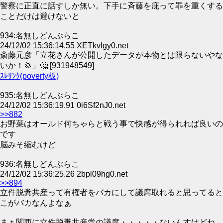
警察に正直に話すしか無い。下手に斉藤を庇って罪を重くする
ことだけは避けないと
934:名無しどんぶらこ
24/12/02 15:36:14.55 XETkvlgy0.net
斎藤元彦「立花さんが公開したデータが本物とは限らないやな
いか！💢」🤔 [931948549]
ｽﾚﾘﾝｸ(poverty板)
935:名無しどんぶらこ
24/12/02 15:36:19.91 0i6Sf2nJ0.net
>>882
お野菜はオールド何ちゃらと戦う事で快感が得られれば良いの
です
脳みそ縮むけど
936:名無しどんぶらこ
24/12/02 15:36:25.26 2bpl09hg0.net
>>894
立件脱糞共産って有権者をバカにして議席取れると思ってると
こがバカなんよなぁ
まぁ関西に立件脱糞共産党の議席・・・・・ないんすけどね