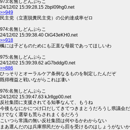
973:名無しどんぶらこ
24/12/02 15:39:28.15 2bpl09hg0.net
>>949
民主党（立憲脱糞民主党）の公約達成率ゼロ
974:名無しどんぶらこ
24/12/02 15:39:38.40 OiG43eKH0.net
>>918
楓には子どものためにも正直な母親であってほしいわ
975:名無しどんぶらこ
24/12/02 15:39:39.62 aG7bddg/0.net
>>886
ひっそりとオーラルケア条例なるものを制定したんだぞ
既得権益と戦いながらこれは凄い
976:名無しどんぶらこ
24/12/02 15:39:47.63 kJrIlgp00.net
反社集団に支援されてる知事なんて、もうね
今後もなにかにつけ口だしてきてつきまとうだろうし県議会だ
けでなく選挙も荒らされまくるだろう
こいつら常識の無い反社集団は何やるかわからない
まあ選んだのは兵庫県民だから罰を受けるのはしょうがないか