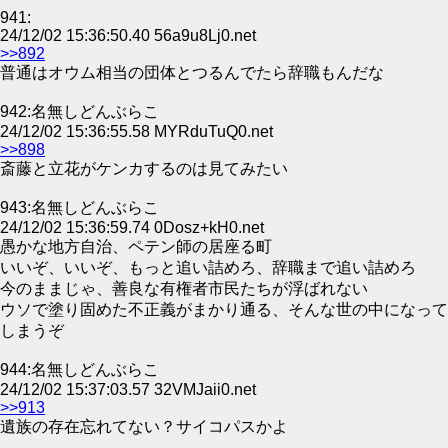
941:
24/12/02 15:36:50.40 56a9u8Lj0.net
>>892
普通はオウム相当の団体とつるんでたら辞職もんだな
942:名無しどんぶらこ
24/12/02 15:36:55.58 MYRduTuQ0.net
>>898
斎藤と立花がケンカするのは見てみたい
943:名無しどんぶらこ
24/12/02 15:36:59.74 0Dosz+kH0.net
愚かな地方自治、ペテン師の居座る町
いいぞ、いいぞ、もっと追い詰めろ、辞職まで追い詰めろ
今のままじゃ、善良な有権者市民たちが浮ばれない
ウソで塗り固めた不正義がまかり通る、そんな世の中になって
しまうぞ
944:名無しどんぶらこ
24/12/02 15:37:03.57 32VMJaii0.net
>>913
遺族の存在忘れてない？サイコパスかよ