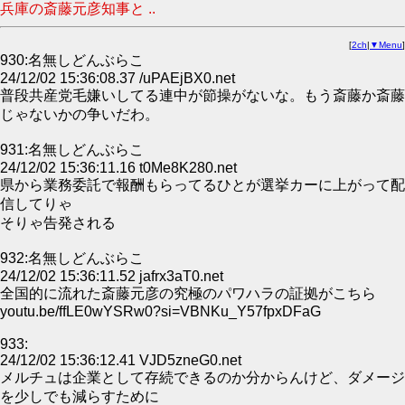
兵庫の斎藤元彦知事と ..
[
2ch
|
▼Menu
]
930:名無しどんぶらこ
24/12/02 15:36:08.37 /uPAEjBX0.net
普段共産党毛嫌いしてる連中が節操がないな。もう斎藤か斎藤
じゃないかの争いだわ。
931:名無しどんぶらこ
24/12/02 15:36:11.16 t0Me8K280.net
県から業務委託で報酬もらってるひとが選挙カーに上がって配
信してりゃ
そりゃ告発される
932:名無しどんぶらこ
24/12/02 15:36:11.52 jafrx3aT0.net
全国的に流れた斎藤元彦の究極のパワハラの証拠がこちら
youtu.be/ffLE0wYSRw0?si=VBNKu_Y57fpxDFaG
933:
24/12/02 15:36:12.41 VJD5zneG0.net
メルチュは企業として存続できるのか分からんけど、ダメージ
を少しでも減らすために