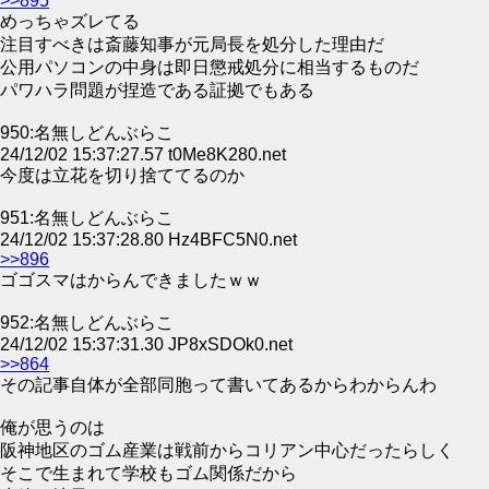
>>895
めっちゃズレてる
注目すべきは斎藤知事が元局長を処分した理由だ
公用パソコンの中身は即日懲戒処分に相当するものだ
パワハラ問題が捏造である証拠でもある
950:名無しどんぶらこ
24/12/02 15:37:27.57 t0Me8K280.net
今度は立花を切り捨ててるのか
951:名無しどんぶらこ
24/12/02 15:37:28.80 Hz4BFC5N0.net
>>896
ゴゴスマはからんできましたｗｗ
952:名無しどんぶらこ
24/12/02 15:37:31.30 JP8xSDOk0.net
>>864
その記事自体が全部同胞って書いてあるからわからんわ
俺が思うのは
阪神地区のゴム産業は戦前からコリアン中心だったらしく
そこで生まれて学校もゴム関係だから