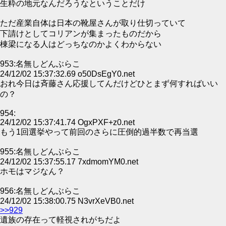
生粋の地元なんだろうなということだけ
ただ産業自体は日本の靴屋さんが取り仕切っていて
下請けとしてコリアンが集まったものだから
棟梁になる人はどっちなのかよくわからない
953:名無しどんぶらこ
24/12/02 15:37:32.69 o50DsEgY0.net
おれ今日は斉藤さん応援してんだけどひとまず何すればいい
の？
954:
24/12/02 15:37:41.74 OgxPXF+z0.net
もう1回選挙やって前回のさらに圧倒的過半数で再当選
955:名無しどんぶらこ
24/12/02 15:37:55.17 7xdmomYM0.net
ホモはマジなん？
956:名無しどんぶらこ
24/12/02 15:38:00.75 N3vrXeVB0.net
>>929
遺族の存在って軽視されがちだよ