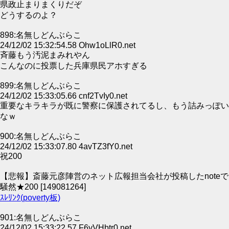
県政止まりまくりだぞ
どうするのよ？
898:名無しどんぶらこ
24/12/02 15:32:54.58 Ohw1oLlR0.net
斉藤もう汚泥まみれやん
こんなのに投票した兵庫県民アホすぎる
899:名無しどんぶらこ
24/12/02 15:33:05.66 cnf2TvIy0.net
重要なキラキラが既に警察に保護されてるし、もう詰みっぽい
なｗ
900:名無しどんぶらこ
24/12/02 15:33:07.80 4avTZ3fY0.net
祝200
【悲報】斎藤元彦陣営のネット広報担当会社が投稿したnoteで
騒然★200 [149081264]
ｽﾚﾘﾝｸ(poverty板)
901:名無しどんぶらこ
24/12/02 15:33:22.57 F6yVHbtr0.net