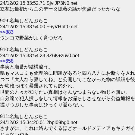
24/12/02 15:33:52.71 SjvlJP3N0.net
立花は最初からこのデータ隠蔽の話が焦点だったからな
909:名無しどんぶらこ
24/12/02 15:33:54.00 F6yVHbtr0.net
>>883
ウンコで野菜がよく育つだろ
910:名無しどんぶらこ
24/12/02 15:33:54.23 8Z6K+zuv0.net
>>658
事実と順番が結構違う。
県もマスコミも倫理的に問題があると四方八方にお断りを入れ
つつ「大人なら察してね」と公開してこなかった物の詳細を後
か幼稚っぽく暴露されても的外れ。
世間の方々が知りたい真相はそんなつまらない物じゃ無い。
自分達で犯人捜しをして情報をお漏らしさせながら公益通報を
握りつぶした事実はひっくり返らない。
911:名無しどんぶらこ
24/12/02 15:34:20.01 2bpl09hg0.net
さすがに、これに絡んでくるほどオールドメディアもキチガイ
じゃないやろ