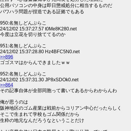
公用パソコンの中身は即日懲戒処分に相当するものだ
パワハラ問題が捏造である証拠でもある
950:名無しどんぶらこ
24/12/02 15:37:27.57 t0Me8K280.net
今度は立花を切り捨ててるのか
951:名無しどんぶらこ
24/12/02 15:37:28.80 Hz4BFC5N0.net
>>896
ゴゴスマはからんできましたｗｗ
952:名無しどんぶらこ
24/12/02 15:37:31.30 JP8xSDOk0.net
>>864
その記事自体が全部同胞って書いてあるからわからんわ
俺が思うのは
阪神地区のゴム産業は戦前からコリアン中心だったらしく
そこで生まれて学校もゴム関係だから
生粋の地元なんだろうなということだけ