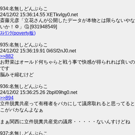
934:名無しどんぶらこ
24/12/02 15:36:14.55 XETkvlgy0.net
斎藤元彦「立花さんが公開したデータが本物とは限らないやな
いか！💢」🤔 [931948549]
ｽﾚﾘﾝｸ(poverty板)
935:名無しどんぶらこ
24/12/02 15:36:19.91 0i6Sf2nJ0.net
>>882
お野菜はオールド何ちゃらと戦う事で快感が得られれば良いの
です
脳みそ縮むけど
936:名無しどんぶらこ
24/12/02 15:36:25.26 2bpl09hg0.net
>>894
立件脱糞共産って有権者をバカにして議席取れると思ってると
こがバカなんよなぁ
まぁ関西に立件脱糞共産党の議席・・・・・ないんすけどね
937:名無しどんぶらこ