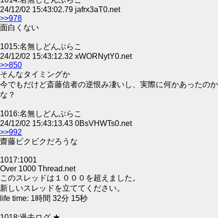
24/12/02 15:43:02.79 jafrx3aT0.net
>>978
面白くない
1015:名無しどんぶらこ
24/12/02 15:43:12.32 xWORNytY0.net
>>850
そんなタイミングか
今でもだけど斎藤信者の逆恨み凄いし、実際に何かあったのか
な？
1016:名無しどんぶらこ
24/12/02 15:43:13.43 0BsVHWTs0.net
>>992
齋藤ビクビクだろうな
1017:1001
Over 1000 Thread.net
このスレッドは１０００を超えました。
新しいスレッドを立ててください。
life time: 1時間 32分 15秒
1018:過去ログ ★