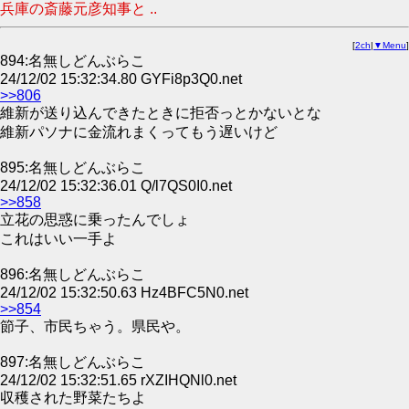
兵庫の斎藤元彦知事と ..
[
2ch
|
▼Menu
]
894:名無しどんぶらこ
24/12/02 15:32:34.80 GYFi8p3Q0.net
>>806
維新が送り込んできたときに拒否っとかないとな
維新パソナに金流れまくってもう遅いけど
895:名無しどんぶらこ
24/12/02 15:32:36.01 Q/l7QS0I0.net
>>858
立花の思惑に乗ったんでしょ
これはいい一手よ
896:名無しどんぶらこ
24/12/02 15:32:50.63 Hz4BFC5N0.net
>>854
節子、市民ちゃう。県民や。
897:名無しどんぶらこ
24/12/02 15:32:51.65 rXZIHQNl0.net
収穫された野菜たちよ