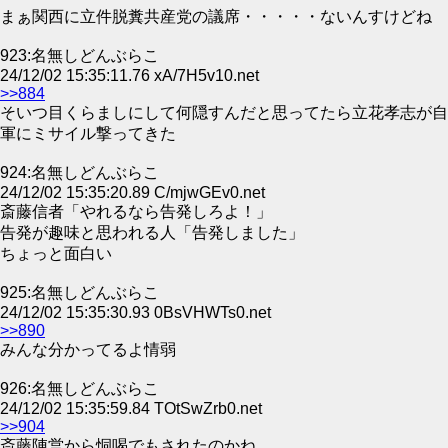
まぁ関西に立件脱糞共産党の議席・・・・・ないんすけどね
923:名無しどんぶらこ
24/12/02 15:35:11.76 xA/7H5v10.net
>>884
そいつ目くらましにして何隠すんだと思ってたら立花孝志が自
軍にミサイル撃ってきた
924:名無しどんぶらこ
24/12/02 15:35:20.89 C/mjwGEv0.net
斎藤信者「やれるなら告発しろよ！」
告発が趣味と思われる人「告発しました」
ちょっと面白い
925:名無しどんぶらこ
24/12/02 15:35:30.93 0BsVHWTs0.net
>>890
みんな分かってるよ情弱
926:名無しどんぶらこ
24/12/02 15:35:59.84 TOtSwZrb0.net
>>904
斎藤陣営から恫喝でもされたのかね