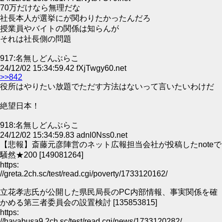
70万だけなら無理だな
社長本人が選挙にが関わりたかったんだろ
授業員やバイトの関係は知らんが
それは社長側の問題
917:名無しどんぶらこ
24/12/02 15:34:59.42 fXjTwgy60.net
>>842
役所はやりたい放題でただす方法はないって言いたいわけだ
絶望日本！
918:名無しどんぶらこ
24/12/02 15:34:59.83 adnl0Nss0.net
【悲報】斎藤元彦陣営のネット広報担当会社が投稿したnoteで
騒然★200 [149081264]
https:
//greta.2ch.sc/test/read.cgi/poverty/1733120162/
立花孝志氏が公開した県民局長のPC内部情報、事実関係を確
かめる第三者委員会の設置検討 [135853815]
https:
//hayabusa9.2ch.sc/test/read.cgi/news/1733120282/