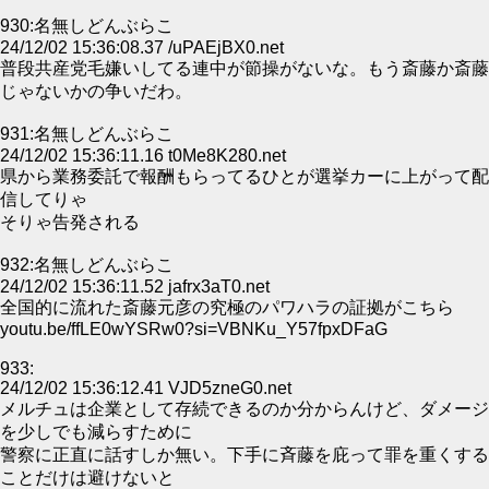
930:名無しどんぶらこ
24/12/02 15:36:08.37 /uPAEjBX0.net
普段共産党毛嫌いしてる連中が節操がないな。もう斎藤か斎藤
じゃないかの争いだわ。
931:名無しどんぶらこ
24/12/02 15:36:11.16 t0Me8K280.net
県から業務委託で報酬もらってるひとが選挙カーに上がって配
信してりゃ
そりゃ告発される
932:名無しどんぶらこ
24/12/02 15:36:11.52 jafrx3aT0.net
全国的に流れた斎藤元彦の究極のパワハラの証拠がこちら
youtu.be/ffLE0wYSRw0?si=VBNKu_Y57fpxDFaG
933:
24/12/02 15:36:12.41 VJD5zneG0.net
メルチュは企業として存続できるのか分からんけど、ダメージ
を少しでも減らすために
警察に正直に話すしか無い。下手に斉藤を庇って罪を重くする
ことだけは避けないと