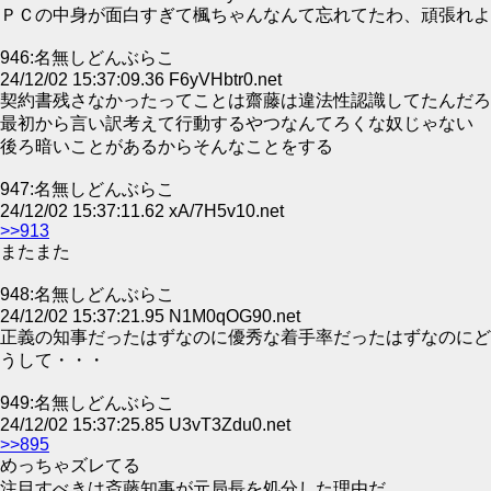
ＰＣの中身が面白すぎて楓ちゃんなんて忘れてたわ、頑張れよ
946:名無しどんぶらこ
24/12/02 15:37:09.36 F6yVHbtr0.net
契約書残さなかったってことは齋藤は違法性認識してたんだろ
最初から言い訳考えて行動するやつなんてろくな奴じゃない
後ろ暗いことがあるからそんなことをする
947:名無しどんぶらこ
24/12/02 15:37:11.62 xA/7H5v10.net
>>913
またまた
948:名無しどんぶらこ
24/12/02 15:37:21.95 N1M0qOG90.net
正義の知事だったはずなのに優秀な着手率だったはずなのにど
うして・・・
949:名無しどんぶらこ
24/12/02 15:37:25.85 U3vT3Zdu0.net
>>895
めっちゃズレてる
注目すべきは斎藤知事が元局長を処分した理由だ