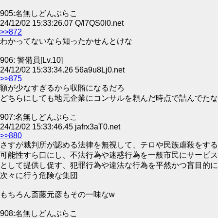
905:名無しどんぶらこ
24/12/02 15:33:26.07 Q/l7QS0I0.net
>>872
わかってないなら知ったかせんとけな
906: 警備員[Lv.10]
24/12/02 15:33:34.26 56a9u8Lj0.net
>>875
額が少なすぎるから収賄になるだろ
どちらにしても地元企業にコンサルを頼んだ時点で詰んでたな
907:名無しどんぶらこ
24/12/02 15:33:46.45 jafrx3aT0.net
>>880
さすが裁判所が認める法律を無視して、テロや民族虐殺をする
可能性すら口にし、不法行為や迷惑行為を一般市民にサービス
として提供し促す、犯罪行為や違法な行為を平然かつ盲目的に
次々に行う危険な集団
もちろん斎藤元彦もその一味なw
908:名無しどんぶらこ