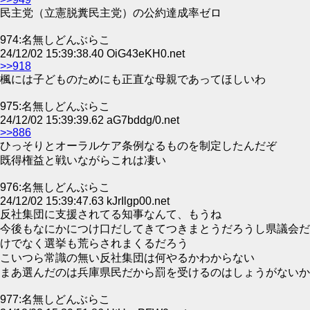
民主党（立憲脱糞民主党）の公約達成率ゼロ
974:名無しどんぶらこ
24/12/02 15:39:38.40 OiG43eKH0.net
>>918
楓には子どものためにも正直な母親であってほしいわ
975:名無しどんぶらこ
24/12/02 15:39:39.62 aG7bddg/0.net
>>886
ひっそりとオーラルケア条例なるものを制定したんだぞ
既得権益と戦いながらこれは凄い
976:名無しどんぶらこ
24/12/02 15:39:47.63 kJrIlgp00.net
反社集団に支援されてる知事なんて、もうね
今後もなにかにつけ口だしてきてつきまとうだろうし県議会だ
けでなく選挙も荒らされまくるだろう
こいつら常識の無い反社集団は何やるかわからない
まあ選んだのは兵庫県民だから罰を受けるのはしょうがないか
977:名無しどんぶらこ