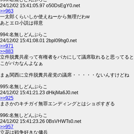
24/12/02 15:41:05.97 o50DsEgY0.net
>>963
一太郎くらいしか使えねーから無理だわw
あとエロ小説は得意
994:名無しどんぶらこ
24/12/02 15:41:08.01 2bpl09hg0.net
>>971
>>883
立件脱糞共産って有権者をバカにして議席取れると思ってると
こがバカなんよなぁ
まぁ関西に立件脱糞共産党の議席・・・・・ないんすけどね
995:名無しどんぶらこ
24/12/02 15:41:21.23 dHkjMa6J0.net
>>925
まさかのキチガイ無罪エンディングとはショボすぎる
996:名無しどんぶらこ
24/12/02 15:41:23.26 0BsVHWTs0.net
>>957
立花は戦争好きな傭兵