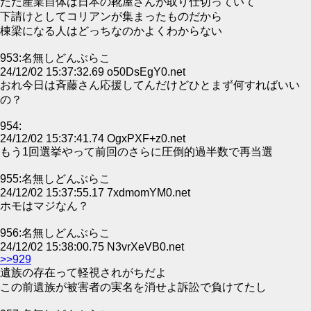
ただ産業自体は日本の靴屋さんが取り仕切っていて
下請けとしてコリアンが集まったものだから
棟梁になる人はどっちなのかよくわからない
953:名無しどんぶらこ
24/12/02 15:37:32.69 o50DsEgY0.net
おれ今日は斉藤さん応援してんだけどひとまず何すればいい
の？
954:
24/12/02 15:37:41.74 OgxPXF+z0.net
もう1回選挙やって前回のさらに圧倒的過半数で再当選
955:名無しどんぶらこ
24/12/02 15:37:55.17 7xdmomYM0.net
ホモはマジなん？
956:名無しどんぶらこ
24/12/02 15:38:00.75 N3vrXeVB0.net
>>929
遺族の存在って軽視されがちだよ
この前遺族が被害者の実名を消せよ訴訟で負けてたし