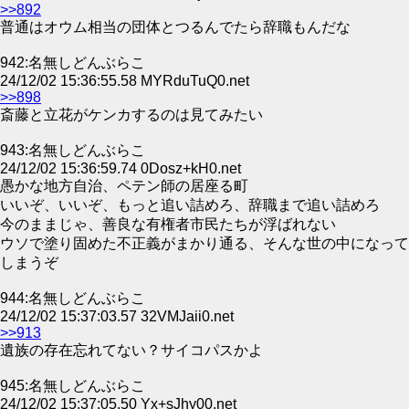
>>892
普通はオウム相当の団体とつるんでたら辞職もんだな
942:名無しどんぶらこ
24/12/02 15:36:55.58 MYRduTuQ0.net
>>898
斎藤と立花がケンカするのは見てみたい
943:名無しどんぶらこ
24/12/02 15:36:59.74 0Dosz+kH0.net
愚かな地方自治、ペテン師の居座る町
いいぞ、いいぞ、もっと追い詰めろ、辞職まで追い詰めろ
今のままじゃ、善良な有権者市民たちが浮ばれない
ウソで塗り固めた不正義がまかり通る、そんな世の中になって
しまうぞ
944:名無しどんぶらこ
24/12/02 15:37:03.57 32VMJaii0.net
>>913
遺族の存在忘れてない？サイコパスかよ
945:名無しどんぶらこ
24/12/02 15:37:05.50 Yx+sJhy00.net