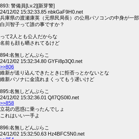
893: 警備員[Lv.2][新芽警]
24/12/02 15:32:33.85 nbkGaF9H0.net
兵庫県の渡瀬康英（元県民局長）の公用パソコンの中身が一部
白川智子って誰の事ですか？
って2人とも公人だからな
名前も顔も晒されてるけど
894:名無しどんぶらこ
24/12/02 15:32:34.80 GYFi8p3Q0.net
>>806
維新が送り込んできたときに拒否っとかないとな
維新パソナに金流れまくってもう遅いけど
895:名無しどんぶらこ
24/12/02 15:32:36.01 Q/l7QS0I0.net
>>858
立花の思惑に乗ったんでしょ
これはいい一手よ
896:名無しどんぶらこ
24/12/02 15:32:50.63 Hz4BFC5N0.net