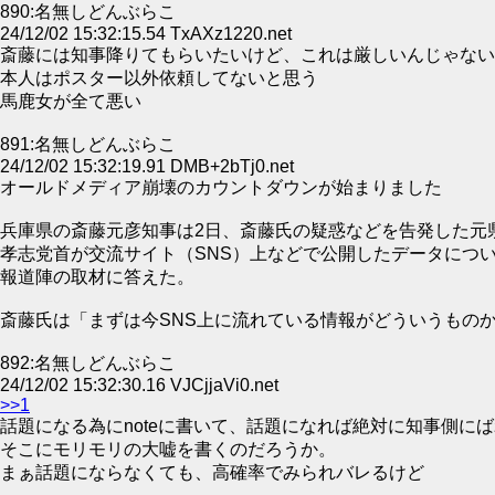
890:名無しどんぶらこ
24/12/02 15:32:15.54 TxAXz1220.net
斎藤には知事降りてもらいたいけど、これは厳しいんじゃない
本人はポスター以外依頼してないと思う
馬鹿女が全て悪い
891:名無しどんぶらこ
24/12/02 15:32:19.91 DMB+2bTj0.net
オールドメディア崩壊のカウントダウンが始まりました
兵庫県の斎藤元彦知事は2日、斎藤氏の疑惑などを告発した元
孝志党首が交流サイト（SNS）上などで公開したデータにつ
報道陣の取材に答えた。
斎藤氏は「まずは今SNS上に流れている情報がどういうもの
892:名無しどんぶらこ
24/12/02 15:32:30.16 VJCjjaVi0.net
>>1
話題になる為にnoteに書いて、話題になれば絶対に知事側に
そこにモリモリの大嘘を書くのだろうか。
まぁ話題にならなくても、高確率でみられバレるけど