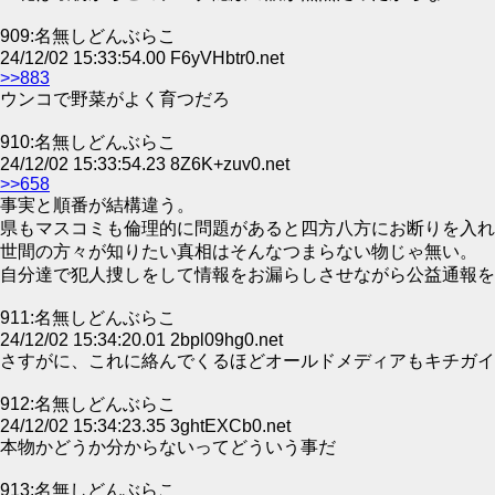
909:名無しどんぶらこ
24/12/02 15:33:54.00 F6yVHbtr0.net
>>883
ウンコで野菜がよく育つだろ
910:名無しどんぶらこ
24/12/02 15:33:54.23 8Z6K+zuv0.net
>>658
事実と順番が結構違う。
県もマスコミも倫理的に問題があると四方八方にお断りを入れ
世間の方々が知りたい真相はそんなつまらない物じゃ無い。
自分達で犯人捜しをして情報をお漏らしさせながら公益通報を
911:名無しどんぶらこ
24/12/02 15:34:20.01 2bpl09hg0.net
さすがに、これに絡んでくるほどオールドメディアもキチガイ
912:名無しどんぶらこ
24/12/02 15:34:23.35 3ghtEXCb0.net
本物かどうか分からないってどういう事だ
913:名無しどんぶらこ