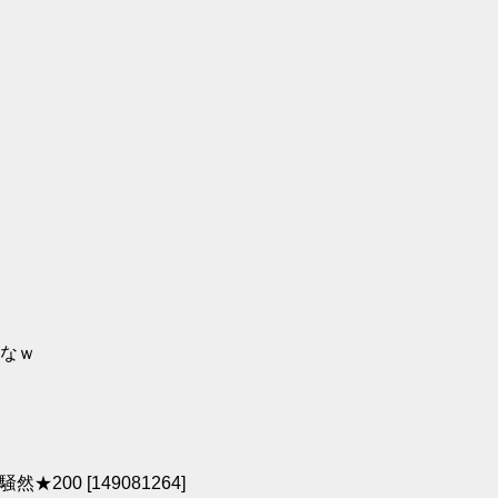
なｗ
00 [149081264]