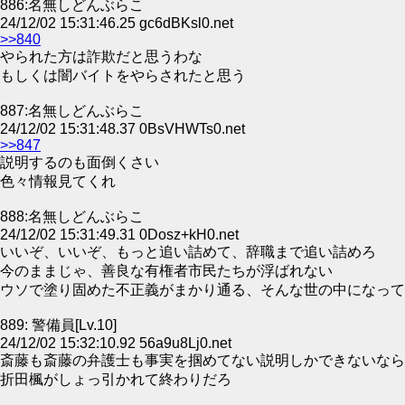
886:名無しどんぶらこ
24/12/02 15:31:46.25 gc6dBKsl0.net
>>840
やられた方は詐欺だと思うわな
もしくは闇バイトをやらされたと思う
887:名無しどんぶらこ
24/12/02 15:31:48.37 0BsVHWTs0.net
>>847
説明するのも面倒くさい
色々情報見てくれ
888:名無しどんぶらこ
24/12/02 15:31:49.31 0Dosz+kH0.net
いいぞ、いいぞ、もっと追い詰めて、辞職まで追い詰めろ
今のままじゃ、善良な有権者市民たちが浮ばれない
ウソで塗り固めた不正義がまかり通る、そんな世の中になって
889: 警備員[Lv.10]
24/12/02 15:32:10.92 56a9u8Lj0.net
斎藤も斎藤の弁護士も事実を掴めてない説明しかできないなら
折田楓がしょっ引かれて終わりだろ