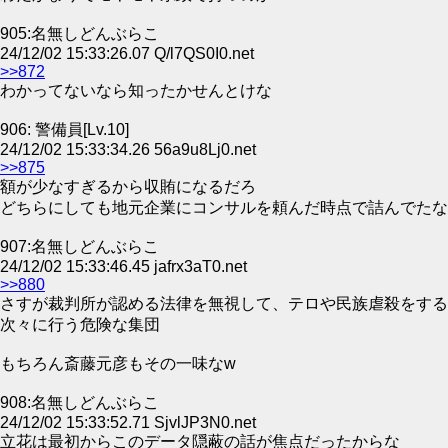
905:名無しどんぶらこ
24/12/02 15:33:26.07 Q/l7QS0I0.net
>>872
わかってないなら知ったかせんとけな
906: 警備員[Lv.10]
24/12/02 15:33:34.26 56a9u8Lj0.net
>>875
額が少なすぎるから収賄になるだろ
どちらにしても地元企業にコンサルを頼んだ時点で詰んでたな
907:名無しどんぶらこ
24/12/02 15:33:46.45 jafrx3aT0.net
>>880
さすが裁判所が認める法律を無視して、テロや民族虐殺をする
次々に行う危険な集団
もちろん斎藤元彦もその一味なw
908:名無しどんぶらこ
24/12/02 15:33:52.71 SjvlJP3N0.net
立花は最初からこのデータ隠蔽の話が焦点だったからな