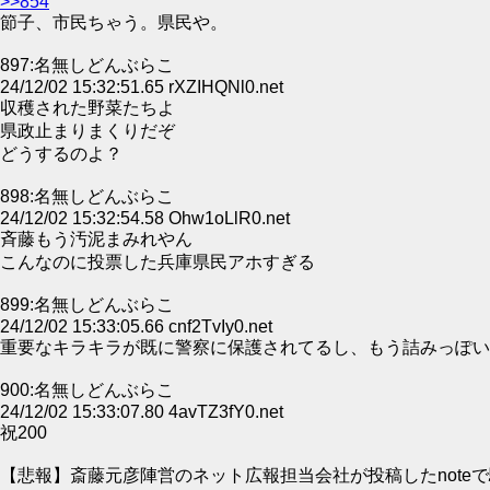
>>854
節子、市民ちゃう。県民や。
897:名無しどんぶらこ
24/12/02 15:32:51.65 rXZIHQNl0.net
収穫された野菜たちよ
県政止まりまくりだぞ
どうするのよ？
898:名無しどんぶらこ
24/12/02 15:32:54.58 Ohw1oLlR0.net
斉藤もう汚泥まみれやん
こんなのに投票した兵庫県民アホすぎる
899:名無しどんぶらこ
24/12/02 15:33:05.66 cnf2TvIy0.net
重要なキラキラが既に警察に保護されてるし、もう詰みっぽい
900:名無しどんぶらこ
24/12/02 15:33:07.80 4avTZ3fY0.net
祝200
【悲報】斎藤元彦陣営のネット広報担当会社が投稿したnoteで騒然★2