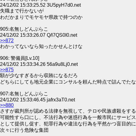
24/12/02 15:33:25.52 3U5pyH7d0.net
失職まで行かないが
わだかまりでモヤモヤ県政で持つのか
905:名無しどんぶらこ
24/12/02 15:33:26.07 Q/l7QS0I0.net
>>872
わかってないなら知ったかせんとけな
906: 警備員[Lv.10]
24/12/02 15:33:34.26 56a9u8Lj0.net
>>875
額が少なすぎるから収賄になるだろ
どちらにしても地元企業にコンサルを頼んだ時点で詰んでたな
907:名無しどんぶらこ
24/12/02 15:33:46.45 jafrx3aT0.net
>>880
さすが裁判所が認める法律を無視して、テロや民族虐殺をする
可能性すら口にし、不法行為や迷惑行為を一般市民にサービス
として提供し促す、犯罪行為や違法な行為を平然かつ盲目的に
次々に行う危険な集団