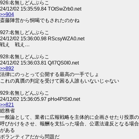
926:名無しどんぶらこ
24/12/02 15:35:59.84 TOtSwZrb0.net
>>904
斎藤陣営から恫喝でもされたのかね
927:名無しどんぶらこ
24/12/02 15:36:00.98 RScsyWZA0.net
戦え 戦え…
928:名無しどんぶらこ
24/12/02 15:36:03.81 Q/l7QS0I0.net
>>892
法律にのっとって公開する最高の一手でしょ
これの真贋の判定を受けて困る人誰もいないじゃない
929:名無しどんぶらこ
24/12/02 15:36:05.97 pHo4PISt0.net
>>821
総務省
一般論として、業者に広報戦略を主体的に企画させたり投票の
呼びかけをさせ、報酬を支払った場合、公選法違反となる場合
がある
ボランティアだから問題だ