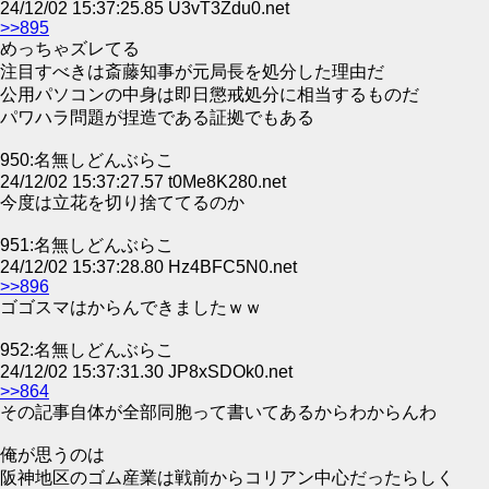
24/12/02 15:37:25.85 U3vT3Zdu0.net
>>895
めっちゃズレてる
注目すべきは斎藤知事が元局長を処分した理由だ
公用パソコンの中身は即日懲戒処分に相当するものだ
パワハラ問題が捏造である証拠でもある
950:名無しどんぶらこ
24/12/02 15:37:27.57 t0Me8K280.net
今度は立花を切り捨ててるのか
951:名無しどんぶらこ
24/12/02 15:37:28.80 Hz4BFC5N0.net
>>896
ゴゴスマはからんできましたｗｗ
952:名無しどんぶらこ
24/12/02 15:37:31.30 JP8xSDOk0.net
>>864
その記事自体が全部同胞って書いてあるからわからんわ
俺が思うのは
阪神地区のゴム産業は戦前からコリアン中心だったらしく