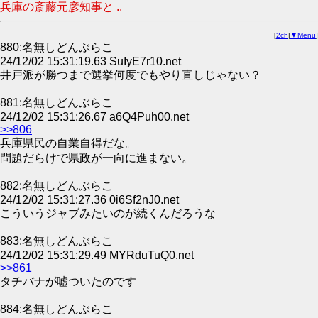
兵庫の斎藤元彦知事と ..
[
2ch
|
▼Menu
]
880:名無しどんぶらこ
24/12/02 15:31:19.63 SuIyE7r10.net
井戸派が勝つまで選挙何度でもやり直しじゃない？
881:名無しどんぶらこ
24/12/02 15:31:26.67 a6Q4Puh00.net
>>806
兵庫県民の自業自得だな。
問題だらけで県政が一向に進まない。
882:名無しどんぶらこ
24/12/02 15:31:27.36 0i6Sf2nJ0.net
こういうジャブみたいのが続くんだろうな
883:名無しどんぶらこ
24/12/02 15:31:29.49 MYRduTuQ0.net
>>861
タチバナが嘘ついたのです
884:名無しどんぶらこ