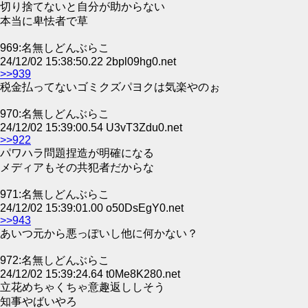
切り捨てないと自分が助からない
本当に卑怯者で草
969:名無しどんぶらこ
24/12/02 15:38:50.22 2bpl09hg0.net
>>939
税金払ってないゴミクズパヨクは気楽やのぉ
970:名無しどんぶらこ
24/12/02 15:39:00.54 U3vT3Zdu0.net
>>922
パワハラ問題捏造が明確になる
メディアもその共犯者だからな
971:名無しどんぶらこ
24/12/02 15:39:01.00 o50DsEgY0.net
>>943
あいつ元から悪っぽいし他に何かない？
972:名無しどんぶらこ
24/12/02 15:39:24.64 t0Me8K280.net
立花めちゃくちゃ意趣返ししそう
知事やばいやろ