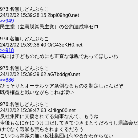
973:名無しどんぶらこ
24/12/02 15:39:28.15 2bpl09hg0.net
>>949
民主党（立憲脱糞民主党）の公約達成率ゼロ
974:名無しどんぶらこ
24/12/02 15:39:38.40 OiG43eKH0.net
>>918
楓には子どものためにも正直な母親であってほしいわ
975:名無しどんぶらこ
24/12/02 15:39:39.62 aG7bddg/0.net
>>886
ひっそりとオーラルケア条例なるものを制定したんだぞ
既得権益と戦いながらこれは凄い
976:名無しどんぶらこ
24/12/02 15:39:47.63 kJrIlgp00.net
反社集団に支援されてる知事なんて、もうね
今後もなにかにつけ口だしてきてつきまとうだろうし県議会だ
けでなく選挙も荒らされまくるだろう
こいつら常識の無い反社集団は何やるかわからない