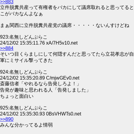
>>883
立件脱糞共産って有権者をバカにして議席取れると思ってると
こがバカなんよなぁ
まぁ関西に立件脱糞共産党の議席・・・・・ないんすけどね
923:名無しどんぶらこ
24/12/02 15:35:11.76 xA/7H5v10.net
>>884
そいつ目くらましにして何隠すんだと思ってたら立花孝志が自
軍にミサイル撃ってきた
924:名無しどんぶらこ
24/12/02 15:35:20.89 C/mjwGEv0.net
斎藤信者「やれるなら告発しろよ！」
告発が趣味と思われる人「告発しました」
ちょっと面白い
925:名無しどんぶらこ
24/12/02 15:35:30.93 0BsVHWTs0.net
>>890
みんな分かってるよ情弱