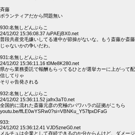
斉藤
ボランティアだから問題無い
930:名無しどんぶらこ
24/12/02 15:36:08.37 /uPAEjBX0.net
普段共産党毛嫌いしてる連中が節操がないな。もう斎藤か斎藤
じゃないかの争いだわ。
931:名無しどんぶらこ
24/12/02 15:36:11.16 t0Me8K280.net
県から業務委託で報酬もらってるひとが選挙カーに上がって配
信してりゃ
そりゃ告発される
932:名無しどんぶらこ
24/12/02 15:36:11.52 jafrx3aT0.net
全国的に流れた斎藤元彦の究極のパワハラの証拠がこちら
youtu.be/ffLE0wYSRw0?si=VBNKu_Y57fpxDFaG
933:
24/12/02 15:36:12.41 VJD5zneG0.net
メルチュは企業として存続できるのか分からんけど、ダメージ