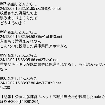
897:名無しどんぶらこ
24/12/02 15:32:51.65 rXZIHQNl0.net
収穫された野菜たちよ
県政止まりまくりだぞ
どうするのよ？
898:名無しどんぶらこ
24/12/02 15:32:54.58 Ohw1oLlR0.net
斉藤もう汚泥まみれやん
こんなのに投票した兵庫県民アホすぎる
899:名無しどんぶらこ
24/12/02 15:33:05.66 cnf2TvIy0.net
重要なキラキラが既に警察に保護されてるし、もう詰みっぽい
なｗ
900:名無しどんぶらこ
24/12/02 15:33:07.80 4avTZ3fY0.net
祝200
【悲報】斎藤元彦陣営のネット広報担当会社が投稿したnoteで
騒然★200 [149081264]