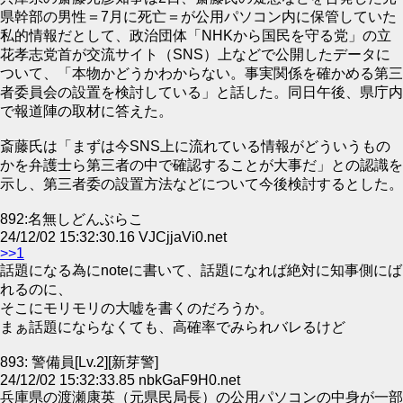
県幹部の男性＝7月に死亡＝が公用パソコン内に保管していた
私的情報だとして、政治団体「NHKから国民を守る党」の立
花孝志党首が交流サイト（SNS）上などで公開したデータに
ついて、「本物かどうかわからない。事実関係を確かめる第三
者委員会の設置を検討している」と話した。同日午後、県庁内
で報道陣の取材に答えた。
斎藤氏は「まずは今SNS上に流れている情報がどういうもの
かを弁護士ら第三者の中で確認することが大事だ」との認識を
示し、第三者委の設置方法などについて今後検討するとした。
892:名無しどんぶらこ
24/12/02 15:32:30.16 VJCjjaVi0.net
>>1
話題になる為にnoteに書いて、話題になれば絶対に知事側にば
れるのに、
そこにモリモリの大嘘を書くのだろうか。
まぁ話題にならなくても、高確率でみられバレるけど
893: 警備員[Lv.2][新芽警]
24/12/02 15:32:33.85 nbkGaF9H0.net
兵庫県の渡瀬康英（元県民局長）の公用パソコンの中身が一部