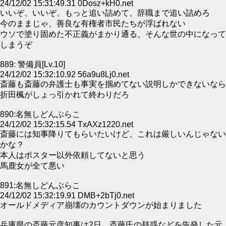
24/12/02 15:31:49.31 0Dosz+kH0.net
いいぞ、いいぞ、もっと追い詰めて、辞職まで追い詰めろ
今のままじゃ、善良な有権者市民たちが浮ばれない
ウソで塗り固めた不正義がまかり通る、そんな世の中になって
しまうぞ
889: 警備員[Lv.10]
24/12/02 15:32:10.92 56a9u8Lj0.net
斎藤も斎藤の弁護士も事実を掴めてない説明しかできないなら
折田楓がしょっ引かれて終わりだろ
890:名無しどんぶらこ
24/12/02 15:32:15.54 TxAXz1220.net
斎藤には知事降りてもらいたいけど、これは厳しいんじゃない
かな？
本人はポスター以外依頼してないと思う
馬鹿女が全て悪い
891:名無しどんぶらこ
24/12/02 15:32:19.91 DMB+2bTj0.net
オールドメディア崩壊のカウントダウンが始まりました
兵庫県の斎藤元彦知事は2日、斎藤氏の疑惑などを告発した元