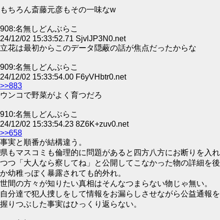
もちろん斎藤元彦もその一味なw
908:名無しどんぶらこ
24/12/02 15:33:52.71 SjvlJP3N0.net
立花は最初からこのデータ隠蔽の話が焦点だったからな
909:名無しどんぶらこ
24/12/02 15:33:54.00 F6yVHbtr0.net
>>883
ウンコで野菜がよく育つだろ
910:名無しどんぶらこ
24/12/02 15:33:54.23 8Z6K+zuv0.net
>>658
事実と順番が結構違う。
県もマスコミも倫理的に問題があると四方八方にお断りを入れ
つつ「大人なら察してね」と公開してこなかった物の詳細を後
か幼稚っぽく暴露されても的外れ。
世間の方々が知りたい真相はそんなつまらない物じゃ無い。
自分達で犯人捜しをして情報をお漏らしさせながら公益通報を
握りつぶした事実はひっくり返らない。