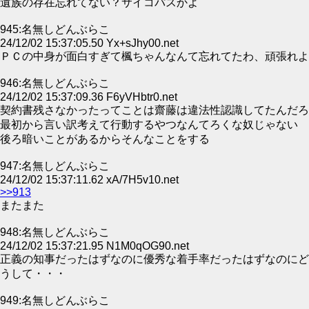
遺族の存在忘れてない？サイコパスかよ
945:名無しどんぶらこ
24/12/02 15:37:05.50 Yx+sJhy00.net
ＰＣの中身が面白すぎて楓ちゃんなんて忘れてたわ、頑張れよ
946:名無しどんぶらこ
24/12/02 15:37:09.36 F6yVHbtr0.net
契約書残さなかったってことは齋藤は違法性認識してたんだろ
最初から言い訳考えて行動するやつなんてろくな奴じゃない
後ろ暗いことがあるからそんなことをする
947:名無しどんぶらこ
24/12/02 15:37:11.62 xA/7H5v10.net
>>913
またまた
948:名無しどんぶらこ
24/12/02 15:37:21.95 N1M0qOG90.net
正義の知事だったはずなのに優秀な着手率だったはずなのにど
うして・・・
949:名無しどんぶらこ