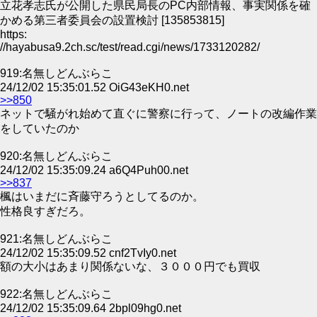
立花孝志氏が公開した県民局長のPC内部情報、事実関係を確
かめる第三者委員会の設置検討 [135853815]
https:
//hayabusa9.2ch.sc/test/read.cgi/news/1733120282/
919:名無しどんぶらこ
24/12/02 15:35:01.52 OiG43eKH0.net
>>850
ネットで騒がれ始めて直ぐに警察に行って、ノートの改編作業
をしていたのか
920:名無しどんぶらこ
24/12/02 15:35:09.24 a6Q4Puh00.net
>>837
楓はいまだに斉藤守ろうとしてるのか。
性格良すぎだろ。
921:名無しどんぶらこ
24/12/02 15:35:09.52 cnf2TvIy0.net
額の大小はあまり関係ないな、３０００円でも買収
922:名無しどんぶらこ
24/12/02 15:35:09.64 2bpl09hg0.net