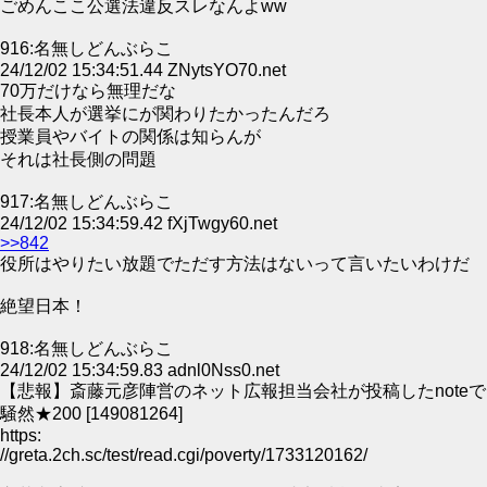
ごめんここ公選法違反スレなんよww
916:名無しどんぶらこ
24/12/02 15:34:51.44 ZNytsYO70.net
70万だけなら無理だな
社長本人が選挙にが関わりたかったんだろ
授業員やバイトの関係は知らんが
それは社長側の問題
917:名無しどんぶらこ
24/12/02 15:34:59.42 fXjTwgy60.net
>>842
役所はやりたい放題でただす方法はないって言いたいわけだ
絶望日本！
918:名無しどんぶらこ
24/12/02 15:34:59.83 adnl0Nss0.net
【悲報】斎藤元彦陣営のネット広報担当会社が投稿したnoteで
騒然★200 [149081264]
https:
//greta.2ch.sc/test/read.cgi/poverty/1733120162/