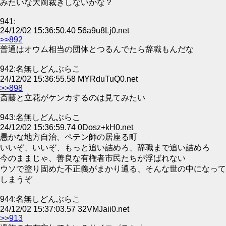
みたいな大岡裁きしないかな？
941:
24/12/02 15:36:50.40 56a9u8Lj0.net
>>892
普通はオウム相当の団体とつるんでたら辞職もんだな
942:名無しどんぶらこ
24/12/02 15:36:55.58 MYRduTuQ0.net
>>898
斎藤と立花がケンカするのは見てみたい
943:名無しどんぶらこ
24/12/02 15:36:59.74 0Dosz+kH0.net
愚かな地方自治、ペテン師の居座る町
いいぞ、いいぞ、もっと追い詰めろ、辞職まで追い詰めろ
今のままじゃ、善良な有権者市民たちが浮ばれない
ウソで塗り固めた不正義がまかり通る、そんな世の中になって
しまうぞ
944:名無しどんぶらこ
24/12/02 15:37:03.57 32VMJaii0.net
>>913