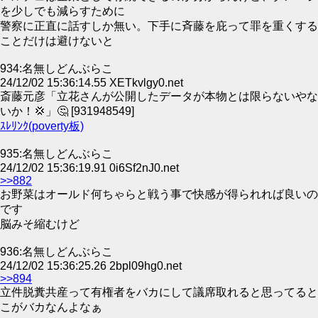
を少しでも減らすために
警察に正直に話すしか無い。下手に斉藤を庇って罪を重くする
ことだけは避けないと
934:名無しどんぶらこ
24/12/02 15:36:14.55 XETkvlgy0.net
斎藤元彦「立花さんが公開したデータが本物とは限らないやな
いか！💢」🤔 [931948549]
ｽﾚﾘﾝｸ(poverty板)
935:名無しどんぶらこ
24/12/02 15:36:19.91 0i6Sf2nJ0.net
>>882
お野菜はオールド何ちゃらと戦う事で快感が得られれば良いの
です
脳みそ縮むけど
936:名無しどんぶらこ
24/12/02 15:36:25.26 2bpl09hg0.net
>>894
立件脱糞共産って有権者をバカにして議席取れると思ってると
こがバカなんよなぁ