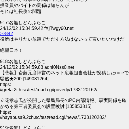
授業員やバイトの関係は知らんが
それは社長側の問題
917:名無しどんぶらこ
24/12/02 15:34:59.42 fXjTwgy60.net
>>842
役所はやりたい放題でただす方法はないって言いたいわけだ
絶望日本！
918:名無しどんぶらこ
24/12/02 15:34:59.83 adnl0Nss0.net
【悲報】斎藤元彦陣営のネット広報担当会社が投稿したnoteで
騒然★200 [149081264]
https:
//greta.2ch.sc/test/read.cgi/poverty/1733120162/
立花孝志氏が公開した県民局長のPC内部情報、事実関係を確
かめる第三者委員会の設置検討 [135853815]
https:
//hayabusa9.2ch.sc/test/read.cgi/news/1733120282/
919:名無しどんぶらこ