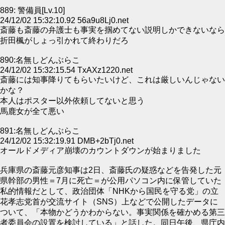
889: 警備員[Lv.10]
24/12/02 15:32:10.92 56a9u8Lj0.net
斎藤も斎藤の弁護士も事実を掴めてない説明しかできないなら
折田楓がしょっ引かれて終わりだろ
890:名無しどんぶらこ
24/12/02 15:32:15.54 TxAXz1220.net
斎藤には知事降りてもらいたいけど、これは厳しいんじゃない
かな？
本人はポスター以外依頼してないと思う
馬鹿女が全て悪い
891:名無しどんぶらこ
24/12/02 15:32:19.91 DMB+2bTj0.net
オールドメディア崩壊のカウントダウンが始まりました
兵庫県の斎藤元彦知事は2日、斎藤氏の疑惑などを告発した元
県幹部の男性＝7月に死亡＝が公用パソコン内に保管していた
私的情報だとして、政治団体「NHKから国民を守る党」の立
花孝志党首が交流サイト（SNS）上などで公開したデータに
ついて、「本物かどうかわからない。事実関係を確かめる第三
者委員会の設置を検討している」と話した。同日午後、県庁内