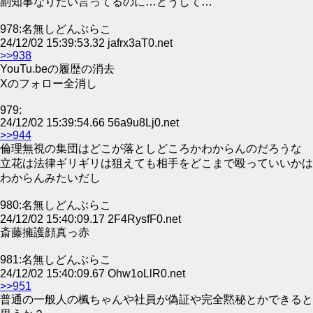
副知事なりたい言ってるのに…どうして…
978:名無しどんぶらこ
24/12/02 15:39:53.32 jafrx3aT0.net
>>938
YouTu.beの履歴の消去
Xのフォロー全消し
979:
24/12/02 15:39:54.66 56a9u8Lj0.net
>>944
倫理無視の集団はどこが落としどころかわからんのだろうな
立花は法律ギリギリは狙えても相手をどこまで殴っていいかは
わからんみたいだし
980:名無しどんぶらこ
24/12/02 15:40:09.17 2F4RysfF0.net
斎藤擁護顔真っ赤
981:名無しどんぶらこ
24/12/02 15:40:09.67 Ohw1oLlR0.net
>>951
普通の一般人の楓ちゃんや社員が偽証や完全黙秘とかできると