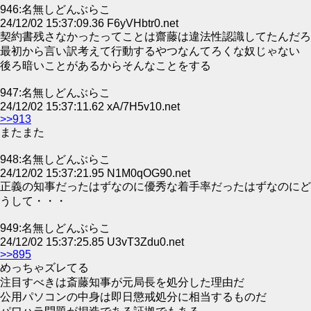
946:名無しどんぶらこ
24/12/02 15:37:09.36 F6yVHbtr0.net
契約書残さなかったってことは齋藤は違法性認識してたんだろ
最初から言い訳考えて行動するやつなんてろくな奴じゃない
後ろ暗いことがあるからそんなことをする
947:名無しどんぶらこ
24/12/02 15:37:11.62 xA/7H5v10.net
>>913
またまた
948:名無しどんぶらこ
24/12/02 15:37:21.95 N1M0qOG90.net
正義の知事だったはずなのに優秀な着手率だったはずなのにど
うして・・・
949:名無しどんぶらこ
24/12/02 15:37:25.85 U3vT3Zdu0.net
>>895
めっちゃズレてる
注目すべきは斎藤知事が元局長を処分した理由だ
公用パソコンの中身は即日懲戒処分に相当するものだ