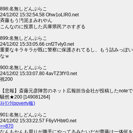
898:名無しどんぶらこ
24/12/02 15:32:54.58 Ohw1oLlR0.net
斉藤もう汚泥まみれやん
こんなのに投票した兵庫県民アホすぎる
899:名無しどんぶらこ
24/12/02 15:33:05.66 cnf2TvIy0.net
重要なキラキラが既に警察に保護されてるし、もう詰みっぽい
なｗ
900:名無しどんぶらこ
24/12/02 15:33:07.80 4avTZ3fY0.net
祝200
【悲報】斎藤元彦陣営のネット広報担当会社が投稿したnoteで
騒然★200 [149081264]
ｽﾚﾘﾝｸ(poverty板)
901:名無しどんぶらこ
24/12/02 15:33:22.57 F6yVHbtr0.net
>>870
なんもかんも周りが勝手にやってるみたいだが齋藤は一体何を