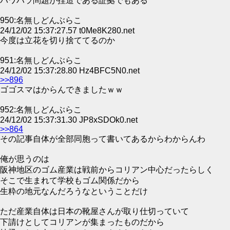
パワハラ問題が捏造である証拠でもある
950:名無しどんぶらこ
24/12/02 15:37:27.57 t0Me8K280.net
今度は立花を切り捨ててるのか
951:名無しどんぶらこ
24/12/02 15:37:28.80 Hz4BFC5N0.net
>>896
ゴゴスマはからんできましたｗｗ
952:名無しどんぶらこ
24/12/02 15:37:31.30 JP8xSDOk0.net
>>864
その記事自体が全部同胞って書いてあるからわからんわ
俺が思うのは
阪神地区のゴム産業は戦前からコリアン中心だったらしく
そこで生まれて学校もゴム関係だから
生粋の地元なんだろうなということだけ
ただ産業自体は日本の靴屋さんが取り仕切っていて
下請けとしてコリアンが集まったものだから