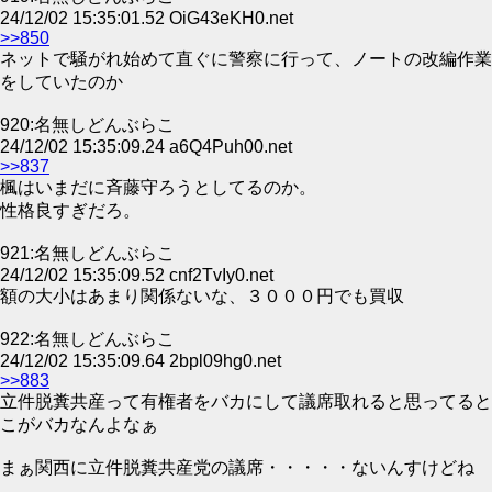
24/12/02 15:35:01.52 OiG43eKH0.net
>>850
ネットで騒がれ始めて直ぐに警察に行って、ノートの改編作業
をしていたのか
920:名無しどんぶらこ
24/12/02 15:35:09.24 a6Q4Puh00.net
>>837
楓はいまだに斉藤守ろうとしてるのか。
性格良すぎだろ。
921:名無しどんぶらこ
24/12/02 15:35:09.52 cnf2TvIy0.net
額の大小はあまり関係ないな、３０００円でも買収
922:名無しどんぶらこ
24/12/02 15:35:09.64 2bpl09hg0.net
>>883
立件脱糞共産って有権者をバカにして議席取れると思ってると
こがバカなんよなぁ
まぁ関西に立件脱糞共産党の議席・・・・・ないんすけどね