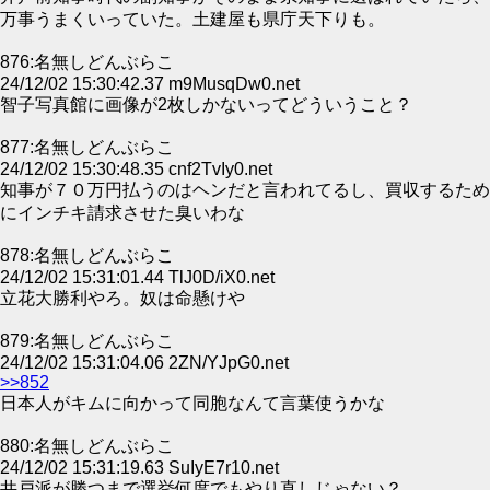
万事うまくいっていた。土建屋も県庁天下りも。
876:名無しどんぶらこ
24/12/02 15:30:42.37 m9MusqDw0.net
智子写真館に画像が2枚しかないってどういうこと？
877:名無しどんぶらこ
24/12/02 15:30:48.35 cnf2TvIy0.net
知事が７０万円払うのはヘンだと言われてるし、買収するため
にインチキ請求させた臭いわな
878:名無しどんぶらこ
24/12/02 15:31:01.44 TlJ0D/iX0.net
立花大勝利やろ。奴は命懸けや
879:名無しどんぶらこ
24/12/02 15:31:04.06 2ZN/YJpG0.net
>>852
日本人がキムに向かって同胞なんて言葉使うかな
880:名無しどんぶらこ
24/12/02 15:31:19.63 SuIyE7r10.net
井戸派が勝つまで選挙何度でもやり直しじゃない？