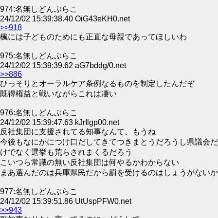
974:名無しどんぶらこ
24/12/02 15:39:38.40 OiG43eKH0.net
>>918
楓には子どものためにも正直な母親であってほしいわ
975:名無しどんぶらこ
24/12/02 15:39:39.62 aG7bddg/0.net
>>886
ひっそりとオーラルケア条例なるものを制定したんだぞ
既得権益と戦いながらこれは凄い
976:名無しどんぶらこ
24/12/02 15:39:47.63 kJrIlgp00.net
反社集団に支援されてる知事なんて、もうね
今後もなにかにつけ口だしてきてつきまとうだろうし県議会だ
けでなく選挙も荒らされまくるだろう
こいつら常識の無い反社集団は何やるかわからない
まあ選んだのは兵庫県民だから罰を受けるのはしょうがないか
977:名無しどんぶらこ
24/12/02 15:39:51.86 UtUspPFW0.net
>>943