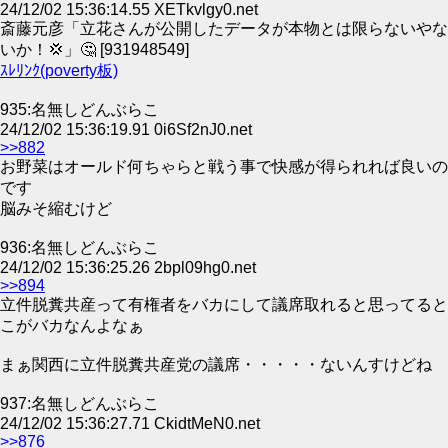
24/12/02 15:36:14.55 XETkvlgy0.net
斎藤元彦「立花さんが公開したデータが本物とは限らないやな
いか！💢」🤔 [931948549]
ｽﾚﾘﾝｸ(poverty板)
935:名無しどんぶらこ
24/12/02 15:36:19.91 0i6Sf2nJ0.net
>>882
お野菜はオールド何ちゃらと戦う事で快感が得られれば良いの
です
脳みそ縮むけど
936:名無しどんぶらこ
24/12/02 15:36:25.26 2bpl09hg0.net
>>894
立件脱糞共産って有権者をバカにして議席取れると思ってると
こがバカなんよなぁ
まぁ関西に立件脱糞共産党の議席・・・・・ないんすけどね
937:名無しどんぶらこ
24/12/02 15:36:27.71 CkidtMeN0.net
>>876