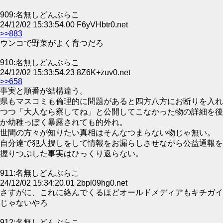
909:名無しどんぶらこ
24/12/02 15:33:54.00 F6yVHbtr0.net
>>883
ウンコで野菜がよく育つだろ
910:名無しどんぶらこ
24/12/02 15:33:54.23 8Z6K+zuv0.net
>>658
事実と順番が結構違う。
県もマスコミも倫理的に問題があると四方八方にお断りを入れ
つつ「大人なら察してね」と公開してこなかった物の詳細を後
か幼稚っぽく暴露されても的外れ。
世間の方々が知りたい真相はそんなつまらない物じゃ無い。
自分達で犯人捜しをして情報をお漏らしさせながら公益通報を
握りつぶした事実はひっくり返らない。
911:名無しどんぶらこ
24/12/02 15:34:20.01 2bpl09hg0.net
さすがに、これに絡んでくるほどオールドメディアもキチガイ
じゃないやろ
912:名無しどんぶらこ