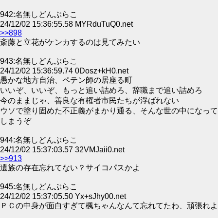
942:名無しどんぶらこ
24/12/02 15:36:55.58 MYRduTuQ0.net
>>898
斎藤と立花がケンカするのは見てみたい
943:名無しどんぶらこ
24/12/02 15:36:59.74 0Dosz+kH0.net
愚かな地方自治、ペテン師の居座る町
いいぞ、いいぞ、もっと追い詰めろ、辞職まで追い詰めろ
今のままじゃ、善良な有権者市民たちが浮ばれない
ウソで塗り固めた不正義がまかり通る、そんな世の中になって
しまうぞ
944:名無しどんぶらこ
24/12/02 15:37:03.57 32VMJaii0.net
>>913
遺族の存在忘れてない？サイコパスかよ
945:名無しどんぶらこ
24/12/02 15:37:05.50 Yx+sJhy00.net
ＰＣの中身が面白すぎて楓ちゃんなんて忘れてたわ、頑張れよ