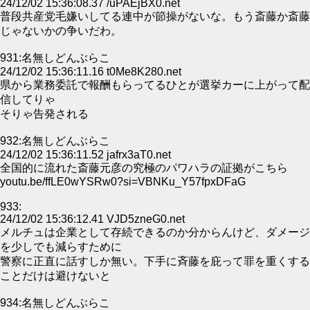
24/12/02 15:36:08.37 /uPAEjBX0.net
普段共産党毛嫌いしてる連中が節操がないな。もう斎藤か斎藤
じゃないかの争いだわ。
931:名無しどんぶらこ
24/12/02 15:36:11.16 t0Me8K280.net
県から業務委託で報酬もらってるひとが選挙カーに上がって配
信してりゃ
そりゃ告発される
932:名無しどんぶらこ
24/12/02 15:36:11.52 jafrx3aT0.net
全国的に流れた斎藤元彦の究極のパワハラの証拠がこちら
youtu.be/ffLE0wYSRw0?si=VBNKu_Y57fpxDFaG
933:
24/12/02 15:36:12.41 VJD5zneG0.net
メルチュは企業として存続できるのか分からんけど、ダメージ
を少しでも減らすために
警察に正直に話すしか無い。下手に斉藤を庇って罪を重くする
ことだけは避けないと
934:名無しどんぶらこ