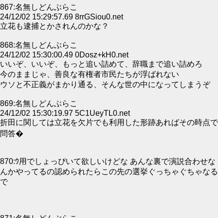
867:名無しどんぶらこ
24/12/02 15:29:57.69 8rrGSiou0.net
立花も逮捕とかされんのかな？
868:名無しどんぶらこ
24/12/02 15:30:00.49 0Dosz+kH0.net
いいぞ、いいぞ、もっと追い詰めて、辞職まで追い詰めろ
今のままじゃ、善良な有権者市民たちが浮ばれない
ウソと不正義がまかり通る、そんな世の中になってしまうぞ
869:名無しどんぶらこ
24/12/02 15:30:19.97 5C1UeyTL0.net
折田に関しては立花を欠片でも利用した形跡あればその時点で
問答�
870:ｳ用でしょっぴいて欲しいけどな あんな裏で演説合わせな
んかやってるの認められたらこの先の選挙ぐっちゃぐちゃなる
で