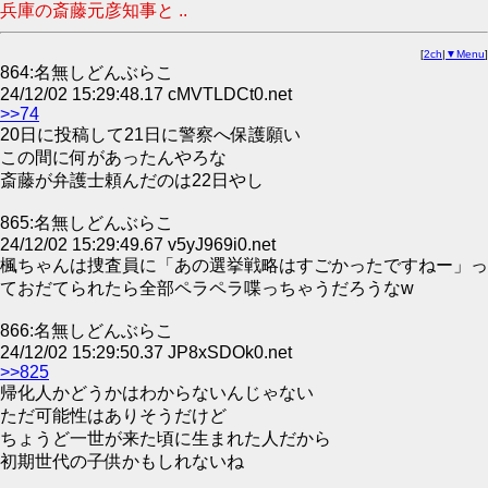
兵庫の斎藤元彦知事と ..
[
2ch
|
▼Menu
]
864:名無しどんぶらこ
24/12/02 15:29:48.17 cMVTLDCt0.net
>>74
20日に投稿して21日に警察へ保護願い
この間に何があったんやろな
斎藤が弁護士頼んだのは22日やし
865:名無しどんぶらこ
24/12/02 15:29:49.67 v5yJ969i0.net
楓ちゃんは捜査員に「あの選挙戦略はすごかったですねー」っ
ておだてられたら全部ペラペラ喋っちゃうだろうなw
866:名無しどんぶらこ
24/12/02 15:29:50.37 JP8xSDOk0.net
>>825
帰化人かどうかはわからないんじゃない
ただ可能性はありそうだけど
ちょうど一世が来た頃に生まれた人だから
初期世代の子供かもしれないね