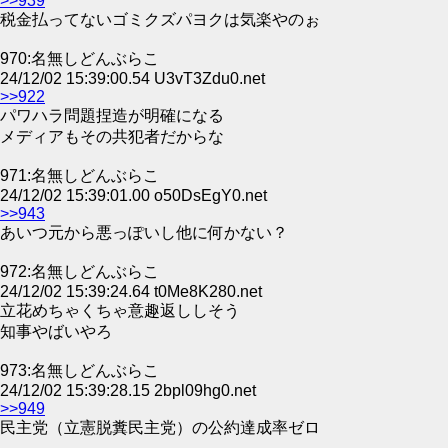
>>939
税金払ってないゴミクズパヨクは気楽やのぉ
970:名無しどんぶらこ
24/12/02 15:39:00.54 U3vT3Zdu0.net
>>922
パワハラ問題捏造が明確になる
メディアもその共犯者だからな
971:名無しどんぶらこ
24/12/02 15:39:01.00 o50DsEgY0.net
>>943
あいつ元から悪っぽいし他に何かない？
972:名無しどんぶらこ
24/12/02 15:39:24.64 t0Me8K280.net
立花めちゃくちゃ意趣返ししそう
知事やばいやろ
973:名無しどんぶらこ
24/12/02 15:39:28.15 2bpl09hg0.net
>>949
民主党（立憲脱糞民主党）の公約達成率ゼロ