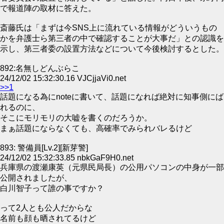
で報道陣の取材に答えた。
斎藤氏は「まずは今SNS上に流れている情報がどういうもの
かを弁護士ら第三者の中で確認することが大事だ」との認識を
示し、第三者委の設置方法などについて今後検討するとした。
892:名無しどんぶらこ
24/12/02 15:32:30.16 VJCjjaVi0.net
>>1
話題になる為にnoteに書いて、話題になれば絶対に知事側にば
れるのに、
そこにモリモリの大嘘を書くのだろうか。
まぁ話題にならなくても、高確率でみられバレるけど
893: 警備員[Lv.2][新芽警]
24/12/02 15:32:33.85 nbkGaF9H0.net
兵庫県の渡瀬康英（元県民局長）の公用パソコンの中身が一部
公開されましたが、
白川智子って誰の事ですか？
って2人とも公人だからな
名前も顔も晒されてるけど