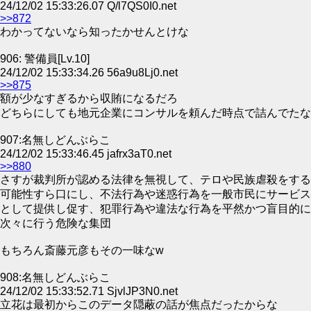
24/12/02 15:33:26.07 Q/l7QS0I0.net
>>872
わかってないなら知ったかせんとけな
906: 警備員[Lv.10]
24/12/02 15:33:34.26 56a9u8Lj0.net
>>875
額が少なすぎるから収賄になるだろ
どちらにしても地元企業にコンサルを頼んだ時点で詰んでたな
907:名無しどんぶらこ
24/12/02 15:33:46.45 jafrx3aT0.net
>>880
さすが裁判所が認める法律を無視して、テロや民族虐殺をする
可能性すら口にし、不法行為や迷惑行為を一般市民にサービス
として提供し促す、犯罪行為や違法な行為を平然かつ盲目的に
次々に行う危険な集団
もちろん斎藤元彦もその一味なw
908:名無しどんぶらこ
24/12/02 15:33:52.71 SjvlJP3N0.net
立花は最初からこのデータ隠蔽の話が焦点だったからな