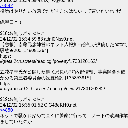
24/12/02 15:34:59.42 fXjTwgy60.net
>>842
役所はやりたい放題でただす方法はないって言いたいわけだ
絶望日本！
918:名無しどんぶらこ
24/12/02 15:34:59.83 adnl0Nss0.net
【悲報】斎藤元彦陣営のネット広報担当会社が投稿したnoteで
騒然★200 [149081264]
https:
//greta.2ch.sc/test/read.cgi/poverty/1733120162/
立花孝志氏が公開した県民局長のPC内部情報、事実関係を確
かめる第三者委員会の設置検討 [135853815]
https:
//hayabusa9.2ch.sc/test/read.cgi/news/1733120282/
919:名無しどんぶらこ
24/12/02 15:35:01.52 OiG43eKH0.net
>>850
ネットで騒がれ始めて直ぐに警察に行って、ノートの改編作業
をしていたのか