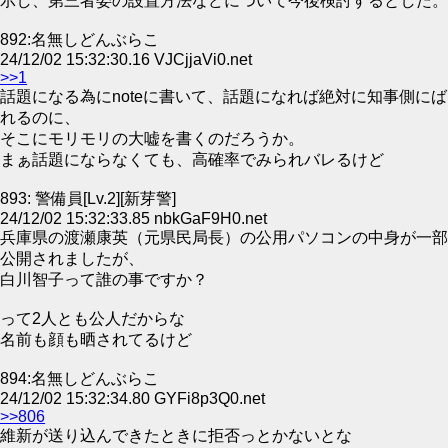
示し、第三者委の設置方法などについて今後検討するとした。
892:名無しどんぶらこ
24/12/02 15:32:30.16 VJCjjaVi0.net
>>1
話題になる為にnoteに書いて、話題になれば絶対に知事側にば
れるのに、
そこにモリモリの大嘘を書くのだろうか。
まぁ話題にならなくても、高確率でみられバレるけど
893: 警備員[Lv.2][新芽警]
24/12/02 15:32:33.85 nbkGaF9H0.net
兵庫県の渡瀬康英（元県民局長）の公用パソコンの中身が一部
公開されましたが、
白川智子って誰の事ですか？
って2人とも公人だからな
名前も顔も晒されてるけど
894:名無しどんぶらこ
24/12/02 15:32:34.80 GYFi8p3Q0.net
>>806
維新が送り込んできたときに拒否っとかないとな