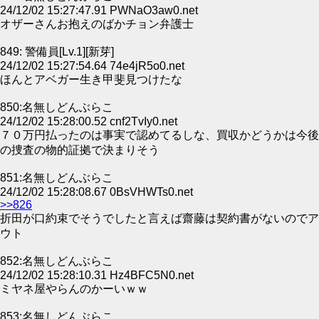
24/12/02 15:27:47.91 PWNaO3aw0.net
オザーさんお抱えのばかチョン弁護士
849: 警備員[Lv.1][新芽]
24/12/02 15:27:54.64 74e4jR5o0.net
ほんとアベガー生き甲斐見つけたな
850:名無しどんぶらこ
24/12/02 15:28:00.52 cnf2TvIy0.net
７０万円払ったのは事実で認めてるしな、買収かどうかは今後
の捜査の物的証拠で決まりそう
851:名無しどんぶらこ
24/12/02 15:28:08.67 0BsVHWTs0.net
>>826
折田が口約束でそうでしたと言えば齋藤は契約書がないのでア
ウト
852:名無しどんぶらこ
24/12/02 15:28:10.31 Hz4BFC5N0.net
ミヤネ屋やらんのかーいｗｗ
853:名無しどんぶらこ