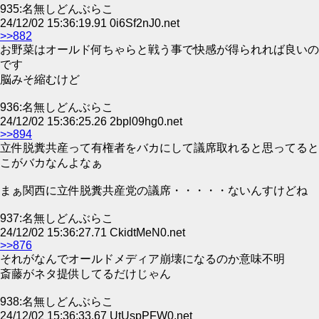
935:名無しどんぶらこ
24/12/02 15:36:19.91 0i6Sf2nJ0.net
>>882
お野菜はオールド何ちゃらと戦う事で快感が得られれば良いの
です
脳みそ縮むけど
936:名無しどんぶらこ
24/12/02 15:36:25.26 2bpl09hg0.net
>>894
立件脱糞共産って有権者をバカにして議席取れると思ってると
こがバカなんよなぁ
まぁ関西に立件脱糞共産党の議席・・・・・ないんすけどね
937:名無しどんぶらこ
24/12/02 15:36:27.71 CkidtMeN0.net
>>876
それがなんでオールドメディア崩壊になるのか意味不明
斎藤がネタ提供してるだけじゃん
938:名無しどんぶらこ
24/12/02 15:36:33.67 UtUspPFW0.net