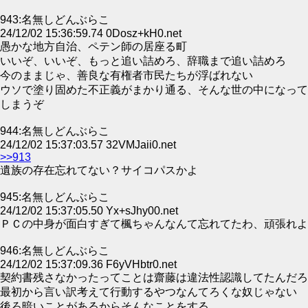
943:名無しどんぶらこ
24/12/02 15:36:59.74 0Dosz+kH0.net
愚かな地方自治、ペテン師の居座る町
いいぞ、いいぞ、もっと追い詰めろ、辞職まで追い詰めろ
今のままじゃ、善良な有権者市民たちが浮ばれない
ウソで塗り固めた不正義がまかり通る、そんな世の中になって
しまうぞ
944:名無しどんぶらこ
24/12/02 15:37:03.57 32VMJaii0.net
>>913
遺族の存在忘れてない？サイコパスかよ
945:名無しどんぶらこ
24/12/02 15:37:05.50 Yx+sJhy00.net
ＰＣの中身が面白すぎて楓ちゃんなんて忘れてたわ、頑張れよ
946:名無しどんぶらこ
24/12/02 15:37:09.36 F6yVHbtr0.net
契約書残さなかったってことは齋藤は違法性認識してたんだろ
最初から言い訳考えて行動するやつなんてろくな奴じゃない
後ろ暗いことがあるからそんなことをする