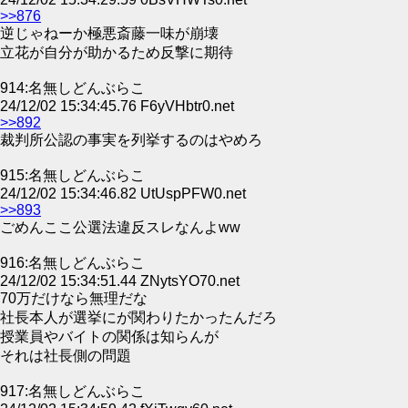
>>876
逆じゃねーか極悪斎藤一味が崩壊
立花が自分が助かるため反撃に期待
914:名無しどんぶらこ
24/12/02 15:34:45.76 F6yVHbtr0.net
>>892
裁判所公認の事実を列挙するのはやめろ
915:名無しどんぶらこ
24/12/02 15:34:46.82 UtUspPFW0.net
>>893
ごめんここ公選法違反スレなんよww
916:名無しどんぶらこ
24/12/02 15:34:51.44 ZNytsYO70.net
70万だけなら無理だな
社長本人が選挙にが関わりたかったんだろ
授業員やバイトの関係は知らんが
それは社長側の問題
917:名無しどんぶらこ