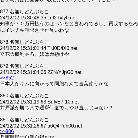
877:名無しどんぶらこ
24/12/02 15:30:48.35 cnf2TvIy0.net
知事が７０万円払うのはヘンだと言われてるし、買収するため
にインチキ請求させた臭いわな
878:名無しどんぶらこ
24/12/02 15:31:01.44 TlJ0D/iX0.net
立花大勝利やろ。奴は命懸けや
879:名無しどんぶらこ
24/12/02 15:31:04.06 2ZN/YJpG0.net
>>852
日本人がキムに向かって同胞なんて言葉使うかな
880:名無しどんぶらこ
24/12/02 15:31:19.63 SuIyE7r10.net
井戸派が勝つまで選挙何度でもやり直しじゃない？
881:名無しどんぶらこ
24/12/02 15:31:26.67 a6Q4Puh00.net
>>806
兵庫県民の自業自得だな。