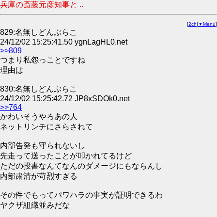
兵庫の斎藤元彦知事と ..
[
2ch
|
▼Menu
]
829:名無しどんぶらこ
24/12/02 15:25:41.50 ygnLagHL0.net
>>809
つまり私怨っことですね
理由は
830:名無しどんぶらこ
24/12/02 15:25:42.72 JP8xSDOk0.net
>>764
かわいそうやろあの人
ネットリンチにさらされて
内部告発も守られないし
先走って送ったことが叩かれてるけど
ただの投書なんてなんのダメージにもならんし
内部粛清が苛烈すぎる
その件でもってパワハラの事実が証明できるわ
ヤクザ組織並みだな