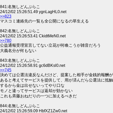
841:名無しどんぶらこ
24/12/02 15:26:51.49 ygnLagHL0.net
>>823
マスコミ連絡先の一覧も全公開になるの草生える
842:名無しどんぶらこ
24/12/02 15:26:53.41 CkidtMeN0.net
>>780
公益通報受理宣言してない立花が何喚こうが雑音だろう
大義名分が何もない
843:名無しどんぶらこ
24/12/02 15:26:58.91 gc6dBKsl0.net
>>745
決めては公選法違反なんだけど、提案した相手が金銭的報酬が
あると考えてサービスを提供して、用が済んだら公選法に抵触
するから金は出せないってやり口な
モノと違ってサービスは返却が効かない
これも斉藤おねだりの一つに加えるべきだ
844:名無しどんぶらこ
24/12/02 15:26:59.09 HbfXZ1Zw0.net