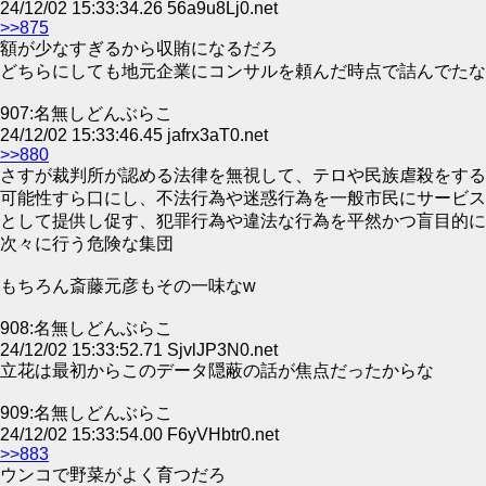
24/12/02 15:33:34.26 56a9u8Lj0.net
>>875
額が少なすぎるから収賄になるだろ
どちらにしても地元企業にコンサルを頼んだ時点で詰んでたな
907:名無しどんぶらこ
24/12/02 15:33:46.45 jafrx3aT0.net
>>880
さすが裁判所が認める法律を無視して、テロや民族虐殺をする
可能性すら口にし、不法行為や迷惑行為を一般市民にサービス
として提供し促す、犯罪行為や違法な行為を平然かつ盲目的に
次々に行う危険な集団
もちろん斎藤元彦もその一味なw
908:名無しどんぶらこ
24/12/02 15:33:52.71 SjvlJP3N0.net
立花は最初からこのデータ隠蔽の話が焦点だったからな
909:名無しどんぶらこ
24/12/02 15:33:54.00 F6yVHbtr0.net
>>883
ウンコで野菜がよく育つだろ