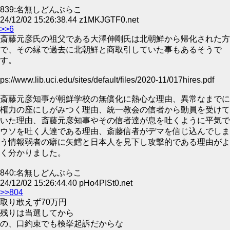
839:名無しどんぶらこ
24/12/02 15:26:38.44 z1MKJGTF0.net
>>6
斎藤元彦氏の祖父である大澤伸剛氏は北朝鮮から帰化された方
で、その縁で過去に北朝鮮と商取引していた事もあるそうで
す。
ps://www.lib.uci.edu/sites/default/files/2020-11/017hires.pdf
斎藤元彦知事が朝鮮学校の無償化に熱心な理由、異常なまでに
権力の座にしがみつく理由、統一教会の信者から動員を受けて
いた理由、斎藤元彦知事やその信者達が息を吐くように平気で
ウソを吐く人達である理由、斎藤信者がデマを信じ込んでしま
う情報弱者の癖に矢鱈と日本人を見下し攻撃的である理由がよ
く分かりました。
840:名無しどんぶらこ
24/12/02 15:26:44.40 pHo4PISt0.net
>>804
取り敢えず70万円
残りは当選してから
の、口約束でも検挙起訴だからな