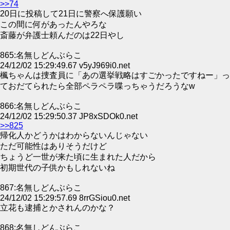
>>74
20日に投稿して21日に警察へ保護願い
この間に何があったんやろな
斎藤が弁護士頼んだのは22日やし
865:名無しどんぶらこ
24/12/02 15:29:49.67 v5yJ969i0.net
楓ちゃんは捜査員に「あの選挙戦略はすごかったですねー」っ
ておだてられたら全部ペラペラ喋っちゃうだろうなw
866:名無しどんぶらこ
24/12/02 15:29:50.37 JP8xSDOk0.net
>>825
帰化人かどうかはわからないんじゃない
ただ可能性はありそうだけど
ちょうど一世が来た頃に生まれた人だから
初期世代の子供かもしれないね
867:名無しどんぶらこ
24/12/02 15:29:57.69 8rrGSiou0.net
立花も逮捕とかされんのかな？
868:名無しどんぶらこ