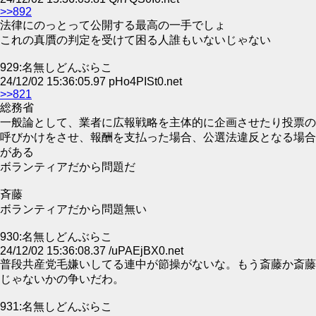
>>892
法律にのっとって公開する最高の一手でしょ
これの真贋の判定を受けて困る人誰もいないじゃない
929:名無しどんぶらこ
24/12/02 15:36:05.97 pHo4PISt0.net
>>821
総務省
一般論として、業者に広報戦略を主体的に企画させたり投票の
呼びかけをさせ、報酬を支払った場合、公選法違反となる場合
がある
ボランティアだから問題だ
斉藤
ボランティアだから問題無い
930:名無しどんぶらこ
24/12/02 15:36:08.37 /uPAEjBX0.net
普段共産党毛嫌いしてる連中が節操がないな。もう斎藤か斎藤
じゃないかの争いだわ。
931:名無しどんぶらこ