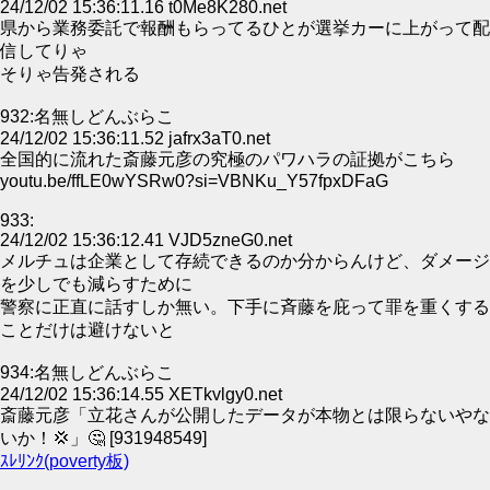
24/12/02 15:36:11.16 t0Me8K280.net
県から業務委託で報酬もらってるひとが選挙カーに上がって配
信してりゃ
そりゃ告発される
932:名無しどんぶらこ
24/12/02 15:36:11.52 jafrx3aT0.net
全国的に流れた斎藤元彦の究極のパワハラの証拠がこちら
youtu.be/ffLE0wYSRw0?si=VBNKu_Y57fpxDFaG
933:
24/12/02 15:36:12.41 VJD5zneG0.net
メルチュは企業として存続できるのか分からんけど、ダメージ
を少しでも減らすために
警察に正直に話すしか無い。下手に斉藤を庇って罪を重くする
ことだけは避けないと
934:名無しどんぶらこ
24/12/02 15:36:14.55 XETkvlgy0.net
斎藤元彦「立花さんが公開したデータが本物とは限らないやな
いか！💢」🤔 [931948549]
ｽﾚﾘﾝｸ(poverty板)