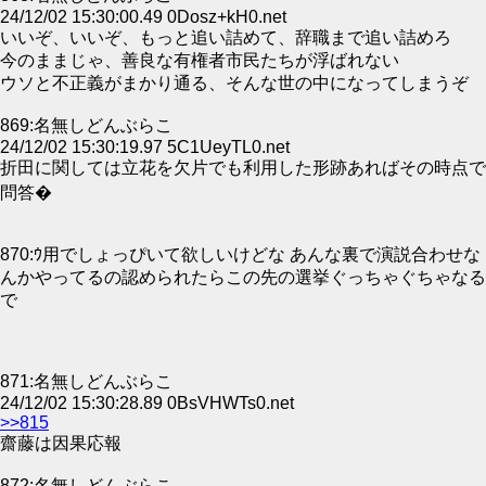
24/12/02 15:30:00.49 0Dosz+kH0.net
いいぞ、いいぞ、もっと追い詰めて、辞職まで追い詰めろ
今のままじゃ、善良な有権者市民たちが浮ばれない
ウソと不正義がまかり通る、そんな世の中になってしまうぞ
869:名無しどんぶらこ
24/12/02 15:30:19.97 5C1UeyTL0.net
折田に関しては立花を欠片でも利用した形跡あればその時点で
問答�
870:ｳ用でしょっぴいて欲しいけどな あんな裏で演説合わせな
んかやってるの認められたらこの先の選挙ぐっちゃぐちゃなる
で
871:名無しどんぶらこ
24/12/02 15:30:28.89 0BsVHWTs0.net
>>815
齋藤は因果応報
872:名無しどんぶらこ