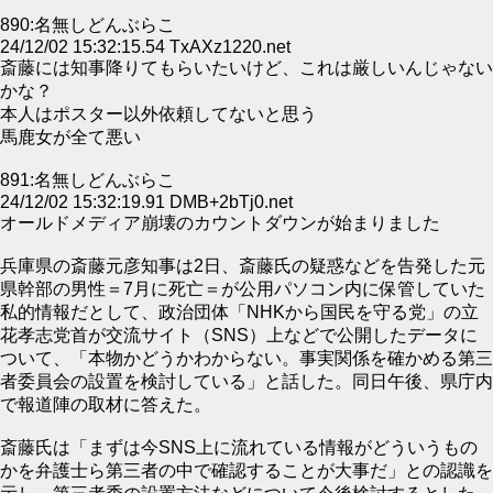
890:名無しどんぶらこ
24/12/02 15:32:15.54 TxAXz1220.net
斎藤には知事降りてもらいたいけど、これは厳しいんじゃない
かな？
本人はポスター以外依頼してないと思う
馬鹿女が全て悪い
891:名無しどんぶらこ
24/12/02 15:32:19.91 DMB+2bTj0.net
オールドメディア崩壊のカウントダウンが始まりました
兵庫県の斎藤元彦知事は2日、斎藤氏の疑惑などを告発した元
県幹部の男性＝7月に死亡＝が公用パソコン内に保管していた
私的情報だとして、政治団体「NHKから国民を守る党」の立
花孝志党首が交流サイト（SNS）上などで公開したデータに
ついて、「本物かどうかわからない。事実関係を確かめる第三
者委員会の設置を検討している」と話した。同日午後、県庁内
で報道陣の取材に答えた。
斎藤氏は「まずは今SNS上に流れている情報がどういうもの
かを弁護士ら第三者の中で確認することが大事だ」との認識を