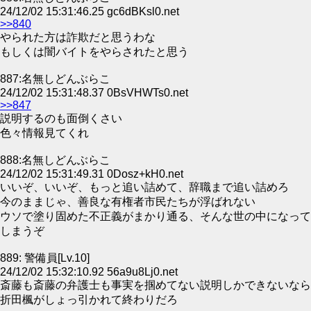
24/12/02 15:31:46.25 gc6dBKsl0.net
>>840
やられた方は詐欺だと思うわな
もしくは闇バイトをやらされたと思う
887:名無しどんぶらこ
24/12/02 15:31:48.37 0BsVHWTs0.net
>>847
説明するのも面倒くさい
色々情報見てくれ
888:名無しどんぶらこ
24/12/02 15:31:49.31 0Dosz+kH0.net
いいぞ、いいぞ、もっと追い詰めて、辞職まで追い詰めろ
今のままじゃ、善良な有権者市民たちが浮ばれない
ウソで塗り固めた不正義がまかり通る、そんな世の中になって
しまうぞ
889: 警備員[Lv.10]
24/12/02 15:32:10.92 56a9u8Lj0.net
斎藤も斎藤の弁護士も事実を掴めてない説明しかできないなら
折田楓がしょっ引かれて終わりだろ