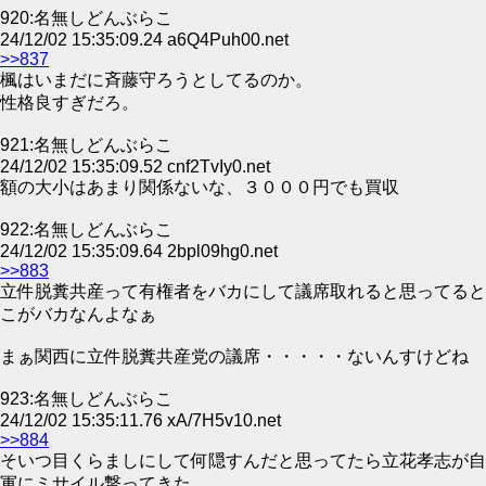
920:名無しどんぶらこ
24/12/02 15:35:09.24 a6Q4Puh00.net
>>837
楓はいまだに斉藤守ろうとしてるのか。
性格良すぎだろ。
921:名無しどんぶらこ
24/12/02 15:35:09.52 cnf2TvIy0.net
額の大小はあまり関係ないな、３０００円でも買収
922:名無しどんぶらこ
24/12/02 15:35:09.64 2bpl09hg0.net
>>883
立件脱糞共産って有権者をバカにして議席取れると思ってると
こがバカなんよなぁ
まぁ関西に立件脱糞共産党の議席・・・・・ないんすけどね
923:名無しどんぶらこ
24/12/02 15:35:11.76 xA/7H5v10.net
>>884
そいつ目くらましにして何隠すんだと思ってたら立花孝志が自
軍にミサイル撃ってきた