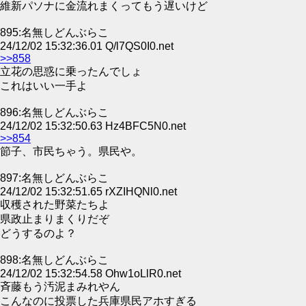
維新パソナに金流れまくってもう遅いけど
895:名無しどんぶらこ
24/12/02 15:32:36.01 Q/l7QS0I0.net
>>858
立花の思惑に乗ったんでしょ
これはいい一手よ
896:名無しどんぶらこ
24/12/02 15:32:50.63 Hz4BFC5N0.net
>>854
節子、市民ちゃう。県民や。
897:名無しどんぶらこ
24/12/02 15:32:51.65 rXZIHQNl0.net
収穫された野菜たちよ
県政止まりまくりだぞ
どうするのよ？
898:名無しどんぶらこ
24/12/02 15:32:54.58 Ohw1oLlR0.net
斉藤もう汚泥まみれやん
こんなのに投票した兵庫県民アホすぎる