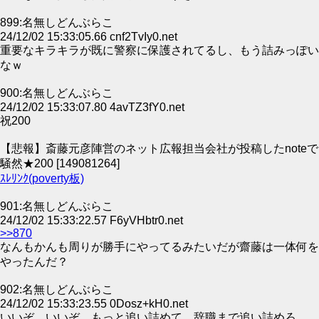
899:名無しどんぶらこ
24/12/02 15:33:05.66 cnf2TvIy0.net
重要なキラキラが既に警察に保護されてるし、もう詰みっぽい
なｗ
900:名無しどんぶらこ
24/12/02 15:33:07.80 4avTZ3fY0.net
祝200
【悲報】斎藤元彦陣営のネット広報担当会社が投稿したnoteで
騒然★200 [149081264]
ｽﾚﾘﾝｸ(poverty板)
901:名無しどんぶらこ
24/12/02 15:33:22.57 F6yVHbtr0.net
>>870
なんもかんも周りが勝手にやってるみたいだが齋藤は一体何を
やったんだ？
902:名無しどんぶらこ
24/12/02 15:33:23.55 0Dosz+kH0.net
いいぞ、いいぞ、もっと追い詰めて、辞職まで追い詰めろ