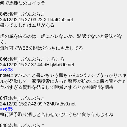
何で馬鹿なのコイツラ
845:名無しどんぶらこ
24/12/02 15:27:03.22 XTldaIOu0.net
盛ってましたはムリがある
虎の威を借るのは、虎にバレないか、黙認でないと意味がな
く、
無許可でWEB公開はどっちにも反してる
846:名無しどんぶらこ ころころ
24/12/02 15:27:37.44 dHkjMa6J0.net
>>808
noteにヤバいこと書いちゃう楓ちゃんのパッシブうっかりスキ
ルが発動して、家宅捜索に入った警察が机の上に偶々置かれた
ヤバすぎる資料を発見して唖然とするとか神展開を期待
847:名無しどんぶらこ
24/12/02 15:27:42.09 Y2MUVt5v0.net
>>665
執行猶予取り消しと合わせて七年ぐらい食らうんじゃね
848:名無しどんぶらこ