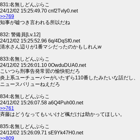
831:名無しどんぶらこ
24/12/02 15:25:49.70 cnf2TvIy0.net
>>769
知事が嘘つき言われる所以だね
832: 警備員[Lv.12]
24/12/02 15:25:52.96 6q/4DqSf0.net
清水さん辺りが1番マシだったのかもしれんw
833:名無しどんぶらこ
24/12/02 15:26:01.10 0OwduDUA0.net
こいつら刑事告発常習の愉快犯だろ
炎上系ユーチューバーがいたずら110番したみたいな話だし、
ニュースバリューねえだろ
834:名無しどんぶらこ
24/12/02 15:26:07.58 a6Q4Puh00.net
>>761
斉藤はどうなってもいいけど楓だけは助かってほしい。
835:名無しどんぶらこ
24/12/02 15:26:09.71 sE9Yk47H0.net
>>809