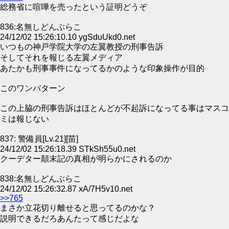
総務省に喧嘩を売ったという証明どうぞ
836:名無しどんぶらこ
24/12/02 15:26:10.10 ygSduUkd0.net
いつもの神戸学院大学の左翼教授の刑事告訴
そしてそれを報じる左翼メディア
あたかも刑事事件になってるかのような印象操作が目的
このワンパターン
この上脇の刑事告訴はほとんどが不起訴になってる事はマスコ
ミは報じない
837: 警備員[Lv.21][苗]
24/12/02 15:26:18.39 STkSh55u0.net
クーデター顛末記の真相が明らかにされるのか
838:名無しどんぶらこ
24/12/02 15:26:32.87 xA/7H5v10.net
>>765
まさか立花切り離せると思ってるのかな？
説明できるだろあんたって感じだよな