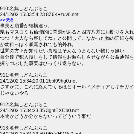
910:名無しどんぶらこ
24/12/02 15:33:54.23 8Z6K+zuv0.net
>>658
事実と順番が結構違う。
県もマスコミも倫理的に問題があると四方八方にお断りを入れ
つつ「大人なら察してね」と公開してこなかった物の詳細を後
か幼稚っぽく暴露されても的外れ。
世間の方々が知りたい真相はそんなつまらない物じゃ無い。
自分達で犯人捜しをして情報をお漏らしさせながら公益通報を
握りつぶした事実はひっくり返らない。
911:名無しどんぶらこ
24/12/02 15:34:20.01 2bpl09hg0.net
さすがに、これに絡んでくるほどオールドメディアもキチガイ
じゃないやろ
912:名無しどんぶらこ
24/12/02 15:34:23.35 3ghtEXCb0.net
本物かどうか分からないってどういう事だ
913:名無しどんぶらこ
24/12/02 15:34:29.59 0BsVHWTs0.net