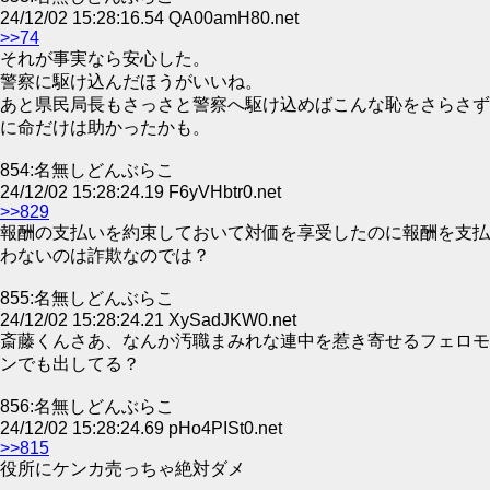
24/12/02 15:28:16.54 QA00amH80.net
>>74
それが事実なら安心した。
警察に駆け込んだほうがいいね。
あと県民局長もさっさと警察へ駆け込めばこんな恥をさらさず
に命だけは助かったかも。
854:名無しどんぶらこ
24/12/02 15:28:24.19 F6yVHbtr0.net
>>829
報酬の支払いを約束しておいて対価を享受したのに報酬を支払
わないのは詐欺なのでは？
855:名無しどんぶらこ
24/12/02 15:28:24.21 XySadJKW0.net
斎藤くんさあ、なんか汚職まみれな連中を惹き寄せるフェロモ
ンでも出してる？
856:名無しどんぶらこ
24/12/02 15:28:24.69 pHo4PISt0.net
>>815
役所にケンカ売っちゃ絶対ダメ