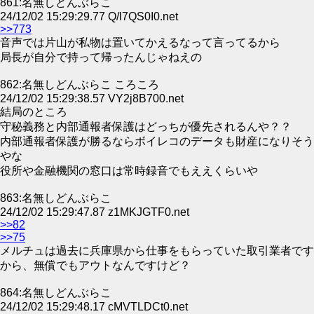
861:名無しどんぶらこ
24/12/02 15:29:29.77 Q/l7QS0I0.net
>>773
音声では片山が私物は置いてかえるなって言ってるから
局長が自分で持って帰ったんじゃねえの
862:名無しどんぶらこ ころころ
24/12/02 15:29:38.57 VY2j8B700.net
結局のところ
守秘義務と内部通報者保護はどっちが優先されるんや？？
内部通報者保護が勝るならボイレコのデータも財産になりそう
やな
役所や金融機関の窓口は常時録音でもええくらいや
863:名無しどんぶらこ
24/12/02 15:29:47.87 z1MKJGTF0.net
>>82
>>75
メルチュは過去に兵庫県から仕事をもらっていた取引業者です
から、無償でもアウトなんですけど？
864:名無しどんぶらこ
24/12/02 15:29:48.17 cMVTLDCt0.net