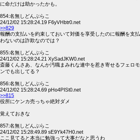
に命だけは助かったかも。
854:名無しどんぶらこ
24/12/02 15:28:24.19 F6yVHbtr0.net
>>829
報酬の支払いを約束しておいて対価を享受したのに報酬を支払
わないのは詐欺なのでは？
855:名無しどんぶらこ
24/12/02 15:28:24.21 XySadJKW0.net
斎藤くんさあ、なんか汚職まみれな連中を惹き寄せるフェロモ
ンでも出してる？
856:名無しどんぶらこ
24/12/02 15:28:24.69 pHo4PISt0.net
>>815
役所にケンカ売っちゃ絶対ダメ
覚えておきな
857:名無しどんぶらこ
24/12/02 15:28:49.89 sE9Yk47H0.net
ここ見てると本当に勉強って大事だなと思うわ