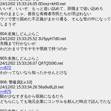
24/12/02 15:33:24.05 0Dosz+kH0.net
いいぞ、いいぞ、もっと追い詰めて、辞職まで追い詰めろ
今のままじゃ、善良な有権者市民たちが浮ばれない
ウソで塗り固めた不正義がまかり通る、そんな世の中になって
しまうぞ
904:名無しどんぶらこ
24/12/02 15:33:25.52 3U5pyH7d0.net
失職まで行かないが
わだかまりでモヤモヤ県政で持つのか
905:名無しどんぶらこ
24/12/02 15:33:26.07 Q/l7QS0I0.net
>>872
わかってないなら知ったかせんとけな
906: 警備員[Lv.10]
24/12/02 15:33:34.26 56a9u8Lj0.net
>>875
額が少なすぎるから収賄になるだろ
どちらにしても地元企業にコンサルを頼んだ時点で詰んでたな