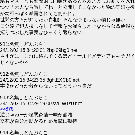
県もマスコミも倫理的に問題があると四方八方にお断りを入れ
つつ「大人なら察してね」と公開してこなかった物の詳細を後
か幼稚っぽく暴露されても的外れ。
世間の方々が知りたい真相はそんなつまらない物じゃ無い。
自分達で犯人捜しをして情報をお漏らしさせながら公益通報を
握りつぶした事実はひっくり返らない。
911:名無しどんぶらこ
24/12/02 15:34:20.01 2bpl09hg0.net
さすがに、これに絡んでくるほどオールドメディアもキチガイ
じゃないやろ
912:名無しどんぶらこ
24/12/02 15:34:23.35 3ghtEXCb0.net
本物かどうか分からないってどういう事だ
913:名無しどんぶらこ
24/12/02 15:34:29.59 0BsVHWTs0.net
>>876
逆じゃねーか極悪斎藤一味が崩壊
立花が自分が助かるため反撃に期待
914:名無しどんぶらこ