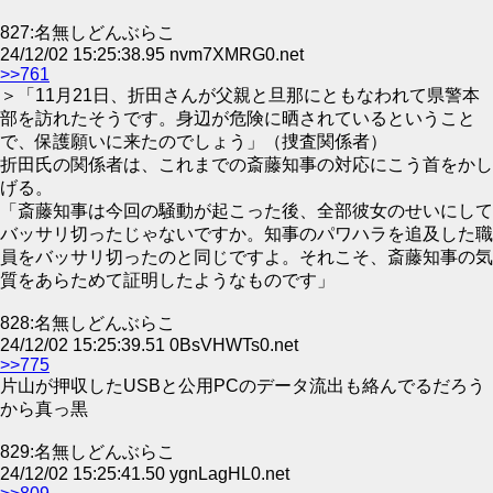
827:名無しどんぶらこ
24/12/02 15:25:38.95 nvm7XMRG0.net
>>761
＞「11月21日、折田さんが父親と旦那にともなわれて県警本
部を訪れたそうです。身辺が危険に晒されているということ
で、保護願いに来たのでしょう」（捜査関係者）
折田氏の関係者は、これまでの斎藤知事の対応にこう首をかし
げる。
「斎藤知事は今回の騒動が起こった後、全部彼女のせいにして
バッサリ切ったじゃないですか。知事のパワハラを追及した職
員をバッサリ切ったのと同じですよ。それこそ、斎藤知事の気
質をあらためて証明したようなものです」
828:名無しどんぶらこ
24/12/02 15:25:39.51 0BsVHWTs0.net
>>775
片山が押収したUSBと公用PCのデータ流出も絡んでるだろう
から真っ黒
829:名無しどんぶらこ
24/12/02 15:25:41.50 ygnLagHL0.net