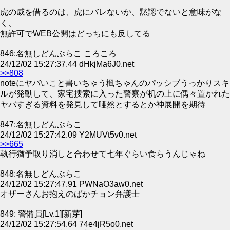
虎の威を借るのは、虎にバレないか、黙認でないと意味がな
く、
無許可でWEB公開はどっちにも反してる
846:名無しどんぶらこ ころころ
24/12/02 15:27:37.44 dHkjMa6J0.net
>>808
noteにヤバいこと書いちゃう楓ちゃんのパッシブうっかりスキ
ルが発動して、家宅捜索に入った警察が机の上に偶々置かれた
ヤバすぎる資料を発見して唖然とするとか神展開を期待
847:名無しどんぶらこ
24/12/02 15:27:42.09 Y2MUVt5v0.net
>>665
執行猶予取り消しと合わせて七年ぐらい食らうんじゃね
848:名無しどんぶらこ
24/12/02 15:27:47.91 PWNaO3aw0.net
オザーさんお抱えのばかチョン弁護士
849: 警備員[Lv.1][新芽]
24/12/02 15:27:54.64 74e4jR5o0.net