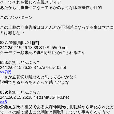
そしてそれを報じる左翼メディア
あたかも刑事事件になってるかのような印象操作が目的
このワンパターン
この上脇の刑事告訴はほとんどが不起訴になってる事はマスコ
ミは報じない
837: 警備員[Lv.21][苗]
24/12/02 15:26:18.39 STkSh55u0.net
クーデター顛末記の真相が明らかにされるのか
838:名無しどんぶらこ
24/12/02 15:26:32.87 xA/7H5v10.net
>>765
まさか立花切り離せると思ってるのかな？
説明できるだろあんたって感じだよな
839:名無しどんぶらこ
24/12/02 15:26:38.44 z1MKJGTF0.net
>>6
斎藤元彦氏の祖父である大澤伸剛氏は北朝鮮から帰化された方
で、その縁で過去に北朝鮮と商取引していた事もあるそうで