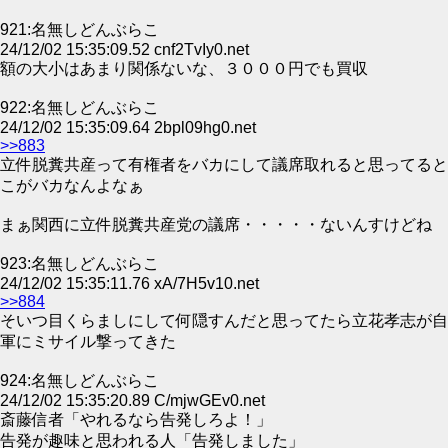
921:名無しどんぶらこ
24/12/02 15:35:09.52 cnf2TvIy0.net
額の大小はあまり関係ないな、３０００円でも買収
922:名無しどんぶらこ
24/12/02 15:35:09.64 2bpl09hg0.net
>>883
立件脱糞共産って有権者をバカにして議席取れると思ってると
こがバカなんよなぁ
まぁ関西に立件脱糞共産党の議席・・・・・ないんすけどね
923:名無しどんぶらこ
24/12/02 15:35:11.76 xA/7H5v10.net
>>884
そいつ目くらましにして何隠すんだと思ってたら立花孝志が自
軍にミサイル撃ってきた
924:名無しどんぶらこ
24/12/02 15:35:20.89 C/mjwGEv0.net
斎藤信者「やれるなら告発しろよ！」
告発が趣味と思われる人「告発しました」