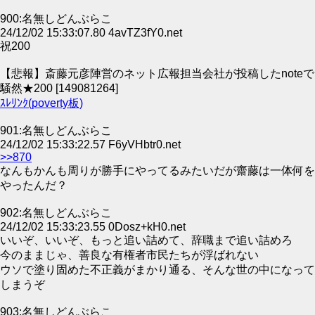
900:名無しどんぶらこ
24/12/02 15:33:07.80 4avTZ3fY0.net
祝200
【悲報】斎藤元彦陣営のネット広報担当会社が投稿したnoteで
騒然★200 [149081264]
ｽﾚﾘﾝｸ(poverty板)
901:名無しどんぶらこ
24/12/02 15:33:22.57 F6yVHbtr0.net
>>870
なんもかんも周りが勝手にやってるみたいだが齋藤は一体何を
やったんだ？
902:名無しどんぶらこ
24/12/02 15:33:23.55 0Dosz+kH0.net
いいぞ、いいぞ、もっと追い詰めて、辞職まで追い詰めろ
今のままじゃ、善良な有権者市民たちが浮ばれない
ウソで塗り固めた不正義がまかり通る、そんな世の中になって
しまうぞ
903:名無しどんぶらこ