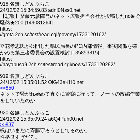
918:名無しどんぶらこ
24/12/02 15:34:59.83 adnl0Nss0.net
【悲報】斎藤元彦陣営のネット広報担当会社が投稿したnoteで
騒然★200 [149081264]
https:
//greta.2ch.sc/test/read.cgi/poverty/1733120162/
立花孝志氏が公開した県民局長のPC内部情報、事実関係を確
かめる第三者委員会の設置検討 [135853815]
https:
//hayabusa9.2ch.sc/test/read.cgi/news/1733120282/
919:名無しどんぶらこ
24/12/02 15:35:01.52 OiG43eKH0.net
>>850
ネットで騒がれ始めて直ぐに警察に行って、ノートの改編作業
をしていたのか
920:名無しどんぶらこ
24/12/02 15:35:09.24 a6Q4Puh00.net
>>837
楓はいまだに斉藤守ろうとしてるのか。
性格良すぎだろ。