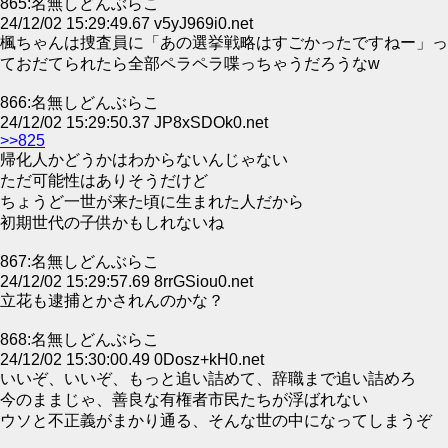
865:名無しどんぶらこ
24/12/02 15:29:49.67 v5yJ969i0.net
楓ちゃんは捜査員に「あの選挙戦略はすごかったですねー」っ
ておだてられたら全部ペラペラ喋っちゃうだろうなw
866:名無しどんぶらこ
24/12/02 15:29:50.37 JP8xSDOk0.net
>>825
帰化人かどうかはわからないんじゃない
ただ可能性はありそうだけど
ちょうど一世が来た頃に生まれた人だから
初期世代の子供かもしれないね
867:名無しどんぶらこ
24/12/02 15:29:57.69 8rrGSiou0.net
立花も逮捕とかされんのかな？
868:名無しどんぶらこ
24/12/02 15:30:00.49 0Dosz+kH0.net
いいぞ、いいぞ、もっと追い詰めて、辞職まで追い詰めろ
今のままじゃ、善良な有権者市民たちが浮ばれない
ウソと不正義がまかり通る、そんな世の中になってしまうぞ