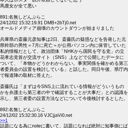
馬鹿女が全て悪い
891:名無しどんぶらこ
24/12/02 15:32:19.91 DMB+2bTj0.net
オールドメディア崩壊のカウントダウンが始まりました
兵庫県の斎藤元彦知事は2日、斎藤氏の疑惑などを告発した元
県幹部の男性＝7月に死亡＝が公用パソコン内に保管していた
私的情報だとして、政治団体「NHKから国民を守る党」の立
花孝志党首が交流サイト（SNS）上などで公開したデータに
ついて、「本物かどうかわからない。事実関係を確かめる第三
者委員会の設置を検討している」と話した。同日午後、県庁内
で報道陣の取材に答えた。
斎藤氏は「まずは今SNS上に流れている情報がどういうもの
かを弁護士ら第三者の中で確認することが大事だ」との認識を
示し、第三者委の設置方法などについて今後検討するとした。
892:名無しどんぶらこ
24/12/02 15:32:30.16 VJCjjaVi0.net
>>1
話題になる為にnoteに書いて、話題になれば絶対に知事側にば