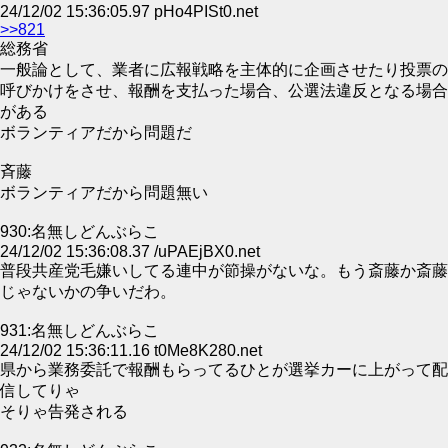
24/12/02 15:36:05.97 pHo4PISt0.net
>>821
総務省
一般論として、業者に広報戦略を主体的に企画させたり投票の
呼びかけをさせ、報酬を支払った場合、公選法違反となる場合
がある
ボランティアだから問題だ
斉藤
ボランティアだから問題無い
930:名無しどんぶらこ
24/12/02 15:36:08.37 /uPAEjBX0.net
普段共産党毛嫌いしてる連中が節操がないな。もう斎藤か斎藤
じゃないかの争いだわ。
931:名無しどんぶらこ
24/12/02 15:36:11.16 t0Me8K280.net
県から業務委託で報酬もらってるひとが選挙カーに上がって配
信してりゃ
そりゃ告発される