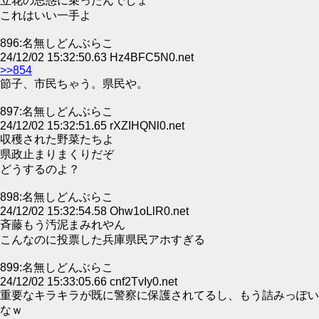
立花の思惑に乗ったんでしょ
これはいい一手よ
896:名無しどんぶらこ
24/12/02 15:32:50.63 Hz4BFC5N0.net
>>854
節子、市民ちゃう。県民や。
897:名無しどんぶらこ
24/12/02 15:32:51.65 rXZIHQNl0.net
収穫された野菜たちよ
県政止まりまくりだぞ
どうするのよ？
898:名無しどんぶらこ
24/12/02 15:32:54.58 Ohw1oLlR0.net
斉藤もう汚泥まみれやん
こんなのに投票した兵庫県民アホすぎる
899:名無しどんぶらこ
24/12/02 15:33:05.66 cnf2TvIy0.net
重要なキラキラが既に警察に保護されてるし、もう詰みっぽい
なｗ