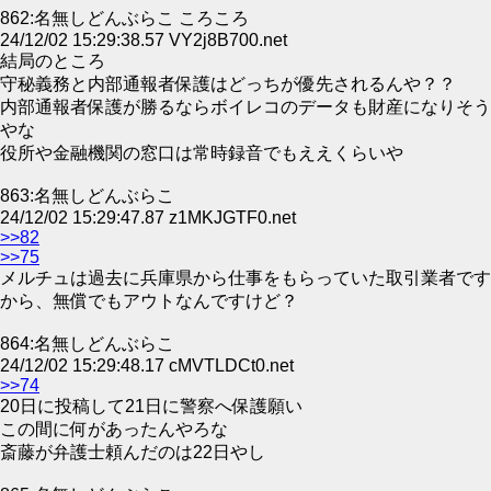
862:名無しどんぶらこ ころころ
24/12/02 15:29:38.57 VY2j8B700.net
結局のところ
守秘義務と内部通報者保護はどっちが優先されるんや？？
内部通報者保護が勝るならボイレコのデータも財産になりそう
やな
役所や金融機関の窓口は常時録音でもええくらいや
863:名無しどんぶらこ
24/12/02 15:29:47.87 z1MKJGTF0.net
>>82
>>75
メルチュは過去に兵庫県から仕事をもらっていた取引業者です
から、無償でもアウトなんですけど？
864:名無しどんぶらこ
24/12/02 15:29:48.17 cMVTLDCt0.net
>>74
20日に投稿して21日に警察へ保護願い
この間に何があったんやろな
斎藤が弁護士頼んだのは22日やし