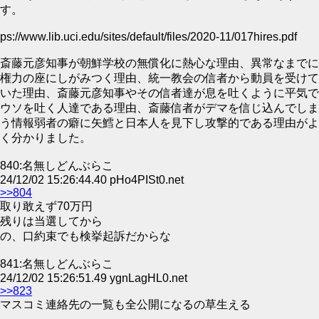
す。
ps://www.lib.uci.edu/sites/default/files/2020-11/017hires.pdf
斎藤元彦知事が朝鮮学校の無償化に熱心な理由、異常なまでに
権力の座にしがみつく理由、統一教会の信者から動員を受けて
いた理由、斎藤元彦知事やその信者達が息を吐くように平気で
ウソを吐く人達である理由、斎藤信者がデマを信じ込んでしま
う情報弱者の癖に矢鱈と日本人を見下し攻撃的である理由がよ
く分かりました。
840:名無しどんぶらこ
24/12/02 15:26:44.40 pHo4PISt0.net
>>804
取り敢えず70万円
残りは当選してから
の、口約束でも検挙起訴だからな
841:名無しどんぶらこ
24/12/02 15:26:51.49 ygnLagHL0.net
>>823
マスコミ連絡先の一覧も全公開になるの草生える