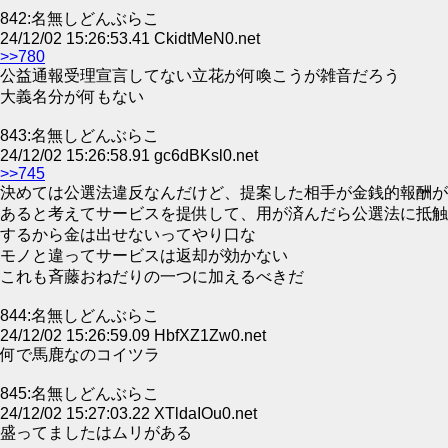
842:名無しどんぶらこ
24/12/02 15:26:53.41 CkidtMeN0.net
>>780
公益通報受理宣言してない立花が何喚こうが雑音だろう
大義名分が何もない
843:名無しどんぶらこ
24/12/02 15:26:58.91 gc6dBKsl0.net
>>745
決めては公選法違反なんだけど、提案した相手が金銭的報酬が
あると考えてサービスを提供して、用が済んだら公選法に抵触
するから金は出せないってやり口な
モノと違ってサービスは返却が効かない
これも斉藤おねだりの一つに加えるべきだ
844:名無しどんぶらこ
24/12/02 15:26:59.09 HbfXZ1Zw0.net
何で馬鹿なのコイツラ
845:名無しどんぶらこ
24/12/02 15:27:03.22 XTldaIOu0.net
盛ってましたはムリがある