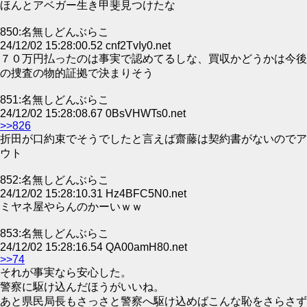
ほんとアベガー生き甲斐見つけたな
850:名無しどんぶらこ
24/12/02 15:28:00.52 cnf2TvIy0.net
７０万円払ったのは事実で認めてるしな、買収かどうかは今後
の捜査の物的証拠で決まりそう
851:名無しどんぶらこ
24/12/02 15:28:08.67 0BsVHWTs0.net
>>826
折田が口約束でそうでしたと言えば齋藤は契約書がないのでア
ウト
852:名無しどんぶらこ
24/12/02 15:28:10.31 Hz4BFC5N0.net
ミヤネ屋やらんのかーいｗｗ
853:名無しどんぶらこ
24/12/02 15:28:16.54 QA00amH80.net
>>74
それが事実なら安心した。
警察に駆け込んだほうがいいね。
あと県民局長もさっさと警察へ駆け込めばこんな恥をさらさず