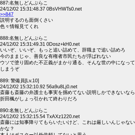
887:名無しどんぶらこ
24/12/02 15:31:48.37 0BsVHWTs0.net
>>847
説明するのも面倒くさい
色々情報見てくれ
888:名無しどんぶらこ
24/12/02 15:31:49.31 0Dosz+kH0.net
いいぞ、いいぞ、もっと追い詰めて、辞職まで追い詰めろ
今のままじゃ、善良な有権者市民たちが浮ばれない
ウソで塗り固めた不正義がまかり通る、そんな世の中になって
しまうぞ
889: 警備員[Lv.10]
24/12/02 15:32:10.92 56a9u8Lj0.net
斎藤も斎藤の弁護士も事実を掴めてない説明しかできないなら
折田楓がしょっ引かれて終わりだろ
890:名無しどんぶらこ
24/12/02 15:32:15.54 TxAXz1220.net
斎藤には知事降りてもらいたいけど、これは厳しいんじゃない
かな？
本人はポスター以外依頼してないと思う