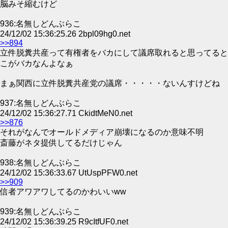
脳みそ縮むけど
936:名無しどんぶらこ
24/12/02 15:36:25.26 2bpl09hg0.net
>>894
立件脱糞共産って有権者をバカにして議席取れると思ってると
こがバカなんよなぁ
まぁ関西に立件脱糞共産党の議席・・・・・ないんすけどね
937:名無しどんぶらこ
24/12/02 15:36:27.71 CkidtMeN0.net
>>876
それがなんでオールドメディア崩壊になるのか意味不明
斎藤がネタ提供してるだけじゃん
938:名無しどんぶらこ
24/12/02 15:36:33.67 UtUspPFW0.net
>>909
信者アワアワしてるのかわいいww
939:名無しどんぶらこ
24/12/02 15:36:39.25 R9cItfUF0.net