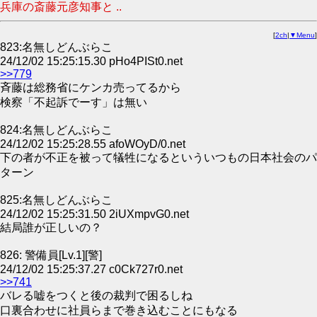
兵庫の斎藤元彦知事と ..
[
2ch
|
▼Menu
]
823:名無しどんぶらこ
24/12/02 15:25:15.30 pHo4PISt0.net
>>779
斉藤は総務省にケンカ売ってるから
検察「不起訴でーす」は無い
824:名無しどんぶらこ
24/12/02 15:25:28.55 afoWOyD/0.net
下の者が不正を被って犠牲になるといういつもの日本社会のパ
ターン
825:名無しどんぶらこ
24/12/02 15:25:31.50 2iUXmpvG0.net
結局誰が正しいの？
826: 警備員[Lv.1][警]
24/12/02 15:25:37.27 c0Ck727r0.net
>>741
バレる嘘をつくと後の裁判で困るしね
口裏合わせに社員らまで巻き込むことにもなる