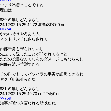
>>809
つまり私怨っことですね
理由は
830:名無しどんぶらこ
24/12/02 15:25:42.72 JP8xSDOk0.net
>>764
かわいそうやろあの人
ネットリンチにさらされて
内部告発も守られないし
先走って送ったことが叩かれてるけど
ただの投書なんてなんのダメージにもならんし
内部粛清が苛烈すぎる
その件でもってパワハラの事実が証明できるわ
ヤクザ組織並みだな
831:名無しどんぶらこ
24/12/02 15:25:49.70 cnf2TvIy0.net
>>769
知事が嘘つき言われる所以だね