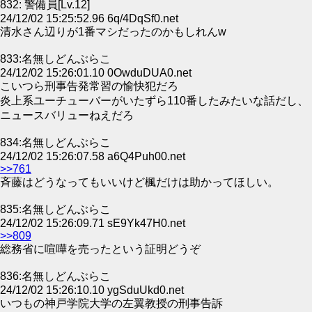
832: 警備員[Lv.12]
24/12/02 15:25:52.96 6q/4DqSf0.net
清水さん辺りが1番マシだったのかもしれんw
833:名無しどんぶらこ
24/12/02 15:26:01.10 0OwduDUA0.net
こいつら刑事告発常習の愉快犯だろ
炎上系ユーチューバーがいたずら110番したみたいな話だし、
ニュースバリューねえだろ
834:名無しどんぶらこ
24/12/02 15:26:07.58 a6Q4Puh00.net
>>761
斉藤はどうなってもいいけど楓だけは助かってほしい。
835:名無しどんぶらこ
24/12/02 15:26:09.71 sE9Yk47H0.net
>>809
総務省に喧嘩を売ったという証明どうぞ
836:名無しどんぶらこ
24/12/02 15:26:10.10 ygSduUkd0.net
いつもの神戸学院大学の左翼教授の刑事告訴