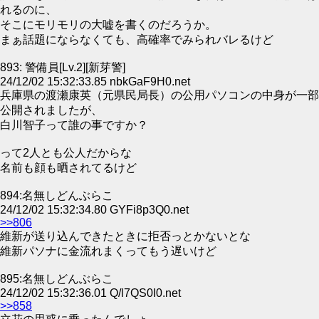
れるのに、
そこにモリモリの大嘘を書くのだろうか。
まぁ話題にならなくても、高確率でみられバレるけど
893: 警備員[Lv.2][新芽警]
24/12/02 15:32:33.85 nbkGaF9H0.net
兵庫県の渡瀬康英（元県民局長）の公用パソコンの中身が一部
公開されましたが、
白川智子って誰の事ですか？
って2人とも公人だからな
名前も顔も晒されてるけど
894:名無しどんぶらこ
24/12/02 15:32:34.80 GYFi8p3Q0.net
>>806
維新が送り込んできたときに拒否っとかないとな
維新パソナに金流れまくってもう遅いけど
895:名無しどんぶらこ
24/12/02 15:32:36.01 Q/l7QS0I0.net
>>858