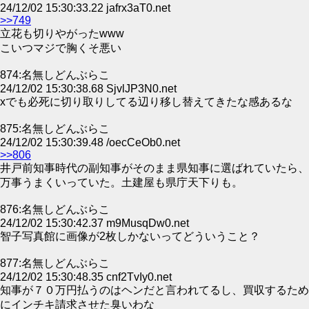
24/12/02 15:30:33.22 jafrx3aT0.net
>>749
立花も切りやがったwww
こいつマジで胸くそ悪い
874:名無しどんぶらこ
24/12/02 15:30:38.68 SjvlJP3N0.net
xでも必死に切り取りしてる辺り移し替えてきたな感あるな
875:名無しどんぶらこ
24/12/02 15:30:39.48 /oecCeOb0.net
>>806
井戸前知事時代の副知事がそのまま県知事に選ばれていたら、
万事うまくいっていた。土建屋も県庁天下りも。
876:名無しどんぶらこ
24/12/02 15:30:42.37 m9MusqDw0.net
智子写真館に画像が2枚しかないってどういうこと？
877:名無しどんぶらこ
24/12/02 15:30:48.35 cnf2TvIy0.net
知事が７０万円払うのはヘンだと言われてるし、買収するため
にインチキ請求させた臭いわな