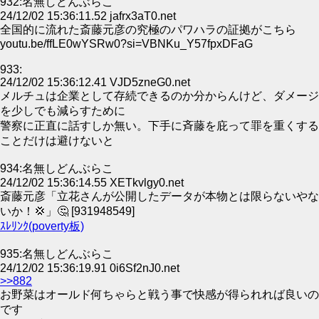
932:名無しどんぶらこ
24/12/02 15:36:11.52 jafrx3aT0.net
全国的に流れた斎藤元彦の究極のパワハラの証拠がこちら
youtu.be/ffLE0wYSRw0?si=VBNKu_Y57fpxDFaG
933:
24/12/02 15:36:12.41 VJD5zneG0.net
メルチュは企業として存続できるのか分からんけど、ダメージ
を少しでも減らすために
警察に正直に話すしか無い。下手に斉藤を庇って罪を重くする
ことだけは避けないと
934:名無しどんぶらこ
24/12/02 15:36:14.55 XETkvlgy0.net
斎藤元彦「立花さんが公開したデータが本物とは限らないやな
いか！💢」🤔 [931948549]
ｽﾚﾘﾝｸ(poverty板)
935:名無しどんぶらこ
24/12/02 15:36:19.91 0i6Sf2nJ0.net
>>882
お野菜はオールド何ちゃらと戦う事で快感が得られれば良いの
です