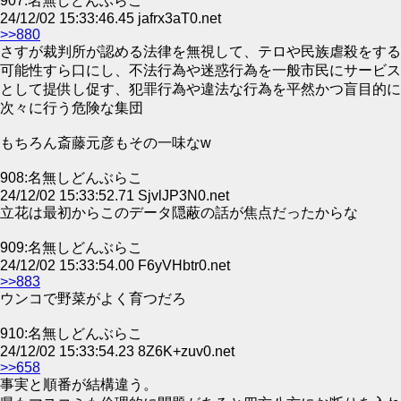
907:名無しどんぶらこ
24/12/02 15:33:46.45 jafrx3aT0.net
>>880
さすが裁判所が認める法律を無視して、テロや民族虐殺をする
可能性すら口にし、不法行為や迷惑行為を一般市民にサービス
として提供し促す、犯罪行為や違法な行為を平然かつ盲目的に
次々に行う危険な集団
もちろん斎藤元彦もその一味なw
908:名無しどんぶらこ
24/12/02 15:33:52.71 SjvlJP3N0.net
立花は最初からこのデータ隠蔽の話が焦点だったからな
909:名無しどんぶらこ
24/12/02 15:33:54.00 F6yVHbtr0.net
>>883
ウンコで野菜がよく育つだろ
910:名無しどんぶらこ
24/12/02 15:33:54.23 8Z6K+zuv0.net
>>658
事実と順番が結構違う。