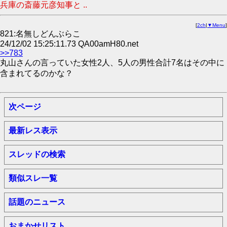
兵庫の斎藤元彦知事と ..
[
2ch
|
▼Menu
]
821:名無しどんぶらこ
24/12/02 15:25:11.73 QA00amH80.net
>>783
丸山さんの言っていた女性2人、5人の男性合計7名はその中に
含まれてるのかな？
次ページ
最新レス表示
スレッドの検索
類似スレ一覧
話題のニュース
おまかせリスト