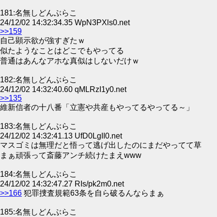
181:名無しどんぶらこ
24/12/02 14:32:34.35 WpN3PXls0.net
>>159
自己顕示欲が強すぎたｗ
似たようなことはどこでもやってる
普通はあんなアホな真似はしないだけｗ
182:名無しどんぶらこ
24/12/02 14:32:40.60 qMLRzI1y0.net
>>135
維新信者の十八番「立憲や共産もやってるやってる～」
183:名無しどんぶらこ
24/12/02 14:32:41.13 UfD0LgII0.net
マスゴミは無理だと悟って逃げ出したのにまだやってて草
まぁ頑張って斎藤アンチ続けたまえwww
184:名無しどんぶらこ
24/12/02 14:32:47.27 RIs/pk2m0.net
>>166
犯罪捜査規範63条を自ら破るんならまぁ
185:名無しどんぶらこ