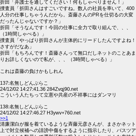
折田「弁護士を通してください！何もしゃべりません！」
捜査員「折田さんはすごいですね。数人の社員を率いて、400
人分の仕事しちゃうんだから。斎藤さんのPRを仕切るの大変
だったんじゃないですか？」
折田「そうなんです！今回の仕事に全力で取り組んで、、、
（1時間しゃべる）」
捜査員「やっぱり折田さんが主体的にリードしたんですよね！
さすがだなあ」
折田「もちろんです！斎藤さんって無口だしネットのことあま
りお詳しくないので私が、、、（3時間しゃべる）」
これは斎藤の負けかもしれん
137:名無しどんぶらこ
24/12/02 14:27:41.36 284Zvqj90.net
こういう人たちって立憲や共産の不祥事にはダンマリ
138:名無しどんぶらこ
24/12/02 14:27:46.27 H3ywv+760.net
>>1
清廉潔白が服を着ているような斉藤元彦さんが、まさかネット
上で対立候補への誹謗中傷をするように指示したり、バスツア