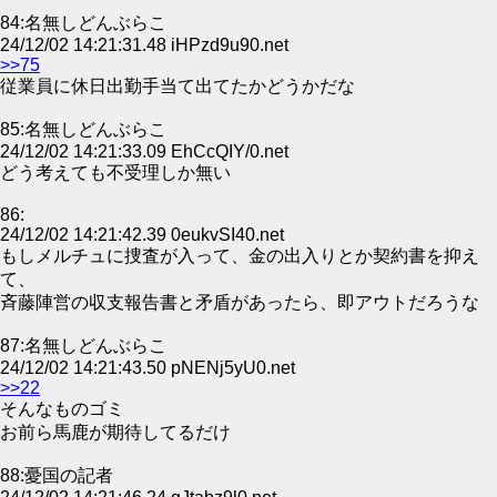
84:名無しどんぶらこ
24/12/02 14:21:31.48 iHPzd9u90.net
>>75
従業員に休日出勤手当て出てたかどうかだな
85:名無しどんぶらこ
24/12/02 14:21:33.09 EhCcQIY/0.net
どう考えても不受理しか無い
86:
24/12/02 14:21:42.39 0eukvSI40.net
もしメルチュに捜査が入って、金の出入りとか契約書を抑え
て、
斉藤陣営の収支報告書と矛盾があったら、即アウトだろうな
87:名無しどんぶらこ
24/12/02 14:21:43.50 pNENj5yU0.net
>>22
そんなものゴミ
お前ら馬鹿が期待してるだけ
88:憂国の記者