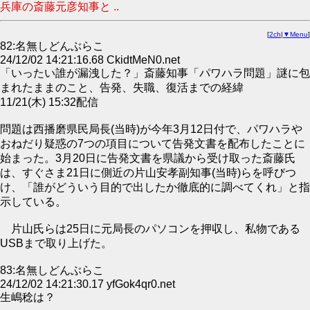
兵庫の斎藤元彦知事と ..
[
2ch
|
▼Menu
]
82:名無しどんぶらこ
24/12/02 14:21:16.68 CkidtMeN0.net
「いったい誰が漏洩した？」斎藤知事「パワハラ問題」謎に包
まれたままのこと、告発、失職、復活までの経緯
11/21(木) 15:32配信
問題は西播磨県民局長(当時)が今年3月12日付で、パワハラや
おねだり疑惑の7つの項目について告発文書を配布したことに
始まった。3月20日に告発文書を県議から受け取った斎藤氏
は、すぐさま21日に側近の片山安孝副知事(当時)らを呼びつ
け、「誰がどういう目的で出したか徹底的に調べてくれ」と指
示している。
片山氏らは25日に元局長のパソコンを押収し、私物である
USBまで取り上げた。
83:名無しどんぶらこ
24/12/02 14:21:30.17 yfGok4qr0.net
生嶋稔は？