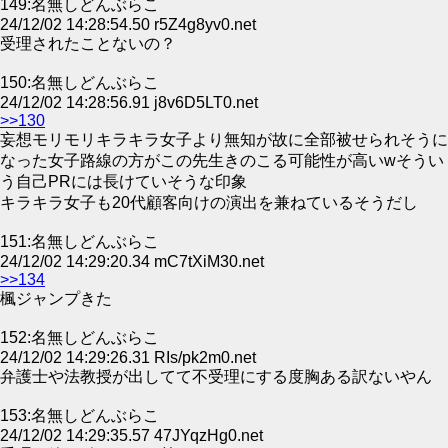
149:名無しどんぶらこ
24/12/02 14:28:54.50 r5Z4g8yv0.net
受理されたことないの？
150:名無しどんぶらこ
24/12/02 14:28:56.91 j8v6D5LT0.net
>>130
妄想モリモリキラキラ女子より無知が故に全部被せられそうに
なった女子路線の方がこの先生きのこる可能性が高いwそうい
う自己PRには長けていそうな印象
キラキラ女子も20代顧客向けの演出を兼ねているそうだし
151:名無しどんぶらこ
24/12/02 14:29:20.34 mC7tXiM30.net
>>134
楓ジャンプきた
152:名無しどんぶらこ
24/12/02 14:29:26.31 RIs/pk2m0.net
弁護士や法教授が出してて不受理にする度胸ある訳ないやん
153:名無しどんぶらこ
24/12/02 14:29:35.57 47JYqzHg0.net