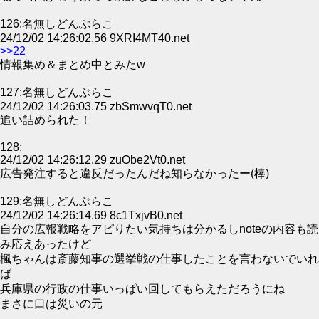
126:名無しどんぶらこ
24/12/02 14:26:02.56 9XRI4MT40.net
>>22
情報集め＆まとめ中とみたw
127:名無しどんぶらこ
24/12/02 14:26:03.75 zbSmwvqT0.net
追い詰められた！
128:
24/12/02 14:26:12.29 zuObe2Vt0.net
広告発注すると違反だったんだね知らなかったー(棒)
129:名無しどんぶらこ
24/12/02 14:26:14.69 8c1TxjvB0.net
自分の広報戦略をアピりたい気持ちは分かるしnoteの内容も読
み応えあったけど
楓ちゃんは斎藤知事の選挙戦の仕事したことを言わないでいれ
ば
兵庫県の行政の仕事いっぱい回してもらえただろうにね
まさに口は災いの元