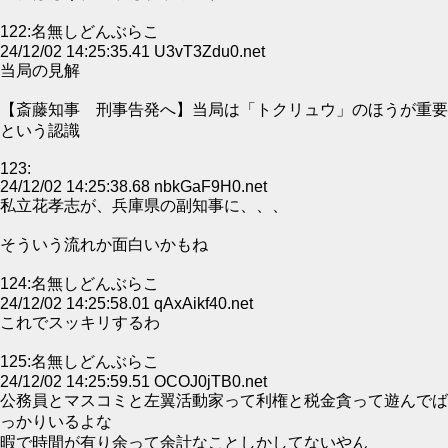
122:名無しどんぶらこ
24/12/02 14:25:35.41 U3vT3Zdu0.net
当局の見解
【斎藤知事 刑事告発へ】当局は「トクリュウ」のほうが重要
という認識
123:
24/12/02 14:25:38.68 nbkGaF9H0.net
私立花孝志が、兵庫県の副知事に、、、
そういう流れか面白いかもね
124:名無しどんぶらこ
24/12/02 14:25:58.01 qAxAikf40.net
これでスッキリするわ
125:名無しどんぶらこ
24/12/02 14:25:59.51 OCOJ0jTB0.net
公務員とマスコミと左翼活動家って利権と税金貪って遊んでば
っかりいるよな
暇で時間が有り余って余計なことしかしてないやん