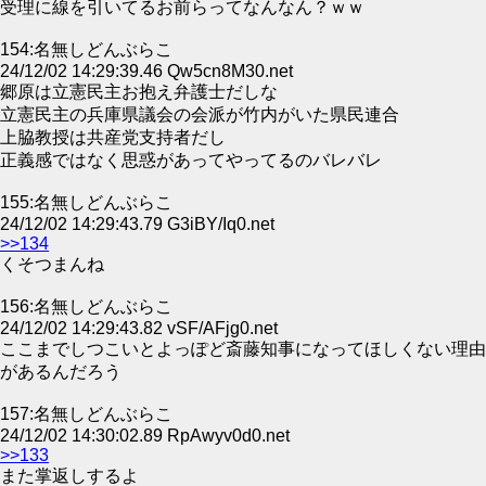
受理に線を引いてるお前らってなんなん？ｗｗ
154:名無しどんぶらこ
24/12/02 14:29:39.46 Qw5cn8M30.net
郷原は立憲民主お抱え弁護士だしな
立憲民主の兵庫県議会の会派が竹内がいた県民連合
上脇教授は共産党支持者だし
正義感ではなく思惑があってやってるのバレバレ
155:名無しどんぶらこ
24/12/02 14:29:43.79 G3iBY/Iq0.net
>>134
くそつまんね
156:名無しどんぶらこ
24/12/02 14:29:43.82 vSF/AFjg0.net
ここまでしつこいとよっぽど斎藤知事になってほしくない理由
があるんだろう
157:名無しどんぶらこ
24/12/02 14:30:02.89 RpAwyv0d0.net
>>133
また掌返しするよ