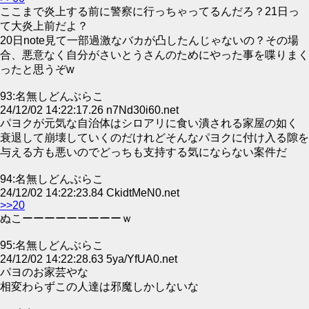
ここまで炎上する前に警察に行っちゃってるんだろ？21日っ
て大炎上前だよ？
20日note見て一部過激なバカが凸したんじゃないの？その場
合、悪意なく自分がさいとうさんのためにやった事を喋りまく
ったと思うぞw
93:名無しどんぶらこ
24/12/02 14:22:17.26 n7Nd30i60.net
パヨクが元気な自治体はシロアリに食い潰される家屋の如く
衰退して崩壊していくのだけれどそんなパヨクに付け入る隙を
与える方も悪いのでどっちも支持する気にならない案件だ
94:名無しどんぶらこ
24/12/02 14:22:23.84 CkidtMeN0.net
>>20
ぬこーーーーーーーーーｗ
95:名無しどんぶらこ
24/12/02 14:22:28.63 5ya/YfUA0.net
パヨのお家芸やな
相変わらずこの人達は邪魔しかしないな