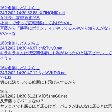
162:名無しどんぶらこ
24/12/02 14:30:32.88 rXZIHQNl0.net
女社長可哀想過ぎだろ
社員まで使って広報活動してあげたのに
斉藤から「勝手にボランティアやってる人やから知らんがな」
やからな
163:名無しどんぶらこ
24/12/02 14:30:46.97 cnf2TvIy0.net
キラキラさんは捜査関係者にも私がやったのと猛アピールして
そうｗ
164:名無しどんぶらこ
24/12/02 14:30:47.12 NycVVKDi0.net
>>133
切るに決まってる維新にも飛び火するから
165:
24/12/02 14:30:51.21 VJD5zneG0.net
反斉藤ってパヨクなの？
ヤフコメでも腐るほど居るけど、パヨクがあんなに居るとは思
えんわ。