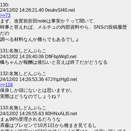
130:
24/12/02 14:26:21.40 0eukvSI40.net
>>73
まず、改変前折田noteは事実か？って聞いて、
時事と答えれば、メルチュの内部資料やら、SNSの投稿履歴
だの
調べる材料なんか幾らでもあるでしょ
131:名無しどんぶらこ
24/12/02 14:26:40.06 DftFbpWq0.net
楓ちゃんが報酬は後払いと言えば終了だがどうなる
132:名無しどんぶらこ
24/12/02 14:26:53.36 47JYqzHg0.net
>>116
保身しか頭にないとは思いますが。
実際はどうなのでしょうね？
133:名無しどんぶらこ
24/12/02 14:26:55.63 80HNxALI0.net
まぁ99%受理されるだろうな
斉藤はプレゼンで10月1日から種まき見てるし