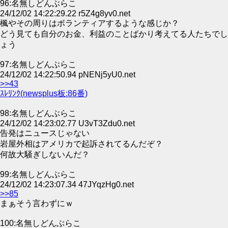
96:名無しどんぶらこ
24/12/02 14:22:29.22 r5Z4g8yv0.net
楓やその周りはボランティアするような感じか？
どう見ても自分のお金、利益のことばかり考えてる人たちでし
ょう
97:名無しどんぶらこ
24/12/02 14:22:50.94 pNENj5yU0.net
>>43
ｽﾚﾘﾝｸ(newsplus板:86番)
98:名無しどんぶらこ
24/12/02 14:23:02.77 U3vT3Zdu0.net
告発はニュースじゃない
岩屋外相はアメリカで起訴されてるんだぞ？
何故大騒ぎしないんだ？
99:名無しどんぶらこ
24/12/02 14:23:07.34 47JYqzHg0.net
>>85
まぁそう言わずにｗ
100:名無しどんぶらこ