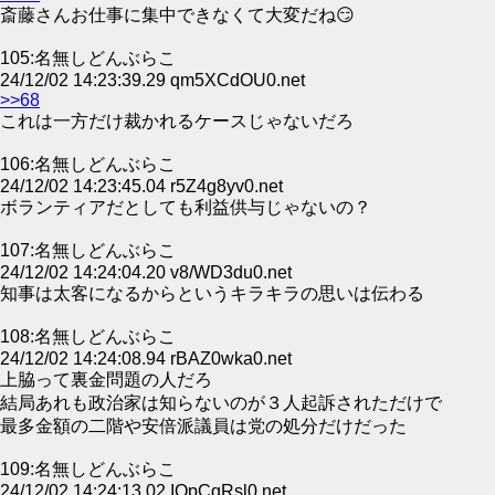
斎藤さんお仕事に集中できなくて大変だね😏
105:名無しどんぶらこ
24/12/02 14:23:39.29 qm5XCdOU0.net
>>68
これは一方だけ裁かれるケースじゃないだろ
106:名無しどんぶらこ
24/12/02 14:23:45.04 r5Z4g8yv0.net
ボランティアだとしても利益供与じゃないの？
107:名無しどんぶらこ
24/12/02 14:24:04.20 v8/WD3du0.net
知事は太客になるからというキラキラの思いは伝わる
108:名無しどんぶらこ
24/12/02 14:24:08.94 rBAZ0wka0.net
上脇って裏金問題の人だろ
結局あれも政治家は知らないのが３人起訴されただけで
最多金額の二階や安倍派議員は党の処分だけだった
109:名無しどんぶらこ
24/12/02 14:24:13.02 IOpCqRsl0.net