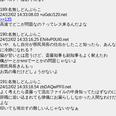
189:名無しどんぶらこ
24/12/02 14:33:08.03 +uGdc/120.net
>>135
高速でどこが問題なの？ってレス来るんだよな
190:名無しどんぶらこ
24/12/02 14:33:16.25 EN4vP0Ul0.net
いや、もし自分が県民局長の仕出かしたこと知ったら、あんな
に冷静になれる？
脇が甘いとは思うけど、斎藤知事も副知事もよく耐えたわ
楓がーとかsnsでーとかの問題じゃないよ
県民局長きんもっ
お気の毒だけどしょうがないよ
191:名無しどんぶらこ
24/12/02 14:33:18.54 zbDAQwPF0.net
よく考えたら斎藤って流出ファイルの中身知ってたはずなのに
辞職に追い込まれても律儀にお漏らししなかった人間なわけだ
よな
叩いても埃出すの難しいんじゃないかなぁ