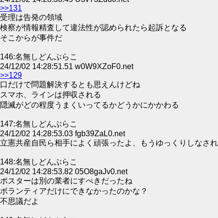
>>131
受理は告発の領域
検察が情報精査して違法性が認められたら起訴となる
そこからが事件だ
146:名無しどんぶらこ
24/12/02 14:28:51.51 w0W9XZoF0.net
>>129
口だけで問題解決するとも思えんけどね
スマホ、ラインは押収される
隠滅がどの程度うまくいってるかどうかにかかわる
147:名無しどんぶらこ
24/12/02 14:28:53.03 fgb39ZaL0.net
立憲共産自民ら相手によく頑張ったよ、もうゆっくりしなされ
148:名無しどんぶらこ
24/12/02 14:28:53.82 05O8gaJv0.net
ポスターは別の業者にすべきだったね
ボランティアだけにできなかったのかな？
不思議だよ