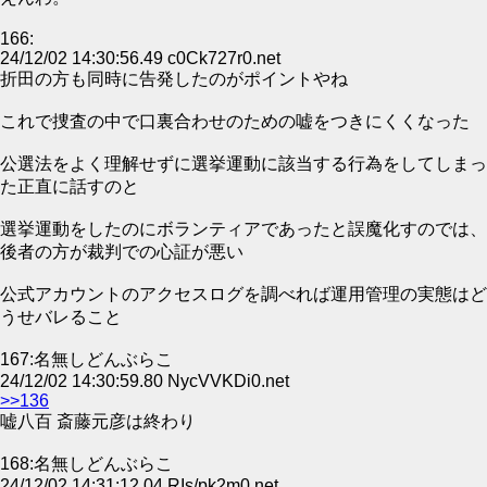
166:
24/12/02 14:30:56.49 c0Ck727r0.net
折田の方も同時に告発したのがポイントやね
これで捜査の中で口裏合わせのための嘘をつきにくくなった
公選法をよく理解せずに選挙運動に該当する行為をしてしまっ
た正直に話すのと
選挙運動をしたのにボランティアであったと誤魔化すのでは、
後者の方が裁判での心証が悪い
公式アカウントのアクセスログを調べれば運用管理の実態はど
うせバレること
167:名無しどんぶらこ
24/12/02 14:30:59.80 NycVVKDi0.net
>>136
嘘八百 斎藤元彦は終わり
168:名無しどんぶらこ
24/12/02 14:31:12.04 RIs/pk2m0.net