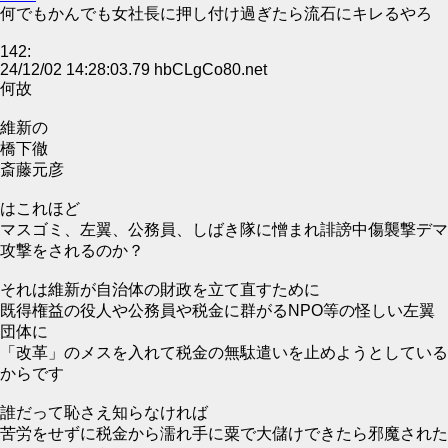
何でもかんでも女社長に押し付け過ぎたら流石にキレるやろ
142:
24/12/02 14:28:03.79 hbCLgCo80.net
何故
維新の
橋下徹
斎藤元彦
はこれほど
マスゴミ、左翼、公務員、しばき隊に憎まれ誹謗中傷襲撃デマ
攻撃をされるのか？
それは維新が自治体の財政を立て直すために
既得権益の役人や公務員や税金に群がるNPO等の怪しい左翼
団体に
「改革」のメスを入れて税金の無駄遣いを止めようとしている
からです
誰だって恥さえ知らなければ
苦労をせずに税金から濡れ手に粟で大儲けできたら邪魔された