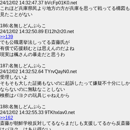
24/12/02 14:32:47.37 bVcFp01K0.net
これほど兵庫県民より地方の方が兵庫を思って戦ってる構図も
見たことがない
186:名無しどんぶらこ
24/12/02 14:32:50.89 El12h2r20.net
>>139
でも公職選挙法しってる斎藤氏が
有償で応援頼むとは思えんのだよね
現実は楓さんの暴走だと思うわ
187:名無しどんぶらこ
24/12/02 14:32:52.64 TYrvQayN0.net
受理しないよ
そもそも大した証拠もないのに起訴したって嫌疑不十分にしか
ならないのに無駄なことしない
検察はパヨクの玩具じゃねえから
188:名無しどんぶらこ
24/12/02 14:32:55.33 9TKhxlav0.net
>>162
斎藤が朝鮮学校反対してるならまだしも支援してるから反斎藤
はパヨク、はあり得ない