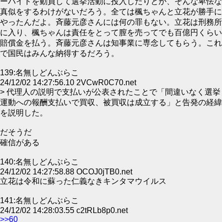
ーバイトを動員して選挙活動に投入したりとか、そんな卑怯な
真似をするわけがないだろう。全ては楓ちゃんと立花が勝手に
やったんだよ。斉藤元彦さんには何の罪もない。立花は刑務所
に入り、楓ちゃんは責任をとって膣を売ってでも百億円くらい
賠償金を払う。斉藤元彦さんは知事業に専念してもらう。これ
で国民はみんな納得するだろう。
139:名無しどんぶらこ
24/12/02 14:27:56.10 2VCwR0C70.net
> 代理人の説明で支払いが公表されたことで「間違いなく選挙
運動への報酬支払いで買収、被買収は成立する」と告発の経緯
を説明した。
だそうだ
確信がある
140:名無しどんぶらこ
24/12/02 14:27:58.88 OCOJ0jTB0.net
立花は令和に蘇った仁義なきキンタマウイルス
141:名無しどんぶらこ
24/12/02 14:28:03.55 c2tRLb8p0.net
>>60