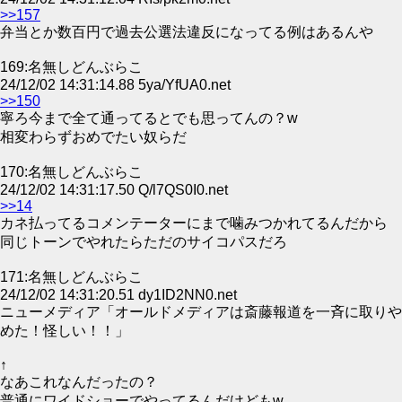
>>157
弁当とか数百円で過去公選法違反になってる例はあるんや
169:名無しどんぶらこ
24/12/02 14:31:14.88 5ya/YfUA0.net
>>150
寧ろ今まで全て通ってるとでも思ってんの？w
相変わらずおめでたい奴らだ
170:名無しどんぶらこ
24/12/02 14:31:17.50 Q/l7QS0I0.net
>>14
カネ払ってるコメンテーターにまで噛みつかれてるんだから
同じトーンでやれたらただのサイコパスだろ
171:名無しどんぶらこ
24/12/02 14:31:20.51 dy1ID2NN0.net
ニューメディア「オールドメディアは斎藤報道を一斉に取りや
めた！怪しい！！」
↑
なあこれなんだったの？
普通にワイドショーでやってるんだけどもw