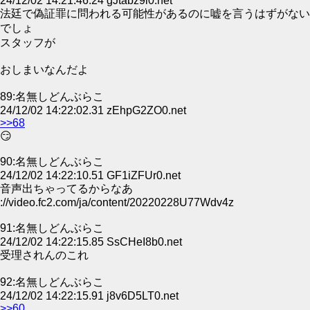
24/12/02 14:21:46.24 gJtabz9l0.net
法廷で偽証罪に問われる可能性があるのに嘘を言うはずがない
でしょ
スタッフが
おしまいなんだよ
89:名無しどんぶらこ
24/12/02 14:22:02.31 zEhpG2ZO0.net
>>68
😏
90:名無しどんぶらこ
24/12/02 14:22:10.51 GF1iZFUr0.net
音声出ちゃってるからなあ
://video.fc2.com/ja/content/20220228U77Wdv4z
91:名無しどんぶらこ
24/12/02 14:22:15.85 SsCHeI8b0.net
受理されんのこれ
92:名無しどんぶらこ
24/12/02 14:22:15.91 j8v6D5LT0.net
>>60