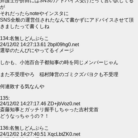
弁護士が折田にはSNSのアドバイス受けたって言い訳してる
が
それだったらnoteやインスタに
SNS全般の運営任されたなんて書かずにアドバイスさせて頂
きましたって書くしね
134:名無しどんぶらこ
24/12/02 14:27:13.61 2bpl09hg0.net
選挙のたんびにやってるイメージ
しかも、小池百合子都知事の時を同じメンバーじゃん
また不受理やろ 稲村陣営のゴミクズパヨクも不受理
何連敗する気なんや
135:
24/12/02 14:27:17.46 ZD+jbVoz0.net
斎藤知事とガッチリ握手しちゃった吉村党首
どうなっちゃうの？！
136:名無しどんぶらこ
24/12/02 14:27:40.51 XqcLbtZK0.net