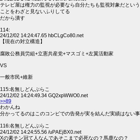
テレビ屋は権力の監視が必要なら自分たちも監視対象だという
ことをわざと見ないふりしてる
だから潰す
114:
24/12/02 14:24:47.65 hbCLgCo80.net
【現在の対立構造】
腐敗公務員労組+立憲共産党+マスゴミ+左翼活動家
VS
一般市民+維新
115:名無しどんぶらこ
24/12/02 14:24:49.34 GQ2xpWWO0.net
>>89
わかんね
分かってるのはこのコンビでの告発が実を結んだ実績はない事
116:名無しどんぶらこ
24/12/02 14:24:55.56 /uPAEjBX0.net
Xの素チン冠て人なんであそこまで必死なの？馬鹿なの？