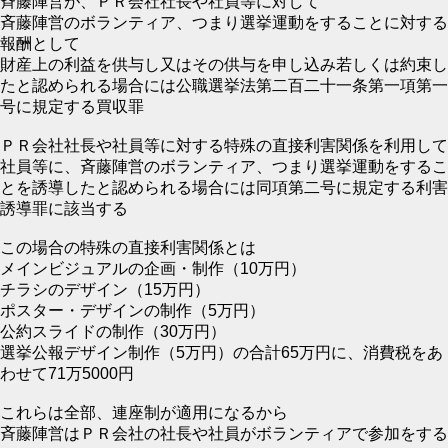
斉藤陣営が、ＰＲ会社社長や社員等に対して
斉藤陣営のボランティア、つまり選挙運動をすることに対する
報酬として
財産上の利益を供与し又はその供与を申し込み若しくは約束し
たと認められる場合には公職選挙法第二百二十一条第一項第一
号に規定する買収罪
ＰＲ会社社長や社員等に対する特殊の直接利害関係を利用して
社員等に、斉藤陣営のボランティア、つまり選挙運動をするこ
とを誘導したと認められる場合には同項第二号に規定する利害
誘導罪に該当する
この場合の特殊の直接利害関係とは
メインビジュアルの企画・制作（10万円）
チラシのデザイン（15万円）
ポスター・デザインの制作（5万円）
公約スライドの制作（30万円）
選挙公報デザイン制作（5万円）の合計65万円に、消費税をあ
わせて71万5000円
これらは全部、連座制が適用になるから
斉藤陣営はＰＲ会社の社長や社員がボランティアで参加をする