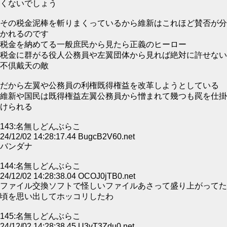
くないでしょう
その税金泥棒を斬りまくっているから維新はこれほど賛否が分
かれるのです
税金を納めてる一般庶民から見たら正義のヒーロー
税金に群がる役人公務員や左翼団体から見れば絶対に許せない
不倶戴天の敵
だから左翼や公務員の利権既得権益を改革しようとしている
維新や国民は既得権益左翼公務員から憎まれて幾つも罠を仕掛
けられる
143:名無しどんぶらこ
24/12/02 14:28:17.44 BugcB2V60.net
バンダナ
144:名無しどんぶらこ
24/12/02 14:28:38.04 OCOJ0jTB0.net
ファイル交換ソフトで怪しいファイルあさって盛り上がってた
頃を思い出してホッコリしたわ
145:名無しどんぶらこ
24/12/02 14:28:38.45 U3vT3Zdu0.net