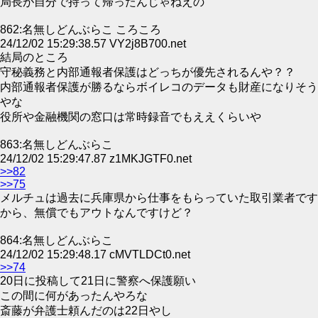
局長が自分で持って帰ったんじゃねえの
862:名無しどんぶらこ ころころ
24/12/02 15:29:38.57 VY2j8B700.net
結局のところ
守秘義務と内部通報者保護はどっちが優先されるんや？？
内部通報者保護が勝るならボイレコのデータも財産になりそう
やな
役所や金融機関の窓口は常時録音でもええくらいや
863:名無しどんぶらこ
24/12/02 15:29:47.87 z1MKJGTF0.net
>>82
>>75
メルチュは過去に兵庫県から仕事をもらっていた取引業者です
から、無償でもアウトなんですけど？
864:名無しどんぶらこ
24/12/02 15:29:48.17 cMVTLDCt0.net
>>74
20日に投稿して21日に警察へ保護願い
この間に何があったんやろな
斎藤が弁護士頼んだのは22日やし