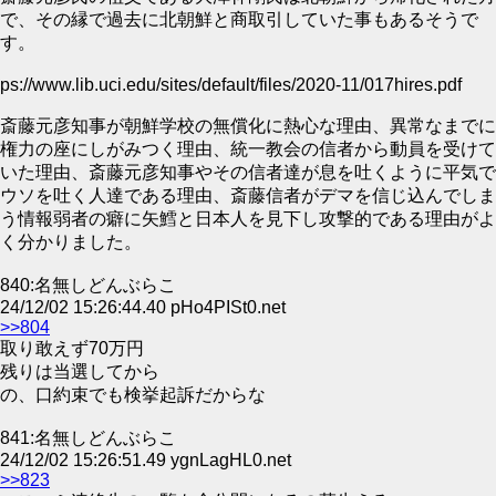
で、その縁で過去に北朝鮮と商取引していた事もあるそうで
す。
ps://www.lib.uci.edu/sites/default/files/2020-11/017hires.pdf
斎藤元彦知事が朝鮮学校の無償化に熱心な理由、異常なまでに
権力の座にしがみつく理由、統一教会の信者から動員を受けて
いた理由、斎藤元彦知事やその信者達が息を吐くように平気で
ウソを吐く人達である理由、斎藤信者がデマを信じ込んでしま
う情報弱者の癖に矢鱈と日本人を見下し攻撃的である理由がよ
く分かりました。
840:名無しどんぶらこ
24/12/02 15:26:44.40 pHo4PISt0.net
>>804
取り敢えず70万円
残りは当選してから
の、口約束でも検挙起訴だからな
841:名無しどんぶらこ
24/12/02 15:26:51.49 ygnLagHL0.net
>>823