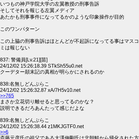
いつもの神戸学院大学の左翼教授の刑事告訴
そしてそれを報じる左翼メディア
あたかも刑事事件になってるかのような印象操作が目的
このワンパターン
この上脇の刑事告訴はほとんどが不起訴になってる事はマスコ
ミは報じない
837: 警備員[Lv.21][苗]
24/12/02 15:26:18.39 STkSh55u0.net
クーデター顛末記の真相が明らかにされるのか
838:名無しどんぶらこ
24/12/02 15:26:32.87 xA/7H5v10.net
>>765
まさか立花切り離せると思ってるのかな？
説明できるだろあんたって感じだよな
839:名無しどんぶらこ
24/12/02 15:26:38.44 z1MKJGTF0.net
>>6
斎藤元彦氏の祖父である大澤伸剛氏は北朝鮮から帰化された方