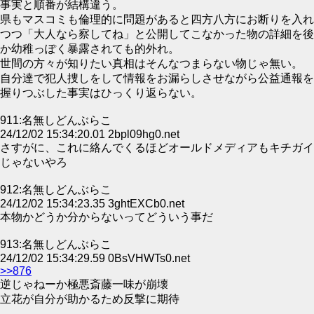
事実と順番が結構違う。
県もマスコミも倫理的に問題があると四方八方にお断りを入れ
つつ「大人なら察してね」と公開してこなかった物の詳細を後
か幼稚っぽく暴露されても的外れ。
世間の方々が知りたい真相はそんなつまらない物じゃ無い。
自分達で犯人捜しをして情報をお漏らしさせながら公益通報を
握りつぶした事実はひっくり返らない。
911:名無しどんぶらこ
24/12/02 15:34:20.01 2bpl09hg0.net
さすがに、これに絡んでくるほどオールドメディアもキチガイ
じゃないやろ
912:名無しどんぶらこ
24/12/02 15:34:23.35 3ghtEXCb0.net
本物かどうか分からないってどういう事だ
913:名無しどんぶらこ
24/12/02 15:34:29.59 0BsVHWTs0.net
>>876
逆じゃねーか極悪斎藤一味が崩壊
立花が自分が助かるため反撃に期待