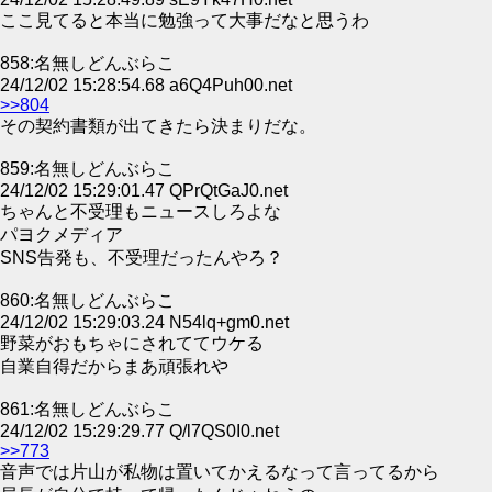
ここ見てると本当に勉強って大事だなと思うわ
858:名無しどんぶらこ
24/12/02 15:28:54.68 a6Q4Puh00.net
>>804
その契約書類が出てきたら決まりだな。
859:名無しどんぶらこ
24/12/02 15:29:01.47 QPrQtGaJ0.net
ちゃんと不受理もニュースしろよな
パヨクメディア
SNS告発も、不受理だったんやろ？
860:名無しどんぶらこ
24/12/02 15:29:03.24 N54lq+gm0.net
野菜がおもちゃにされててウケる
自業自得だからまあ頑張れや
861:名無しどんぶらこ
24/12/02 15:29:29.77 Q/l7QS0I0.net
>>773
音声では片山が私物は置いてかえるなって言ってるから