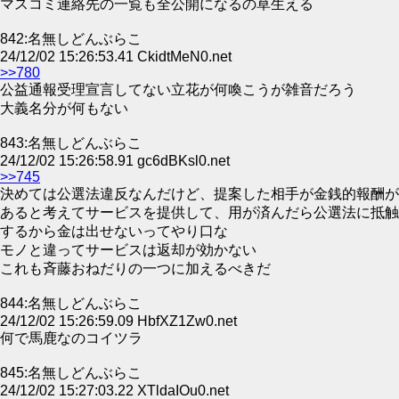
マスコミ連絡先の一覧も全公開になるの草生える
842:名無しどんぶらこ
24/12/02 15:26:53.41 CkidtMeN0.net
>>780
公益通報受理宣言してない立花が何喚こうが雑音だろう
大義名分が何もない
843:名無しどんぶらこ
24/12/02 15:26:58.91 gc6dBKsl0.net
>>745
決めては公選法違反なんだけど、提案した相手が金銭的報酬が
あると考えてサービスを提供して、用が済んだら公選法に抵触
するから金は出せないってやり口な
モノと違ってサービスは返却が効かない
これも斉藤おねだりの一つに加えるべきだ
844:名無しどんぶらこ
24/12/02 15:26:59.09 HbfXZ1Zw0.net
何で馬鹿なのコイツラ
845:名無しどんぶらこ
24/12/02 15:27:03.22 XTldaIOu0.net