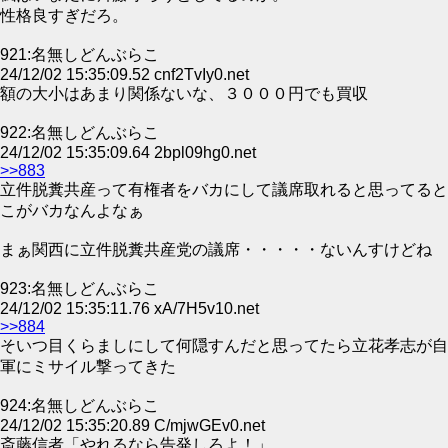
性格良すぎだろ。
921:名無しどんぶらこ
24/12/02 15:35:09.52 cnf2TvIy0.net
額の大小はあまり関係ないな、３０００円でも買収
922:名無しどんぶらこ
24/12/02 15:35:09.64 2bpl09hg0.net
>>883
立件脱糞共産って有権者をバカにして議席取れると思ってると
こがバカなんよなぁ
まぁ関西に立件脱糞共産党の議席・・・・・ないんすけどね
923:名無しどんぶらこ
24/12/02 15:35:11.76 xA/7H5v10.net
>>884
そいつ目くらましにして何隠すんだと思ってたら立花孝志が自
軍にミサイル撃ってきた
924:名無しどんぶらこ
24/12/02 15:35:20.89 C/mjwGEv0.net
斎藤信者「やれるなら告発しろよ！」