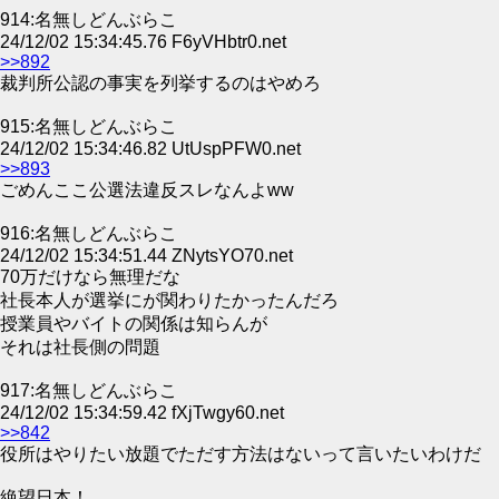
914:名無しどんぶらこ
24/12/02 15:34:45.76 F6yVHbtr0.net
>>892
裁判所公認の事実を列挙するのはやめろ
915:名無しどんぶらこ
24/12/02 15:34:46.82 UtUspPFW0.net
>>893
ごめんここ公選法違反スレなんよww
916:名無しどんぶらこ
24/12/02 15:34:51.44 ZNytsYO70.net
70万だけなら無理だな
社長本人が選挙にが関わりたかったんだろ
授業員やバイトの関係は知らんが
それは社長側の問題
917:名無しどんぶらこ
24/12/02 15:34:59.42 fXjTwgy60.net
>>842
役所はやりたい放題でただす方法はないって言いたいわけだ
絶望日本！