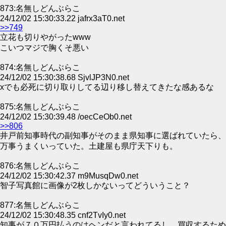
873:名無しどんぶらこ
24/12/02 15:30:33.22 jafrx3aT0.net
>>749
立花も切りやがったwww
こいつマジで胸くそ悪い
874:名無しどんぶらこ
24/12/02 15:30:38.68 SjvlJP3N0.net
xでも必死に切り取りしてる辺り移し替えてきたな感あるな
875:名無しどんぶらこ
24/12/02 15:30:39.48 /oecCeOb0.net
>>806
井戸前知事時代の副知事がそのまま県知事に選ばれていたら、
万事うまくいっていた。土建屋も県庁天下りも。
876:名無しどんぶらこ
24/12/02 15:30:42.37 m9MusqDw0.net
智子写真館に画像が2枚しかないってどういうこと？
877:名無しどんぶらこ
24/12/02 15:30:48.35 cnf2TvIy0.net
知事が７０万円払うのはヘンだと言われてるし、買収するため