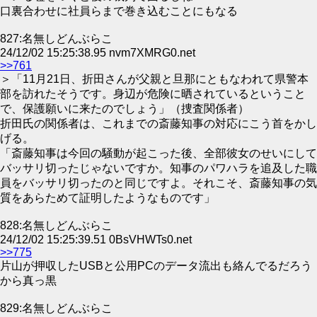
口裏合わせに社員らまで巻き込むことにもなる
827:名無しどんぶらこ
24/12/02 15:25:38.95 nvm7XMRG0.net
>>761
＞「11月21日、折田さんが父親と旦那にともなわれて県警本
部を訪れたそうです。身辺が危険に晒されているということ
で、保護願いに来たのでしょう」（捜査関係者）
折田氏の関係者は、これまでの斎藤知事の対応にこう首をかし
げる。
「斎藤知事は今回の騒動が起こった後、全部彼女のせいにして
バッサリ切ったじゃないですか。知事のパワハラを追及した職
員をバッサリ切ったのと同じですよ。それこそ、斎藤知事の気
質をあらためて証明したようなものです」
828:名無しどんぶらこ
24/12/02 15:25:39.51 0BsVHWTs0.net
>>775
片山が押収したUSBと公用PCのデータ流出も絡んでるだろう
から真っ黒
829:名無しどんぶらこ