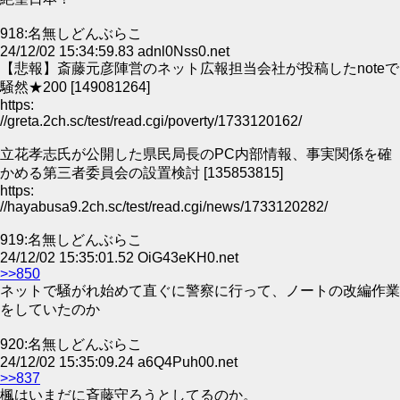
918:名無しどんぶらこ
24/12/02 15:34:59.83 adnl0Nss0.net
【悲報】斎藤元彦陣営のネット広報担当会社が投稿したnoteで
騒然★200 [149081264]
https:
//greta.2ch.sc/test/read.cgi/poverty/1733120162/
立花孝志氏が公開した県民局長のPC内部情報、事実関係を確
かめる第三者委員会の設置検討 [135853815]
https:
//hayabusa9.2ch.sc/test/read.cgi/news/1733120282/
919:名無しどんぶらこ
24/12/02 15:35:01.52 OiG43eKH0.net
>>850
ネットで騒がれ始めて直ぐに警察に行って、ノートの改編作業
をしていたのか
920:名無しどんぶらこ
24/12/02 15:35:09.24 a6Q4Puh00.net
>>837
楓はいまだに斉藤守ろうとしてるのか。