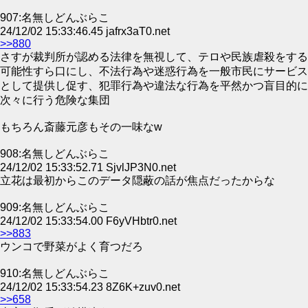
907:名無しどんぶらこ
24/12/02 15:33:46.45 jafrx3aT0.net
>>880
さすが裁判所が認める法律を無視して、テロや民族虐殺をする
可能性すら口にし、不法行為や迷惑行為を一般市民にサービス
として提供し促す、犯罪行為や違法な行為を平然かつ盲目的に
次々に行う危険な集団
もちろん斎藤元彦もその一味なw
908:名無しどんぶらこ
24/12/02 15:33:52.71 SjvlJP3N0.net
立花は最初からこのデータ隠蔽の話が焦点だったからな
909:名無しどんぶらこ
24/12/02 15:33:54.00 F6yVHbtr0.net
>>883
ウンコで野菜がよく育つだろ
910:名無しどんぶらこ
24/12/02 15:33:54.23 8Z6K+zuv0.net
>>658