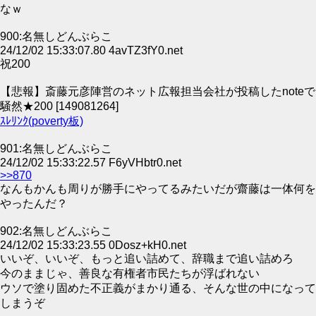
なｗ
900:名無しどんぶらこ
24/12/02 15:33:07.80 4avTZ3fY0.net
祝200
【悲報】斎藤元彦陣営のネット広報担当会社が投稿したnoteで
騒然★200 [149081264]
ｽﾚﾘﾝｸ(poverty板)
901:名無しどんぶらこ
24/12/02 15:33:22.57 F6yVHbtr0.net
>>870
なんもかんも周りが勝手にやってるみたいだが齋藤は一体何を
やったんだ？
902:名無しどんぶらこ
24/12/02 15:33:23.55 0Dosz+kH0.net
いいぞ、いいぞ、もっと追い詰めて、辞職まで追い詰めろ
今のままじゃ、善良な有権者市民たちが浮ばれない
ウソで塗り固めた不正義がまかり通る、そんな世の中になって
しまうぞ