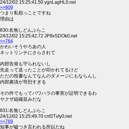
24/12/02 15:25:41.50 ygnLagHL0.net
>>809
つまり私怨っことですね
理由は
830:名無しどんぶらこ
24/12/02 15:25:42.72 JP8xSDOk0.net
>>764
かわいそうやろあの人
ネットリンチにさらされて
内部告発も守られないし
先走って送ったことが叩かれてるけど
ただの投書なんてなんのダメージにもならんし
内部粛清が苛烈すぎる
その件でもってパワハラの事実が証明できるわ
ヤクザ組織並みだな
831:名無しどんぶらこ
24/12/02 15:25:49.70 cnf2TvIy0.net
>>769
知事が嘘つき言われる所以だね