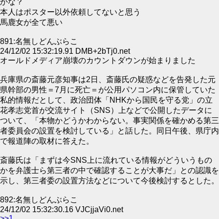
かな？
本人はポスター以外依頼してないと思う
馬鹿女が全て悪い
891:名無しどんぶらこ
24/12/02 15:32:19.91 DMB+2bTj0.net
オールドメディア崩壊のカウントダウンが始まりました
兵庫県の斎藤元彦知事は2日、斎藤氏の疑惑などを告発した元
県幹部の男性＝7月に死亡＝が公用パソコン内に保管していた
私的情報だとして、政治団体「NHKから国民を守る党」の立
花孝志党首が交流サイト（SNS）上などで公開したデータに
ついて、「本物かどうかわからない。事実関係を確かめる第三
者委員会の設置を検討している」と話した。同日午後、県庁内
で報道陣の取材に答えた。
斎藤氏は「まずは今SNS上に流れている情報がどういうもの
かを弁護士ら第三者の中で確認することが大事だ」との認識を
示し、第三者委の設置方法などについて今後検討するとした。
892:名無しどんぶらこ
24/12/02 15:32:30.16 VJCjjaVi0.net
>>1