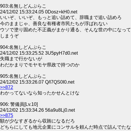
903:名無しどんぶらこ
24/12/02 15:33:24.05 0Dosz+kH0.net
いいぞ、いいぞ、もっと追い詰めて、辞職まで追い詰めろ
今のままじゃ、善良な有権者市民たちが浮ばれない
ウソで塗り固めた不正義がまかり通る、そんな世の中になって
しまうぞ
904:名無しどんぶらこ
24/12/02 15:33:25.52 3U5pyH7d0.net
失職まで行かないが
わだかまりでモヤモヤ県政で持つのか
905:名無しどんぶらこ
24/12/02 15:33:26.07 Q/l7QS0I0.net
>>872
わかってないなら知ったかせんとけな
906: 警備員[Lv.10]
24/12/02 15:33:34.26 56a9u8Lj0.net
>>875
額が少なすぎるから収賄になるだろ
どちらにしても地元企業にコンサルを頼んだ時点で詰んでたな