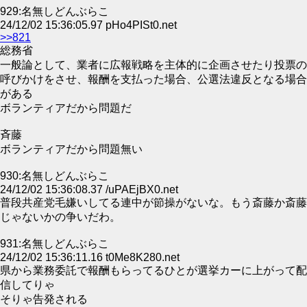
929:名無しどんぶらこ
24/12/02 15:36:05.97 pHo4PISt0.net
>>821
総務省
一般論として、業者に広報戦略を主体的に企画させたり投票の
呼びかけをさせ、報酬を支払った場合、公選法違反となる場合
がある
ボランティアだから問題だ
斉藤
ボランティアだから問題無い
930:名無しどんぶらこ
24/12/02 15:36:08.37 /uPAEjBX0.net
普段共産党毛嫌いしてる連中が節操がないな。もう斎藤か斎藤
じゃないかの争いだわ。
931:名無しどんぶらこ
24/12/02 15:36:11.16 t0Me8K280.net
県から業務委託で報酬もらってるひとが選挙カーに上がって配
信してりゃ
そりゃ告発される