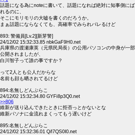
話題になる為にnoteに書いて、話題になれば絶対に知事側にば
れるのに、
そこにモリモリの大嘘を書くのだろうか。
まぁ話題にならなくても、高確率でみられバレるけど
893: 警備員[Lv.2][新芽警]
24/12/02 15:32:33.85 nbkGaF9H0.net
兵庫県の渡瀬康英（元県民局長）の公用パソコンの中身が一部
公開されましたが、
白川智子って誰の事ですか？
って2人とも公人だからな
名前も顔も晒されてるけど
894:名無しどんぶらこ
24/12/02 15:32:34.80 GYFi8p3Q0.net
>>806
維新が送り込んできたときに拒否っとかないとな
維新パソナに金流れまくってもう遅いけど
895:名無しどんぶらこ
24/12/02 15:32:36.01 Q/l7QS0I0.net