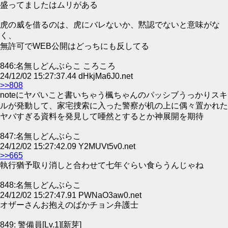
盛ってましたはムリがある
虎の威を借るのは、虎にバレないか、黙認でないと意味がな
く、
無許可でWEB公開はどっちにも反してる
846:名無しどんぶらこ ころころ
24/12/02 15:27:37.44 dHkjMa6J0.net
>>808
noteにヤバいこと書いちゃう楓ちゃんのパッシブうっかりスキ
ルが発動して、家宅捜索に入った警察が机の上に偶々置かれた
ヤバすぎる資料を発見して唖然とするとか神展開を期待
847:名無しどんぶらこ
24/12/02 15:27:42.09 Y2MUVt5v0.net
>>665
執行猶予取り消しと合わせて七年ぐらい食らうんじゃね
848:名無しどんぶらこ
24/12/02 15:27:47.91 PWNaO3aw0.net
オザーさんお抱えのばかチョン弁護士
849: 警備員[Lv.1][新芽]