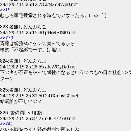
24/12/02 15:25:12.73 J/NZd9Wp0.net
>>19
むしろ家宅捜索される時点でアウトだろ。(´･ω･｀)
823:名無しどんぶらこ
24/12/02 15:25:15.30 pHo4PISt0.net
>>779
斉藤は総務省にケンカ売ってるから
検察「不起訴でーす」は無い
824:名無しどんぶらこ
24/12/02 15:25:28.55 afoWOyD/0.net
下の者が不正を被って犠牲になるといういつもの日本社会のパ
ターン
825:名無しどんぶらこ
24/12/02 15:25:31.50 2iUXmpvG0.net
結局誰が正しいの？
826: 警備員[Lv.1][警]
24/12/02 15:25:37.27 c0Ck727r0.net
>>741
バレる嘘をつくと後の裁判で困るしね