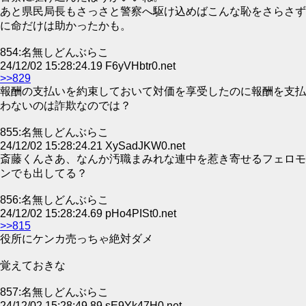
あと県民局長もさっさと警察へ駆け込めばこんな恥をさらさず
に命だけは助かったかも。
854:名無しどんぶらこ
24/12/02 15:28:24.19 F6yVHbtr0.net
>>829
報酬の支払いを約束しておいて対価を享受したのに報酬を支払
わないのは詐欺なのでは？
855:名無しどんぶらこ
24/12/02 15:28:24.21 XySadJKW0.net
斎藤くんさあ、なんか汚職まみれな連中を惹き寄せるフェロモ
ンでも出してる？
856:名無しどんぶらこ
24/12/02 15:28:24.69 pHo4PISt0.net
>>815
役所にケンカ売っちゃ絶対ダメ
覚えておきな
857:名無しどんぶらこ
24/12/02 15:28:49.89 sE9Yk47H0.net