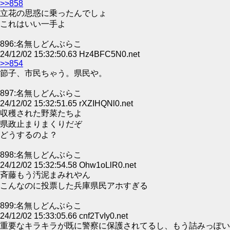
>>858
立花の思惑に乗ったんでしょ
これはいい一手よ
896:名無しどんぶらこ
24/12/02 15:32:50.63 Hz4BFC5N0.net
>>854
節子、市民ちゃう。県民や。
897:名無しどんぶらこ
24/12/02 15:32:51.65 rXZIHQNl0.net
収穫された野菜たちよ
県政止まりまくりだぞ
どうするのよ？
898:名無しどんぶらこ
24/12/02 15:32:54.58 Ohw1oLlR0.net
斉藤もう汚泥まみれやん
こんなのに投票した兵庫県民アホすぎる
899:名無しどんぶらこ
24/12/02 15:33:05.66 cnf2TvIy0.net
重要なキラキラが既に警察に保護されてるし、もう詰みっぽい