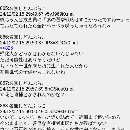
865:名無しどんぶらこ
24/12/02 15:29:49.67 v5yJ969i0.net
楓ちゃんは捜査員に「あの選挙戦略はすごかったですねー」っ
ておだてられたら全部ペラペラ喋っちゃうだろうなw
866:名無しどんぶらこ
24/12/02 15:29:50.37 JP8xSDOk0.net
>>825
帰化人かどうかはわからないんじゃない
ただ可能性はありそうだけど
ちょうど一世が来た頃に生まれた人だから
初期世代の子供かもしれないね
867:名無しどんぶらこ
24/12/02 15:29:57.69 8rrGSiou0.net
立花も逮捕とかされんのかな？
868:名無しどんぶらこ
24/12/02 15:30:00.49 0Dosz+kH0.net
いいぞ、いいぞ、もっと追い詰めて、辞職まで追い詰めろ
今のままじゃ、善良な有権者市民たちが浮ばれない
ウソと不正義がまかり通る、そんな世の中になってしまうぞ