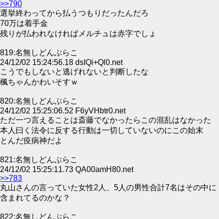
>>790
選挙終わってから払うつもりだったんだろ
70万は着手金
残りが払われなければメルチュは赤字でしょ
819:名無しどんぶらこ
24/12/02 15:24:56.18 dsIQi+Ql0.net
こうでもしないと逃げれないと判断したな
楓ちゃんかわいそすｗ
820:名無しどんぶらこ
24/12/02 15:25:06.52 F6yVHbtr0.net
ただ一つ言えることは斎藤でなかったらこの混乱はなかった
本人曰く法令に反する行動は一切していないのにこの始末
とんだ疫病神だよ
821:名無しどんぶらこ
24/12/02 15:25:11.73 QA00amH80.net
>>783
丸山さんの言っていた女性2人、5人の男性合計7名はその中に
含まれてるのかな？
822:名無しどんぶらこ