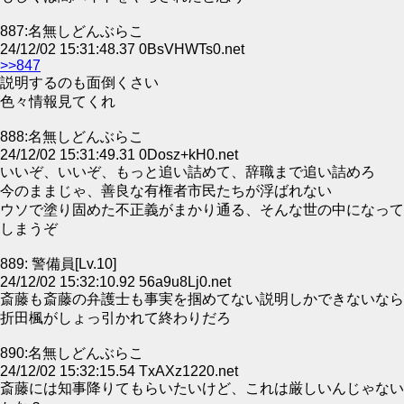
887:名無しどんぶらこ
24/12/02 15:31:48.37 0BsVHWTs0.net
>>847
説明するのも面倒くさい
色々情報見てくれ
888:名無しどんぶらこ
24/12/02 15:31:49.31 0Dosz+kH0.net
いいぞ、いいぞ、もっと追い詰めて、辞職まで追い詰めろ
今のままじゃ、善良な有権者市民たちが浮ばれない
ウソで塗り固めた不正義がまかり通る、そんな世の中になって
しまうぞ
889: 警備員[Lv.10]
24/12/02 15:32:10.92 56a9u8Lj0.net
斎藤も斎藤の弁護士も事実を掴めてない説明しかできないなら
折田楓がしょっ引かれて終わりだろ
890:名無しどんぶらこ
24/12/02 15:32:15.54 TxAXz1220.net
斎藤には知事降りてもらいたいけど、これは厳しいんじゃない