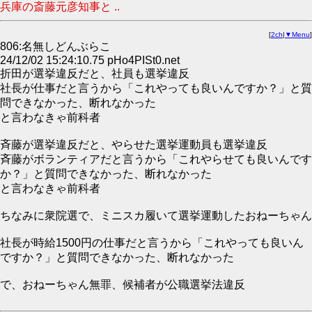
兵庫の斎藤元彦知事と ..
[
2ch
|
▼Menu
]
806:名無しどんぶらこ
24/12/02 15:24:10.75 pHo4PISt0.net
折田が選挙違反だと、社員も選挙違反
社長が仕事だと言うから「これやっても良いんですか？」と質
問できなかった、断れなかった
と言わなきゃ前科者
斉藤が選挙違反だと、やらせた選挙運動員も選挙違反
斉藤がボランティアだと言うから「これやらせても良いんです
か？」と質問できなかった、断れなかった
と言わなきゃ前科者
ちなみに衆院選で、ミニスカ履いて選挙運動したおねーちゃん
社長が時給1500円の仕事だと言うから「これやっても良いん
ですか？」と質問できなかった、断れなかった
で、おねーちゃん無罪、候補者が公職選挙法違反