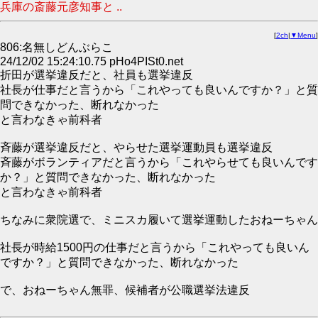
兵庫の斎藤元彦知事と ..
[
2ch
|
▼Menu
]
806:名無しどんぶらこ
24/12/02 15:24:10.75 pHo4PISt0.net
折田が選挙違反だと、社員も選挙違反
社長が仕事だと言うから「これやっても良いんですか？」と質
問できなかった、断れなかった
と言わなきゃ前科者
斉藤が選挙違反だと、やらせた選挙運動員も選挙違反
斉藤がボランティアだと言うから「これやらせても良いんです
か？」と質問できなかった、断れなかった
と言わなきゃ前科者
ちなみに衆院選で、ミニスカ履いて選挙運動したおねーちゃん
社長が時給1500円の仕事だと言うから「これやっても良いん
ですか？」と質問できなかった、断れなかった
で、おねーちゃん無罪、候補者が公職選挙法違反