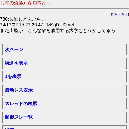
兵庫の斎藤元彦知事と ..
[
2ch
|
▼Menu
]
780:名無しどんぶらこ
24/12/02 15:22:26.47 JlzKgDiU0.net
また上脇か、こんな輩を雇用する大学もどうかしてるわ
次ページ
続きを表示
1を表示
最新レス表示
スレッドの検索
類似スレ一覧