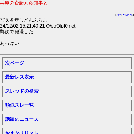
兵庫の斎藤元彦知事と ..
[
2ch
|
▼Menu
]
775:名無しどんぶらこ
24/12/02 15:21:40.21 O/eoOlpI0.net
郵便で発送した
あっはい
次ページ
最新レス表示
スレッドの検索
類似スレ一覧
話題のニュース
おまかせリスト