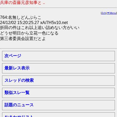
兵庫の斎藤元彦知事と ..
[
2ch
|
▼Menu
]
764:名無しどんぶらこ
24/12/02 15:20:25.27 xA/7H5v10.net
折田の件はこれ以上追い詰めない方がいい
どうせ明日から立花一色になる
第三者委員会設置だとよ
次ページ
最新レス表示
スレッドの検索
類似スレ一覧
話題のニュース