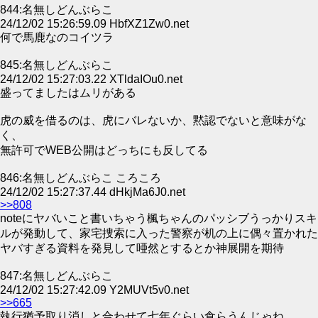
844:名無しどんぶらこ
24/12/02 15:26:59.09 HbfXZ1Zw0.net
何で馬鹿なのコイツラ
845:名無しどんぶらこ
24/12/02 15:27:03.22 XTldaIOu0.net
盛ってましたはムリがある
虎の威を借るのは、虎にバレないか、黙認でないと意味がな
く、
無許可でWEB公開はどっちにも反してる
846:名無しどんぶらこ ころころ
24/12/02 15:27:37.44 dHkjMa6J0.net
>>808
noteにヤバいこと書いちゃう楓ちゃんのパッシブうっかりスキ
ルが発動して、家宅捜索に入った警察が机の上に偶々置かれた
ヤバすぎる資料を発見して唖然とするとか神展開を期待
847:名無しどんぶらこ
24/12/02 15:27:42.09 Y2MUVt5v0.net
>>665
執行猶予取り消しと合わせて七年ぐらい食らうんじゃね