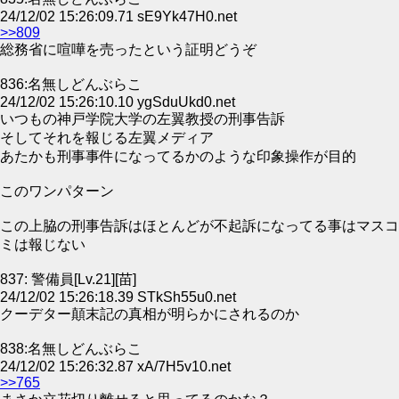
24/12/02 15:26:09.71 sE9Yk47H0.net
>>809
総務省に喧嘩を売ったという証明どうぞ
836:名無しどんぶらこ
24/12/02 15:26:10.10 ygSduUkd0.net
いつもの神戸学院大学の左翼教授の刑事告訴
そしてそれを報じる左翼メディア
あたかも刑事事件になってるかのような印象操作が目的
このワンパターン
この上脇の刑事告訴はほとんどが不起訴になってる事はマスコ
ミは報じない
837: 警備員[Lv.21][苗]
24/12/02 15:26:18.39 STkSh55u0.net
クーデター顛末記の真相が明らかにされるのか
838:名無しどんぶらこ
24/12/02 15:26:32.87 xA/7H5v10.net
>>765