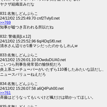
ヤクザ組織並みだな
831:名無しどんぶらこ
24/12/02 15:25:49.70 cnf2TvIy0.net
>>769
知事が嘘つき言われる所以だね
832: 警備員[Lv.12]
24/12/02 15:25:52.96 6q/4DqSf0.net
清水さん辺りが1番マシだったのかもしれんw
833:名無しどんぶらこ
24/12/02 15:26:01.10 0OwduDUA0.net
こいつら刑事告発常習の愉快犯だろ
炎上系ユーチューバーがいたずら110番したみたいな話だし、
ニュースバリューねえだろ
834:名無しどんぶらこ
24/12/02 15:26:07.58 a6Q4Puh00.net
>>761
斉藤はどうなってもいいけど楓だけは助かってほしい。
835:名無しどんぶらこ