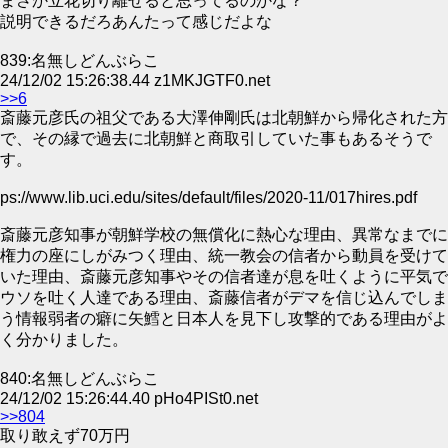
まさか立花切り離せると思ってるのかな？
説明できるだろあんたって感じだよな
839:名無しどんぶらこ
24/12/02 15:26:38.44 z1MKJGTF0.net
>>6
斎藤元彦氏の祖父である大澤伸剛氏は北朝鮮から帰化された方
で、その縁で過去に北朝鮮と商取引していた事もあるそうで
す。
ps://www.lib.uci.edu/sites/default/files/2020-11/017hires.pdf
斎藤元彦知事が朝鮮学校の無償化に熱心な理由、異常なまでに
権力の座にしがみつく理由、統一教会の信者から動員を受けて
いた理由、斎藤元彦知事やその信者達が息を吐くように平気で
ウソを吐く人達である理由、斎藤信者がデマを信じ込んでしま
う情報弱者の癖に矢鱈と日本人を見下し攻撃的である理由がよ
く分かりました。
840:名無しどんぶらこ
24/12/02 15:26:44.40 pHo4PISt0.net
>>804
取り敢えず70万円