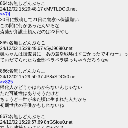
864:名無しどんぶらこ
24/12/02 15:29:48.17 cMVTLDCt0.net
>>74
20日に投稿して21日に警察へ保護願い
この間に何があったんやろな
斎藤が弁護士頼んだのは22日やし
865:名無しどんぶらこ
24/12/02 15:29:49.67 v5yJ969i0.net
楓ちゃんは捜査員に「あの選挙戦略はすごかったですねー」っ
ておだてられたら全部ペラペラ喋っちゃうだろうなw
866:名無しどんぶらこ
24/12/02 15:29:50.37 JP8xSDOk0.net
>>825
帰化人かどうかはわからないんじゃない
ただ可能性はありそうだけど
ちょうど一世が来た頃に生まれた人だから
初期世代の子供かもしれないね
867:名無しどんぶらこ
24/12/02 15:29:57.69 8rrGSiou0.net
立花も逮捕とかされんのかな？