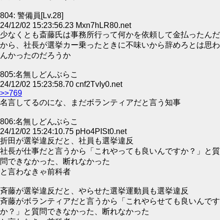
804: 警備員[Lv.28]
24/12/02 15:23:56.23 Mxn7hLR80.net
少なくとも斎藤氏は事務所行って何かを依頼して金払ったんだ
から、社長が選挙カー乗ったときに不味いから辞めろとは思わ
んかったのだろうか
805:名無しどんぶらこ
24/12/02 15:23:58.70 cnf2TvIy0.net
>>769
名言してるのにな、まだボランティアだと言う知事
806:名無しどんぶらこ
24/12/02 15:24:10.75 pHo4PISt0.net
折田が選挙違反だと、社員も選挙違反
社長が仕事だと言うから「これやっても良いんですか？」と質
問できなかった、断れなかった
と言わなきゃ前科者
斉藤が選挙違反だと、やらせた選挙運動員も選挙違反
斉藤がボランティアだと言うから「これやらせても良いんです
か？」と質問できなかった、断れなかった