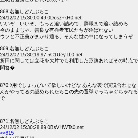
868:名無しどんぶらこ
24/12/02 15:30:00.49 0Dosz+kH0.net
いいぞ、いいぞ、もっと追い詰めて、辞職まで追い詰めろ
今のままじゃ、善良な有権者市民たちが浮ばれない
ウソと不正義がまかり通る、そんな世の中になってしまうぞ
869:名無しどんぶらこ
24/12/02 15:30:19.97 5C1UeyTL0.net
折田に関しては立花を欠片でも利用した形跡あればその時点で
問答�
870:ｳ用でしょっぴいて欲しいけどな あんな裏で演説合わせな
んかやってるの認められたらこの先の選挙ぐっちゃぐちゃなる
で
871:名無しどんぶらこ
24/12/02 15:30:28.89 0BsVHWTs0.net
>>815