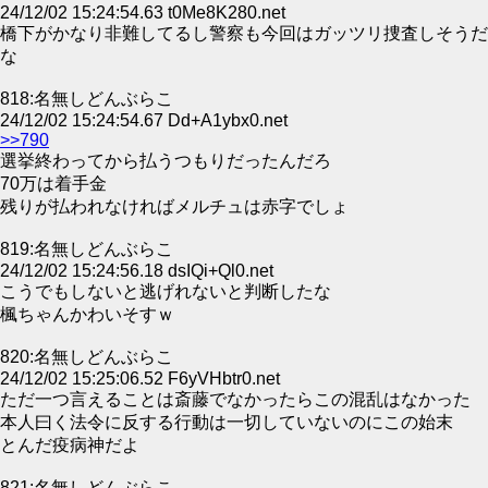
24/12/02 15:24:54.63 t0Me8K280.net
橋下がかなり非難してるし警察も今回はガッツリ捜査しそうだ
な
818:名無しどんぶらこ
24/12/02 15:24:54.67 Dd+A1ybx0.net
>>790
選挙終わってから払うつもりだったんだろ
70万は着手金
残りが払われなければメルチュは赤字でしょ
819:名無しどんぶらこ
24/12/02 15:24:56.18 dsIQi+Ql0.net
こうでもしないと逃げれないと判断したな
楓ちゃんかわいそすｗ
820:名無しどんぶらこ
24/12/02 15:25:06.52 F6yVHbtr0.net
ただ一つ言えることは斎藤でなかったらこの混乱はなかった
本人曰く法令に反する行動は一切していないのにこの始末
とんだ疫病神だよ
821:名無しどんぶらこ