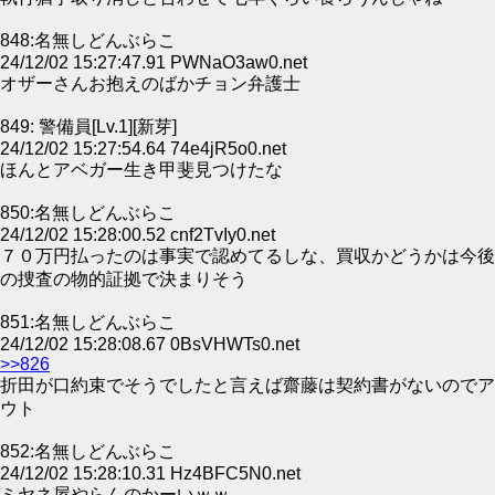
848:名無しどんぶらこ
24/12/02 15:27:47.91 PWNaO3aw0.net
オザーさんお抱えのばかチョン弁護士
849: 警備員[Lv.1][新芽]
24/12/02 15:27:54.64 74e4jR5o0.net
ほんとアベガー生き甲斐見つけたな
850:名無しどんぶらこ
24/12/02 15:28:00.52 cnf2TvIy0.net
７０万円払ったのは事実で認めてるしな、買収かどうかは今後
の捜査の物的証拠で決まりそう
851:名無しどんぶらこ
24/12/02 15:28:08.67 0BsVHWTs0.net
>>826
折田が口約束でそうでしたと言えば齋藤は契約書がないのでア
ウト
852:名無しどんぶらこ
24/12/02 15:28:10.31 Hz4BFC5N0.net
ミヤネ屋やらんのかーいｗｗ