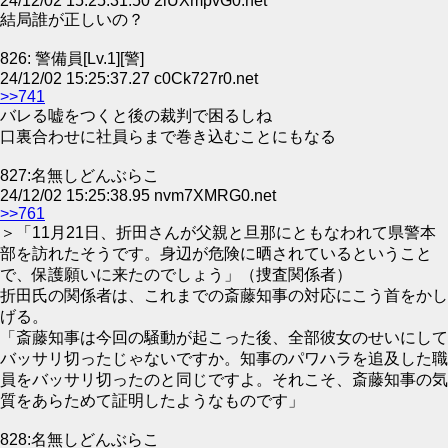
24/12/02 15:25:31.50 2iUXmpvG0.net
結局誰が正しいの？
826: 警備員[Lv.1][警]
24/12/02 15:25:37.27 c0Ck727r0.net
>>741
バレる嘘をつくと後の裁判で困るしね
口裏合わせに社員らまで巻き込むことにもなる
827:名無しどんぶらこ
24/12/02 15:25:38.95 nvm7XMRG0.net
>>761
＞「11月21日、折田さんが父親と旦那にともなわれて県警本
部を訪れたそうです。身辺が危険に晒されているということ
で、保護願いに来たのでしょう」（捜査関係者）
折田氏の関係者は、これまでの斎藤知事の対応にこう首をかし
げる。
「斎藤知事は今回の騒動が起こった後、全部彼女のせいにして
バッサリ切ったじゃないですか。知事のパワハラを追及した職
員をバッサリ切ったのと同じですよ。それこそ、斎藤知事の気
質をあらためて証明したようなものです」
828:名無しどんぶらこ