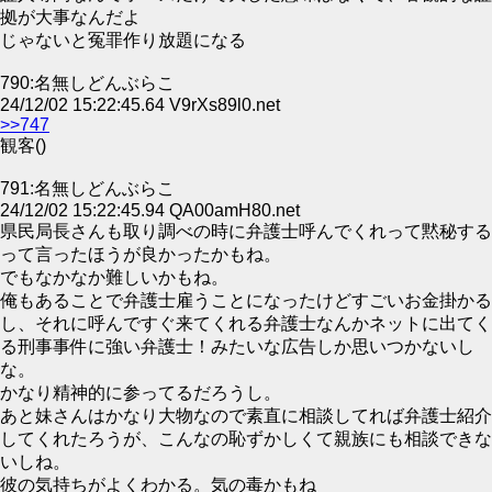
拠が大事なんだよ
じゃないと冤罪作り放題になる
790:名無しどんぶらこ
24/12/02 15:22:45.64 V9rXs89l0.net
>>747
観客()
791:名無しどんぶらこ
24/12/02 15:22:45.94 QA00amH80.net
県民局長さんも取り調べの時に弁護士呼んでくれって黙秘する
って言ったほうが良かったかもね。
でもなかなか難しいかもね。
俺もあることで弁護士雇うことになったけどすごいお金掛かる
し、それに呼んですぐ来てくれる弁護士なんかネットに出てく
る刑事事件に強い弁護士！みたいな広告しか思いつかないし
な。
かなり精神的に参ってるだろうし。
あと妹さんはかなり大物なので素直に相談してれば弁護士紹介
してくれたろうが、こんなの恥ずかしくて親族にも相談できな
いしね。
彼の気持ちがよくわかる。気の毒かもね