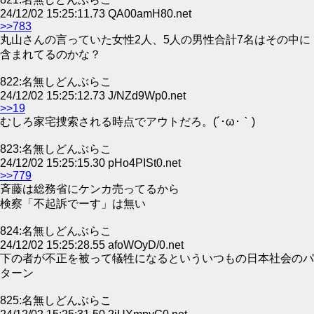
24/12/02 15:25:11.73 QA00amH80.net
>>783
丸山さんの言っていた女性2人、5人の男性合計7名はその中に
含まれてるのかな？
822:名無しどんぶらこ
24/12/02 15:25:12.73 J/NZd9Wp0.net
>>19
むしろ家宅捜索される時点でアウトだろ。(´･ω･｀)
823:名無しどんぶらこ
24/12/02 15:25:15.30 pHo4PISt0.net
>>779
斉藤は総務省にケンカ売ってるから
検察「不起訴でーす」は無い
824:名無しどんぶらこ
24/12/02 15:25:28.55 afoWOyD/0.net
下の者が不正を被って犠牲になるといういつもの日本社会のパ
ターン
825:名無しどんぶらこ