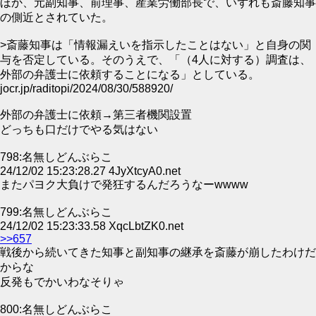
ほか、元副知事、前理事、産業労働部長で、いずれも斎藤知事
の側近とされていた。
>斎藤知事は「情報漏えいを指示したことはない」と自身の関
与を否定している。そのうえで、「（4人に対する）調査は、
外部の弁護士に依頼することになる」としている。
jocr.jp/raditopi/2024/08/30/588920/
外部の弁護士に依頼→第三者機関設置
どっちも口だけでやる気はない
798:名無しどんぶらこ
24/12/02 15:23:28.27 4JyXtcyA0.net
またパヨク大負けで発狂するんだろうなーwwww
799:名無しどんぶらこ
24/12/02 15:23:33.58 XqcLbtZK0.net
>>657
戦後から続いてきた知事と副知事の継承を斎藤が崩したわけだ
からな
反発もでかいわなそりゃ
800:名無しどんぶらこ