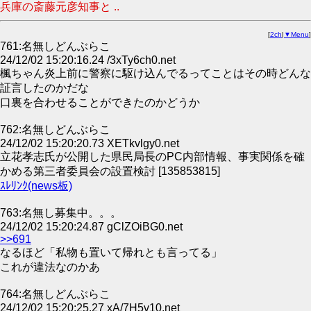
兵庫の斎藤元彦知事と ..
[
2ch
|
▼Menu
]
761:名無しどんぶらこ
24/12/02 15:20:16.24 /3xTy6ch0.net
楓ちゃん炎上前に警察に駆け込んでるってことはその時どんな
証言したのかだな
口裏を合わせることができたのかどうか
762:名無しどんぶらこ
24/12/02 15:20:20.73 XETkvlgy0.net
立花孝志氏が公開した県民局長のPC内部情報、事実関係を確
かめる第三者委員会の設置検討 [135853815]
ｽﾚﾘﾝｸ(news板)
763:名無し募集中。。。
24/12/02 15:20:24.87 gClZOiBG0.net
>>691
なるほど「私物も置いて帰れとも言ってる」
これが違法なのかあ
764:名無しどんぶらこ
24/12/02 15:20:25.27 xA/7H5v10.net