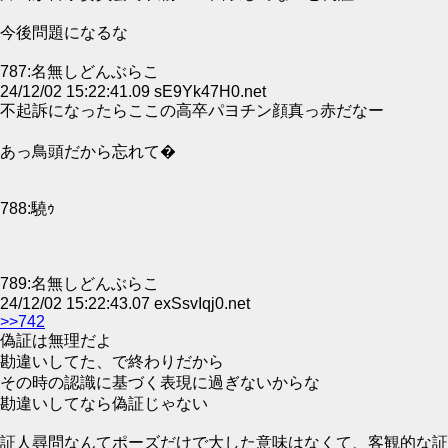
今後問題になるな
787:名無しどんぶらこ
24/12/02 15:22:41.09 sE9Yk47H0.net
不起訴になったらここの高卒パヨチン顔真っ赤だなー
あっ鳥頭だから忘れて�
788:驍ｩ
789:名無しどんぶらこ
24/12/02 15:22:43.07 exSsvIqj0.net
>>742
偽証は無理だよ
勘違いしてた、で終わりだから
その時の認識に基づく表現に過ぎないからな
勘違いしてなら偽証じゃない
証人尋問なんてポーズだけで大した意味はなくて、客観的な証