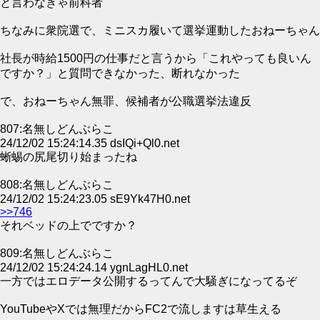
と言わなきゃ前科者
ちなみに衆院選で、ミニスカ履いて選挙運動したおねーちゃん
社長が時給1500円の仕事だと言うから「これやっても良いん
ですか？」と質問できなかった、断れなかった
で、おねーちゃん無罪、候補者が公職選挙法違反
807:名無しどんぶらこ
24/12/02 15:24:14.35 dsIQi+Ql0.net
蜥蜴の尻尾切り始まったね
808:名無しどんぶらこ
24/12/02 15:24:23.05 sE9Yk47H0.net
>>746
それベッドの上でですか？
809:名無しどんぶらこ
24/12/02 15:24:24.14 ygnLagHL0.net
一方ではエロデータ公開するってんで大騒ぎになってるぞ
YouTubeやXでは無理だからFC2で流しますは草生える