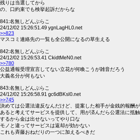
残りは当選してから
の、口約束でも検挙起訴だからな
841:名無しどんぶらこ
24/12/02 15:26:51.49 ygnLagHL0.net
>>823
マスコミ連絡先の一覧も全公開になるの草生える
842:名無しどんぶらこ
24/12/02 15:26:53.41 CkidtMeN0.net
>>780
公益通報受理宣言してない立花が何喚こうが雑音だろう
大義名分が何もない
843:名無しどんぶらこ
24/12/02 15:26:58.91 gc6dBKsl0.net
>>745
決めては公選法違反なんだけど、提案した相手が金銭的報酬が
あると考えてサービスを提供して、用が済んだら公選法に抵触
するから金は出せないってやり口な
モノと違ってサービスは返却が効かない
これも斉藤おねだりの一つに加えるべきだ