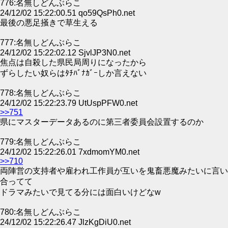
776:名無しどんぶらこ
24/12/02 15:22:00.51 qo59QsPh0.net
最後の悪足掻きで草生える
777:名無しどんぶらこ
24/12/02 15:22:02.12 SjvlJP3N0.net
焦点は自殺した県民局周りになったから
ずらしたい奴らはﾀﾁﾊﾞﾅｶﾞｰしか言えない
778:名無しどんぶらこ
24/12/02 15:22:23.79 UtUspPFW0.net
>>751
県にマスターデータあるのに第三者委員会設置するのか
779:名無しどんぶらこ
24/12/02 15:22:26.01 7xdmomYM0.net
>>710
両陣営の支持者や雇われ工作員が互いを鬼畜悪魔みたいに言い
合ってて
ドラマみたいで見てる分には面白いけどなw
780:名無しどんぶらこ
24/12/02 15:22:26.47 JlzKgDiU0.net