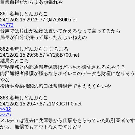
自業自得だからまあ頑張れや
861:名無しどんぶらこ
24/12/02 15:29:29.77 Q/l7QS0I0.net
>>773
音声では片山が私物は置いてかえるなって言ってるから
局長が自分で持って帰ったんじゃねえの
862:名無しどんぶらこ ころころ
24/12/02 15:29:38.57 VY2j8B700.net
結局のところ
守秘義務と内部通報者保護はどっちが優先されるんや？？
内部通報者保護が勝るならボイレコのデータも財産になりそう
やな
役所や金融機関の窓口は常時録音でもええくらいや
863:名無しどんぶらこ
24/12/02 15:29:47.87 z1MKJGTF0.net
>>82
>>75
メルチュは過去に兵庫県から仕事をもらっていた取引業者です
から、無償でもアウトなんですけど？