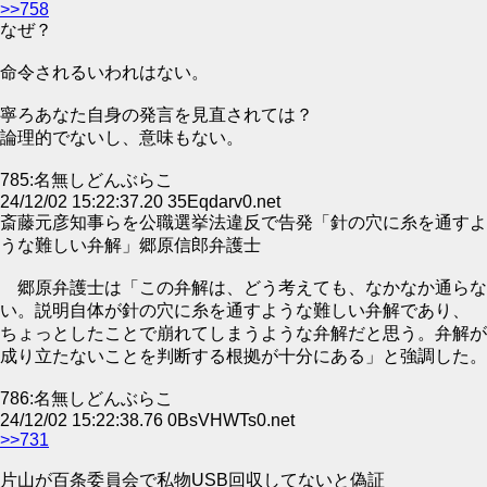
>>758
なぜ？
命令されるいわれはない。
寧ろあなた自身の発言を見直されては？
論理的でないし、意味もない。
785:名無しどんぶらこ
24/12/02 15:22:37.20 35Eqdarv0.net
斎藤元彦知事らを公職選挙法違反で告発「針の穴に糸を通すよ
うな難しい弁解」郷原信郎弁護士
郷原弁護士は「この弁解は、どう考えても、なかなか通らな
い。説明自体が針の穴に糸を通すような難しい弁解であり、
ちょっとしたことで崩れてしまうような弁解だと思う。弁解が
成り立たないことを判断する根拠が十分にある」と強調した。
786:名無しどんぶらこ
24/12/02 15:22:38.76 0BsVHWTs0.net
>>731
片山が百条委員会で私物USB回収してないと偽証