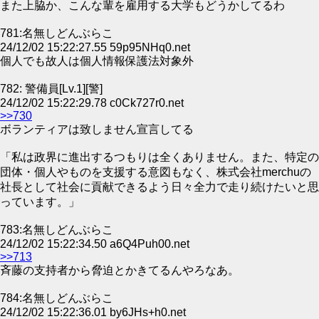
また上脇か、こんな輩を雇用する大学もどうかしてるわ
781:名無しどんぶらこ
24/12/02 15:22:27.55 59p95NHq0.net
個人でも故人は個人情報保護法対象外
782: 警備員[Lv.1][警]
24/12/02 15:22:29.78 c0Ck727r0.net
>>730
ボランティアは致しません宣言してる
「私は政界に進出するつもりは全くありません。また、特定の
団体・個人やものを支援する意図もなく、株式会社merchuの
社長として社会に貢献できるよう日々全力で走り続けたいと思
っています。」
783:名無しどんぶらこ
24/12/02 15:22:34.50 a6Q4Puh00.net
>>713
斉藤の支持者から脅迫とかきてるんやろなあ。
784:名無しどんぶらこ
24/12/02 15:22:36.01 by6JHs+h0.net