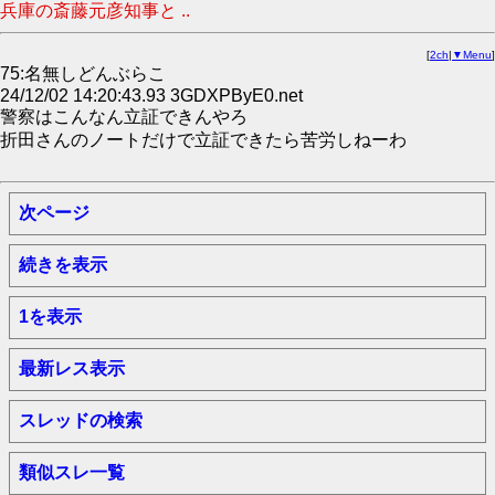
兵庫の斎藤元彦知事と ..
[
2ch
|
▼Menu
]
75:名無しどんぶらこ
24/12/02 14:20:43.93 3GDXPByE0.net
警察はこんなん立証できんやろ
折田さんのノートだけで立証できたら苦労しねーわ
次ページ
続きを表示
1を表示
最新レス表示
スレッドの検索
類似スレ一覧