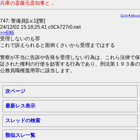
兵庫の斎藤元彦知事と ..
[
2ch
|
▼Menu
]
747: 警備員[Lv.1][警]
24/12/02 15:18:25.41 c0Ck727r0.net
>>696
受理しないのも罪
これで訴えられると面倒くさいから受理まではする
警察が不当に告訴や告発を受理しない行為は、これら法律で保
証された権利の行使を妨害する行為であり、刑法第１９３条の
公務員職権濫用罪に該当します。
次ページ
最新レス表示
スレッドの検索
類似スレ一覧