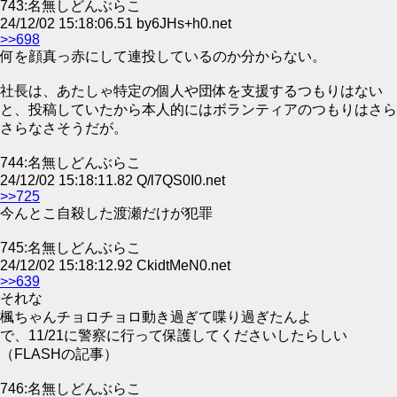
743:名無しどんぶらこ
24/12/02 15:18:06.51 by6JHs+h0.net
>>698
何を顔真っ赤にして連投しているのか分からない。
社長は、あたしゃ特定の個人や団体を支援するつもりはない
と、投稿していたから本人的にはボランティアのつもりはさら
さらなさそうだが。
744:名無しどんぶらこ
24/12/02 15:18:11.82 Q/l7QS0I0.net
>>725
今んとこ自殺した渡瀬だけが犯罪
745:名無しどんぶらこ
24/12/02 15:18:12.92 CkidtMeN0.net
>>639
それな
楓ちゃんチョロチョロ動き過ぎて喋り過ぎたんよ
で、11/21に警察に行って保護してくださいしたらしい
（FLASHの記事）
746:名無しどんぶらこ