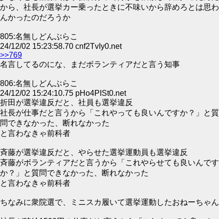
から、社長が選挙カー乗ったときに不味いから辞めろとは思わ
んかったのだろうか
805:名無しどんぶらこ
24/12/02 15:23:58.70 cnf2TvIy0.net
>>769
名言してるのにな、まだボランティアだと言う知事
806:名無しどんぶらこ
24/12/02 15:24:10.75 pHo4PISt0.net
折田が選挙違反だと、社員も選挙違反
社長が仕事だと言うから「これやっても良いんですか？」と質
問できなかった、断れなかった
と言わなきゃ前科者
斉藤が選挙違反だと、やらせた選挙運動員も選挙違反
斉藤がボランティアだと言うから「これやらせても良いんです
か？」と質問できなかった、断れなかった
と言わなきゃ前科者
ちなみに衆院選で、ミニスカ履いて選挙運動したおねーちゃん