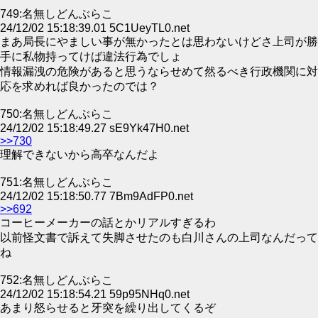
749:名無しどんぶらこ
24/12/02 15:18:39.01 5C1UeyTL0.net
まあ局長にやましい事が無かったとは思わないけどさ上司が勝
手に私物持ってけば違法行為でしょ
情報漏洩の危険があると思うならせめて然るべき行政機関に対
応を求めれば良かったのでは？
750:名無しどんぶらこ
24/12/02 15:18:49.27 sE9Yk47H0.net
>>730
理解できないから高卒なんだよ
751:名無しどんぶらこ
24/12/02 15:18:50.77 7Bm9AdFP0.net
>>692
コーヒーメーカーの話とかリアルすぎるわ
以前怪文書で訴えて失脚させたのも白川さんの上司なんだって
ね
752:名無しどんぶらこ
24/12/02 15:18:54.21 59p95NHq0.net
あまり怒らせると牙突を繰り出してくるぞ