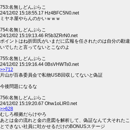
753:名無しどんぶらこ
24/12/02 15:18:55.17 Hz4BFC5N0.net
ミヤネ屋やらんのかいｗｗｗ
754:名無しどんぶらこ
24/12/02 15:19:13.46 R5b3ZRrN0.net
ポイントはね折田氏がいまだに広報を任されたのは自分の勘違
いでしたと言ってないとこなのよ
755:名無しどんぶらこ
24/12/02 15:19:16.44 0BsVHWTs0.net
>>712
片山が百条委員会で私物USB回収してないと偽証
今後問題になるな
756:名無しどんぶらこ
24/12/02 15:19:20.67 Ohw1oLlR0.net
>>628
むしろ根拠だらけやろ
あとは金の流れと金の意図を解析して、偽証なんて大それたこ
とできない社員に吐かせるだけのBONUSステージ