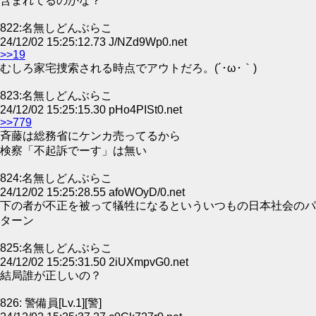
含まれてるのかな？
822:名無しどんぶらこ
24/12/02 15:25:12.73 J/NZd9Wp0.net
>>19
むしろ家宅捜索される時点でアウトだろ。(´･ω･｀)
823:名無しどんぶらこ
24/12/02 15:25:15.30 pHo4PISt0.net
>>779
斉藤は総務省にケンカ売ってるから
検察「不起訴でーす」は無い
824:名無しどんぶらこ
24/12/02 15:25:28.55 afoWOyD/0.net
下の者が不正を被って犠牲になるといういつもの日本社会のパ
ターン
825:名無しどんぶらこ
24/12/02 15:25:31.50 2iUXmpvG0.net
結局誰が正しいの？
826: 警備員[Lv.1][警]