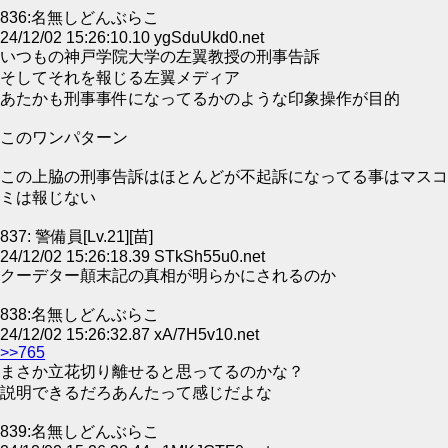
836:名無しどんぶらこ
24/12/02 15:26:10.10 ygSduUkd0.net
いつもの神戸学院大学の左翼教授の刑事告訴
そしてそれを報じる左翼メディア
あたかも刑事事件になってるかのような印象操作が目的
このワンパターン
この上脇の刑事告訴はほとんどが不起訴になってる事はマスコ
ミは報じない
837: 警備員[Lv.21][苗]
24/12/02 15:26:18.39 STkSh55u0.net
クーデター顛末記の真相が明らかにされるのか
838:名無しどんぶらこ
24/12/02 15:26:32.87 xA/7H5v10.net
>>765
まさか立花切り離せると思ってるのかな？
説明できるだろあんたって感じだよな
839:名無しどんぶらこ