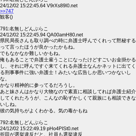
24/12/02 15:22:45.64 V9rXs89l0.net
>>747
観客()
791:名無しどんぶらこ
24/12/02 15:22:45.94 QA00amH80.net
県民局長さんも取り調べの時に弁護士呼んでくれって黙秘する
って言ったほうが良かったかもね。
でもなかなか難しいかもね。
俺もあることで弁護士雇うことになったけどすごいお金掛かる
し、それに呼んですぐ来てくれる弁護士なんかネットに出てく
る刑事事件に強い弁護士！みたいな広告しか思いつかないし
な。
かなり精神的に参ってるだろうし。
あと妹さんはかなり大物なので素直に相談してれば弁護士紹介
してくれたろうが、こんなの恥ずかしくて親族にも相談できな
いしね。
彼の気持ちがよくわかる。気の毒かもね
792:名無しどんぶらこ
24/12/02 15:22:49.19 pHo4PISt0.net
折田が選挙違反だと、社員も選挙違反