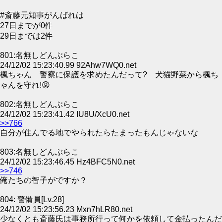
#斎藤元知事がんばれは
27日までが0件
29日までは2件
801:名無しどんぶらこ
24/12/02 15:23:40.99 92Ahw7WQ0.net
楓ちゃん 警察に保護を求めたんだって? 犬猫野菜から楓ち
ゃんを守れ!😡
802:名無しどんぶらこ
24/12/02 15:23:41.42 IU8U/XcU0.net
>>766
自分が住んでる地でやられたらたまったもんじゃないな
803:名無しどんぶらこ
24/12/02 15:23:46.45 Hz4BFC5N0.net
>>746
俺たちの智子がですか？
804: 警備員[Lv.28]
24/12/02 15:23:56.23 Mxn7hLR80.net
少なくとも斎藤氏は事務所行って何かを依頼して金払ったんだ