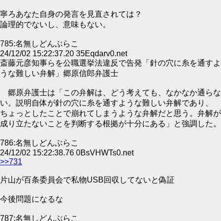
寧ろあなた自身の発言を見直されては？
論理的でないし、意味もない。
785:名無しどんぶらこ
24/12/02 15:22:37.20 35Eqdarv0.net
斎藤元彦知事らを公職選挙法違反で告発「針の穴に糸を通すよ
うな難しい弁解」郷原信郎弁護士
郷原弁護士は「この弁解は、どう考えても、なかなか通らな
い。説明自体が針の穴に糸を通すような難しい弁解であり、
ちょっとしたことで崩れてしまうような弁解だと思う。弁解が
成り立たないことを判断する根拠が十分にある」と強調した。
786:名無しどんぶらこ
24/12/02 15:22:38.76 0BsVHWTs0.net
>>731
片山が百条委員会で私物USB回収してないと偽証
今後問題になるな
787:名無しどんぶらこ