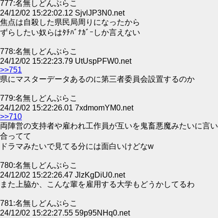
777:名無しどんぶらこ
24/12/02 15:22:02.12 SjvlJP3N0.net
焦点は自殺した県民局周りになったから
ずらしたい奴らはﾀﾁﾊﾞﾅｶﾞｰしか言えない
778:名無しどんぶらこ
24/12/02 15:22:23.79 UtUspPFW0.net
>>751
県にマスターデータあるのに第三者委員会設置するのか
779:名無しどんぶらこ
24/12/02 15:22:26.01 7xdmomYM0.net
>>710
両陣営の支持者や雇われ工作員が互いを鬼畜悪魔みたいに言い
合ってて
ドラマみたいで見てる分には面白いけどなw
780:名無しどんぶらこ
24/12/02 15:22:26.47 JlzKgDiU0.net
また上脇か、こんな輩を雇用する大学もどうかしてるわ
781:名無しどんぶらこ
24/12/02 15:22:27.55 59p95NHq0.net