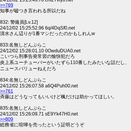
>>769
知事が嘘つき言われる所以だね
832: 警備員[Lv.12]
24/12/02 15:25:52.96 6q/4DqSf0.net
清水さん辺りが1番マシだったのかもしれんw
833:名無しどんぶらこ
24/12/02 15:26:01.10 0OwduDUA0.net
こいつら刑事告発常習の愉快犯だろ
炎上系ユーチューバーがいたずら110番したみたいな話だし、
ニュースバリューねえだろ
834:名無しどんぶらこ
24/12/02 15:26:07.58 a6Q4Puh00.net
>>761
斉藤はどうなってもいいけど楓だけは助かってほしい。
835:名無しどんぶらこ
24/12/02 15:26:09.71 sE9Yk47H0.net
>>809
総務省に喧嘩を売ったという証明どうぞ