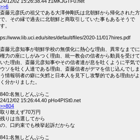
24/12/02 15:26:38.44 z1MKJGTF0.net
>>6
斎藤元彦氏の祖父である大澤伸剛氏は北朝鮮から帰化された方
で、その縁で過去に北朝鮮と商取引していた事もあるそうで
す。
ps://www.lib.uci.edu/sites/default/files/2020-11/017hires.pdf
斎藤元彦知事が朝鮮学校の無償化に熱心な理由、異常なまでに
権力の座にしがみつく理由、統一教会の信者から動員を受けて
いた理由、斎藤元彦知事やその信者達が息を吐くように平気で
ウソを吐く人達である理由、斎藤信者がデマを信じ込んでしま
う情報弱者の癖に矢鱈と日本人を見下し攻撃的である理由がよ
く分かりました。
840:名無しどんぶらこ
24/12/02 15:26:44.40 pHo4PISt0.net
>>804
取り敢えず70万円
残りは当選してから
の、口約束でも検挙起訴だからな
841:名無しどんぶらこ