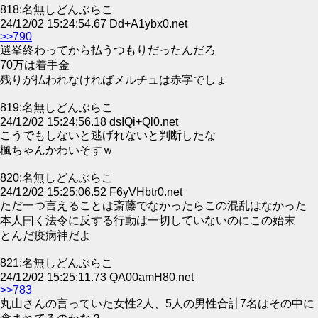
818:名無しどんぶらこ
24/12/02 15:24:54.67 Dd+A1ybx0.net
>>790
選挙終わってから払うつもりだったんだろ
70万は着手金
残りが払われなければメルチュは赤字でしょ
819:名無しどんぶらこ
24/12/02 15:24:56.18 dsIQi+Ql0.net
こうでもしないと逃げれないと判断したな
楓ちゃんかわいそすｗ
820:名無しどんぶらこ
24/12/02 15:25:06.52 F6yVHbtr0.net
ただ一つ言えることは斎藤でなかったらこの混乱はなかった
本人曰く法令に反する行動は一切していないのにこの始末
とんだ疫病神だよ
821:名無しどんぶらこ
24/12/02 15:25:11.73 QA00amH80.net
>>783
丸山さんの言っていた女性2人、5人の男性合計7名はその中に