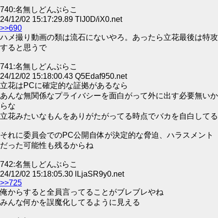
740:名無しどんぶらこ
24/12/02 15:17:29.89 TlJ0D/iX0.net
>>690
ハメ撮り動画の類は流石にないやろ。あったら立花最後は特攻
すると思うで
741:名無しどんぶらこ
24/12/02 15:18:00.43 Q5Edaf950.net
立花はPCに確定的な証拠があるなら
あんな無関係なプライバシーを面白がって外に出す必要無いか
らな
立花みたいなもんをありがたがってる時点でバカを自白してる
それに委員会でのPC公開自体が決定的な脅迫、ハラスメント
だった可能性も残るからね
742:名無しどんぶらこ
24/12/02 15:18:05.30 lLjaSR9y0.net
>>725
俺からすると全員言ってることがブレブレやね
みんな何かを誤魔化してるように見える