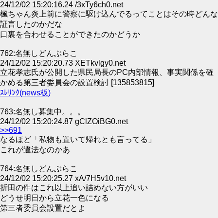
24/12/02 15:20:16.24 /3xTy6ch0.net
楓ちゃん炎上前に警察に駆け込んでるってことはその時どんな
証言したのかだな
口裏を合わせることができたのかどうか
762:名無しどんぶらこ
24/12/02 15:20:20.73 XETkvlgy0.net
立花孝志氏が公開した県民局長のPC内部情報、事実関係を確
かめる第三者委員会の設置検討 [135853815]
ｽﾚﾘﾝｸ(news板)
763:名無し募集中。。。
24/12/02 15:20:24.87 gClZOiBG0.net
>>691
なるほど「私物も置いて帰れとも言ってる」
これが違法なのかあ
764:名無しどんぶらこ
24/12/02 15:20:25.27 xA/7H5v10.net
折田の件はこれ以上追い詰めない方がいい
どうせ明日から立花一色になる
第三者委員会設置だとよ