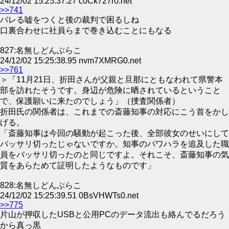
24/12/02 15:25:37.27 c0Ck727r0.net
>>741
バレる嘘をつくと後の裁判で困るしね
口裏合わせに社員らまで巻き込むことにもなる
827:名無しどんぶらこ
24/12/02 15:25:38.95 nvm7XMRG0.net
>>761
＞「11月21日、折田さんが父親と旦那にともなわれて県警本
部を訪れたそうです。身辺が危険に晒されているということ
で、保護願いに来たのでしょう」（捜査関係者）
折田氏の関係者は、これまでの斎藤知事の対応にこう首をかし
げる。
「斎藤知事は今回の騒動が起こった後、全部彼女のせいにして
バッサリ切ったじゃないですか。知事のパワハラを追及した職
員をバッサリ切ったのと同じですよ。それこそ、斎藤知事の気
質をあらためて証明したようなものです」
828:名無しどんぶらこ
24/12/02 15:25:39.51 0BsVHWTs0.net
>>775
片山が押収したUSBと公用PCのデータ流出も絡んでるだろう
から真っ黒