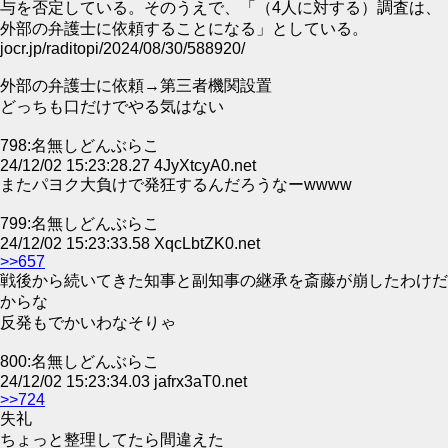
与を否定している。そのうえで、「（4人に対する）調査は、
外部の弁護士に依頼することになる」としている。
jocr.jp/raditopi/2024/08/30/588920/
外部の弁護士に依頼→第三者機関設置
どっちも口だけでやる気はない
798:名無しどんぶらこ
24/12/02 15:23:28.27 4JyXtcyA0.net
またパヨク大負けで発狂するんだろうなーwwww
799:名無しどんぶらこ
24/12/02 15:23:33.58 XqcLbtZK0.net
>>657
戦後から続いてきた知事と副知事の継承を斎藤が崩したわけだ
からな
反発もでかいわなそりゃ
800:名無しどんぶらこ
24/12/02 15:23:34.03 jafrx3aT0.net
>>724
失礼
ちょっと整理してたら間違えた