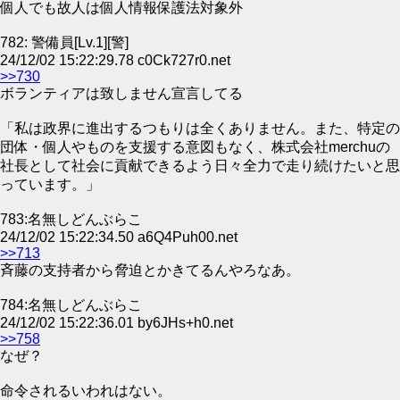
個人でも故人は個人情報保護法対象外
782: 警備員[Lv.1][警]
24/12/02 15:22:29.78 c0Ck727r0.net
>>730
ボランティアは致しません宣言してる
「私は政界に進出するつもりは全くありません。また、特定の
団体・個人やものを支援する意図もなく、株式会社merchuの
社長として社会に貢献できるよう日々全力で走り続けたいと思
っています。」
783:名無しどんぶらこ
24/12/02 15:22:34.50 a6Q4Puh00.net
>>713
斉藤の支持者から脅迫とかきてるんやろなあ。
784:名無しどんぶらこ
24/12/02 15:22:36.01 by6JHs+h0.net
>>758
なぜ？
命令されるいわれはない。