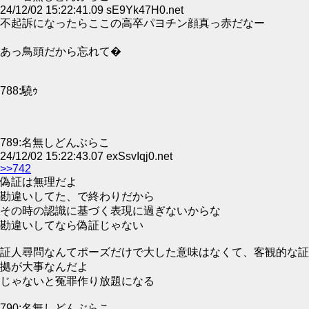
24/12/02 15:22:41.09 sE9Yk47H0.net
不起訴になったらここの高卒パヨチン顔真っ赤だなー
あっ鳥頭だから忘れて�
788:驍ｩ
789:名無しどんぶらこ
24/12/02 15:22:43.07 exSsvIqj0.net
>>742
偽証は無理だよ
勘違いしてた、で終わりだから
その時の認識に基づく表現に過ぎないからな
勘違いしてなら偽証じゃない
証人尋問なんてポーズだけで大した意味はなくて、客観的な証
拠が大事なんだよ
じゃないと冤罪作り放題になる
790:名無しどんぶらこ