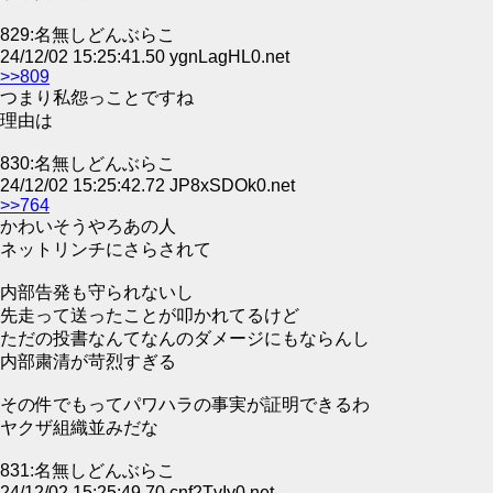
829:名無しどんぶらこ
24/12/02 15:25:41.50 ygnLagHL0.net
>>809
つまり私怨っことですね
理由は
830:名無しどんぶらこ
24/12/02 15:25:42.72 JP8xSDOk0.net
>>764
かわいそうやろあの人
ネットリンチにさらされて
内部告発も守られないし
先走って送ったことが叩かれてるけど
ただの投書なんてなんのダメージにもならんし
内部粛清が苛烈すぎる
その件でもってパワハラの事実が証明できるわ
ヤクザ組織並みだな
831:名無しどんぶらこ
24/12/02 15:25:49.70 cnf2TvIy0.net