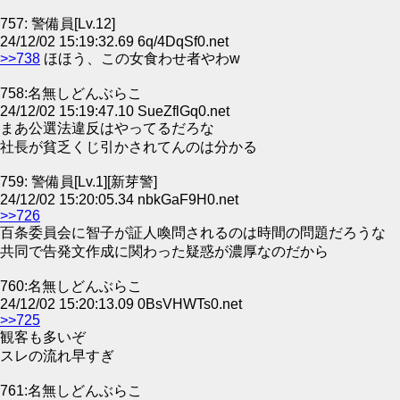
757: 警備員[Lv.12]
24/12/02 15:19:32.69 6q/4DqSf0.net
>>738
ほほう、この女食わせ者やわw
758:名無しどんぶらこ
24/12/02 15:19:47.10 SueZflGq0.net
まあ公選法違反はやってるだろな
社長が貧乏くじ引かされてんのは分かる
759: 警備員[Lv.1][新芽警]
24/12/02 15:20:05.34 nbkGaF9H0.net
>>726
百条委員会に智子が証人喚問されるのは時間の問題だろうな
共同で告発文作成に関わった疑惑が濃厚なのだから
760:名無しどんぶらこ
24/12/02 15:20:13.09 0BsVHWTs0.net
>>725
観客も多いぞ
スレの流れ早すぎ
761:名無しどんぶらこ