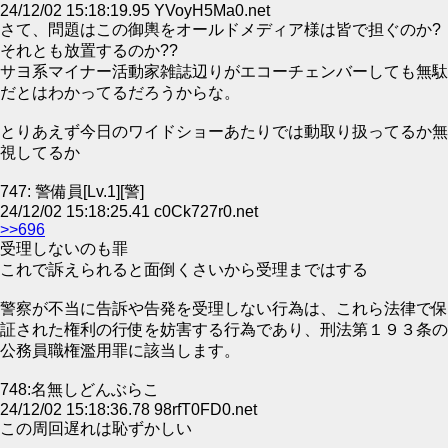
24/12/02 15:18:19.95 YVoyH5Ma0.net
さて、問題はこの御輿をオールドメディア様は皆で担ぐのか?
それとも放置するのか??
サヨ系マイナー活動家雑誌辺りがエコーチェンバーしても無駄
だとはわかってるだろうからな。
とりあえず今日のワイドショーあたりでは動取り扱ってるか無
視してるか
747: 警備員[Lv.1][警]
24/12/02 15:18:25.41 c0Ck727r0.net
>>696
受理しないのも罪
これで訴えられると面倒くさいから受理まではする
警察が不当に告訴や告発を受理しない行為は、これら法律で保
証された権利の行使を妨害する行為であり、刑法第１９３条の
公務員職権濫用罪に該当します。
748:名無しどんぶらこ
24/12/02 15:18:36.78 98rfT0FD0.net
この周回遅れは恥ずかしい