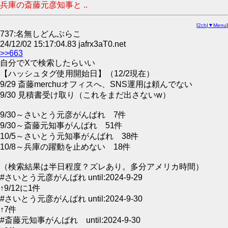
兵庫の斎藤元彦知事と ..
[
2ch
|
▼Menu
]
737:名無しどんぶらこ
24/12/02 15:17:04.83 jafrx3aT0.net
>>663
自分でXで検索したらいい
【ハッシュタグ使用開始日】（12/2現在）
9/29 斎藤merchuオフィスへ、SNS運用は頼んでない
9/30 見積書受け取り（これをまだ出さないw）
9/30～さいとう元彦がんばれ 7件
9/30～斎藤元知事がんばれ 51件
10/5～さいとう元知事がんばれ 38件
10/8～兵庫の躍動を止めない 18件
（検索結果は半日程度？ズレあり。多分アメリカ時間）
#さいとう元彦がんばれ until:2024-9-29
↑9/12に1件
#さいとう元彦がんばれ until:2024-9-30
↑7件
#斎藤元知事がんばれ until:2024-9-30