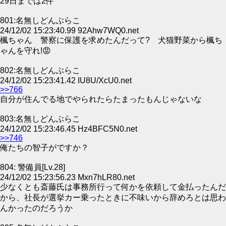
29日までは2件
801:名無しどんぶらこ
24/12/02 15:23:40.99 92Ahw7WQ0.net
楓ちゃん 警察に保護を求めたんだって? 犬猫野菜から楓ち
ゃんを守れ!😡
802:名無しどんぶらこ
24/12/02 15:23:41.42 IU8U/XcU0.net
>>766
自分が住んでる地でやられたらたまったもんじゃないな
803:名無しどんぶらこ
24/12/02 15:23:46.45 Hz4BFC5N0.net
>>746
俺たちの智子がですか？
804: 警備員[Lv.28]
24/12/02 15:23:56.23 Mxn7hLR80.net
少なくとも斎藤氏は事務所行って何かを依頼して金払ったんだ
から、社長が選挙カー乗ったときに不味いから辞めろとは思わ
んかったのだろうか