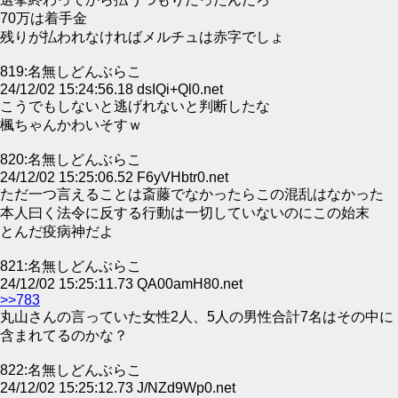
70万は着手金
残りが払われなければメルチュは赤字でしょ
819:名無しどんぶらこ
24/12/02 15:24:56.18 dsIQi+Ql0.net
こうでもしないと逃げれないと判断したな
楓ちゃんかわいそすｗ
820:名無しどんぶらこ
24/12/02 15:25:06.52 F6yVHbtr0.net
ただ一つ言えることは斎藤でなかったらこの混乱はなかった
本人曰く法令に反する行動は一切していないのにこの始末
とんだ疫病神だよ
821:名無しどんぶらこ
24/12/02 15:25:11.73 QA00amH80.net
>>783
丸山さんの言っていた女性2人、5人の男性合計7名はその中に
含まれてるのかな？
822:名無しどんぶらこ
24/12/02 15:25:12.73 J/NZd9Wp0.net