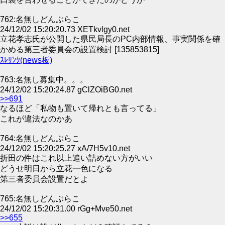
762:名無しどんぶらこ
24/12/02 15:20:20.73 XETkvlgy0.net
立花孝志氏が公開した県民局長のPC内部情報、事実関係を確
かめる第三者委員会の設置検討 [135853815]
ｽﾚﾘﾝｸ(news板)
763:名無し募集中。。。
24/12/02 15:20:24.87 gClZOiBG0.net
>>691
なるほど「私物も置いて帰れとも言ってる」
これが違法なのかあ
764:名無しどんぶらこ
24/12/02 15:20:25.27 xA/7H5v10.net
折田の件はこれ以上追い詰めない方がいい
どうせ明日から立花一色になる
第三者委員会設置だとよ
765:名無しどんぶらこ
24/12/02 15:20:31.00 rGg+Mve50.net
>>655