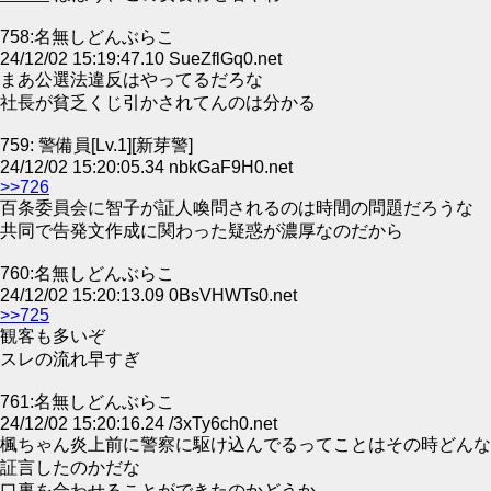
758:名無しどんぶらこ
24/12/02 15:19:47.10 SueZflGq0.net
まあ公選法違反はやってるだろな
社長が貧乏くじ引かされてんのは分かる
759: 警備員[Lv.1][新芽警]
24/12/02 15:20:05.34 nbkGaF9H0.net
>>726
百条委員会に智子が証人喚問されるのは時間の問題だろうな
共同で告発文作成に関わった疑惑が濃厚なのだから
760:名無しどんぶらこ
24/12/02 15:20:13.09 0BsVHWTs0.net
>>725
観客も多いぞ
スレの流れ早すぎ
761:名無しどんぶらこ
24/12/02 15:20:16.24 /3xTy6ch0.net
楓ちゃん炎上前に警察に駆け込んでるってことはその時どんな
証言したのかだな
口裏を合わせることができたのかどうか