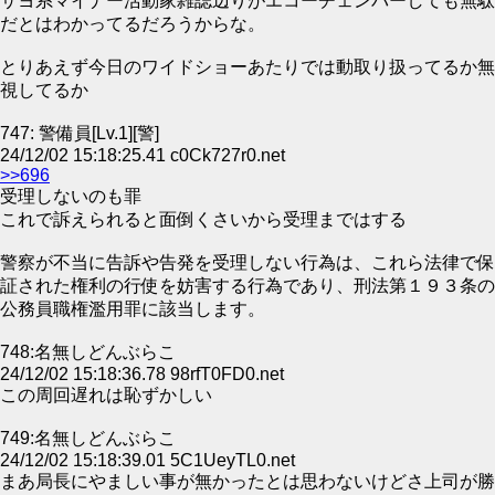
サヨ系マイナー活動家雑誌辺りがエコーチェンバーしても無駄
だとはわかってるだろうからな。
とりあえず今日のワイドショーあたりでは動取り扱ってるか無
視してるか
747: 警備員[Lv.1][警]
24/12/02 15:18:25.41 c0Ck727r0.net
>>696
受理しないのも罪
これで訴えられると面倒くさいから受理まではする
警察が不当に告訴や告発を受理しない行為は、これら法律で保
証された権利の行使を妨害する行為であり、刑法第１９３条の
公務員職権濫用罪に該当します。
748:名無しどんぶらこ
24/12/02 15:18:36.78 98rfT0FD0.net
この周回遅れは恥ずかしい
749:名無しどんぶらこ
24/12/02 15:18:39.01 5C1UeyTL0.net
まあ局長にやましい事が無かったとは思わないけどさ上司が勝