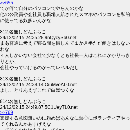
>>655
てか何で自分のパソコンでやらんのかな
他の公務員や会社員も職場支給されたスマホやパソコンを私的
に使ってる奴多いんかな
812:名無しどんぶらこ
24/12/02 15:24:35.28 9nQycySb0.net
まあ普通に考えて寝る間を惜しんで１か月半ただ働きはしない
わな
４人しかいない会社で少なくとも社長一人はこれにかかりっき
りとか、
会社やっていけるのかってレベルだし
813:名無しどんぶらこ
24/12/02 15:24:38.14 OiuMvoAL0.net
よし、とりあえずこれで白黒つくな
814:名無しどんぶらこ
24/12/02 15:24:49.87 5C1UeyTL0.net
>>769
支援する意図無いのに頼めばあんなに熱心にボランティアやっ
てくれるんかあすげえな