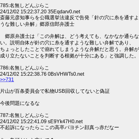
785:名無しどんぶらこ
24/12/02 15:22:37.20 35Eqdarv0.net
斎藤元彦知事らを公職選挙法違反で告発「針の穴に糸を通すよ
うな難しい弁解」郷原信郎弁護士
郷原弁護士は「この弁解は、どう考えても、なかなか通らな
い。説明自体が針の穴に糸を通すような難しい弁解であり、
ちょっとしたことで崩れてしまうような弁解だと思う。弁解が
成り立たないことを判断する根拠が十分にある」と強調した。
786:名無しどんぶらこ
24/12/02 15:22:38.76 0BsVHWTs0.net
>>731
片山が百条委員会で私物USB回収してないと偽証
今後問題になるな
787:名無しどんぶらこ
24/12/02 15:22:41.09 sE9Yk47H0.net
不起訴になったらここの高卒パヨチン顔真っ赤だなー