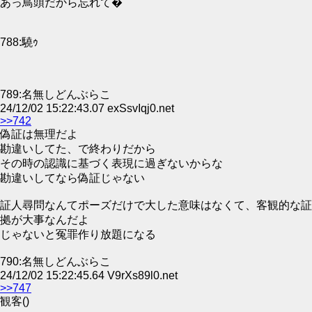
あっ鳥頭だから忘れて�
788:驍ｩ
789:名無しどんぶらこ
24/12/02 15:22:43.07 exSsvIqj0.net
>>742
偽証は無理だよ
勘違いしてた、で終わりだから
その時の認識に基づく表現に過ぎないからな
勘違いしてなら偽証じゃない
証人尋問なんてポーズだけで大した意味はなくて、客観的な証
拠が大事なんだよ
じゃないと冤罪作り放題になる
790:名無しどんぶらこ
24/12/02 15:22:45.64 V9rXs89l0.net
>>747
観客()