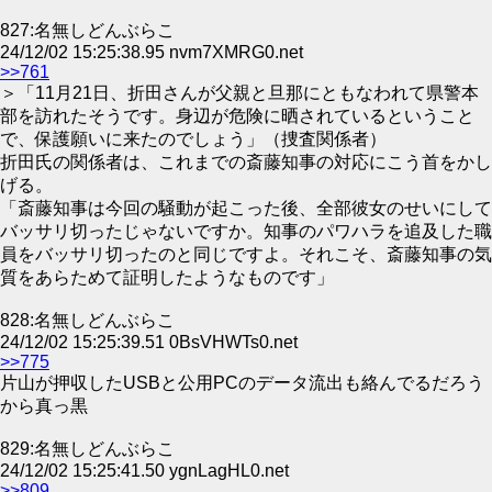
827:名無しどんぶらこ
24/12/02 15:25:38.95 nvm7XMRG0.net
>>761
＞「11月21日、折田さんが父親と旦那にともなわれて県警本
部を訪れたそうです。身辺が危険に晒されているということ
で、保護願いに来たのでしょう」（捜査関係者）
折田氏の関係者は、これまでの斎藤知事の対応にこう首をかし
げる。
「斎藤知事は今回の騒動が起こった後、全部彼女のせいにして
バッサリ切ったじゃないですか。知事のパワハラを追及した職
員をバッサリ切ったのと同じですよ。それこそ、斎藤知事の気
質をあらためて証明したようなものです」
828:名無しどんぶらこ
24/12/02 15:25:39.51 0BsVHWTs0.net
>>775
片山が押収したUSBと公用PCのデータ流出も絡んでるだろう
から真っ黒
829:名無しどんぶらこ
24/12/02 15:25:41.50 ygnLagHL0.net
>>809