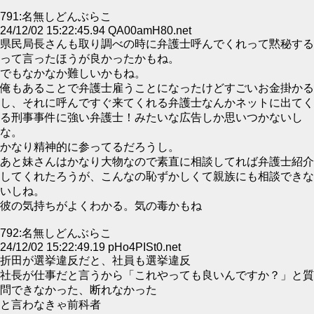
791:名無しどんぶらこ
24/12/02 15:22:45.94 QA00amH80.net
県民局長さんも取り調べの時に弁護士呼んでくれって黙秘する
って言ったほうが良かったかもね。
でもなかなか難しいかもね。
俺もあることで弁護士雇うことになったけどすごいお金掛かる
し、それに呼んですぐ来てくれる弁護士なんかネットに出てく
る刑事事件に強い弁護士！みたいな広告しか思いつかないし
な。
かなり精神的に参ってるだろうし。
あと妹さんはかなり大物なので素直に相談してれば弁護士紹介
してくれたろうが、こんなの恥ずかしくて親族にも相談できな
いしね。
彼の気持ちがよくわかる。気の毒かもね
792:名無しどんぶらこ
24/12/02 15:22:49.19 pHo4PISt0.net
折田が選挙違反だと、社員も選挙違反
社長が仕事だと言うから「これやっても良いんですか？」と質
問できなかった、断れなかった
と言わなきゃ前科者