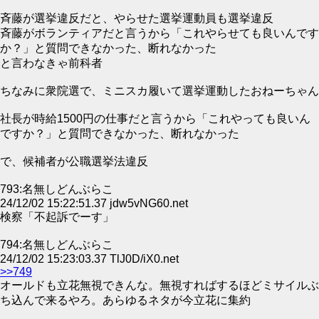
斉藤が選挙違反だと、やらせた選挙運動員も選挙違反
斉藤がボランティアだと言うから「これやらせても良いんです
か？」と質問できなかった、断れなかった
と言わなきゃ前科者
ちなみに衆院選で、ミニスカ履いて選挙運動したおねーちゃん
社長が時給1500円の仕事だと言うから「これやっても良いん
ですか？」と質問できなかった、断れなかった
で、候補者が公職選挙法違反
793:名無しどんぶらこ
24/12/02 15:22:51.37 jdw5vNG60.net
検察「不起訴でーす」
794:名無しどんぶらこ
24/12/02 15:23:03.37 TlJ0D/iX0.net
>>749
オールドも立花無視できんな。無視すればするほどミサイルぶ
ち込んで来るやろ。あらゆるネタが今立花に集約