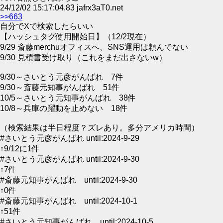
24/12/02 15:17:04.83 jafrx3aT0.net
>>663
自分でXで検索したらいい
【ハッシュタグ使用開始日】（12/2現在）
9/29 斎藤merchuオフィスへ、SNS運用は頼んでない
9/30 見積書受け取り（これをまだ出さないw）
9/30～さいとう元彦がんばれ 7件
9/30～斎藤元知事がんばれ 51件
10/5～さいとう元知事がんばれ 38件
10/8～兵庫の躍動を止めない 18件
（検索結果は半日程度？ズレあり。多分アメリカ時間）
#さいとう元彦がんばれ until:2024-9-29
↑9/12に1件
#さいとう元彦がんばれ until:2024-9-30
↑7件
#斎藤元知事がんばれ until:2024-9-30
↑0件
#斎藤元知事がんばれ until:2024-10-1
↑51件
#さいとう元知事がんばれ until:2024-10-5