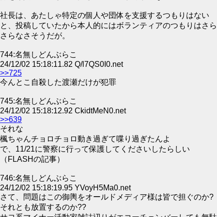
社長は、あたしゃ特定の個人や団体を支援するつもりはない
と、投稿していたから本人的にはボランティアのつもりはさら
さらなさそうだが。
744:名無しどんぶらこ
24/12/02 15:18:11.82 Q/l7QS0I0.net
>>725
今んとこ自殺した渡瀬だけが犯罪
745:名無しどんぶらこ
24/12/02 15:18:12.92 CkidtMeN0.net
>>639
それな
楓ちゃんチョロチョロ動き過ぎて喋り過ぎたんよ
で、11/21に警察に行って保護してくださいしたらしい
（FLASHの記事）
746:名無しどんぶらこ
24/12/02 15:18:19.95 YVoyH5Ma0.net
さて、問題はこの御輿をオールドメディア様は皆で担ぐのか?
それとも放置するのか??