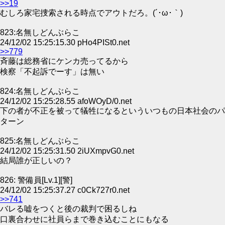
>>19
むしろ家宅捜索される時点でアウトだろ。(´･ω･｀)
823:名無しどんぶらこ
24/12/02 15:25:15.30 pHo4PISt0.net
>>779
斉藤は総務省にケンカ売ってるから
検察「不起訴でーす」は無い
824:名無しどんぶらこ
24/12/02 15:25:28.55 afoWOyD/0.net
下の者が不正を被って犠牲になるといういつもの日本社会のパ
ターン
825:名無しどんぶらこ
24/12/02 15:25:31.50 2iUXmpvG0.net
結局誰が正しいの？
826: 警備員[Lv.1][警]
24/12/02 15:25:37.27 c0Ck727r0.net
>>741
バレる嘘をつくと後の裁判で困るしね
口裏合わせに社員らまで巻き込むことにもなる