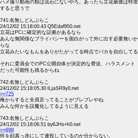
ハメ撮り動画の類は流石にないやろ。あったら立花最後は特攻
すると思うで
741:名無しどんぶらこ
24/12/02 15:18:00.43 Q5Edaf950.net
立花はPCに確定的な証拠があるなら
あんな無関係なプライバシーを面白がって外に出す必要無いか
らな
立花みたいなもんをありがたがってる時点でバカを自白してる
それに委員会でのPC公開自体が決定的な脅迫、ハラスメント
だった可能性も残るからね
742:名無しどんぶらこ
24/12/02 15:18:05.30 lLjaSR9y0.net
>>725
俺からすると全員言ってることがブレブレやね
みんな何かを誤魔化してるように見える
743:名無しどんぶらこ
24/12/02 15:18:06.51 by6JHs+h0.net
>>698
何を顔真っ赤にして連投しているのか分からない。