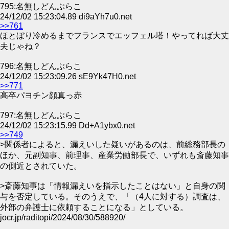
795:名無しどんぶらこ
24/12/02 15:23:04.89 di9aYh7u0.net
>>761
ほとぼり冷めるまでフランスでエッフェル塔！やってれば大丈
夫じゃね？
796:名無しどんぶらこ
24/12/02 15:23:09.26 sE9Yk47H0.net
>>771
高卒パヨチン顔真っ赤
797:名無しどんぶらこ
24/12/02 15:23:15.99 Dd+A1ybx0.net
>>749
>関係者によると、漏えいした疑いがあるのは、前総務部長の
ほか、元副知事、前理事、産業労働部長で、いずれも斎藤知事
の側近とされていた。
>斎藤知事は「情報漏えいを指示したことはない」と自身の関
与を否定している。そのうえで、「（4人に対する）調査は、
外部の弁護士に依頼することになる」としている。
jocr.jp/raditopi/2024/08/30/588920/