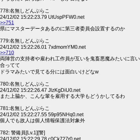
778:名無しどんぶらこ
24/12/02 15:22:23.79 UtUspPFW0.net
>>751
県にマスターデータあるのに第三者委員会設置するのか
779:名無しどんぶらこ
24/12/02 15:22:26.01 7xdmomYM0.net
>>710
両陣営の支持者や雇われ工作員が互いを鬼畜悪魔みたいに言い
合ってて
ドラマみたいで見てる分には面白いけどなw
780:名無しどんぶらこ
24/12/02 15:22:26.47 JlzKgDiU0.net
また上脇か、こんな輩を雇用する大学もどうかしてるわ
781:名無しどんぶらこ
24/12/02 15:22:27.55 59p95NHq0.net
個人でも故人は個人情報保護法対象外
782: 警備員[Lv.1][警]
24/12/02 15:22:29.78 c0Ck727r0.net