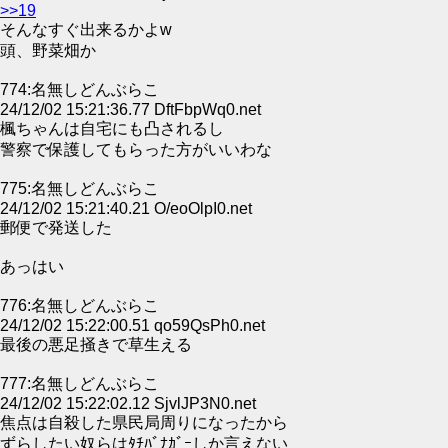
>>19
そんなすぐ出来るかよw
頭、野菜畑か
774:名無しどんぶらこ
24/12/02 15:21:36.77 DftFbpWq0.net
楓ちゃんは自宅にも凸されるし
警察で保護してもらった方がいいわな
775:名無しどんぶらこ
24/12/02 15:21:40.21 O/eoOlpI0.net
郵便で発送した
あっはい
776:名無しどんぶらこ
24/12/02 15:22:00.51 qo59QsPh0.net
最後の悪足掻きで草生える
777:名無しどんぶらこ
24/12/02 15:22:02.12 SjvlJP3N0.net
焦点は自殺した県民局周りになったから
ずらしたい奴らはﾀﾁﾊﾞﾅｶﾞｰしか言えない