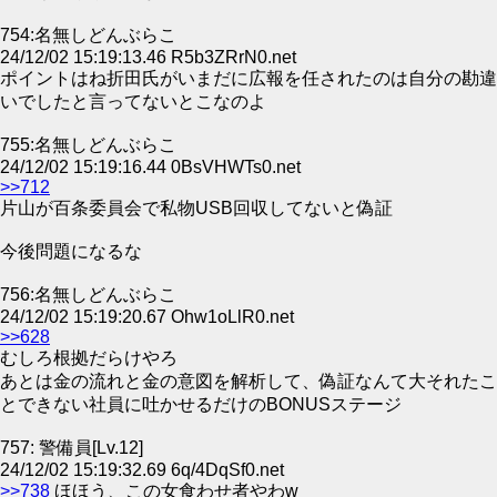
754:名無しどんぶらこ
24/12/02 15:19:13.46 R5b3ZRrN0.net
ポイントはね折田氏がいまだに広報を任されたのは自分の勘違
いでしたと言ってないとこなのよ
755:名無しどんぶらこ
24/12/02 15:19:16.44 0BsVHWTs0.net
>>712
片山が百条委員会で私物USB回収してないと偽証
今後問題になるな
756:名無しどんぶらこ
24/12/02 15:19:20.67 Ohw1oLlR0.net
>>628
むしろ根拠だらけやろ
あとは金の流れと金の意図を解析して、偽証なんて大それたこ
とできない社員に吐かせるだけのBONUSステージ
757: 警備員[Lv.12]
24/12/02 15:19:32.69 6q/4DqSf0.net
>>738
ほほう、この女食わせ者やわw