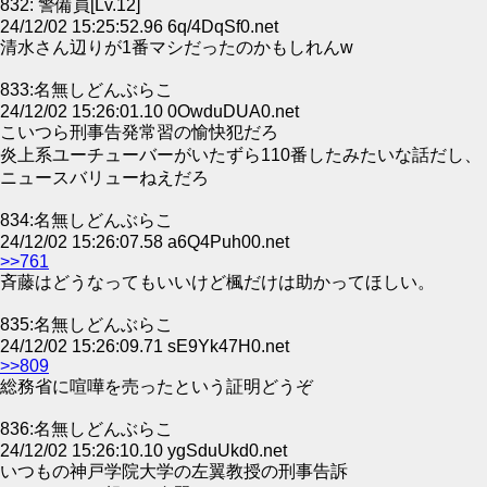
832: 警備員[Lv.12]
24/12/02 15:25:52.96 6q/4DqSf0.net
清水さん辺りが1番マシだったのかもしれんw
833:名無しどんぶらこ
24/12/02 15:26:01.10 0OwduDUA0.net
こいつら刑事告発常習の愉快犯だろ
炎上系ユーチューバーがいたずら110番したみたいな話だし、
ニュースバリューねえだろ
834:名無しどんぶらこ
24/12/02 15:26:07.58 a6Q4Puh00.net
>>761
斉藤はどうなってもいいけど楓だけは助かってほしい。
835:名無しどんぶらこ
24/12/02 15:26:09.71 sE9Yk47H0.net
>>809
総務省に喧嘩を売ったという証明どうぞ
836:名無しどんぶらこ
24/12/02 15:26:10.10 ygSduUkd0.net
いつもの神戸学院大学の左翼教授の刑事告訴