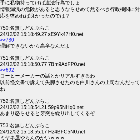
手に私物持ってけば違法行為でしょ
情報漏洩の危険があると思うならせめて然るべき行政機関に対
応を求めれば良かったのでは？
750:名無しどんぶらこ
24/12/02 15:18:49.27 sE9Yk47H0.net
>>730
理解できないから高卒なんだよ
751:名無しどんぶらこ
24/12/02 15:18:50.77 7Bm9AdFP0.net
>>692
コーヒーメーカーの話とかリアルすぎるわ
以前怪文書で訴えて失脚させたのも白川さんの上司なんだって
ね
752:名無しどんぶらこ
24/12/02 15:18:54.21 59p95NHq0.net
あまり怒らせると牙突を繰り出してくるぞ
753:名無しどんぶらこ
24/12/02 15:18:55.17 Hz4BFC5N0.net
ミヤネ屋やらんのかいｗｗｗ