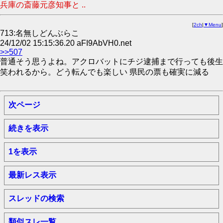
兵庫の斎藤元彦知事と ..
[
2ch
|
▼Menu
]
713:名無しどんぶらこ
24/12/02 15:15:36.20 aFI9AbVH0.net
>>507
普通そう思うよね。アクロバットにチジ逮捕まで行っても後生
笑われるから。どう転んでも楽しい 県民の票も確実に減る
次ページ
続きを表示
1を表示
最新レス表示
スレッドの検索
類似スレ一覧