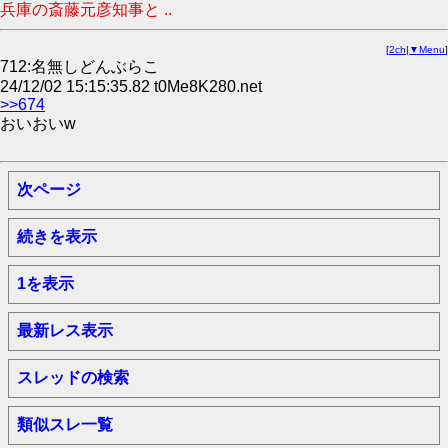
兵庫の斎藤元彦知事と ..
[
2ch
|
▼Menu
]
712:名無しどんぶらこ
24/12/02 15:15:35.82 t0Me8K280.net
>>674
おいおいw
次ページ
続きを表示
1を表示
最新レス表示
スレッドの検索
類似スレ一覧