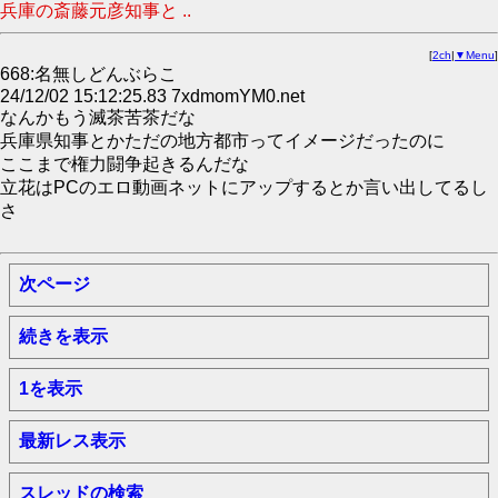
兵庫の斎藤元彦知事と ..
[
2ch
|
▼Menu
]
668:名無しどんぶらこ
24/12/02 15:12:25.83 7xdmomYM0.net
なんかもう滅茶苦茶だな
兵庫県知事とかただの地方都市ってイメージだったのに
ここまで権力闘争起きるんだな
立花はPCのエロ動画ネットにアップするとか言い出してるし
さ
次ページ
続きを表示
1を表示
最新レス表示
スレッドの検索