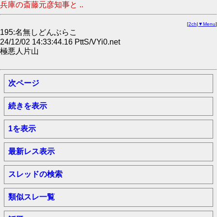
兵庫の斎藤元彦知事と ..
[
2ch
|
▼Menu
]
195:名無しどんぶらこ
24/12/02 14:33:44.16 PttS/VYi0.net
極悪人片山
次ページ
続きを表示
1を表示
最新レス表示
スレッドの検索
類似スレ一覧