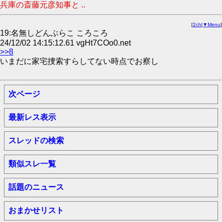
兵庫の斎藤元彦知事と ..
[
2ch
|
▼Menu
]
19:名無しどんぶらこ ころころ
24/12/02 14:15:12.61 vgHt7COo0.net
>>8
いまだに家宅捜索すらしてない時点でお察し
次ページ
最新レス表示
スレッドの検索
類似スレ一覧
話題のニュース
おまかせリスト