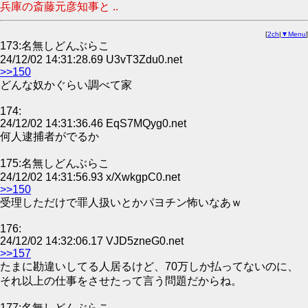
兵庫の斎藤元彦知事と ..
[
2ch
|
▼Menu
]
173:名無しどんぶらこ
24/12/02 14:31:28.69 U3vT3Zdu0.net
>>150
どんな奴かぐらい調べて家
174:
24/12/02 14:31:36.46 EqS7MQyg0.net
何人逮捕者がでるか
175:名無しどんぶらこ
24/12/02 14:31:56.93 x/XwkgpC0.net
>>150
受理しただけで罪人扱いとかパヨチン怖いなあｗ
176:
24/12/02 14:32:06.17 VJD5zneG0.net
>>157
たまに勘違いしてる人居るけど、70万しか払ってないのに、
それ以上の仕事をさせたって言う問題だからね。
177:名無しどんぶらこ