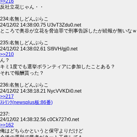
>>216
反社立花じゃん・・
234:名無しどんぶらこ
24/12/02 14:38:00.75 U3vT3Zdu0.net
ところで奥谷が立花を脅迫罪で刑事告訴したが続報が無いなｗ
235:名無しどんぶらこ
24/12/02 14:38:02.61 SI9VH/gj0.net
>>210
ん？
キミ1度でも選挙ボランティアに参加したことある？
それで報酬貰った？
236:名無しどんぶらこ
24/12/02 14:38:18.21 NycVVKDi0.net
>>217
ｽﾚﾘﾝｸ(newsplus板:86番)
237:
24/12/02 14:38:32.56 c0Ck727r0.net
>>162
俺はどちらかというと保守よりだけど