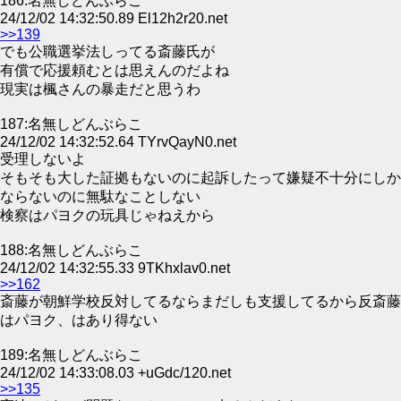
186:名無しどんぶらこ
24/12/02 14:32:50.89 El12h2r20.net
>>139
でも公職選挙法しってる斎藤氏が
有償で応援頼むとは思えんのだよね
現実は楓さんの暴走だと思うわ
187:名無しどんぶらこ
24/12/02 14:32:52.64 TYrvQayN0.net
受理しないよ
そもそも大した証拠もないのに起訴したって嫌疑不十分にしか
ならないのに無駄なことしない
検察はパヨクの玩具じゃねえから
188:名無しどんぶらこ
24/12/02 14:32:55.33 9TKhxlav0.net
>>162
斎藤が朝鮮学校反対してるならまだしも支援してるから反斎藤
はパヨク、はあり得ない
189:名無しどんぶらこ
24/12/02 14:33:08.03 +uGdc/120.net
>>135