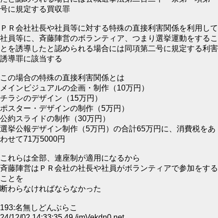
号に規定する買収罪
ＰＲ会社社長や社員等に対する特殊の直接利害関係を利用して
社員等に、斉藤陣営のボランティア、つまり選挙運動をするこ
とを誘導したと認められる場合には同項第二号に規定する利害
誘導罪に該当する
この場合の特殊の直接利害関係とは
メインビジュアルの企画・制作（10万円）
チラシのデザイン（15万円）
ポスター・デザインの制作（5万円）
公約スライドの制作（30万円）
選挙公報デザイン制作（5万円）の合計65万円に、消費税をあ
わせて71万5000円
これらは全部、連座制が適用になるから
斉藤陣営はＰＲ会社の社長や社員がボランティアで参加をする
ことを
断わらなければならなかった
193:名無しどんぶらこ
24/12/02 14:33:35.49 /jmVekdn0.net