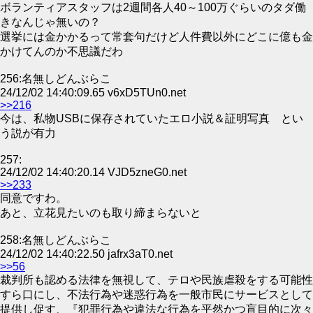
ボランティアスタッフは2週間各人40～100万ぐらいのタダ働
きなんじゃ無いの？
選挙には金かかるって常套句だけど人件費以外にどこに億も金
かけてんのか不思議だわ
256:名無しどんぶらこ
24/12/02 14:40:09.65 v6xD5TUn0.net
>>216
今は、私物USBに保存されていたエロ小説＆証明写真 とい
う説が有力
257:
24/12/02 14:40:20.14 VJD5zneG0.net
>>233
同意ですわ。
あと、立花見たいのも取り締まらないと
258:名無しどんぶらこ
24/12/02 14:40:22.50 jafrx3aT0.net
>>56
裁判所も認める法律を無視して、テロや民族虐殺をする可能性
すら口にし、不法行為や迷惑行為を一般市民にサービスとして
提供し促す、『犯罪行為や違法な行為を平然かつ盲目的に次々