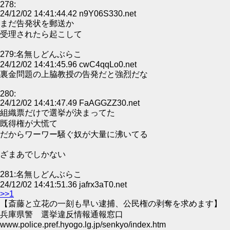
278:
24/12/02 14:41:44.42 n9Y06S330.net
まだ告発状を郵送か
受理されたら起こして
279:名無しどんぶらこ
24/12/02 14:41:45.96 cwC4qqLo0.net
裏金問題の上脇教授の告発だと強烈だな
280:
24/12/02 14:41:47.49 FaAGGZZ30.net
組織票だけで選挙が決まってた
既得権が大慌て
だからワーワー騒ぐ奴が大量に沸いてる
ざまあでしかない
281:名無しどんぶらこ
24/12/02 14:41:51.36 jafrx3aT0.net
>>1
【斎藤と立花の一刻も早い逮捕、公民権の剥奪を求めます】
兵庫県警 選挙違反情報通報窓口
www.police.pref.hyogo.lg.jp/senkyo/index.htm