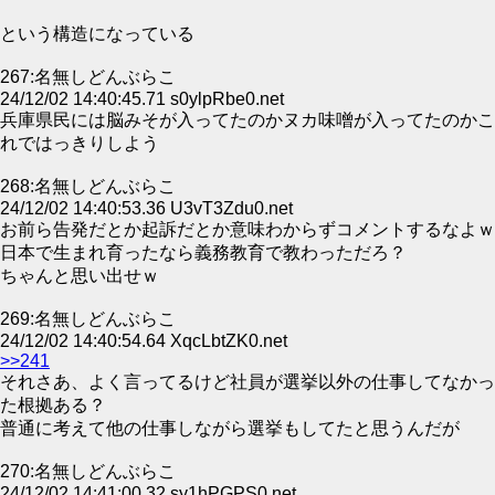
という構造になっている
267:名無しどんぶらこ
24/12/02 14:40:45.71 s0ylpRbe0.net
兵庫県民には脳みそが入ってたのかヌカ味噌が入ってたのかこ
れではっきりしよう
268:名無しどんぶらこ
24/12/02 14:40:53.36 U3vT3Zdu0.net
お前ら告発だとか起訴だとか意味わからずコメントするなよｗ
日本で生まれ育ったなら義務教育で教わっただろ？
ちゃんと思い出せｗ
269:名無しどんぶらこ
24/12/02 14:40:54.64 XqcLbtZK0.net
>>241
それさあ、よく言ってるけど社員が選挙以外の仕事してなかっ
た根拠ある？
普通に考えて他の仕事しながら選挙もしてたと思うんだが
270:名無しどんぶらこ
24/12/02 14:41:00.32 sy1hPGPS0.net