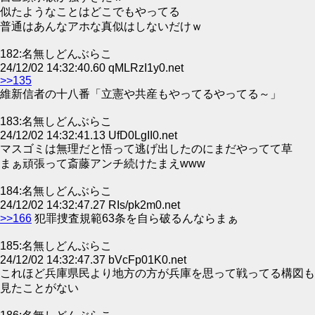
似たようなことはどこでもやってる
普通はあんなアホな真似はしないだけｗ
182:名無しどんぶらこ
24/12/02 14:32:40.60 qMLRzI1y0.net
>>135
維新信者の十八番「立憲や共産もやってるやってる～」
183:名無しどんぶらこ
24/12/02 14:32:41.13 UfD0LgII0.net
マスゴミは無理だと悟って逃げ出したのにまだやってて草
まぁ頑張って斎藤アンチ続けたまえwww
184:名無しどんぶらこ
24/12/02 14:32:47.27 RIs/pk2m0.net
>>166
犯罪捜査規範63条を自ら破るんならまぁ
185:名無しどんぶらこ
24/12/02 14:32:47.37 bVcFp01K0.net
これほど兵庫県民より地方の方が兵庫を思って戦ってる構図も
見たことがない