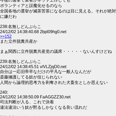
今後の選挙で業者がネット工作しても
ボランティアと誤魔化せるのなら
全国各地の選挙が滅茶苦茶になるのは目に見える。それが絶対
に嫌だわ
238:名無しどんぶらこ
24/12/02 14:38:40.68 2bpl09hg0.net
>>152
また立件脱糞共産か
まぁ関西に立件脱糞共産党の議席・・・・・ないんすけどね
239:名無しどんぶらこ
24/12/02 14:38:45.51 v/VLZjqD0.net
自分は一応旧帝卒なだけの平凡な一般人なんだが
斎藤擁護してる奴が信じられない
人間から論理的思考力を剥奪された犬畜生としか思えない
240:
24/12/02 14:38:50.09 FaAGGZZ30.net
司法判断が入る、これで決着
違法違法いう奴が黙るしかなくなる良い流れだ