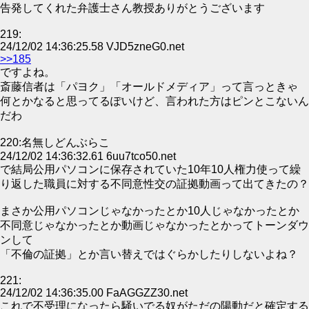
告発してくれた弁護士さん教授ありがとうございます
219:
24/12/02 14:36:25.58 VJD5zneG0.net
>>185
ですよね。
斎藤信者は「パヨク」「オールドメディア」って言っときゃ
何とかなると思ってるぽいけど、言われた方はピンとこないん
だわ
220:名無しどんぶらこ
24/12/02 14:36:32.61 6uu7tco50.net
で結局公用パソコンに保存されていた10年10人権力使って繰
り返した職員に対する不同意性交の証拠動画って出てきたの？
まさか公用パソコンじゃなかったとか10人じゃなかったとか
不同意じゃなかったとか動画じゃなかったとかってトーンダウ
ンして
「不倫の証拠」とか言い替えではぐらかしたりしないよね？
221:
24/12/02 14:36:35.00 FaAGGZZ30.net
これで不受理になったら騒いでる奴がただの陽動だと確定する