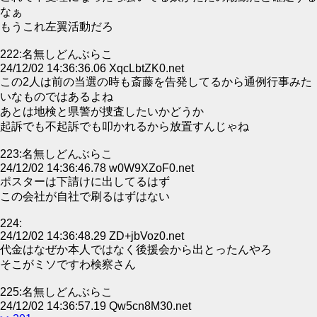
なぁ
もうこれ左翼活動だろ
222:名無しどんぶらこ
24/12/02 14:36:36.06 XqcLbtZK0.net
この2人は前の当選の時も斎藤を告発してるから通例行事みた
いなものではあるよね
あとは地検と県警が捜査したいかどうか
起訴でも不起訴でも叩かれるから放置すんじゃね
223:名無しどんぶらこ
24/12/02 14:36:46.78 w0W9XZoF0.net
ポスターは下請けに出してるはず
この会社が自社で刷るはずはない
224:
24/12/02 14:36:48.29 ZD+jbVoz0.net
代金はなぜか本人ではなく後援会から出とったんやろ
そこがミソですわ検察さん
225:名無しどんぶらこ
24/12/02 14:36:57.19 Qw5cn8M30.net