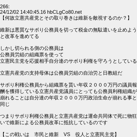
266:
24/12/02 14:40:45.16 hbCLgCo80.net
【何故立憲共産党とその取り巻きは維新を敵視するのか？】
維新は悪質なサボり公務員を切って税金の無駄遣いを止めよう
と改革を進めてる
しかし切られる側の公務員は
公務員労組の組織票を使って
立憲民主党を応援相手自分達のサボり利権を守ろうとしている
立憲共産党の支持母体は公務員労組の自治労と日教組だ
サボり利権公務員から組織票を貰い年収２０００万円の議員報
酬を獲得している立憲共産党議員にとっても公務員利権組織が
崩れることは自分達の年収２０００万円政治生命が崩れる事と
同じ
つまりサボり利権公務員と立憲共産党は運命共同体で死に物狂
いで維新による公務員改革に抵抗しているのです
【この戦いは 市民と維新 VS 役人と立憲民主党】