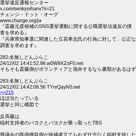
選挙違反通報センター
x.com/senkyoihanx?s=21
チェンジ・ドット・オーグ
www.change.org/ja
『斎藤元彦候補のSNS選挙運動に関する公職選挙法違反の捜
査を求める』
『兵庫県知事選に関連した立花孝志氏の行為に対して、公正な
調査を求めます』
282:名無しどんぶらこ
24/12/02 14:41:52.96 w0W9XZoF0.net
そもそも斎藤側がボランティアと強弁するなら書類があるはず
283:名無しどんぶらこ
24/12/02 14:42:08.56 TYrvQayN0.net
>>215
ほぼ当たっている
選挙と同じ構図で
反斉藤は
稲村支持者のパヨクとパヨクが乗っ取ったTBS
県議会の既得権益側が候補者立てられず仕方なく稲村支持した