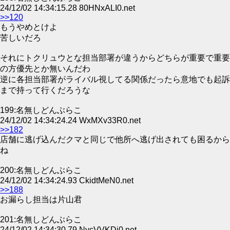
24/12/02 14:34:15.28 80HNxALI0.net
>>120
もうやめとけよ
苦しいだろ
それにトクリュウとな担当部署が違うからどちらが重要で重要
の方優先とか無いんだわ
逆に各担当部署がライバル視してる関係だったら意地でも起訴
まで持って行くだろうな
199:名無しどんぶらこ
24/12/02 14:34:24.24 WxMXv33R0.net
>>182
店舗に逃げ込んだクマと同じで他所へ逃げ出されても困るから
ね
200:名無しどんぶらこ
24/12/02 14:34:24.93 CkidtMeN0.net
>>188
お漏らし担当は片山君
201:名無しどんぶらこ
24/12/02 14:34:30.79 NycVVKDi0.net