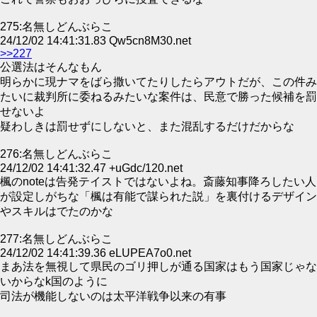
275:名無しどんぶらこ
24/12/02 14:41:31.83 Qw5cn8M30.net
>>227
公選法はそんなもん
明らかに現ナマをばら撒いてたりしたらアウトだが、この件み
たいに裁判所に委ねるみたいな案件は、民意で勝った候補を罰
せないよ
疑わしきは罰せずにしないと、また混乱するだけだからな
276:名無しどんぶらこ
24/12/02 14:41:32.47 +uGdc/120.net
楓のnoteは告発テイストではないよね。斎藤知事降ろしたい人
が設定しがちな「楓は有能で謀られた説」を裏付けるデザイン
やスキルはでたのかな
277:名無しどんぶらこ
24/12/02 14:41:39.36 eLUPEA7o0.net
まあ法を無視して県民のゴリ押しが通る国家はもう国家じゃな
いからなk国のように
司法が機能しないのは太平洋戦争以来の有事