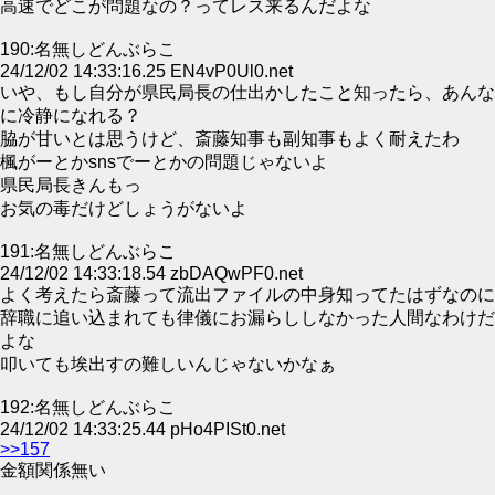
高速でどこが問題なの？ってレス来るんだよな
190:名無しどんぶらこ
24/12/02 14:33:16.25 EN4vP0Ul0.net
いや、もし自分が県民局長の仕出かしたこと知ったら、あんな
に冷静になれる？
脇が甘いとは思うけど、斎藤知事も副知事もよく耐えたわ
楓がーとかsnsでーとかの問題じゃないよ
県民局長きんもっ
お気の毒だけどしょうがないよ
191:名無しどんぶらこ
24/12/02 14:33:18.54 zbDAQwPF0.net
よく考えたら斎藤って流出ファイルの中身知ってたはずなのに
辞職に追い込まれても律儀にお漏らししなかった人間なわけだ
よな
叩いても埃出すの難しいんじゃないかなぁ
192:名無しどんぶらこ
24/12/02 14:33:25.44 pHo4PISt0.net
>>157
金額関係無い