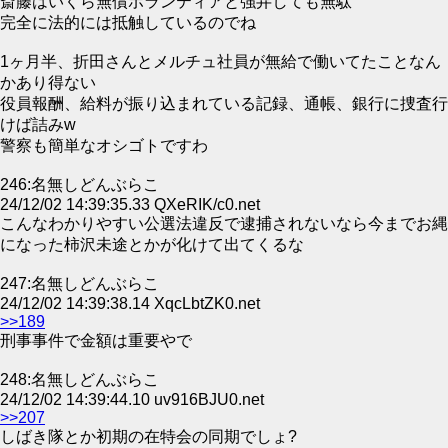
斎藤はいくら無償ボランティアと強弁しても無駄
完全に法的には抵触しているのでね
1ヶ月半、折田さんとメルチュ社員が無給で働いてたことなん
かあり得ない
役員報酬、給料が振り込まれている記録、通帳、銀行に捜査行
けば詰みw
警察も簡単なオシゴトですわ
246:名無しどんぶらこ
24/12/02 14:39:35.33 QXeRIK/c0.net
こんなわかりやすい公選法違反で逮捕されないなら今までお縄
になった柿沢未途とかが化けて出てくるな
247:名無しどんぶらこ
24/12/02 14:39:38.14 XqcLbtZK0.net
>>189
刑事事件で金額は重要やで
248:名無しどんぶらこ
24/12/02 14:39:44.10 uv916BJU0.net
>>207
しばき隊とか初期の在特会の同期でしょ?