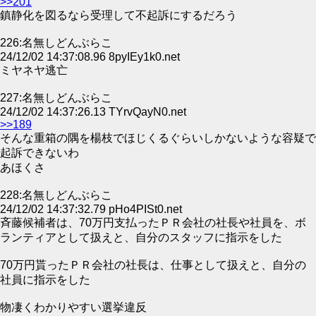
>>201
鎮静化を図るなら受理して不起訴にするだろう
226:名無しどんぶらこ
24/12/02 14:37:08.96 8pyIEy1k0.net
ミヤネヤ逃亡
227:名無しどんぶらこ
24/12/02 14:37:26.13 TYrvQayN0.net
>>189
そんな重箱の隅を楊枝でほじくるぐらいしかないような容疑で
起訴できないわ
あほくさ
228:名無しどんぶらこ
24/12/02 14:37:32.79 pHo4PISt0.net
斉藤候補者は、70万円支払ったＰＲ会社の社長や社員を、ボ
ランティアとして扱えと、自分のスタッフに指示をした
70万円貰ったＰＲ会社の社長は、仕事として扱えと、自分の
社員に指示をした
物凄くわかりやすい選挙違反