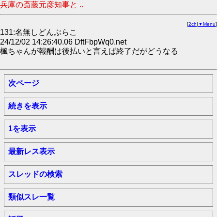
兵庫の斎藤元彦知事と ..
[
2ch
|
▼Menu
]
131:名無しどんぶらこ
24/12/02 14:26:40.06 DftFbpWq0.net
楓ちゃんが報酬は後払いと言えば終了だがどうなる
次ページ
続きを表示
1を表示
最新レス表示
スレッドの検索
類似スレ一覧