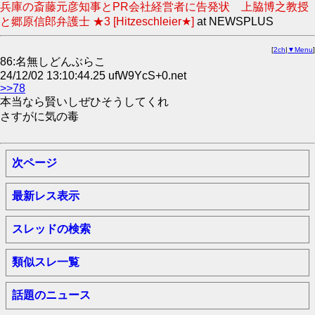
兵庫の斎藤元彦知事とPR会社経営者に告発状 上脇博之教授
と郷原信郎弁護士 ★3 [Hitzeschleier★]
at NEWSPLUS
[
2ch
|
▼Menu
]
86:名無しどんぶらこ
24/12/02 13:10:44.25 ufW9YcS+0.net
>>78
本当なら賢いしぜひそうしてくれ
さすがに気の毒
次ページ
最新レス表示
スレッドの検索
類似スレ一覧
話題のニュース