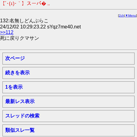
【´･(ｪ)･｀】スーパ� ..
[
2ch
|
▼Menu
]
132:名無しどんぶらこ
24/12/02 10:29:23.22 sYqz7me40.net
>>112
死に戻りクマサン
次ページ
続きを表示
1を表示
最新レス表示
スレッドの検索
類似スレ一覧