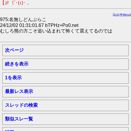
【🍖（´･(ｪ)･ ..
[
2ch
|
▼Menu
]
975:名無しどんぶらこ
24/12/02 01:31:01.67 bTPHz+Po0.net
むしろ熊の方こそ追い込まれて怖くて震えてるのでは
次ページ
続きを表示
1を表示
最新レス表示
スレッドの検索
類似スレ一覧