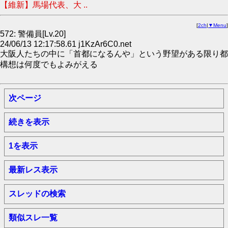
【維新】馬場代表、大 ..
[
2ch
|
▼Menu
]
572: 警備員[Lv.20]
24/06/13 12:17:58.61 j1KzAr6C0.net
大阪人たちの中に「首都になるんや」という野望がある限り都
構想は何度でもよみがえる
次ページ
続きを表示
1を表示
最新レス表示
スレッドの検索
類似スレ一覧