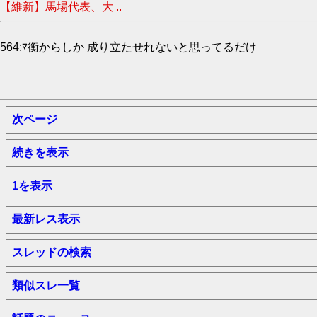
【維新】馬場代表、大 ..
564:ﾏ衡からしか 成り立たせれないと思ってるだけ
次ページ
続きを表示
1を表示
最新レス表示
スレッドの検索
類似スレ一覧