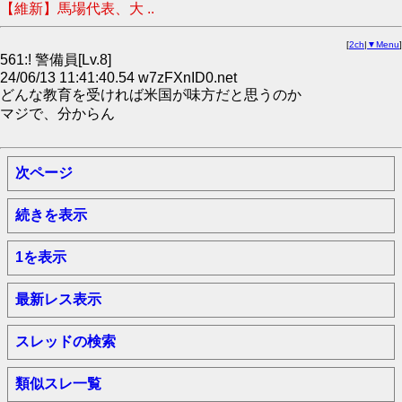
【維新】馬場代表、大 ..
[
2ch
|
▼Menu
]
561:! 警備員[Lv.8]
24/06/13 11:41:40.54 w7zFXnID0.net
どんな教育を受ければ米国が味方だと思うのか
マジで、分からん
次ページ
続きを表示
1を表示
最新レス表示
スレッドの検索
類似スレ一覧