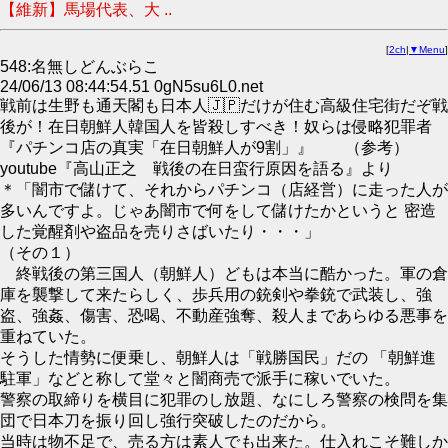
【維新】馬場代表、大 ..
[
2ch
|
▼Menu
]
548:名無しどんぶらこ
24/06/13 08:44:54.51 0gN5su6L0.net
戦前は生野も通天閣も日本人🇯🇵だけが住む高級住宅街だぞ戦
後が！在日朝鮮人韓国人を皆殺しすべき！奴らは侵略犯罪者
『パチンコ店の真実「在日朝鮮人が9割」』 （参考）
youtube『高山正之 戦後の在日蛮行原因を語る』より
＊「闇市で儲けて、それからパチンコ（店経営）に走った人が
多いんですよ。じゃあ闇市で何をして儲けたかというと 密造
した覚醒剤や盗品を売りさばいたり・・・」
（その１）
終戦後の第三国人（朝鮮人）どもは本当に酷かった。軍の倉
庫を襲撃して来たらしく、歩兵用の銃剣や拳銃で武装し、強
盗、強姦、傷害、恐喝、不動産強奪、殺人まであらゆる悪事を
重ねていた。
そうした情勢に便乗し、朝鮮人は「戦勝国民」だの 「朝鮮進
駐軍」などと称して堂々と闇商売で派手に稼いでいた。
警察の取締りを横目に犯罪のし放題、なにしろ警察の検問を集
団で日本刀を振り回し強行突破したのだから。
当時は物不足で、売る方は素人でも出来た。仕入れこそ難しか