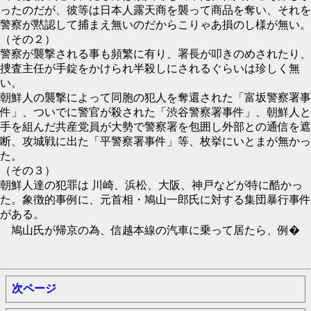
ったのだが、彼等は日本人露天商を襲って商品を奪い、それを
警察が黙認して捕まえ無いのだからこりゃあ損のし様が無い。
（その２）
警察が襲撃される事も頻繁に有り、署長が叩きのめされたり、
捜査主任が手錠をかけられ半殺しにされるぐらいは珍しく無
い。
朝鮮人の襲撃によって同胞の犯人を奪還された「富坂警察署事
件」、ついでに警官が殺された「渋谷警察署事件」、朝鮮人と
手を組んだ共産党員が大勢で警察署を包囲し外部との通信を遮
断、攻城戦に出た「平警察署事件」等、枚挙にいとまが無かっ
た。
（その３）
朝鮮人達の犯罪は 川崎、浜松、大阪、神戸などが特に酷かっ
た。象徴的事例に、元首相・鳩山一郎氏に対する集団暴行事件
がある。
鳩山氏が帰京の為、信越本線の汽車に乗って居たら、例�
次ページ