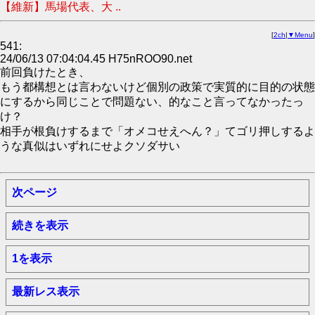
【維新】馬場代表、大 ..
[
2ch
|
▼Menu
]
541:
24/06/13 07:04:04.45 H75nROO90.net
前回負けたとき、
もう都構想とは言わないけど個別の政策で実質的に目的の状態
にするから同じことで問題ない、的なこと言ってなかったっ
け？
相手が根負けするまで「オメコせえへん？」てゴリ押しするよ
うな真似はいずれにせよクソダサい
次ページ
続きを表示
1を表示
最新レス表示