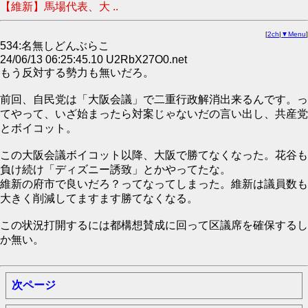
【維新】馬場代表、大 ..
[
2ch
|
▼Menu
]
534:名無しどんぶらこ
24/06/13 06:25:45.10 U2RbX27O0.net
もう反対する勢力も無いだろ。
前回、自民党は「大阪会議」で二重行政解消出来るんです。っ
てやって、いざ始まったら対案じゃないだの言い出し、共産党
とボイコット。
この大阪会議ボイコット以降、大阪で勝てなくなった。花谷も
負け続け「ディズニー誘致」とかやってたな。
維新の府市で良いだろ？ってなってしまった。維新は議員数も
大きく削減してますます勝てなくなる。
この状況打開するには都構想賛成に回って区議席を確保するし
か無い。
次ページ