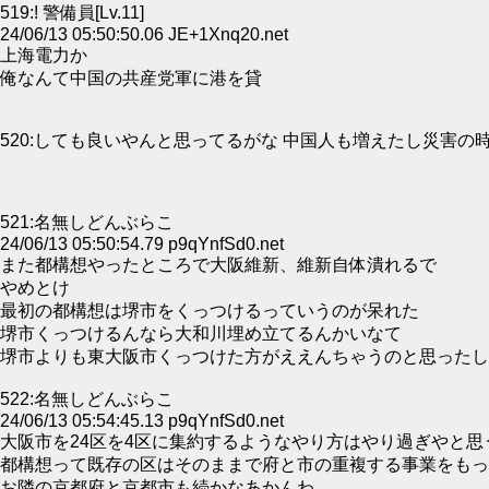
519:! 警備員[Lv.11]
24/06/13 05:50:50.06 JE+1Xnq20.net
上海電力か
俺なんて中国の共産党軍に港を貸
520:しても良いやんと思ってるがな 中国人も増えたし災害
521:名無しどんぶらこ
24/06/13 05:50:54.79 p9qYnfSd0.net
また都構想やったところで大阪維新、維新自体潰れるで
やめとけ
最初の都構想は堺市をくっつけるっていうのが呆れた
堺市くっつけるんなら大和川埋め立てるんかいなて
堺市よりも東大阪市くっつけた方がええんちゃうのと思ったし
522:名無しどんぶらこ
24/06/13 05:54:45.13 p9qYnfSd0.net
大阪市を24区を4区に集約するようなやり方はやり過ぎやと思
都構想って既存の区はそのままで府と市の重複する事業をもっ
お隣の京都府と京都市も続かなあかんわ