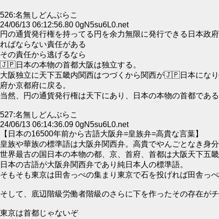
526:名無しどんぶらこ
24/06/13 06:12:56.80 0gN5su6L0.net
円の通貨発行権を持ってる円を余力無限に発行できる日本政府
ればならない責任がある
その責任から逃げるなら
🇯🇵日本の本物の首都大阪は独立する。
大阪独立に天下五畿内関西はつづくから関西が🇯🇵日本にな
府か京都府に戻る。
当然、円の通貨発行権は天下にあり、日本の本物の首都である
527:名無しどんぶらこ
24/06/13 06:14:36.09 0gN5su6L0.net
【日本の16500年前から古語大阪弁=皇族弁=高貴な言葉】
皇族や華族の標準語は大阪弁関西弁。高貴でやんごとなき身分
世界最古の国日本の本物の都、京、首府、首都は大阪天下五畿
日本の古語が大阪弁関西弁であり純日本人の標準語。
そもそも東京は田舎っぺの集まり東京で石を投げれば田舎っぺ
そして、底辺階級労働者階級のさらに下を作ったその存在がチ
東京は首都じゃないぞ