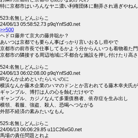
特に京都市はいろんなヤニ濃い利権団体に翻弄され過ぎやねん
523:名無しどんぶらこ
24/06/13 05:58:52.73 p9qYnfSd0.net
>>500
ヘドロ藤井て京大の藤井聡か？
あいつは京都でも要らん事ばっかり言いおるし癌やで
京都市の前市長で仕事してるかよう分からんいつも着物着た門
京都市の隣接する周辺地域に不都合な施設を押し付けたり高さ
524:名無しどんぶらこ
24/06/13 06:02:08.00 p9qYnfSd0.net
IRなんか止めといたらいいのに
横浜なんか藤木企業のハマのドンとか言われてる藤木幸夫氏が
ギャンブル、博打は人の心を蝕むだけやで
ギャンブル、カジノなんて多重債務者、依存症を生み出し
横領、着服、強盗、殺人、恐喝へつながる
外部不経済の素みたいなもん
525:名無しどんぶらこ
24/06/13 06:06:29.85 u11C26xG0.net
馬場の責任問題とれよ