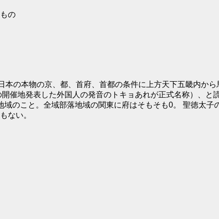
もの
て、日本の本物の京、都、首府、首都の条件に上方天下五畿内から馬
0の開催地発表した外国人の発音のトキョあれが正式名称）、と
地域のこと。全域部落地域の関東に府はそもそも0。 聖徳太子
もない。