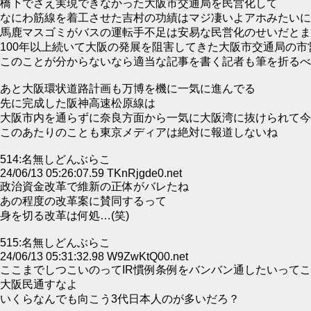
橋下でさえ実現できなかった大阪市交通局を民営化して
なにわ筋線を着工させた吉村の功績はマジ凄いよアホみたいに
馬鹿マスゴミがバスの運転手不足は安易な民営化のせいだとま
100年以上続いて大阪の発展を阻害してきた大阪市交通局の
このことが分からないなら適当な記事を書く記者も筆を折るべ
あと大阪環状道路計画も万博を機に一気に進んでる
先に完成した阪神高速松原線は
大阪市内を通らずに奈良方面から一気に大阪湾に抜けられて今
このあたりのことも東京メディアは絶対に報道しないね
514:名無しどんぶらこ
24/06/13 05:26:07.59 TKnRjgde0.net
政治資金改革で維新の正体がバレたね
あの程度の改革案に賛同するって
身を切る改革は何処…(笑)
515:名無しどんぶらこ
24/06/13 05:31:32.98 W9ZwKtQ00.net
ここまでしつこいのってIR慣例条例をバンバン通したいって
大阪民通すなよ
いくらなんでも向こう3代日本人のが多いだろ？