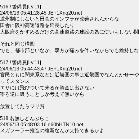
516:! 警備員[Lv.11]
24/06/13 05:41:28.45 JE+1Xnq20.net
道州制にしないと田舎のインフラが改善されんからな
田舎に阪神高速道路を延長したり
大阪府をかすめるだけの高速道路の建設の為に使いもしない関
それと同じ構図
でも、都市部といなか、双方が痛みを伴いながらでも維持しな
517:! 警備員[Lv.11]
24/06/13 05:44:43.47 JE+1Xnq20.net
官民ともに関東系などは近畿圏の事は近畿圏でなんとかせーや
ってスタンス
エサには飛びついて来るが資金は出さない
寧ろ逆に吸うことしか考えて無いから
放置してたらジリ貧
518:名無しどんぶらこ
24/06/13 05:48:03.16 q60hHTN10.net
メガソーラー推進の維新なんか支持できるかよ