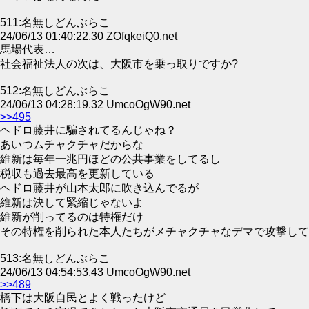
511:名無しどんぶらこ
24/06/13 01:40:22.30 ZOfqkeiQ0.net
馬場代表…
社会福祉法人の次は、大阪市を乗っ取りですか?
512:名無しどんぶらこ
24/06/13 04:28:19.32 UmcoOgW90.net
>>495
ヘドロ藤井に騙されてるんじゃね？
あいつムチャクチャだからな
維新は毎年一兆円ほどの公共事業をしてるし
税収も過去最高を更新している
ヘドロ藤井が山本太郎に吹き込んでるが
維新は決して緊縮じゃないよ
維新が削ってるのは特権だけ
その特権を削られた本人たちがメチャクチャなデマで攻撃して
513:名無しどんぶらこ
24/06/13 04:54:53.43 UmcoOgW90.net
>>489
橋下は大阪自民とよく戦ったけど