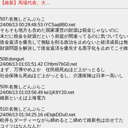
【維新】馬場代表、大 ..
507:名無しどんぶらこ
24/06/13 00:29:48.53 iYC5aq8B0.net
そもそも地方も含めた国家運営の財源は税金じゃないのに
未だに税金を財源だという前提が間違ってるのに気づいてない
借金返済を優先して無駄を削る政治を止めないと経済成長は無
財源問題を解決して借金返済を優先する黒字化を止めてこそ維
508:donguri
24/06/13 01:01:51.42 CHbm/7bG0.net
まず、万博やめよか 住民税死ぬほど上がっとるし
社会保険も死ぬほど上がっとるし、介護保険は日本一高いし
509:名無しどんぶらこ
24/06/13 01:03:56.49 ke1jK8Y20.net
維新といえば上海電力
510:名無しどんぶらこ
24/06/13 01:34:25.16 nElqkDDu0.net
松井もダーティーながら締めるとこ締めて維新色は出せてた
コイツはなんなんだ