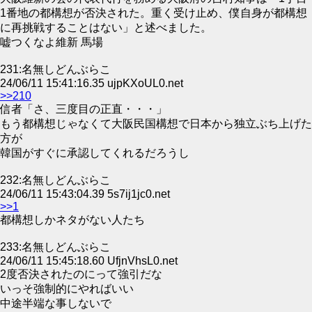
1番地の都構想が否決された。重く受け止め、僕自身が都構想
に再挑戦することはない」と述べました。
嘘つくなよ維新 馬場
231:名無しどんぶらこ
24/06/11 15:41:16.35 ujpKXoUL0.net
>>210
信者「さ、三度目の正直・・・」
もう都構想じゃなくて大阪民国構想で日本から独立ぶち上げた
方が
韓国がすぐに承認してくれるだろうし
232:名無しどんぶらこ
24/06/11 15:43:04.39 5s7ij1jc0.net
>>1
都構想しかネタがない人たち
233:名無しどんぶらこ
24/06/11 15:45:18.60 UfjnVhsL0.net
2度否決されたのにって強引だな
いっそ強制的にやればいい
中途半端な事しないで