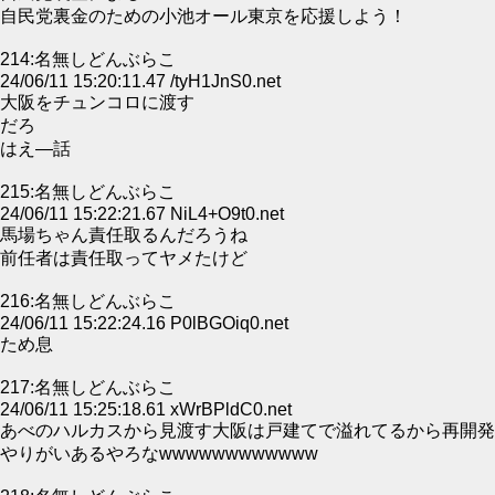
自民党裏金のための小池オール東京を応援しよう！
214:名無しどんぶらこ
24/06/11 15:20:11.47 /tyH1JnS0.net
大阪をチュンコロに渡す
だろ
はえ―話
215:名無しどんぶらこ
24/06/11 15:22:21.67 NiL4+O9t0.net
馬場ちゃん責任取るんだろうね
前任者は責任取ってヤメたけど
216:名無しどんぶらこ
24/06/11 15:22:24.16 P0lBGOiq0.net
ため息
217:名無しどんぶらこ
24/06/11 15:25:18.61 xWrBPldC0.net
あべのハルカスから見渡す大阪は戸建てで溢れてるから再開発
やりがいあるやろなwwwwwwwwwwww