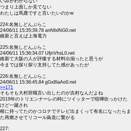
いみがわからない
つまり上面しか見てない
わたしは馬鹿ですと言いたいのかw
224:名無しどんぶらこ
24/06/11 15:35:39.78 anNfxING0.net
維新と言えば上海電力
225:名無しどんぶらこ
24/06/11 15:36:34.07 UfjnVhsL0.net
維新て大阪の人が評価する材料出揃ったと思うが
今までは探り探り支持してた感があったが
226:名無しどんぶらこ
24/06/11 15:36:45.84 gGx8IaAo0.net
>>171
そもそも大村辞職言い出したのが吉村なんだよね
2019年のトリエンナーレの時にツイッターで喧嘩吹っかけた
けど一蹴され
根に持ってたのかコロナでテレビ出まくって有名になったらま
た再燃させてリコール偽造に繋がる
227: