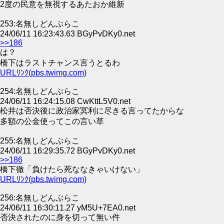
2度の民意を無視するあたおか維新
253:名無しどんぶらこ
24/06/11 16:23:43.63 BGyPvDKy0.net
>>186
は？
橋下はラストチャンス言うとるわ
URLﾘﾝｸ(pbs.twimg.com)
254:名無しどんぶらこ
24/06/11 16:24:15.08 CwKttL5V0.net
松井は否決後に政治家冥利に尽きる言ってたからな
多額の公金使ってこの言い草
255:名無しどんぶらこ
24/06/11 16:29:35.72 BGyPvDKy0.net
>>186
橋下徹「負けたら死ななきゃいけない」
URLﾘﾝｸ(pbs.twimg.com)
256:名無しどんぶらこ
24/06/11 16:30:11.27 yM5U+7EA0.net
否決されたのに身を切って無い件