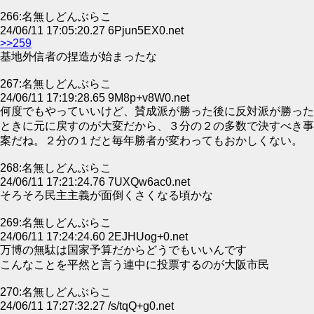
266:名無しどんぶらこ
24/06/11 17:05:20.27 6Pjun5EX0.net
>>259
基地外信者の捏造が始まったな
267:名無しどんぶらこ
24/06/11 17:19:28.65 9M8p+v8W0.net
何度でもやっていいけど、賛成派が勝った後に反対派が勝った
ときに元に戻すのが大変だから、３分の２の多数で決すべき事
案だね。２分の１だと毎年勝者が変わってもおかしくない。
268:名無しどんぶらこ
24/06/11 17:21:24.76 7UXQw6ac0.net
そろそろ民主主義が面倒くさくなる頃かな
269:名無しどんぶらこ
24/06/11 17:24:24.60 2EJHUog+0.net
万博の無駄は国家予算だからどうでもいいんです
こんなことを平然と言う連中に投票するのが大阪市民
270:名無しどんぶらこ
24/06/11 17:27:32.27 /s/tqQ+g0.net