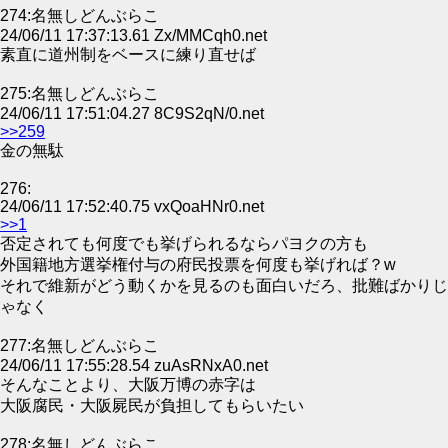
274:名無しどんぶらこ
24/06/11 17:37:13.61 Zx/MMCqh0.net
素直に道州制をベースに練り直せば
275:名無しどんぶらこ
24/06/11 17:51:04.27 8C9S2qN/0.net
>>259
金の無駄
276:
24/06/11 17:52:40.75 vxQoaHNr0.net
>>1
否定されても何度でも挙げられるならパヨクの方も
外国籍地方選挙権付与の府民投票を何度も挙げれば？w
それで維新がどう動くかを見るのも面白いだろ、批難ばかりじ
ゃなく
277:名無しどんぶらこ
24/06/11 17:55:28.54 zuAsRNxA0.net
そんなことより、大阪万博の赤字は
大阪腐民・大阪屍民が負担してもらいたい
278:名無しどんぶらこ