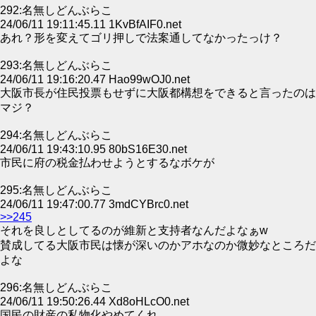
292:名無しどんぶらこ
24/06/11 19:11:45.11 1KvBfAIF0.net
あれ？形を変えてゴリ押しで法案通してなかったっけ？
293:名無しどんぶらこ
24/06/11 19:16:20.47 Hao99wOJ0.net
大阪市長が住民投票もせずに大阪都構想をできると言ったのは
マジ？
294:名無しどんぶらこ
24/06/11 19:43:10.95 80bS16E30.net
市民に府の税金払わせようとするなボケが
295:名無しどんぶらこ
24/06/11 19:47:00.77 3mdCYBrc0.net
>>245
それを良しとしてるのが維新と支持者なんだよなぁw
賛成してる大阪市民は懐が深いのかアホなのか微妙なところだ
よな
296:名無しどんぶらこ
24/06/11 19:50:26.44 Xd8oHLcO0.net
国民の財産の私物化やめてくれ