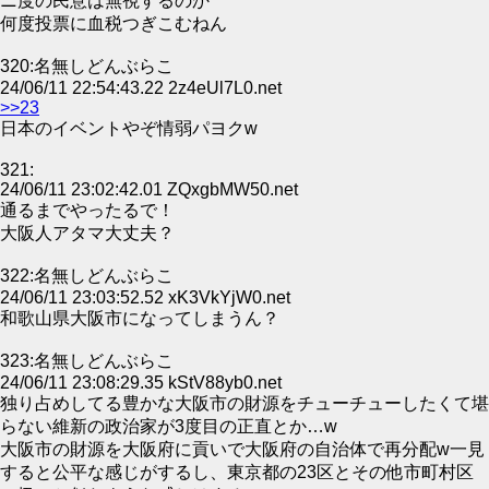
ニ度の民意は無視するのか
何度投票に血税つぎこむねん
320:名無しどんぶらこ
24/06/11 22:54:43.22 2z4eUl7L0.net
>>23
日本のイベントやぞ情弱パヨクw
321:
24/06/11 23:02:42.01 ZQxgbMW50.net
通るまでやったるで！
大阪人アタマ大丈夫？
322:名無しどんぶらこ
24/06/11 23:03:52.52 xK3VkYjW0.net
和歌山県大阪市になってしまうん？
323:名無しどんぶらこ
24/06/11 23:08:29.35 kStV88yb0.net
独り占めしてる豊かな大阪市の財源をチューチューしたくて堪
らない維新の政治家が3度目の正直とか…w
大阪市の財源を大阪府に貢いで大阪府の自治体で再分配w一見
すると公平な感じがするし、東京都の23区とその他市町村区