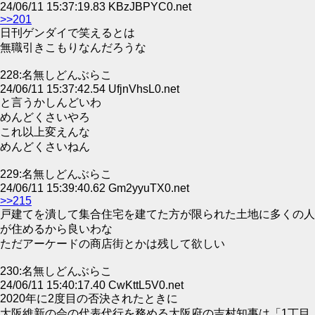
24/06/11 15:37:19.83 KBzJBPYC0.net
>>201
日刊ゲンダイで笑えるとは
無職引きこもりなんだろうな
228:名無しどんぶらこ
24/06/11 15:37:42.54 UfjnVhsL0.net
と言うかしんどいわ
めんどくさいやろ
これ以上変えんな
めんどくさいねん
229:名無しどんぶらこ
24/06/11 15:39:40.62 Gm2yyuTX0.net
>>215
戸建てを潰して集合住宅を建てた方が限られた土地に多くの人
が住めるから良いわな
ただアーケードの商店街とかは残して欲しい
230:名無しどんぶらこ
24/06/11 15:40:17.40 CwKttL5V0.net
2020年に2度目の否決されたときに
大阪維新の会の代表代行を務める大阪府の吉村知事は「1丁目