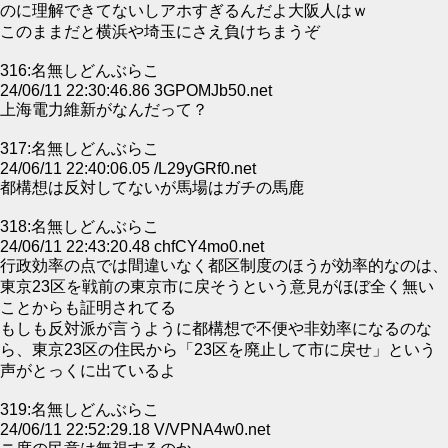
のに理解できてないしアホすぎるんだよ大阪人はｗ
このままだと横浜や埼玉にさえ負けちまうぞ
316:名無しどんぶらこ
24/06/11 22:30:46.86 3GPOMJb50.net
上海電力維新がなんだって？
317:名無しどんぶらこ
24/06/11 22:40:06.05 /L29yGRf0.net
都構想は反対してないが馬場はガチの馬鹿
318:名無しどんぶらこ
24/06/11 22:43:20.48 chfCY4mo0.net
行政効率の点では間違いなく都区制度のほうが効率的なのは、
東京23区を戦前の東京市に戻そうという意見がほぼ全く無い
ことからも証明されてる
もしも反対派が言うように都構想で不便や非効率になるのな
ら、東京23区の住民から「23区を廃止して市に戻せ」という
声がとっくに出ているよ
319:名無しどんぶらこ
24/06/11 22:52:29.18 V/VPNA4w0.net