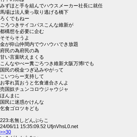
みずほと手を組んでハウスメーカー社長に就任
馬場は法人乗っ取り逃げる橋下
ろくでもねー
ごろつきサイコパスこんな維新が
都構想を必要に企む
そそらそうよ
金が仰山仲間内でウハウハでき放題
府民の為府民の為
甘い言葉吠えまくる
こんなやべー糞ごろつき維新大阪万博lでも
国民の税金つぎ込みやがって
こいつらー支持して
お零れ貰おうと乞食連合さんよ
売国奴チュンコロウジャウジャ
ほんまに
国民に迷惑かけんな
乞食ゴロツキども
223:名無しどんぶらこ
24/06/11 15:35:09.52 UfjnVhsL0.net
>>30