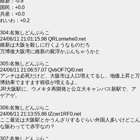
維新：-0.9
国民：+0.0
共産：+0.0
れいわ：+0.2
304:名無しどんぶらこ
24/06/11 21:01:15.98 QRLomwhe0.net
維新は大阪を殺しに行くようなものだろ
万博後大阪湾に維新の屍浮かぶんちゃうかと
305:名無しどんぶらこ
24/06/11 21:06:57.07 QvbOF7Q/0.net
アンチは必死だけど、大阪市は人口増えてるし、地価上昇と万
博効果でますます税収が増えるよ。
JR大阪駅に、ウメキタ再開発と公立大キャンパス新駅で、ア
ゲアゲ。
306:名無しどんぶらこ
24/06/11 21:13:55.86 tZcwr1RF0.net
ここ最近は大阪駅とかうんざりするぐらい外国人多いけどこん
な賑わってて赤字なの？
307:名無しどんぶらこ