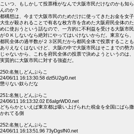
こいつ、もしかして投票権がなんで大阪市民だけなのかも知ら
んのか？
都構想は、今まで大阪市民のためだけに使ってきたお金を女子
大生が殺されることで有名な枚方市を含めた大阪府民全体のた
めに使おうという話なので、一方的に不利益を受ける大阪市民
がＯＫしないなら絶対にやってはいけないからだ。東京なら、
都民全体の過半数が２３区民だから都民全体で投票することも
ありえなくはないけど、大阪の中で大阪市民はそこまでの勢力
じゃないから、これを府民全体の投票で決めようというのは、
実質的に大阪市民に対する強盗だ。
250:名無しどんぶらこ
24/06/11 16:13:30.58 dzt5U2g/0.net
懲りない奴らだな
251:名無しどんぶらこ
24/06/11 16:13:32.02 E6aIgrWD0.net
どちらかといえば東京都は吸い上げられた税金を全国にばら撒
かれてる側
252:名無しどんぶらこ
24/06/11 16:13:51.96 73yDgsfN0.net