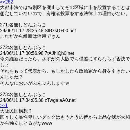
>>262
大都市法では特別区を廃止してその区域に市を設置することは
想定していないので、有権者投票をする法律上の理由がない。
271:名無しどんぶらこ
24/06/11 17:28:25.48 StBzsD+00.net
これだから維新は信用できん
272:名無しどんぶらこ
24/06/11 17:30:56.98 7tAJhiQh0.net
今の維新だったら、さすがの大阪でも僅差にすらならず否決で
しょ
それをもって代表から、もしかしたら政治家から身を引きたい
んじゃね？
そんなにおいがぷんぷんしますｗ
273:名無しどんぶらこ
24/06/11 17:34:05.38 zTwgaIaA0.net
>>1
大阪民国構想？
図々しく品性卑しいグックはもうとうの昔から上品な我が大和
から独立しとるがなwww