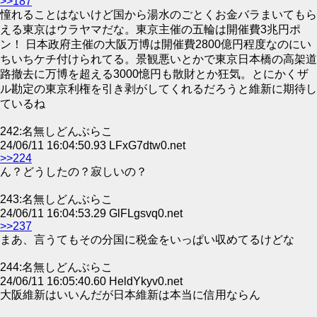
>>187
憧れることはないけど国から湯水のごとくお金バラまいてもら
える東京はウラヤマだな。東京主催の五輪は開催費3兆円ポ
ン！ 日本政府主催の大阪万博は開催費2800億円程度なのにい
ちいちケチ付けられてる。景観悪いとかで東京日本橋の高架道
路撤去に万博を超える3000憶円も散財とか狂気。とにかくザ
ル勘定の東京利権を引き剥がしてくれるだろうと維新に期待し
ているね
242:名無しどんぶらこ
24/06/11 16:04:50.93 LFxG7dtw0.net
>>224
ん？どうしたの？寂しいの？
243:名無しどんぶらこ
24/06/11 16:04:53.29 GlFLgsvq0.net
>>237
まあ、言うてもその分国に税金をいっぱい収めてるけどな
244:名無しどんぶらこ
24/06/11 16:05:40.60 HeldYkyv0.net
大阪維新はいいんだが日本維新は本当に信用ならん