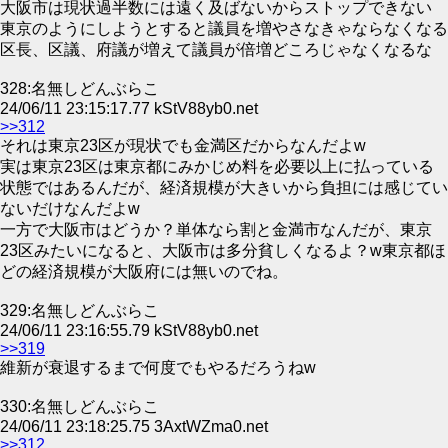
大阪市は現状過半数には遠く及ばないからストップできない
東京のようにしようとすると議員を増やさなきゃならなくなる
区長、区議、府議が増えて議員が倍増どころじゃなくなるな
328:名無しどんぶらこ
24/06/11 23:15:17.77 kStV88yb0.net
>>312
それは東京23区が現状でも金満区だからなんだよw
実は東京23区は東京都にみかじめ料を必要以上に払っている
状態ではあるんだが、経済規模が大きいから負担には感じてい
ないだけなんだよw
一方で大阪市はどうか？単体なら割と金満市なんだが、東京
23区みたいになると、大阪市は多分貧しくなるよ？w東京都ほ
どの経済規模が大阪府には無いのでね。
329:名無しどんぶらこ
24/06/11 23:16:55.79 kStV88yb0.net
>>319
維新が衰退するまで何度でもやるだろうねw
330:名無しどんぶらこ
24/06/11 23:18:25.75 3AxtWZma0.net
>>312