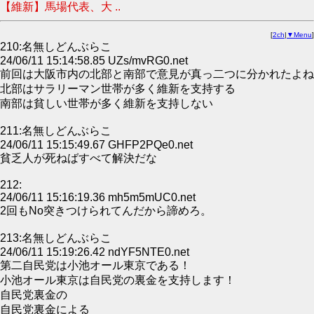
【維新】馬場代表、大 ..
[
2ch
|
▼Menu
]
210:名無しどんぶらこ
24/06/11 15:14:58.85 UZs/mvRG0.net
前回は大阪市内の北部と南部で意見が真っ二つに分かれたよね
北部はサラリーマン世帯が多く維新を支持する
南部は貧しい世帯が多く維新を支持しない
211:名無しどんぶらこ
24/06/11 15:15:49.67 GHFP2PQe0.net
貧乏人が死ねばすべて解決だな
212:
24/06/11 15:16:19.36 mh5m5mUC0.net
2回もNo突きつけられてんだから諦めろ。
213:名無しどんぶらこ
24/06/11 15:19:26.42 ndYF5NTE0.net
第二自民党は小池オール東京である！
小池オール東京は自民党の裏金を支持します！
自民党裏金の
自民党裏金による