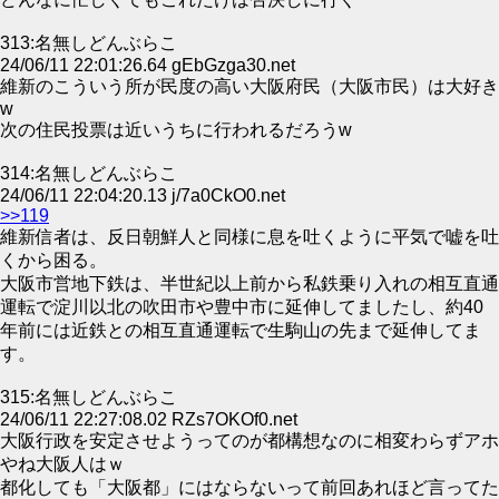
313:名無しどんぶらこ
24/06/11 22:01:26.64 gEbGzga30.net
維新のこういう所が民度の高い大阪府民（大阪市民）は大好き
w
次の住民投票は近いうちに行われるだろうw
314:名無しどんぶらこ
24/06/11 22:04:20.13 j/7a0CkO0.net
>>119
維新信者は、反日朝鮮人と同様に息を吐くように平気で嘘を吐
くから困る。
大阪市営地下鉄は、半世紀以上前から私鉄乗り入れの相互直通
運転で淀川以北の吹田市や豊中市に延伸してましたし、約40
年前には近鉄との相互直通運転で生駒山の先まで延伸してま
す。
315:名無しどんぶらこ
24/06/11 22:27:08.02 RZs7OKOf0.net
大阪行政を安定させようってのが都構想なのに相変わらずアホ
やね大阪人はｗ
都化しても「大阪都」にはならないって前回あれほど言ってた