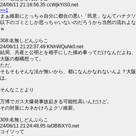
24/06/11 21:16:56.35 ccWjkYiS0.net
>>1
まぁ維新にとっちゃ自分に都合の悪い「民意」なんてハナクソ
以下のゴミとしか思っちゃいないのだろうから当然の流れよな
ｗ
308:名無しどんぶらこ
24/06/11 21:22:37.49 KNhWQuhk0.net
結局、共産と公明とを相手にした揉め事ってだけなんだよね、
大阪の都構想って。
ただ、
そもそもそんな法が無いから、都になんかなれないんよ？大阪
は。
そんなことより
万博でガス大爆発事故起きる可能性高いんだけど。
その対策にカネかけろよクソ維新。
309:名無しどんぶらこ
24/06/11 21:24:48.95 /aOB8iXY0.net
コイツって