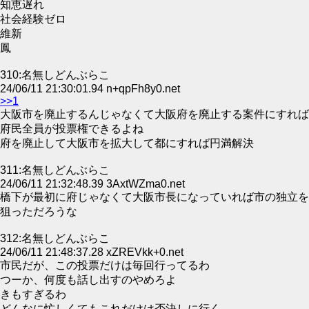
知恵遅れ
社会経験ゼロ
維新
鳳
310:名無しどんぶらこ
24/06/11 21:30:01.94 n+qpFh8y0.net
>>1
大阪市を廃止するんじゃなくて大阪府を廃止する案件にすれば
府民全員が投票権できるよね
府を廃止して大阪市を拡大して都にすれば円満解決
311:名無しどんぶらこ
24/06/11 21:32:48.39 3AxtWZma0.net
橋下が最初に府じゃなくて大阪市長になっていれば市の独立を
狙っただろうな
312:名無しどんぶらこ
24/06/11 21:48:37.28 xZREVkk+0.net
市民だが、この投票だけは毎回行ってるわ
つーか、何度も話し出すのやめろよ
きもすぎるわ
どんなに忙しくてもこれだけは否決しに行く