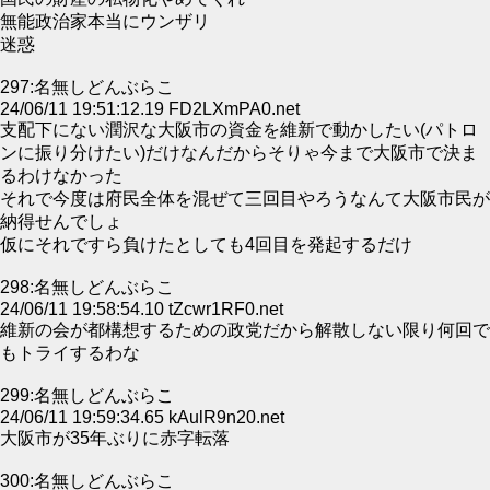
無能政治家本当にウンザリ
迷惑
297:名無しどんぶらこ
24/06/11 19:51:12.19 FD2LXmPA0.net
支配下にない潤沢な大阪市の資金を維新で動かしたい(パトロ
ンに振り分けたい)だけなんだからそりゃ今まで大阪市で決ま
るわけなかった
それで今度は府民全体を混ぜて三回目やろうなんて大阪市民が
納得せんでしょ
仮にそれですら負けたとしても4回目を発起するだけ
298:名無しどんぶらこ
24/06/11 19:58:54.10 tZcwr1RF0.net
維新の会が都構想するための政党だから解散しない限り何回で
もトライするわな
299:名無しどんぶらこ
24/06/11 19:59:34.65 kAulR9n20.net
大阪市が35年ぶりに赤字転落
300:名無しどんぶらこ