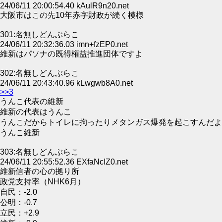
24/06/11 20:00:54.40 kAulR9n20.net
大阪市はこの先10年赤字財政が続く模様
301:名無しどんぶらこ
24/06/11 20:32:36.03 imn+fzEP0.net
維新はパソナの既得権益推進団体ですよ
302:名無しどんぶらこ
24/06/11 20:43:40.96 kLwgwb8A0.net
>>3
うんこ代表の維新
維新の代表はうんこ
うんこだからトイレに拘ったりメタンガス爆発を起こすんだよ
うんこ維新
303:名無しどんぶらこ
24/06/11 20:55:52.36 EXfaNcIZ0.net
維新信者の心の拠り所
政党支持率（NHK6月）
自民：-2.0
公明：-0.7
立民：+2.9