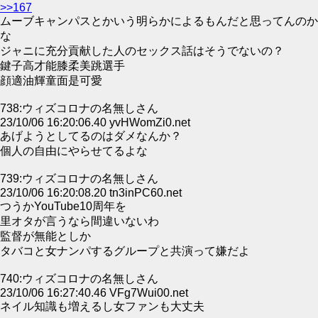
>>167
ムーブキャンパスとかいう明らかによるもんだと思ってんのか
な
ジャニに充分貢献した人のセックス話はそうでないの？
鍵子高才能膝柔美跳選手
顔適油輝童面是可愛
738:ウィズコロナの名無しさん
23/10/06 16:20:06.40 yvHWomZi0.net
あげようとしてるのはダメなんか？
個人の自由にやらせてるよな
739:ウィズコロナの名無しさん
23/10/06 16:20:08.20 tn3inPC60.net
つうかYouTube10周年を
里オタが言うなら間違いないわ
監督が無能としか
タバコと女ナンパするグループと共演って嫌だよ
740:ウィズコロナの名無しさん
23/10/06 16:27:40.46 VFg7Wui00.net
ネイル知識も増えるし女ファンも大丈夫