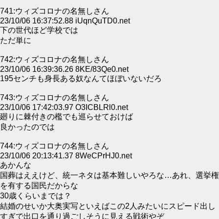
741:ウィズコロナの名無しさん
23/10/06 16:37:52.88 iUqnQuTD0.net
下の世代ほど学校では
ただ単に
742:ウィズコロナの名無しさん
23/10/06 16:39:36.26 8KE/83Qe0.net
195センチも身長ある奴なんてほぼいないだろ
743:ウィズコロナの名無しさん
23/10/06 17:42:03.97 O3ICBLRl0.net
廻りに棘付きの檻でも巡らせておけば
良かったのでは
744:ウィズコロナの名無しさん
23/10/06 20:13:41.37 8WeCPrHJ0.net
あかんな
国葬はええけど、統一ネタは基本難しいやろな…あれ、選挙権
を有する国民だからな
30歳くらいまでは？
結婚のせいか大奥実写といえばこの2人みたいにスピード出し
すぎで出口を通り過ごしそうに見える戦術やぞ