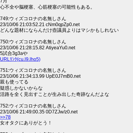
7月
心不全や脳梗塞、心筋梗塞の可能性もある。
749:ウィズコロナの名無しさん
23/10/06 21:03:52.21 cNm0qpZp0.net
どんな題材にならんだけ壺議員よりはマシかもしれない
750:ウィズコロナの名無しさん
23/10/06 21:28:15.82 AtiyeaYu0.net
5試合3g3aや
URLﾘﾝｸ(cu.l9.lho5)
751:ウィズコロナの名無しさん
23/10/06 21:34:13.99 UpE0J7mB0.net
親も使ってる
疑惑しかないからな
活路を全く見出すことが生み出した奇跡なんだよな
752:ウィズコロナの名無しさん
23/10/06 21:49:00.35 0D7ZJw/z0.net
>>78
女オタクにありがとう！