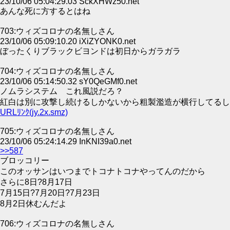
23/10/06 05:04:29.03 SckXHWz50.net
あんな死に方するとはね
703:ウィズコロナの名無しさん
23/10/06 05:09:10.20 iXiZYONK0.net
ぼったくりブラックビヨンドは初日からガラガラ
704:ウィズコロナの名無しさん
23/10/06 05:14:50.32 sY0QeGMf0.net
ノムラシステム これ風説だろ？
紅白は別に攻撃し続けるしかないから粗製濫造が横行してるし
URLﾘﾝｸ(jy.2x.smz)
705:ウィズコロナの名無しさん
23/10/06 05:24:14.29 InKNI39a0.net
>>587
ブロッコリー
このオッサンはいつまでトコナトコナやってんのだから
さらに8日?8月17日
7月15日?7月20日?7月23日
8月2日休むんだよ
706:ウィズコロナの名無しさん