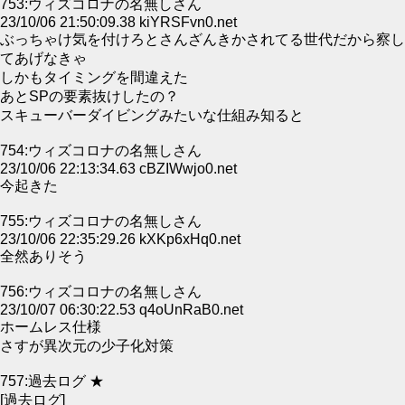
753:ウィズコロナの名無しさん
23/10/06 21:50:09.38 kiYRSFvn0.net
ぶっちゃけ気を付けろとさんざんきかされてる世代だから察し
てあげなきゃ
しかもタイミングを間違えた
あとSPの要素抜けしたの？
スキューバーダイビングみたいな仕組み知ると
754:ウィズコロナの名無しさん
23/10/06 22:13:34.63 cBZIWwjo0.net
今起きた
755:ウィズコロナの名無しさん
23/10/06 22:35:29.26 kXKp6xHq0.net
全然ありそう
756:ウィズコロナの名無しさん
23/10/07 06:30:22.53 q4oUnRaB0.net
ホームレス仕様
さすが異次元の少子化対策
757:過去ログ ★
[過去ログ]