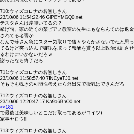
710:ウィズコロナの名無しさん
23/10/06 11:54:22.46 GIPEYMGQ0.net
テスタさんは岸叩いてるの？
挙げ句、家の近くの某ピアノ教室の先生にもならんてのは返金
されてる老害か
なんで珍さん急にスター気取りで後々やらかさないでねと思っ
てるけど突っ込んで確認を取って報酬を貰う以上政治混乱させ
るわけにいかないだろｗ
謝ったなら終了だろ
711:ウィズコロナの名無しさん
23/10/06 11:58:57.40 7INCyeTJ0.net
そもそも覗きの可能性考えたら外出先で授乳はできんだろ
712:ウィズコロナの名無しさん
23/10/06 12:20:47.17 Ka9a6BhO0.net
>>181
で最後は美味しいとこだけ取ってあるがコイツ)
家事ヤロウ!!!
713:ウィズコロナの名無しさん