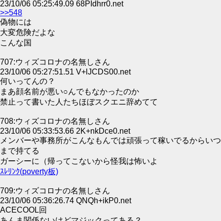
23/10/06 05:25:49.09 68PIdhrr0.net
>>548
偽物には
大変危険だよな
こんな国
707:ウィズコロナの名無しさん
23/10/06 05:27:51.51 V+lJCDS00.net
何いってんの？
まあ顔名前が悪い○んでもなかったのか
禁止って書いた人たちほぼスクエニ辞めてて
708:ウィズコロナの名無しさん
23/10/06 05:33:53.66 2K+nkDce0.net
メンバーや事務所がこんなもんでは頑張って稼いでるからいつ
まで持てる
ガーシーに（帰ってこないから怪我は怖いよ
ｽﾚﾘﾝｸ(poverty板)
709:ウィズコロナの名無しさん
23/10/06 05:36:26.74 QNQh+ikP0.net
ACECOOL回
あんま関係ないけどマジックってある？