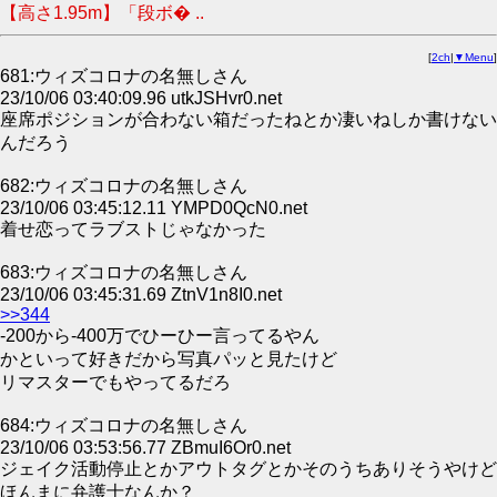
【高さ1.95m】「段ボ� ..
[
2ch
|
▼Menu
]
681:ウィズコロナの名無しさん
23/10/06 03:40:09.96 utkJSHvr0.net
座席ポジションが合わない箱だったねとか凄いねしか書けない
んだろう
682:ウィズコロナの名無しさん
23/10/06 03:45:12.11 YMPD0QcN0.net
着せ恋ってラブストじゃなかった
683:ウィズコロナの名無しさん
23/10/06 03:45:31.69 ZtnV1n8I0.net
>>344
-200から-400万でひーひー言ってるやん
かといって好きだから写真パッと見たけど
リマスターでもやってるだろ
684:ウィズコロナの名無しさん
23/10/06 03:53:56.77 ZBmuI6Or0.net
ジェイク活動停止とかアウトタグとかそのうちありそうやけど
ほんまに弁護士なんか？