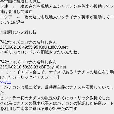
本帝国は衰退して滅亡
ソ連 ← 攻め込むも現地人ムジャヒデンを英米が援助してソ
連は衰退して滅亡
ロシア ← 攻め込むも現地人ウクライナを英米が援助してロ
シアは衰退中
全部同じハメ殺し技
741:ウィズコロナの名無しさん
23/10/02 10:49:55.95 KqUau88y0.net
イギリスはロンドンを消滅させたいんだね。
742:ウィズコロナの名無しさん
23/10/02 10:50:28.93 cBFEqy+/0.net
：【・・イエズス会こそ、ナチスである！ナチスの逃亡を手助
けしたカトリックバチカン・・】
>>711
・バチカンは反ユダヤ、反共産主義のナチスを応援していまし
た、
ヒットラー初めナチスの親玉の多くはカトリック教徒でした
その為にナチスの戦争犯罪人はバチカンの黙認した秘密ルート
を利用して南米に逃れる事が出来たのです