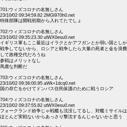
701:ウィズコロナの名無しさん
23/10/02 09:34:59.82 2MGl970h0.net
特殊部隊は開戦初期から入れてたでしょ
702:ウィズコロナの名無しさん
23/10/02 09:35:23.30 utWX0esu0.net
イギリス軍もここ最近はイラクとかアフガンとか弱い国としか
戦争してないから、ロシアと戦争したら大量の死者と金を浪費
して政権交代だろうね
参戦はメリットなし
馬鹿な判断だ
703:ウィズコロナの名無しさん
23/10/02 09:36:00.95 aWk+1dcq0.net
国の存亡をかけてドンバス住民保護のために戦うロシア
704:ウィズコロナの名無しさん
23/10/02 09:37:55.82 utWX0esu0.net
フォークランド紛争じゃ戦艦も沈没してるし、対艦ミサイルは
ほとんど実戦ないからあっさり撃沈するんじゃないかと思う