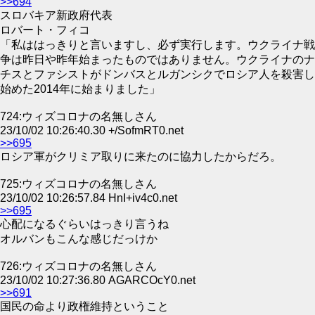
>>694
スロバキア新政府代表
ロバート・フィコ
「私ははっきりと言いますし、必ず実行します。ウクライナ戦
争は昨日や昨年始まったものではありません。ウクライナのナ
チスとファシストがドンバスとルガンシクでロシア人を殺害し
始めた2014年に始まりました」
724:ウィズコロナの名無しさん
23/10/02 10:26:40.30 +/SofmRT0.net
>>695
ロシア軍がクリミア取りに来たのに協力したからだろ。
725:ウィズコロナの名無しさん
23/10/02 10:26:57.84 HnI+iv4c0.net
>>695
心配になるぐらいはっきり言うね
オルバンもこんな感じだっけか
726:ウィズコロナの名無しさん
23/10/02 10:27:36.80 AGARCOcY0.net
>>691
国民の命より政権維持ということ