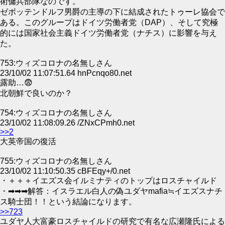
術傭兵部隊なのです。
ゼボッテンドルフ男爵の主導の下に結成されたトゥーレ協会で
ある。このグループはドイツ労働者党（DAP）、そして究極
的には国家社会主義ドイツ労働者党（ナチス）に影響を与え
た。
753:ウィズコロナの名無しさん
23/10/02 11:07:51.64 hnPcnqo80.net
露助…😨
北朝鮮で良いのか？
754:ウィズコロナの名無しさん
23/10/02 11:08:09.26 /ZNxCPmh0.net
>>2
大英帝国の復活
755:ウィズコロナの名無しさん
23/10/02 11:10:50.35 cBFEqy+/0.net
・＋＋＋イエズス会イルミナティのトップはロスチャイルド
・➡➡➡解答：イスラエル白人の偽ユダヤmafia≒イエズスナチ
ス騎士団！！という結論になります。
>>723
ユダヤ人大富豪ロスチャイルドの研究で有名な広瀬隆氏による