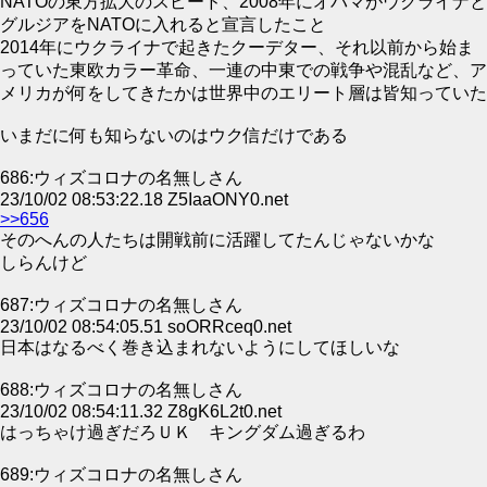
NATOの東方拡大のスピード、2008年にオバマがウクライナと
グルジアをNATOに入れると宣言したこと
2014年にウクライナで起きたクーデター、それ以前から始ま
っていた東欧カラー革命、一連の中東での戦争や混乱など、ア
メリカが何をしてきたかは世界中のエリート層は皆知っていた
いまだに何も知らないのはウク信だけである
686:ウィズコロナの名無しさん
23/10/02 08:53:22.18 Z5IaaONY0.net
>>656
そのへんの人たちは開戦前に活躍してたんじゃないかな
しらんけど
687:ウィズコロナの名無しさん
23/10/02 08:54:05.51 soORRceq0.net
日本はなるべく巻き込まれないようにしてほしいな
688:ウィズコロナの名無しさん
23/10/02 08:54:11.32 Z8gK6L2t0.net
はっちゃけ過ぎだろＵＫ キングダム過ぎるわ
689:ウィズコロナの名無しさん