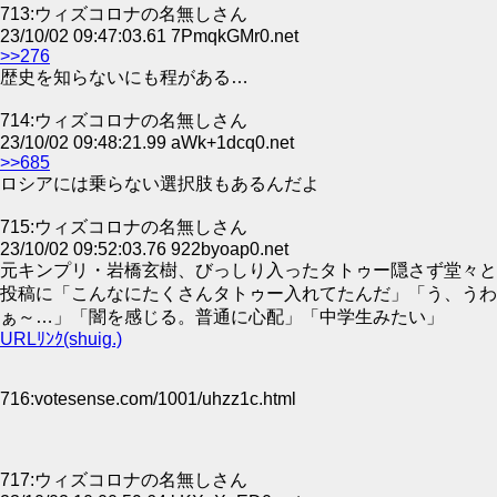
713:ウィズコロナの名無しさん
23/10/02 09:47:03.61 7PmqkGMr0.net
>>276
歴史を知らないにも程がある…
714:ウィズコロナの名無しさん
23/10/02 09:48:21.99 aWk+1dcq0.net
>>685
ロシアには乗らない選択肢もあるんだよ
715:ウィズコロナの名無しさん
23/10/02 09:52:03.76 922byoap0.net
元キンプリ・岩橋玄樹、びっしり入ったタトゥー隠さず堂々と
投稿に「こんなにたくさんタトゥー入れてたんだ」「う、うわ
ぁ～…」「闇を感じる。普通に心配」「中学生みたい」
URLﾘﾝｸ(shuig.)
716:votesense.com/1001/uhzz1c.html
717:ウィズコロナの名無しさん