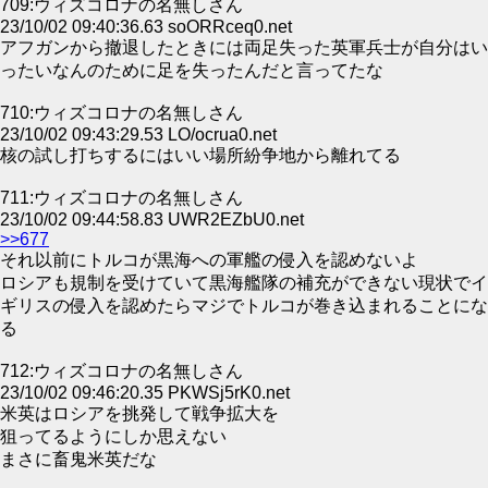
709:ウィズコロナの名無しさん
23/10/02 09:40:36.63 soORRceq0.net
アフガンから撤退したときには両足失った英軍兵士が自分はい
ったいなんのために足を失ったんだと言ってたな
710:ウィズコロナの名無しさん
23/10/02 09:43:29.53 LO/ocrua0.net
核の試し打ちするにはいい場所紛争地から離れてる
711:ウィズコロナの名無しさん
23/10/02 09:44:58.83 UWR2EZbU0.net
>>677
それ以前にトルコが黒海への軍艦の侵入を認めないよ
ロシアも規制を受けていて黒海艦隊の補充ができない現状でイ
ギリスの侵入を認めたらマジでトルコが巻き込まれることにな
る
712:ウィズコロナの名無しさん
23/10/02 09:46:20.35 PKWSj5rK0.net
米英はロシアを挑発して戦争拡大を
狙ってるようにしか思えない
まさに畜鬼米英だな