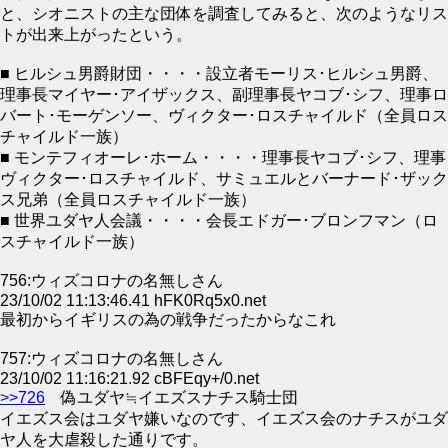
と、シオニストの主な団体を調査してみると、次のようなリス
トが出来上がったという。
■ ヒルシュ男爵財団・・・・設立者モーリス･ヒルシュ男爵、
理事長マイヤー･アイザックス、副理事長ヤコブ･シフ、理事ロ
バート･モーゲンソー、ヴィクター･ロスチャイルド（全員ロス
チャイルド一族）
■ モンテフィオーレ･ホーム・・・・理事長ヤコブ･シフ、理事
ヴィクター･ロスチャイルド、サミュエルとバーナード･ザック
ス兄弟（全員ロスチャイルド一族）
■ 世界ユダヤ人会議・・・・会長エドガー･ブロンフマン（ロ
スチャイルド一族）
756:ウィズコロナの名無しさん
23/10/02 11:13:46.41 hFK0Rq5x0.net
最初からイギリスの為の戦争だったからなこれ
757:ウィズコロナの名無しさん
23/10/02 11:16:21.92 cBFEqy+/0.net
>>726
偽ユダヤ≒イエズスナチス騎士団
イエズス会はユダヤ嫌いなのです、イエズス会のナチスがユダ
ヤ人を大虐殺した通りです。