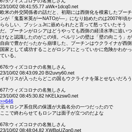
675:ウィズコロナの名無しさん
23/10/02 08:41:55.77 aWk+1dcq0.net
欧米の外交関係者の話だと、初期には西側化を模索したプーチ
ンが「鬼畜米英がーNATOが―」になり始めたのは2007年頃か
ららしい、ブッシュJrに嵌められたと言って怒っていたそう
だ。プーチンがロシアはどうやっても西側の経済水準に追いつ
けなと認識したのがこの頃。ベルリンの壁は「壁の向こう」が
自由で豊かだったから崩壊した、プーチンはウクライナが西側
国家として成功することがロシアにとっていかに危険かわかっ
ている。
676:ウィズコロナの名無しさん
23/10/02 08:43:09.20 Bl2uvry60.net
イギリスが入ったらどこの国もウクライナを落とせないだろう
677:ウィズコロナの名無しさん
23/10/02 08:45:30.82 hKELkzsw0.net
>>646
元々ロシア系住民の保護が大義名分の一つだったので
ここで終わらせてもロシアは面子が立つのだよな
678:ウィズコロナの名無しさん
23/10/02 08:48:04.82 XWBpUZgn0.net