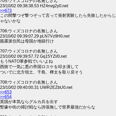
705:ウィズコロナの名無しさん
23/10/02 09:38:38.53 HZ4nvg2y0.net
>>673
この間撃つぞ撃つぞって言って発射実験したら失敗したからじ
ゃないかな
706:ウィズコロナの名無しさん
23/10/02 09:39:07.29 pLN7Vz9H0.net
親露派住民は母国か地獄行け
707:ウィズコロナの名無しさん
23/10/02 09:39:57.72 Gq15YZl/0.net
もうNATO軍参戦でいいよね
西側で一気に悪の帝国ロスケを叩き潰して
ついでに北方領土、千島、樺太を取り戻そう
708:ウィズコロナの名無しさん
23/10/02 09:40:00.31 UWR2EZbU0.net
>>653
>>654
英国が本気ならグルカ兵を出す
塹壕や街の掃討戦なら誇張無しで世界最強だからな