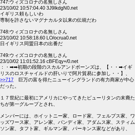
747:ウィズコロナの名無しさん
23/10/02 10:57:04.40 3J9IkdgN0.net
イギリス頼もしいわ
専制を許さないマグナカルタ以来の伝統だわ
748:ウィズコロナの名無しさん
23/10/02 10:58:18.60 LO/ocrua0.net
日イギリス同盟日本の出番だ
749:ウィズコロナの名無しさん
23/10/02 11:01:52.16 cBFEqy+/0.net
：・➡➡初期の段階のスカルアンドボーンズは、【・・➡イギ
リスのロスチャイルドの肝いりで阿片貿易に参加し・・】、
>>717
巨万の富を得たニューイングランドの有力商家が中心
だった。
１７世紀に最初にアメリカにやってきたピューリタンの末裔た
ちが第一グループとされ、
メンバーには、ホイットニー家、ロード家、フェルプス家、ワ
ッズワース家、アレン家、バンディ家、アダムス家、スティム
ソン家、タフト家、ギルマン家、パーキンス家などがあり、