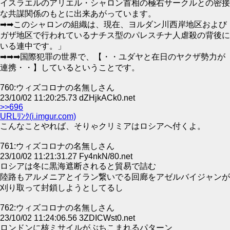
イスラエルのアリエル・シャロン首相の極右サークルとの密接
な共謀関係のもとに出来あがっています。
➡➡このシャロンの組織は、現在、ヨルダン川西岸地区および
ガザ地区で行われているナチス型のパレスチナ人虐殺の背後に
いる連中です。」
➡➡➡国際犯罪の世界で、【・・ユダヤと在日のヤクザ勢力が
連携・・】しているということです。
760:ウィズコロナの名無しさん
23/10/02 11:20:25.73 dZHjkACk0.net
>>696
URLﾘﾝｸ(i.imgur.com)
こんなことやれば、そりゃクリミアはロシアへ付くよ。
761:ウィズコロナの名無しさん
23/10/02 11:21:31.27 Fy4nkN/80.net
ロシアは冬に黒海遮断されると貿易で詰む
陸路もアルメニアとイラン繋いでる回廊をアゼルバイジャンが
刈り取って封鎖しようとしてるし
762:ウィズコロナの名無しさん
23/10/02 11:24:06.56 3ZDICWst0.net
ロンドンに核ミサイルがぶちこまれるパターン