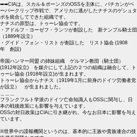
➡➡CIAは、スカル＆ボーンズのOSSを主体に、バチカンがペ
ーパークリップ作戦で、アメリカに逃がしたナチスのゲシュタ
ポを統合してできた組織です。
ナチスの原型は、トゥーレ協会です。
・アドルフ・ヨーゼフ・ランツが創設した 新テンプル騎士団
（1889年設立）
・グイド・フォン・リスト が創設した リスト協会 (1908
年 創設)
帝国ハンマー同盟 の姉妹組織 ゲルマン教団（騎士団）
(1912年設立) を媒介にして上記の２つの組織は融合して、ト
ゥーレ協会 (1918年設立)が生まれます。
トゥーレ協会からナチス（1919年1月に前身のドイツ労働者党
が設立） が生まれました。
＿＿＿
フランクフルト学派のドイツ亡命知識人もOSSに関与し、日
本の戦後政策にも影響を与えています。
OSSの対日政策はCIAに引き継がれ、今なお日本に影響を与え
ています。
※世界中の諜報機関というのは、基本的に王族や貴族連合の技