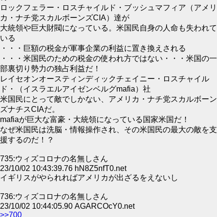
ロックフェラー・ロスチャイルド・ブッシュマフィア（アメリ
カ・ナチ党スカルボーンズCIA）達が
大統領や巨大財閥になっている。米国民自身の人命も失われて
いる
・・・巨額の税金が軍事企業の利益に置き換えされる
・・・米国民のための税金の使われ方ではない・・・米国の一
部裏切り勢力の独占利益だ！
レイセオンオースティンディックチェイニー・ロスチャイル
ド・（イスラエルアイゼンベルグmafia）社
米国民にとって敵でしかない、アメリカ・ナチ党スカルボーン
ズナチスCIAだ。
mafiaが巨大な富豪・大統領になっている国家米国だ！
なぜ米国民は洗脳・情報操作され、その米国民の最大の敵を支
援するのだ！？
735:ウィズコロナの名無しさん
23/10/02 10:43:39.76 hN8Z5nfT0.net
イギリスがやられればアメリカが出ざるをえないし
736:ウィズコロナの名無しさん
23/10/02 10:44:05.90 AGARCOcY0.net
>>700