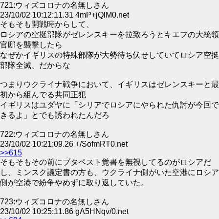
721:ウィズコロナの名無しさん
23/10/02 10:12:11.31 4mP+jQlM0.net
そもそも開戦時からして、
ロシアの空挺部隊がゼレンスキーを拉致ろうとキエフの大統領
官邸を襲撃したら
なぜかイギリスの特殊部隊が大勢待ち伏せしていてロシア空挺
部隊全滅、だからな
つまりウクライナ戦争において、イギリスはゼレンスキーと最
初から組んでる共同正犯
イギリスはユダヤに「シリアでロシアにやられた仇討が今回で
きるよ」とでも誘われたんだろ
722:ウィズコロナの名無しさん
23/10/02 10:21:09.26 +/SofmRT0.net
>>615
そもそもその前にブタペスト覚書を無視してるのがロシアだ
し、ミンスク議定書の方も、ウクライナ側がいた空港にロシア
側が空港で紛争やめずに取り返していた。
723:ウィズコロナの名無しさん
23/10/02 10:25:11.86 gA5HNqv/0.net