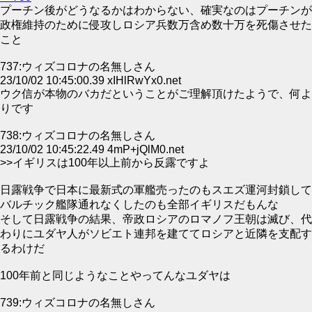
プーチン後がどうなるかはわからない、確実なのはプーチンが
政権維持のために侵攻しロシア兵数万含め数十万を死傷させた
こと
737:ウィズコロナの名無しさん
23/10/02 10:45:00.39 xIHlRwYx0.net
ウク信が本物のバカだということがご理解頂けたようで、何よ
りです
738:ウィズコロナの名無しさん
23/10/02 10:45:22.49 4mP+jQlM0.net
>>イギリスは100年以上前から反露ですよ
日露戦争で日本に最新式の軍艦売ったのもスエズ運河封鎖して
バルチック艦隊通れなくしたのも全部イギリスだもんな
そして日露戦争の結果、帝政ロシアのロマノフ王朝は滅び、代
わりにユダヤ人がソビエト連邦を建ててロシアと近隣を支配す
るわけだ
100年前と同じようなことやってんなユダヤは
739:ウィズコロナの名無しさん