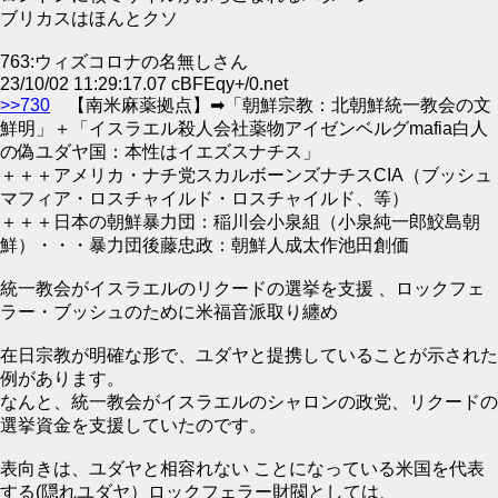
ブリカスはほんとクソ
763:ウィズコロナの名無しさん
23/10/02 11:29:17.07 cBFEqy+/0.net
>>730
【南米麻薬拠点】➡「朝鮮宗教：北朝鮮統一教会の文
鮮明」＋「イスラエル殺人会社薬物アイゼンベルグmafia白人
の偽ユダヤ国：本性はイエズスナチス」
＋＋＋アメリカ・ナチ党スカルボーンズナチスCIA（ブッシュ
マフィア・ロスチャイルド・ロスチャイルド、等）
＋＋＋日本の朝鮮暴力団：稲川会小泉組（小泉純一郎鮫島朝
鮮）・・・暴力団後藤忠政：朝鮮人成太作池田創価
統一教会がイスラエルのリクードの選挙を支援 、ロックフェ
ラー・ブッシュのために米福音派取り纏め
在日宗教が明確な形で、ユダヤと提携していることが示された
例があります。
なんと、統一教会がイスラエルのシャロンの政党、リクードの
選挙資金を支援していたのです。
表向きは、ユダヤと相容れない ことになっている米国を代表
する(隠れユダヤ）ロックフェラー財閥としては、