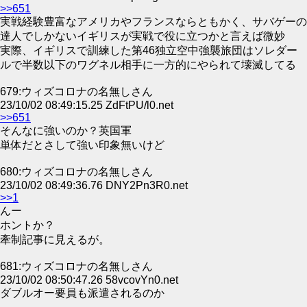
>>651
実戦経験豊富なアメリカやフランスならともかく、サバゲーの
達人でしかないイギリスが実戦で役に立つかと言えば微妙
実際、イギリスで訓練した第46独立空中強襲旅団はソレダー
ルで半数以下のワグネル相手に一方的にやられて壊滅してる
679:ウィズコロナの名無しさん
23/10/02 08:49:15.25 ZdFtPU/l0.net
>>651
そんなに強いのか？英国軍
単体だとさして強い印象無いけど
680:ウィズコロナの名無しさん
23/10/02 08:49:36.76 DNY2Pn3R0.net
>>1
んー
ホントか？
牽制記事に見えるが。
681:ウィズコロナの名無しさん
23/10/02 08:50:47.26 58vcovYn0.net
ダブルオー要員も派遣されるのか