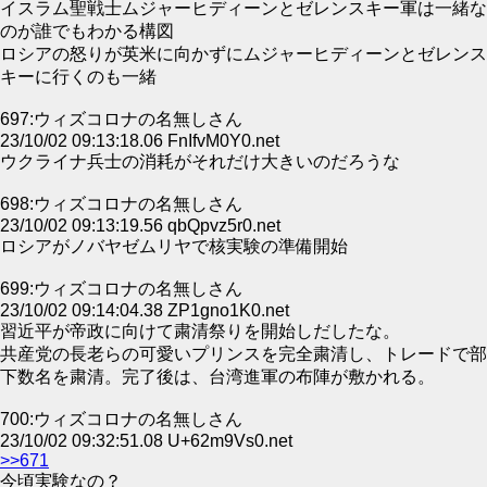
イスラム聖戦士ムジャーヒディーンとゼレンスキー軍は一緒な
のが誰でもわかる構図
ロシアの怒りが英米に向かずにムジャーヒディーンとゼレンス
キーに行くのも一緒
697:ウィズコロナの名無しさん
23/10/02 09:13:18.06 FnIfvM0Y0.net
ウクライナ兵士の消耗がそれだけ大きいのだろうな
698:ウィズコロナの名無しさん
23/10/02 09:13:19.56 qbQpvz5r0.net
ロシアがノバヤゼムリヤで核実験の準備開始
699:ウィズコロナの名無しさん
23/10/02 09:14:04.38 ZP1gno1K0.net
習近平が帝政に向けて粛清祭りを開始しだしたな。
共産党の長老らの可愛いプリンスを完全粛清し、トレードで部
下数名を粛清。完了後は、台湾進軍の布陣が敷かれる。
700:ウィズコロナの名無しさん
23/10/02 09:32:51.08 U+62m9Vs0.net
>>671
今頃実験なの？