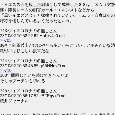
・イエズス会を模した組織として成長したＳＳは、ＳＡ（突撃
隊）隊長レームの副官カール・エルンストなどから
「黒いイエズス会」と揶揄されていたが、ヒムラー自身はその
呼称を愉しんでいるようだったという。
743:ウィズコロナの名無しさん
23/10/02 10:52:22.62 HnI+iv4c0.net
>>703
あそこ陸軍兵士だけはやたら多いからこういうアホみたいな消
耗戦には頼もしい援軍だな
744:ウィズコロナの名無しさん
23/10/02 10:52:45.85 gA5HNqv/0.net
>>710
100年間同じことを続けてきたんだよ
そりゃプーチンも切れる
745:ウィズコロナの名無しさん
23/10/02 10:56:17.52 cBFEqy+/0.net
櫻井ジャーナル