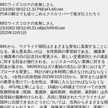
682:ウィズコロナの名無しさん
23/10/02 08:52:11.32 P6EeFL4/0.net
円卓の騎士でも送りこめエクスカリバーで薙ぎ払うだろう
683:ウィズコロナの名無しさん
23/10/02 08:52:40.53 rd8pOVRH0.net
2023年10月1日
684:から、ウクライナ国民はさまざまな変化に直面することに
なる。最も悪名高いのは、女性医師の軍登録である。 擁護者
と擁護者の日の記念日が変更され、新しい交通規則とその違反
に対する罰金が施行される。 レジスターのない業務に対する
罰金が返され、NKREKUはガス配給の支払い計算におけるア
プローチを変更し、時計の針は冬時間に移さなければならなく
なる。 ▪女性の兵役登録 2023年10月1日から、医学または薬学
の教育を受けている女性は、軍籍に入らなければならなくな
る。 AFU地上軍によると、18歳から60歳までのすべての女性
医療関係者（医師、看護師、歯科医師、助産師、薬剤師）は兵
役登録が義務付けられる。 兵役に登録されたウクライナ人が
国外に出国できるかどうかについては、当局からさまざまな情
報が伝えられてきた。 今週、保健省と国家国境局は、医療に