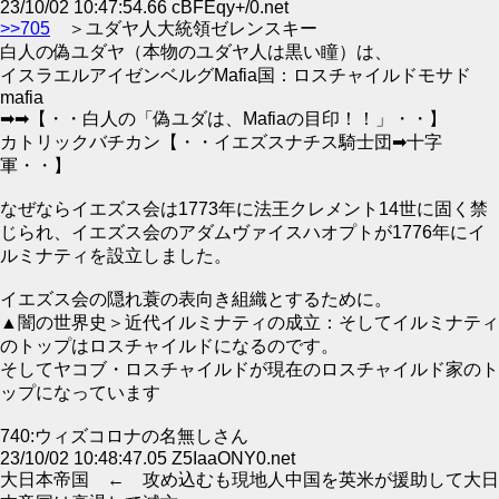
23/10/02 10:47:54.66 cBFEqy+/0.net
>>705
＞ユダヤ人大統領ゼレンスキー
白人の偽ユダヤ（本物のユダヤ人は黒い瞳）は、
イスラエルアイゼンベルグMafia国：ロスチャイルドモサド
mafia
➡➡【・・白人の「偽ユダは、Mafiaの目印！！」・・】
カトリックバチカン【・・イエズスナチス騎士団➡十字
軍・・】
なぜならイエズス会は1773年に法王クレメント14世に固く禁
じられ、イエズス会のアダムヴァイスハオプトが1776年にイ
ルミナティを設立しました。
イエズス会の隠れ蓑の表向き組織とするために。
▲闇の世界史＞近代イルミナティの成立：そしてイルミナティ
のトップはロスチャイルドになるのです。
そしてヤコブ・ロスチャイルドが現在のロスチャイルド家のト
ップになっています
740:ウィズコロナの名無しさん
23/10/02 10:48:47.05 Z5IaaONY0.net
大日本帝国 ← 攻め込むも現地人中国を英米が援助して大日