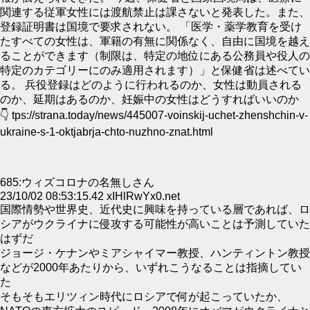
関連する従軍女性には渡航禁止は課さないと発表した。また、
登録証明書は国境で要求されない。 「医学・薬学教育を受け
たすべての女性は、軍籍の有無に関係なく、自由に国境を越え
ることができます（制限は、特定の地位にある公務員や役人の
特定のカテゴリーにのみ適用されます）」と保健省は述べてい
る。 兵役登録はどのように行われるのか、女性は動員される
のか、延期はあるのか、妊娠中の女性はどうすればいいのか
👇 tps://strana.today/news/445007-voinskij-uchet-zhenshchin-v-
ukraine-s-1-oktjabrja-chto-nuzhno-znat.html
685:ウィズコロナの名無しさん
23/10/02 08:53:15.42 xIHlRwYx0.net
国際情勢や世界史、近代史に興味を持っている層であれば、ロ
シアがウクライナに侵攻する可能性が高いことは予測していた
はずだ
ジョージ・ケナンやミアシャイマー教授、ハンティントン教授
などが2000年あたりから、いずれこうなることは指摘してい
た
そもそもエリツィン時代にロシアで何が起こっていたか、