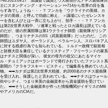
746:2023.09.27 加議会で議員とウ大統領が元ナチス親衛隊兵
士にスタンディング・オベーション >>714から世界の目を逸
らす為でしょうね・・・？ フンカを「ウクライナの英雄、カ
ナダの英雄」と呼んで功績に称え、 ＞議場にいたゼレンスキ
ーを含む人びとは一斉に立ち上がり、拍手・・・？？ フンカ
は第2次世界大戦中、ソ連軍と戦ったとロカ議長は讃えている
のだが、彼の所属部隊は第1ウクライナ師団（親衛隊ガリシア
師団）、つまりナチスのSS（武装親衛隊）だったのだ。 この
師団はユダヤ人、ポーランド人、ベラルーシ人、スロバキア人
に対する残虐行為でも知られている。 トルドー政権で副首相
と財務大臣を兼任しているクリスティア・フリーランドの家系
はナチスと関係が深い。​ 彼女の母方の祖父にあたるマイケ
ル・チョミアックはポーランドで発行されていたファシスト系
新聞の『クラキフスキー・ビスティ』で編集長を務めていた人
物。 ➡➡カナダは第2次世界大戦後、約2000名のナチス親衛隊
を受け入れ、保護したと言われている。 ➡➡ナチスはウォール
街やシティ、つまり米英の金融資本から資金援助を受けてい
た。 ➡➡そうした金融資本が作った情報機関がイギリスのMI6
やアメリカのCIAだ。