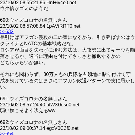
23/10/02 08:55:21.86 HnI+iv4c0.net
ウク信がゴミのようだ
690:ウィズコロナの名無しさん
23/10/02 08:57:08.84 1pAViRRT0.net
>>632
長引けばアフガン侵攻の二の舞になるから、引き延ばすのはウ
クライナとNATOの基本戦略だな。
ロシアが面目を失わずに済む方法は、大攻勢に出てキーウを陥
落させるか、適当に理由を付けてさっさと撤退するかの
どちらからいか無い。
それにも関わらず、30万人もの兵隊を占領地に貼り付けて守
成を続けているのはまさにアフガン敗退パターンで実に愚かし
い。
691:ウィズコロナの名無しさん
23/10/02 08:57:24.40 utWX0esu0.net
弱い奴こそよく吠えるww
692:ウィズコロナの名無しさん
23/10/02 09:00:37.14 egxV0C3f0.net
>>654