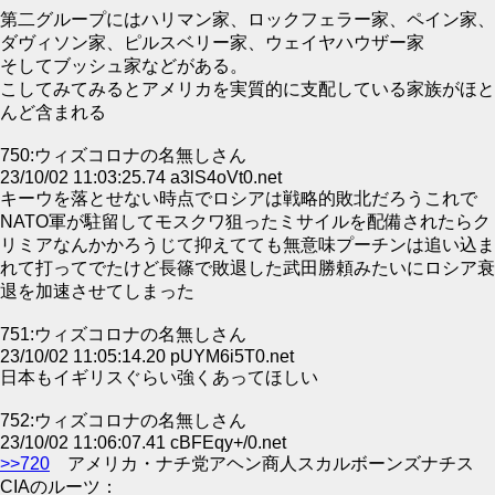
第二グループにはハリマン家、ロックフェラー家、ペイン家、
ダヴィソン家、ピルスベリー家、ウェイヤハウザー家
そしてブッシュ家などがある。
こしてみてみるとアメリカを実質的に支配している家族がほと
んど含まれる
750:ウィズコロナの名無しさん
23/10/02 11:03:25.74 a3lS4oVt0.net
キーウを落とせない時点でロシアは戦略的敗北だろうこれで
NATO軍が駐留してモスクワ狙ったミサイルを配備されたらク
リミアなんかかろうじて抑えてても無意味プーチンは追い込ま
れて打ってでたけど長篠で敗退した武田勝頼みたいにロシア衰
退を加速させてしまった
751:ウィズコロナの名無しさん
23/10/02 11:05:14.20 pUYM6i5T0.net
日本もイギリスぐらい強くあってほしい
752:ウィズコロナの名無しさん
23/10/02 11:06:07.41 cBFEqy+/0.net
>>720
アメリカ・ナチ党アヘン商人スカルボーンズナチス
CIAのルーツ：