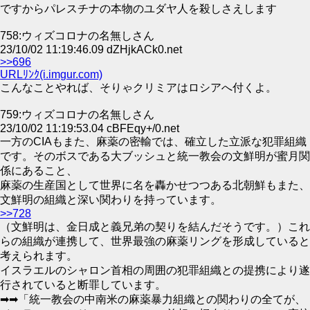
ですからパレスチナの本物のユダヤ人を殺しさえします
758:ウィズコロナの名無しさん
23/10/02 11:19:46.09 dZHjkACk0.net
>>696
URLﾘﾝｸ(i.imgur.com)
こんなことやれば、そりゃクリミアはロシアへ付くよ。
759:ウィズコロナの名無しさん
23/10/02 11:19:53.04 cBFEqy+/0.net
一方のCIAもまた、麻薬の密輸では、確立した立派な犯罪組織
です。そのボスである大ブッシュと統一教会の文鮮明が蜜月関
係にあること、
麻薬の生産国として世界に名を轟かせつつある北朝鮮もまた、
文鮮明の組織と深い関わりを持っています。
>>728
（文鮮明は、金日成と義兄弟の契りを結んだそうです。）これ
らの組織が連携して、世界最強の麻薬リングを形成していると
考えられます。
イスラエルのシャロン首相の周囲の犯罪組織との提携により遂
行されていると断罪しています。
➡➡「統一教会の中南米の麻薬暴力組織との関わりの全てが、