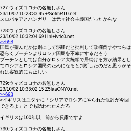
727:ウィズコロナの名無しさん
23/10/02 10:28:33.95 +/SofmRT0.net
スロバキアとハンガリーは元々社会主義国だったからな
728:ウィズコロナの名無しさん
23/10/02 10:32:04.69 HnI+iv4c0.net
>>698
国民が望んだかは別にして弱腰だと批判して政権倒すやつらは
恐らくプーチンよりロシア国民を不幸にするだろう
プーチンとしては自分がロシア大統領で居続ける方が結果とし
てロシアとロシア国民のためになると判断したのだと思うがそ
れは客観的にも正しい
729:ウィズコロナの名無しさん
23/10/02 10:33:02.15 Z5IaaONY0.net
>>693
>イギリスはユダヤに「シリアでロシアにやられた仇討が今回
できるよ」とでも誘われたんだろ
イギリスは100年以上前から反露ですよ
730:ウィズコロナの名無しさん