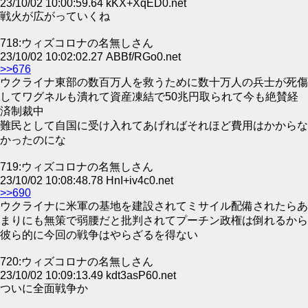
23/10/02 10:00:59.64 kKX+XqED0.net
戦火が広がっていくね
718:ウィズコロナの名無しさん
23/10/02 10:02:02.27 ABBf/RGo0.net
>>676
ウクライナ東部の数百万人を救うために数十万人の兵士が死傷
してワグネルも潰れて資産凍結で50兆円取られて今も絶賛経
済制裁中
難民として自国に受け入れてあげればそれほど費用はかからな
かったのにな
719:ウィズコロナの名無しさん
23/10/02 10:08:48.78 HnI+iv4c0.net
>>690
ウクライナに米軍の基地を建設されてミサイル配備されたらあ
まりにも無策で弱腰だと批判されてプーチン政権は倒れるから
彼ら的に今回の戦争はやらざるを得ない
720:ウィズコロナの名無しさん
23/10/02 10:09:13.49 kdt3asP60.net
ついに全面戦争か