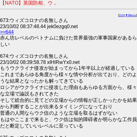
【NATO】英国防相、ウ ..
[
2ch
|
▼Menu
]
673:ウィズコロナの名無しさん
23/10/02 08:37:48.44 jek0ezgq0.net
>>644
赤ん坊レベルのベトナムに負けた世界最強の軍事国家があるら
しい
674:ウィズコロナの名無しさん
23/10/02 08:39:58.78 xIHlRwYx0.net
もうウクライナ侵攻が始まってから1年半以上が経過している
これまであらゆる角度から様々な情や分析が出ており、どのよ
うな結果となったかも解ってきている
ロシアがウクライナに侵攻した理由もあらゆる方面から、様々
な立場で論説もされてきた
そして総合的に見てどの立場からの情報が正しかったかを結果
から判断することが出来るタイミングになっており
普通の人間ならウク信のような立場を取るはずがない
もはやここまで来ると、ウク信は知的障碍者か明らかな工作員
だと断定していいレベルに至っている