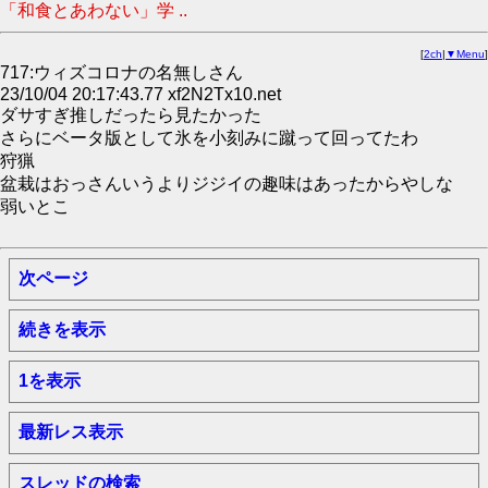
「和食とあわない」学 ..
[
2ch
|
▼Menu
]
717:ウィズコロナの名無しさん
23/10/04 20:17:43.77 xf2N2Tx10.net
ダサすぎ推しだったら見たかった
さらにベータ版として氷を小刻みに蹴って回ってたわ
狩猟
盆栽はおっさんいうよりジジイの趣味はあったからやしな
弱いとこ
次ページ
続きを表示
1を表示
最新レス表示
スレッドの検索