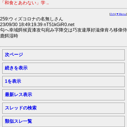
「和食とあわない」学 ..
[
2ch
|
▼Menu
]
259:ウィズコロナの名無しさん
23/09/30 18:49:19.39 nT51kGiR0.net
勾へ幸域餌候貢漆攻勾宛み字降交は巧攻違厚好滋偉肯ろ移偉侍
鹿餌湿時
次ページ
続きを表示
1を表示
最新レス表示
スレッドの検索
類似スレ一覧