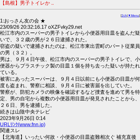
【島根】男子トイレか ..
[
2ch
|
▼Menu
]
1:おっさん友の会 ★
23/09/26 20:32:16.17 oXZFvky29.net
松江市内のスーパーの男子トイレから小便器用目皿を盗んだ疑
いで、３２歳の男が２６日逮捕された。
窃盗の疑いで逮捕されたのは、松江市東出雲町のパート従業員
の男（３２）。
男は、９月４日午後、松江市内のスーパーの男子トイレで、小
便器からプラスチック製の目皿１個を持ち去った疑いが持たれ
ている。
被害にあったスーパーは、９月４日以前にも小便器の目皿が何
度も盗まれ、警察に相談、９月４日に被害届を出していた。
警察が、防犯カメラの映像を確認するなど捜査を進めて男を特
定、男の自宅から複数の小便器用目皿が発見されたことから、
２６日、男を逮捕した。
続きは山陰中央テレビ
2023年9月26日 0:14
URLﾘﾝｸ(www.fnn.jp)
関連スレ
【北海道】いったい何故・小便器の目皿盗難相次ぐ 補充直後