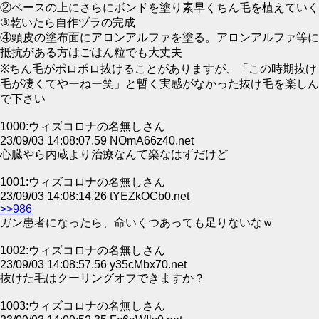
②ベースの上にさらにボンドを塗り素早くちん毛を植えていく
③乾いたら自作ヅラの完成
④頭皮の塗布面にアロンアルファを塗る。アロンアルファ等に
抵抗がある方はごはん粒でも大丈夫
※ちん毛がポロポロ抜けることがありますが、「この時期抜け
毛が凄くてやーねー笑」と暫く実感がなかった抜け毛を楽しん
で下さい
1000:ウィズコロナの名無しさん
23/09/03 14:08:07.59 NOmA66z40.net
心臓やら内蔵より治療なんて楽なはずだけど
1001:ウィズコロナの名無しさん
23/09/03 14:08:14.26 tYEZkOCb0.net
>>986
ガン患者になったら、命いくつあっても足りないなｗ
1002:ウィズコロナの名無しさん
23/09/03 14:08:57.56 y35cMbx70.net
抜けた毛はクーリングオフできますか？
1003:ウィズコロナの名無しさん