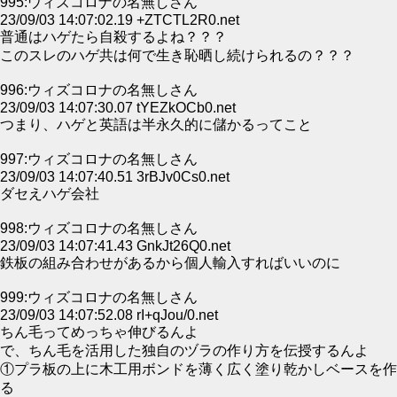
995:ウィズコロナの名無しさん
23/09/03 14:07:02.19 +ZTCTL2R0.net
普通はハゲたら自殺するよね？？？
このスレのハゲ共は何で生き恥晒し続けられるの？？？
996:ウィズコロナの名無しさん
23/09/03 14:07:30.07 tYEZkOCb0.net
つまり、ハゲと英語は半永久的に儲かるってこと
997:ウィズコロナの名無しさん
23/09/03 14:07:40.51 3rBJv0Cs0.net
ダセえハゲ会社
998:ウィズコロナの名無しさん
23/09/03 14:07:41.43 GnkJt26Q0.net
鉄板の組み合わせがあるから個人輸入すればいいのに
999:ウィズコロナの名無しさん
23/09/03 14:07:52.08 rI+qJou/0.net
ちん毛ってめっちゃ伸びるんよ
で、ちん毛を活用した独自のヅラの作り方を伝授するんよ
①プラ板の上に木工用ボンドを薄く広く塗り乾かしベースを作
る