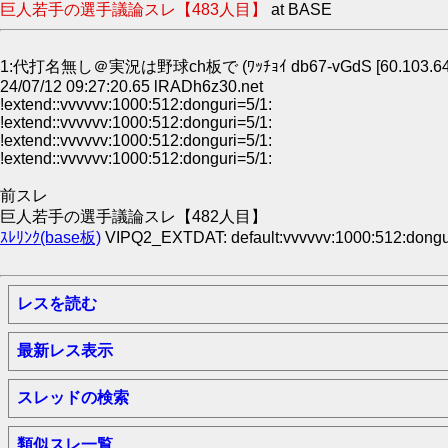
巨人若手の選手議論スレ【483人目】
at BASE
1:代打名無し＠実況は野球ch板で (ﾜｯﾁｮｲ db67-vGdS [60.103.64.
24/07/12 09:27:20.65 lRADh6z30.net
!extend::vvvvvv:1000:512:donguri=5/1:
!extend::vvvvvv:1000:512:donguri=5/1:
!extend::vvvvvv:1000:512:donguri=5/1:
!extend::vvvvvv:1000:512:donguri=5/1:
前スレ
巨人若手の選手議論スレ【482人目】
ｽﾚﾘﾝｸ(base板)
VIPQ2_EXTDAT: default:vvvvvv:1000:512:dongur
レスを読む
最新レス表示
スレッドの検索
類似スレ一覧