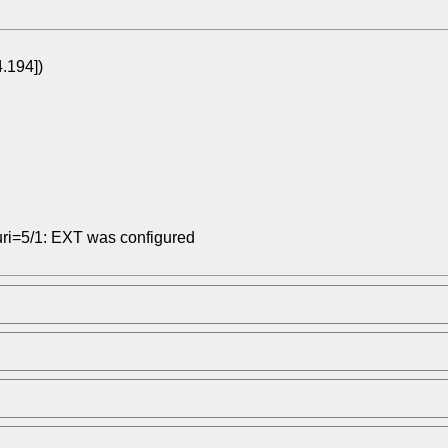
194])
i=5/1: EXT was configured