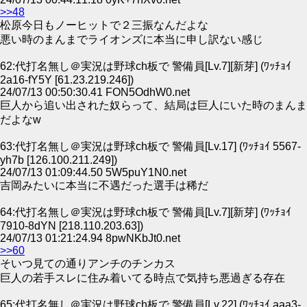
>>48
松原今日もノーヒットで２三振なんだよな
悪い時のまんまでライオンズに本当に申し訳ない感じ
62:代打名無し＠実況は野球ch板で 警備員[Lv.7][新芽] (ﾜｯﾁｮｲ
2a16-fY5Y [61.23.219.246])
24/07/13 00:50:30.41 FON5OdhW0.net
巨人から追い出された奴らって、結局は巨人にいた時のまんま
だよなw
63:代打名無し＠実況は野球ch板で 警備員[Lv.17] (ﾜｯﾁｮｲ 5567-
yh7b [126.100.211.249])
24/07/13 01:09:44.50 5W5puY1N0.net
吉岡みたいに本当に不遇だった選手は稀だ
64:代打名無し＠実況は野球ch板で 警備員[Lv.7][新芽] (ﾜｯﾁｮｲ
7910-8dYN [218.110.203.63])
24/07/13 01:21:24.94 8pwNKbJt0.net
>>60
そいつ見ての通りアンチのチンカス
巨人の若手スレに住み着いてる時点で気持ち悪過ぎる存在
65:代打名無し＠実況は野球ch板で 警備員[Lv.22] (ﾜｯﾁｮｲ aaa3-