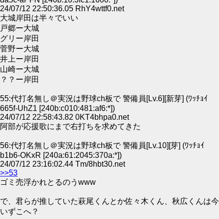
24/07/12 22:50:36.05 RhY4wttf0.net
大城岸田は半々でいい
戸郷ー大城
グリー岸田
菅野ー大城
井上ー岸田
山崎ー大城
？？ー岸田
55:代打名無し＠実況は野球ch板で 警備員[Lv.6][新芽] (ﾜｯﾁｮｲ
665f-UhZ1 [240b:c010:481:af6:*])
24/07/12 22:58:43.82 0KT4bhpa0.net
阿部が応援歌にまで右打ちを求めてきた
56:代打名無し＠実況は野球ch板で 警備員[Lv.10][芽] (ﾜｯﾁｮｲ
b1b6-OKxR [240a:61:2045:370a:*])
24/07/12 23:16:02.44 Tm/8hbt30.net
>>53
ゴミ売浮かれとるのうwww
で、君らが推していた萩尾くんとか佐々木くん、秋広くんは今
いずこへ？