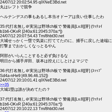
24/07/12 20:02:54.95 qIXNeE3Bd.net
丸はレフトで競争
ヘルナンデスの事もあるし本当オドーアは良い仕事したわ
35:代打名無し＠実況は野球ch板で 警備員[Lv.8][芽] (ﾜｯﾁｮｲ
b1b6-OKxR [240a:61:2045:370a:*])
24/07/12 20:07:54.43 Tm/8hbt30.net
大城せっかく一塁で気楽に打ててたのに、捕手に戻した途端に
打撃までおかしくなっとるやん
阿部がいらんことすると必ず負けるな
明日から捕手岸田、坂本は控えにしとけよマジで
36:代打名無し＠実況は野球ch板で 警備員[Lv.8][芽] (ｽｯｯﾌﾟ
Sd4a-nHe9 [49.96.46.152])
24/07/12 20:10:01.41 qIXNeE3Bd.net
>>35
大城1塁は誰が決めてたの？
37:代打名無し＠実況は野球ch板で 警備員[Lv.8][芽] (ﾜｯﾁｮｲ
b1b6-OKxR [240a:61:2045:370a:*])
24/07/12 20:10:22.13 Tm/8hbt30.net