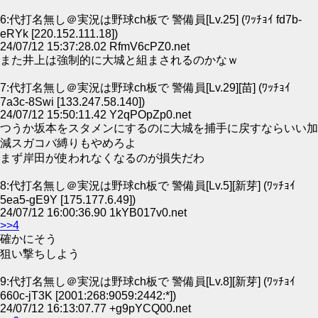
6:代打名無し＠実況は野球ch板で 警備員[Lv.25] (ﾜｯﾁｮｲ fd7b-
eRYk [220.152.111.18])
24/07/12 15:37:28.02 RfmV6cPZ0.net
また井上は強制的に大城と組まされるのかなｗ
7:代打名無し＠実況は野球ch板で 警備員[Lv.29][苗] (ﾜｯﾁｮｲ
7a3c-8Swi [133.247.58.140])
24/07/12 15:50:11.42 Y2qPOpZp0.net
つうか坂本をスタメンにするのに大城を捕手に戻すならいい加
減スガコバ縛りもやめろよ
まず岸田が使われなくなるのが損失だわ
8:代打名無し＠実況は野球ch板で 警備員[Lv.5][新芽] (ﾜｯﾁｮｲ
5ea5-gE9Y [175.177.6.49])
24/07/12 16:00:36.90 1kYB017v0.net
>>4
確かにそう
狙い撃ちしよう
9:代打名無し＠実況は野球ch板で 警備員[Lv.8][新芽] (ﾜｯﾁｮｲ
660c-jT3K [2001:268:9059:2442:*])
24/07/12 16:13:07.77 +g9pYCQ00.net