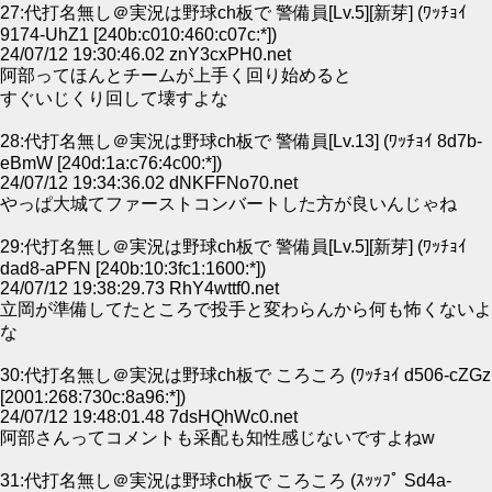
27:代打名無し＠実況は野球ch板で 警備員[Lv.5][新芽] (ﾜｯﾁｮｲ
9174-UhZ1 [240b:c010:460:c07c:*])
24/07/12 19:30:46.02 znY3cxPH0.net
阿部ってほんとチームが上手く回り始めると
すぐいじくり回して壊すよな
28:代打名無し＠実況は野球ch板で 警備員[Lv.13] (ﾜｯﾁｮｲ 8d7b-
eBmW [240d:1a:c76:4c00:*])
24/07/12 19:34:36.02 dNKFFNo70.net
やっぱ大城てファーストコンバートした方が良いんじゃね
29:代打名無し＠実況は野球ch板で 警備員[Lv.5][新芽] (ﾜｯﾁｮｲ
dad8-aPFN [240b:10:3fc1:1600:*])
24/07/12 19:38:29.73 RhY4wttf0.net
立岡が準備してたところで投手と変わらんから何も怖くないよ
な
30:代打名無し＠実況は野球ch板で ころころ (ﾜｯﾁｮｲ d506-cZGz
[2001:268:730c:8a96:*])
24/07/12 19:48:01.48 7dsHQhWc0.net
阿部さんってコメントも采配も知性感じないですよねw
31:代打名無し＠実況は野球ch板で ころころ (ｽｯｯﾌﾟ Sd4a-