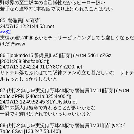
野球界の至宝坂本の自己犠牲だからヒーロー扱い
若手なら進塁打1本程度で取り上げられることはない
85: 警備員[Lv.5][芽]
24/07/13 12:21:44.53 .net
>>82
実績が違いすぎるからチェリーピッキングしても虚しくなるだ
けだぞwww
86:Tjobkmdo15 警備員[Lv.5][新芽] (ﾜｯﾁｮｲ 5d61-cZGz
[2001:268:9bdf:ab03:*])
24/07/13 12:42:24.91 DY8GYn2C0.net
サトテル落ちぶれはてて阪神ファン苛立ち甚だしいな サトテ
ルもっとしっかりしないと
87:代打名無し＠実況は野球ch板で 警備員[Lv.11][新芽] (ﾜｯﾁｮｲ
aa3c-aPFN [240d:1a:325:4e00:*])
24/07/13 12:49:52.45 S1YUtytk0.net
阪神の新人は短命で終わることが多いからな
一瞬でも輝けばそれでいいっちゃいいけど
88:代打名無し＠実況は野球ch板で 警備員[Lv.31][苗] (ﾜｯﾁｮｲ
7a3c-8Swi [133.247.58.140])