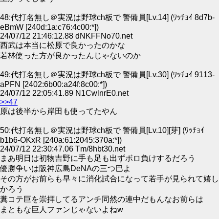
48:代打名無し＠実況は野球ch板で 警備員[Lv.14] (ﾜｯﾁｮｲ 8d7b-
eBmW [240d:1a:c76:4c00:*])
24/07/12 21:46:12.88 dNKFFNo70.net
西武は本当に松原で良かったのかな
若林使った方が良かったんじゃないのか
49:代打名無し＠実況は野球ch板で 警備員[Lv.30] (ﾜｯﾁｮｲ 9113-
aPFN [2402:6b00:a24f:8c00:*])
24/07/12 22:05:41.89 N1CwlnrE0.net
>>47
原は後半から岸田も使ってたやん
50:代打名無し＠実況は野球ch板で 警備員[Lv.10][芽] (ﾜｯﾁｮｲ
b1b6-OKxR [240a:61:2045:370a:*])
24/07/12 22:30:47.06 Tm/8hbt30.net
まあ明日は初物吉野に手も足も出ずボロ負けするだろう
優勝争いは阪神広島DeNAの三つ巴よ
その方がお前らも早々に消化試合になって若手が見られて嬉し
かろう
糞コテ巨を崇拝してるアンチ同然の連中だもんなお前らは
まともな巨人ファンじゃないよねw