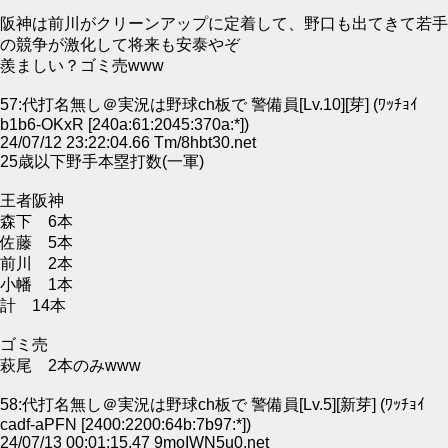
阪神は前川がクリーンアップに定着して、野口も出てきて若手
の競争が激化して将来も安泰やぞ
羨ましい？ゴミ売www
57:代打名無し＠実況は野球ch板で 警備員[Lv.10][芽] (ﾜｯﾁｮｲ
b1b6-OKxR [240a:61:2045:370a:*])
24/07/12 23:22:04.66 Tm/8hbt30.net
25歳以下野手本塁打数(一軍)
王者阪神
森下 6本
佐藤 5本
前川 2本
小幡 1本
計 14本
ゴミ売
萩尾 2本のみwww
58:代打名無し＠実況は野球ch板で 警備員[Lv.5][新芽] (ﾜｯﾁｮｲ
cadf-aPFN [2400:2200:64b:7b97:*])
24/07/13 00:01:15.47 9moIWN5u0.net