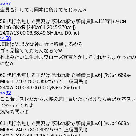
>>57
全員合計しても岡本に負けてるじゃんw
59:代打名無し＠実況は野球ch板で 警備員[Lv.11][芽] (ﾜｯﾁｮｲ
b1b6-OKxR [240a:61:2045:370a:*])
24/07/13 00:06:38.49 SHJiAoID0.net
>>58
埴輪はMLBか阪神に近々移籍するやろ
ゴミ見捨てておらんなるでw
村上みたいに生涯スワローズ宣言とかしてくれたらよかったの
になw
60:代打名無し＠実況は野球ch板で 警備員[Lv.6] (ﾜｯﾁｮｲ 669a-
M06H [2407:c800:3f32:576:* [上級国民]])
24/07/13 00:43:06.60 0yK+7nXv0.net
>>32
ここ若手スレだから大城の悪口言いたいだけなら実況か本スレ
でやってくれよ
気持ち悪いよ
61:代打名無し＠実況は野球ch板で 警備員[Lv.6] (ﾜｯﾁｮｲ 669a-
M06H [2407:c800:3f32:576:* [上級国民]])
24/07/13 00:44:11.18 0yK+7nXv0.net