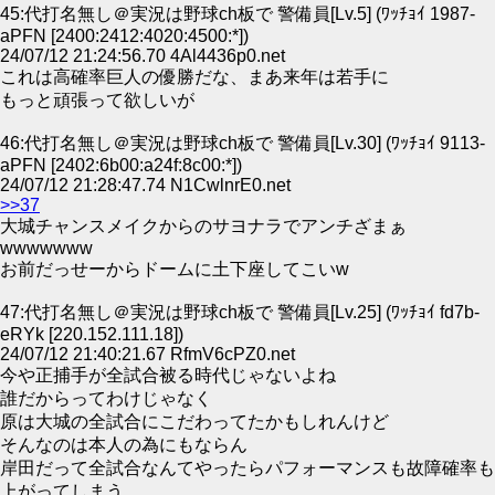
45:代打名無し＠実況は野球ch板で 警備員[Lv.5] (ﾜｯﾁｮｲ 1987-
aPFN [2400:2412:4020:4500:*])
24/07/12 21:24:56.70 4Al4436p0.net
これは高確率巨人の優勝だな、まあ来年は若手に
もっと頑張って欲しいが
46:代打名無し＠実況は野球ch板で 警備員[Lv.30] (ﾜｯﾁｮｲ 9113-
aPFN [2402:6b00:a24f:8c00:*])
24/07/12 21:28:47.74 N1CwlnrE0.net
>>37
大城チャンスメイクからのサヨナラでアンチざまぁ
wwwwwww
お前だっせーからドームに土下座してこいw
47:代打名無し＠実況は野球ch板で 警備員[Lv.25] (ﾜｯﾁｮｲ fd7b-
eRYk [220.152.111.18])
24/07/12 21:40:21.67 RfmV6cPZ0.net
今や正捕手が全試合被る時代じゃないよね
誰だからってわけじゃなく
原は大城の全試合にこだわってたかもしれんけど
そんなのは本人の為にもならん
岸田だって全試合なんてやったらパフォーマンスも故障確率も
上がってしまう