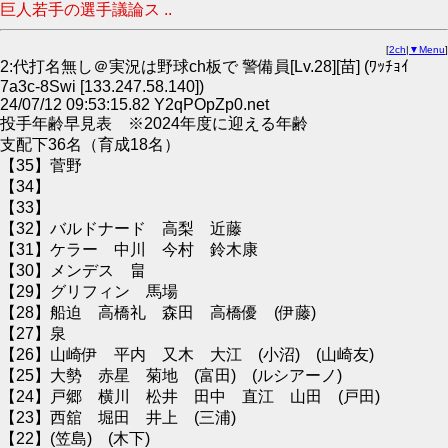
巨人若手の選手議論ス ..
[
2ch
|
▼Menu
]
2:代打名無し＠実況は野球ch板で 警備員[Lv.28][苗] (ﾜｯﾁｮｲ
7a3c-8Swi [133.247.58.140])
24/07/12 09:53:15.82 Y2qPOpZp0.net
投手年齢早見表 ※2024年度に迎える年齢
支配下36名（育成18名）
【35】菅野
【34】
【33】
【32】バルドナード 高梨 近藤
【31】ケラー 中川 今村 鈴木康
【30】メンデス 畠
【29】グリフィン 馬場
【28】船迫 高橋礼 森田 高橋優 (伊藤)
【27】泉
【26】山崎伊 平内 又木 大江 (小沼) (山崎友)
【25】大勢 赤星 菊地 (富田) (ルシアーノ)
【24】戸郷 横川 松井 田中 直江 山田 (戸田)
【23】西舘 堀田 井上 (三浦)
【22】(笠島) (木下)