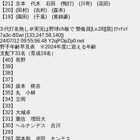
【21】京本 代木 石田 (鴨打) (川嵜) (花田)
【20】(田村) (吉村) (森本)
【19】(園田) (千葉) (黄錦豪)
3:代打名無し＠実況は野球ch板で 警備員[Lv.28][苗] (ﾜｯﾁｮｲ
7a3c-8Swi [133.247.58.140])
24/07/12 09:55:56.48 Y2qPOpZp0.net
野手年齢早見表 ※2024年度に迎える年齢
支配下31名（育成19名）
【40】長野
【39】
【38】
【37】
【36】坂本 梶谷
【35】丸 小林
【34】立岡
【33】
【32】大城卓
【31】重信 増田大
【30】ヘルナンデス 吉川
【29】
【28】岡本和 岸田 モンテス