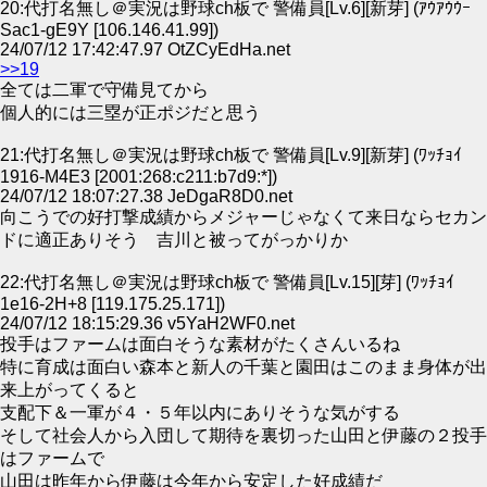
20:代打名無し＠実況は野球ch板で 警備員[Lv.6][新芽] (ｱｳｱｳｳｰ
Sac1-gE9Y [106.146.41.99])
24/07/12 17:42:47.97 OtZCyEdHa.net
>>19
全ては二軍で守備見てから
個人的には三塁が正ポジだと思う
21:代打名無し＠実況は野球ch板で 警備員[Lv.9][新芽] (ﾜｯﾁｮｲ
1916-M4E3 [2001:268:c211:b7d9:*])
24/07/12 18:07:27.38 JeDgaR8D0.net
向こうでの好打撃成績からメジャーじゃなくて来日ならセカン
ドに適正ありそう 吉川と被ってがっかりか
22:代打名無し＠実況は野球ch板で 警備員[Lv.15][芽] (ﾜｯﾁｮｲ
1e16-2H+8 [119.175.25.171])
24/07/12 18:15:29.36 v5YaH2WF0.net
投手はファームは面白そうな素材がたくさんいるね
特に育成は面白い森本と新人の千葉と園田はこのまま身体が出
来上がってくると
支配下＆一軍が４・５年以内にありそうな気がする
そして社会人から入団して期待を裏切った山田と伊藤の２投手
はファームで
山田は昨年から伊藤は今年から安定した好成績だ