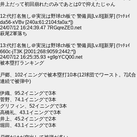
井上だって初回崩れたのみであとは0で抑えたじゃん
12:代打名無し＠実況は野球ch板で 警備員[Lv.8][新芽] (ﾜｯﾁｮｲ
da56-xVBv [240a:61:2104:fa0a:*])
24/07/12 16:24:39.47 7RGqreZE0.net
萩尾2軍落ち
13:代打名無し＠実況は野球ch板で 警備員[Lv.8][新芽] (ﾜｯﾁｮｲ
660c-jT3K [2001:268:9059:2442:*])
24/07/12 16:25:35.93 +g9pYCQ00.net
被本塁打ランキング
戸郷、102イニングで被本塁打10本(12球団でワースト。7試合
連続で被弾中)
伊織、95.2イニングで3本
菅野、74.1イニングで3本
グリフィン、52イニングで3本
高橋礼、43.1イニングで3本
井上、45.2イニングで2本
堀田、43.1イニングで3本