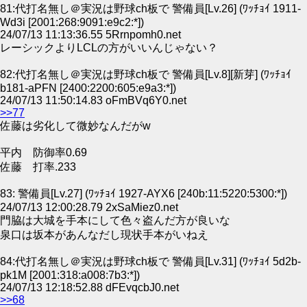
81:代打名無し＠実況は野球ch板で 警備員[Lv.26] (ﾜｯﾁｮｲ 1911-
Wd3i [2001:268:9091:e9c2:*])
24/07/13 11:13:36.55 5Rrnpomh0.net
レーシックよりLCLの方がいいんじゃない？
82:代打名無し＠実況は野球ch板で 警備員[Lv.8][新芽] (ﾜｯﾁｮｲ
b181-aPFN [2400:2200:605:e9a3:*])
24/07/13 11:50:14.83 oFmBVq6Y0.net
>>77
佐藤は劣化して微妙なんだがw
平内 防御率0.69
佐藤 打率.233
83: 警備員[Lv.27] (ﾜｯﾁｮｲ 1927-AYX6 [240b:11:5220:5300:*])
24/07/13 12:00:28.79 2xSaMiez0.net
門脇は大城を手本にして色々盗んだ方が良いな
泉口は坂本があんなだし現状手本がいねえ
84:代打名無し＠実況は野球ch板で 警備員[Lv.31] (ﾜｯﾁｮｲ 5d2b-
pk1M [2001:318:a008:7b3:*])
24/07/13 12:18:52.88 dFEvqcbJ0.net
>>68