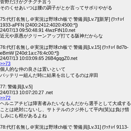
菅野だけがグチグチ言う
そのくせあいつは腰の調子がとか言ってサボりやがる
75:代打名無し＠実況は野球ch板で 警備員[Lv.7][新芽] (ﾜｯﾁｮｲ
1933-aPFN [2400:2412:4020:4500:*])
24/07/13 09:50:48.91 4lwzFtN10.net
近元や原愚がクリーンアップ打てる阪神だからな
76:代打名無し＠実況は野球ch板で 警備員[Lv.15] (ﾜｯﾁｮｲ 8d7b-
eBmW [240d:1a:c76:4c00:*])
24/07/13 10:03:09.65 26B4gqgZ0.net
>>73
個人的な仲の良さは置いといて
バッテリー組んだ時に結果を出してるのは岸田
77: 警備員[Lv.5]
24/07/13 10:07:20.27 .net
>>72
ヘルニアチビは障害者みたいなもんだから選手として大成する
ことは絶対にないし、サトテルのクジ外して平内(笑)は負け惜
しみにも程があるよね
78:代打名無し＠実況は野球ch板で 警備員[Lv.31] (ﾜｯﾁｮｲ 9113-