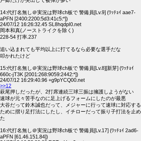
戸郷だけが突出して被弾が多い
14:代打名無し＠実況は野球ch板で 警備員[Lv.9] (ﾜｯﾁｮｲ aae7-
aPFN [2400:2200:5d3:41c5:*])
24/07/12 16:26:32.45 SL8hqdpl0.net
岡本和真(ノーストライクを除く)
228-54 打率.237
追い込まれても平均以上に打てるなら必要な選手だな
叩かれたけど
15:代打名無し＠実況は野球ch板で 警備員[Lv.8][新芽] (ﾜｯﾁｮｲ
660c-jT3K [2001:268:9059:2442:*])
24/07/12 16:29:40.96 +g9pYCQ00.net
>>12
萩尾押しだったが、2打席連続三球三振は擁護しようがない
速球が元々苦手なのに足上げるフォームにしたのが最悪
大谷だって鈴木誠也だって、メジャーに行って速球に対応する
ために摺り足打法にしたし、イチローだって振り子打法を止め
た
16:代打名無し＠実況は野球ch板で 警備員[Lv.17] (ﾜｯﾁｮｲ 2ad6-
aPFN [61.46.151.84])