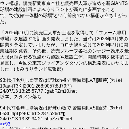
ウン構想。読売新聞東京本社と読売巨人軍が進める新GIANTS
球場の建設計画によみうりランドが新たに参画すること
で、“水族館一体型の球場”という前例のない構想が立ち上がっ
た。
「2016年10月に読売巨人軍が土地を取得して『ファーム専用
球場』を建設する計画を発表しました。当時は2023年3月末の
開業を予定していましたが、コロナ禍を受けて2020年7月に開
業延期を発表。その後、読売グループ各社のシナジー効果を最
大限発揮させる観点から施設や建設主体、開業時期を抜本的に
見直し、今回の東京ジャイアンツタウンの構想発表にいたりま
した」(よみうりランド広報部)
93:代打名無し＠実況は野球ch板で 警備員[Lv.7][新芽] (ﾜｯﾁｮｲ
19aa-jT3K [2001:268:9057:8d79:*])
24/07/13 13:25:57.77 JgabFZm10.net
坂本、スタメン落ち
94:代打名無し＠実況は野球ch板で 警備員[Lv.5][新芽] (ﾜｯﾁｮｲ
053f-I4pI [240a:61:2287:a26d:*])
24/07/13 13:39:34.21 5hpZzx/I0.net
>>93