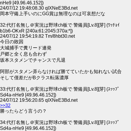
nHe9 [49.96.46.152])
24/07/12 19:48:08.30 qIXNeE3Bd.net
岡本守備上手いのにGG賞は無理なのは可哀想だな
32:代打名無し＠実況は野球ch板で 警備員[Lv.8][芽] (ﾜｯﾁｮｲ
b1b6-OKxR [240a:61:2045:370a:*])
24/07/12 19:54:19.82 Tm/8hbt30.net
今日の敗因
大城捕手で糞リード連発
戸郷と全く息も合わず
坂本スタメンでチャンスで凡退
阿部がスタメン弄らなければ勝てていたかも知れない試合
そして僅差だがBクラス転落濃厚
33:代打名無し＠実況は野球ch板で 警備員[Lv.8][芽] (ｽｯｯﾌﾟ
Sd4a-nHe9 [49.96.46.152])
24/07/12 19:56:20.65 qIXNeE3Bd.net
>>32
勝ったらどう言うの？
34:代打名無し＠実況は野球ch板で 警備員[Lv.8][芽] (ｽｯｯﾌﾟ
Sd4a-nHe9 [49.96.46.152])