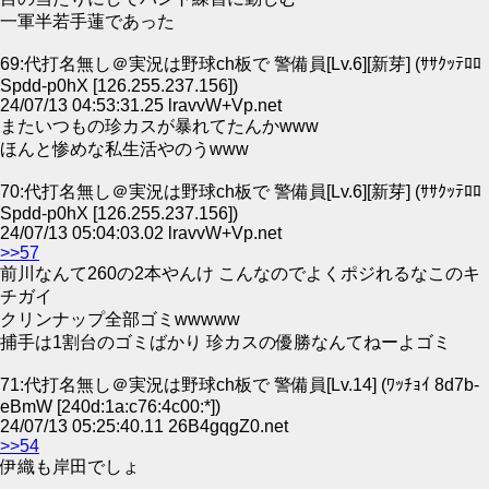
一軍半若手蓮であった
69:代打名無し＠実況は野球ch板で 警備員[Lv.6][新芽] (ｻｻｸｯﾃﾛﾛ
Spdd-p0hX [126.255.237.156])
24/07/13 04:53:31.25 lravvW+Vp.net
またいつもの珍カスが暴れてたんかwww
ほんと惨めな私生活やのうwww
70:代打名無し＠実況は野球ch板で 警備員[Lv.6][新芽] (ｻｻｸｯﾃﾛﾛ
Spdd-p0hX [126.255.237.156])
24/07/13 05:04:03.02 lravvW+Vp.net
>>57
前川なんて260の2本やんけ こんなのでよくポジれるなこのキ
チガイ
クリンナップ全部ゴミwwwww
捕手は1割台のゴミばかり 珍カスの優勝なんてねーよゴミ
71:代打名無し＠実況は野球ch板で 警備員[Lv.14] (ﾜｯﾁｮｲ 8d7b-
eBmW [240d:1a:c76:4c00:*])
24/07/13 05:25:40.11 26B4gqgZ0.net
>>54
伊織も岸田でしょ