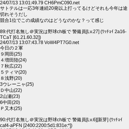
24/07/13 13:01:49.79 CH6PmC090.net
サトテルは一応3年連続20発以上打ってるけどそれも今年は途
切れそうだし
競合1位でこの成績なのはどうなのかな？って感じ
89:代打名無し＠実況は野球ch板で 警備員[Lv.27] (ﾜｯﾁｮｲ 2a16-
TCaT [61.21.60.32])
24/07/13 13:07:43.78 VoW4PT7G0.net
今日の２軍
９岡田(25)
４増田陸(24)
７秋広(22)
５ティマ(20)
８浅野(20)
3ウレーニャ(25)
Ｄ中山(22)
2山瀬(23)
6中田(20)
Ｐ又木(25)
90:代打名無し＠実況は野球ch板で 警備員[Lv.6][新芽] (ﾜｯﾁｮｲ
caf4-aPFN [2400:2200:5d1:831e:*])