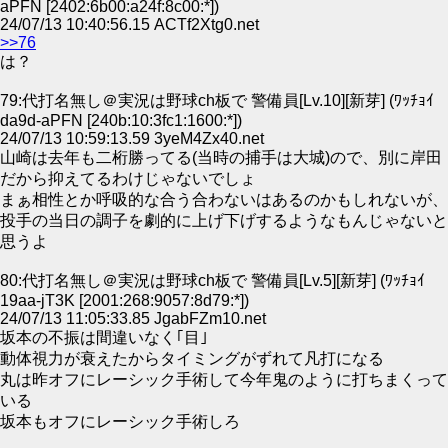
aPFN [2402:6b00:a24f:8c00:*])
24/07/13 10:40:56.15 ACTf2Xtg0.net
>>76
は？
79:代打名無し＠実況は野球ch板で 警備員[Lv.10][新芽] (ﾜｯﾁｮｲ
da9d-aPFN [240b:10:3fc1:1600:*])
24/07/13 10:59:13.59 3yeM4Zx40.net
山崎は去年も二桁勝ってる(当時の捕手は大城)ので、別に岸田
だから抑えてるわけじゃないでしょ
まぁ相性とか呼吸的な合う合わないはあるのかもしれないが、
投手の当日の調子を劇的に上げ下げするようなもんじゃないと
思うよ
80:代打名無し＠実況は野球ch板で 警備員[Lv.5][新芽] (ﾜｯﾁｮｲ
19aa-jT3K [2001:268:9057:8d79:*])
24/07/13 11:05:33.85 JgabFZm10.net
坂本の不振は間違いなく｢目｣
動体視力が衰えたからタイミングがずれて凡打になる
丸は昨オフにレーシック手術して今年鬼のように打ちまくって
いる
坂本もオフにレーシック手術しろ