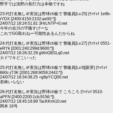
野手では浅野の長打力は本物ですね
23:代打名無し＠実況は野球ch板で 警備員[Lv.25] (ﾜｯﾁｮｲ 1e9b-
rYDX [2400:4150:2102:ae00:*])
24/07/12 18:24:51.81 3HrLNTP+0.net
今年の吉川の守備すげーな
これでGG取れねー可能性あるんだからね
24:代打名無し＠実況は野球ch板で 警備員[Lv.27] (ﾜｯﾁｮｲ 0551-
eRYk [2001:240:299d:9600:*])
24/07/12 18:26:32.28 gWnGBSLq0.net
カドワキどこいった
25:代打名無し＠実況は野球ch板で 警備員[Lv.9][新芽] (ﾜｯﾁｮｲ
660c-jT3K [2001:268:9059:2442:*])
24/07/12 18:34:38.25 +g9pYCQ00.net
若林いらない
26:代打名無し＠実況は野球ch板で ころころ (ﾜｯﾁｮｲ 0510-
aPFN [2400:2200:1cb:9156:*])
24/07/12 18:45:18.89 TacKKmi10.net
岡本 16号