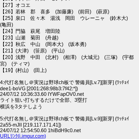
【27】オコエ
【26】若林 郡 喜多 (加藤廉) (前田) (萩原)
【25】泉口 佐々木 湯浅 岡田 ウレーニャ (鈴木大)
(亀田)
【24】門脇 萩尾 増田陸
【23】山瀬 菊田 (舟越)
【22】秋広 中山 (岡本大) (坂本勇)
【21】(大津) (笹原) (平山)
【20】浅野 中田 (北村) (相澤) (大城元) (三塚) (宇都
宮) (ティマ)
【19】(村山) (田上)
4:代打名無し＠実況は野球ch板で 警備員[Lv.7][新芽] (ﾜｯﾁｮｲ
dee1-boVG [2001:268:98b3:7f42:*])
24/07/12 10:36:33.60 IYWFapOV0.net
ライト狙い打ちするだけで全部、3塁打
横浜を3タテしよう
5:代打名無し＠実況は野球ch板で 警備員[Lv.9][新芽] (ﾜｯﾁｮｲ
2a55-mJlI [219.117.171.41])
24/07/12 12:54:50.60 1hiBdH9c0.net
URLﾘﾝｸ(i.imgur.com)