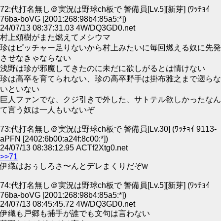
72:代打名無し＠実況は野球ch板で 警備員[Lv.5][新芽] (ﾜｯﾁｮｲ
76ba-boVG [2001:268:98b4:85a5:*])
24/07/13 08:37:31.03 4W/DQ3GD0.net
村上頌樹がまた燃えてメシウマ
珍はピッチャー足りないから村上みたいに毎回燃える奴に先発
させなきゃならない
浅野は珍が邪魔してきたのに未だに欲しがるとは情けない
珍は高卒を育てられない、珍の高卒野手は掛布雅之まで遡らな
いといない
巨人ファンでな、クジ引きで外した、サトテル欲しかったなん
て言う奴は一人もいないぞ
73:代打名無し＠実況は野球ch板で 警備員[Lv.30] (ﾜｯﾁｮｲ 9113-
aPFN [2402:6b00:a24f:8c00:*])
24/07/13 08:38:12.95 ACTf2Xtg0.net
>>71
伊織はおぅしろさ〜んとデレまくりだぞw
74:代打名無し＠実況は野球ch板で 警備員[Lv.5][新芽] (ﾜｯﾁｮｲ
76ba-boVG [2001:268:98b4:85a5:*])
24/07/13 08:45:45.72 4W/DQ3GD0.net
伊織も戸郷も捕手が誰でも文句は言わない