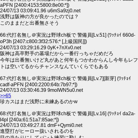
aPFN [2400:4153:5800:8e00:*])
24/07/13 03:09:41.96 u6mSa9zj0.net
浅野は阪神の方が良かったのでは？
このままだと出番無さそう
66:代打名無し＠実況は野球ch板で 警備員[Lv.51] (ﾜｯﾁｮｲ 660d-
oP3h [2407:c800:3f32:576:* [上級国民]])
24/07/13 03:29:16.29 0yK+7nXv0.net
阪神は高卒野手の墓場だから一番行っちゃだめだろ
今年は出番無いけど丸があと何年もつかわからんし今年もレフ
トは空いてるからチャンスなんていくらでもある
67:代打名無し＠実況は野球ch板で 警備員[Lv.7][新芽] (ﾜｯﾁｮｲ
cadf-aPFN [2400:2200:64b:7b97:*])
24/07/13 03:30:46.39 9moIWN5u0.net
>>65
珍カスはまだ浅野に未練あるのかw
68:代打名無し＠実況は野球ch板で 警備員[Lv.16] (ﾜｯﾁｮｲ da2a-
I4pI [240a:61:51a7:85ae:*])
24/07/13 03:49:27.81 dmF+Qymi0.net
進塁打がヒーロー扱いされるのを
目の当たりにしてバント練習に勤しむ