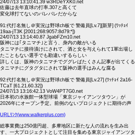
24/07/13 13:10:41.39 w3RDeYXK0.net
佐藤は去年直球の打率.307と高くて
変化球打てないのバレバレだからな
91:代打名無し＠実況は野球ch板で 警備員[Lv.7][新芽] (ﾜｯﾁｮｲ
19aa-jT3K [2001:268:9057:8d79:*])
24/07/13 13:14:40.87 JgabFZm10.net
阪神には｢タニマチ｣と言う、身内の敵がいる
タニマチに接待漬けにされて、酒と女を与えられて1軍出場し
たこともない選手でも勘違いするらしい
詳しくは、阪神のタニマチでググレばたくさん記事が出てくる
タニマチにグタグタにされて阪神の選手はみんな腐る
92:代打名無し＠実況は野球ch板で 警備員[Lv.27] (ﾜｯﾁｮｲ 2a16-
TCaT [61.21.60.32])
24/07/13 13:16:42.13 VoW4PT7G0.net
日本初の水族館一体型球場「東京ジャイアンツタウン」が
2026年にオープン予定。前例のないプロジェクトに期待の声
URLﾘﾝｸ(www.walkerplus.com)
総事業費は250億円超、多摩地区に新たな人の流れを生み出
す、一大プロジェクトとして注目を集める東京ジャイアンツタ