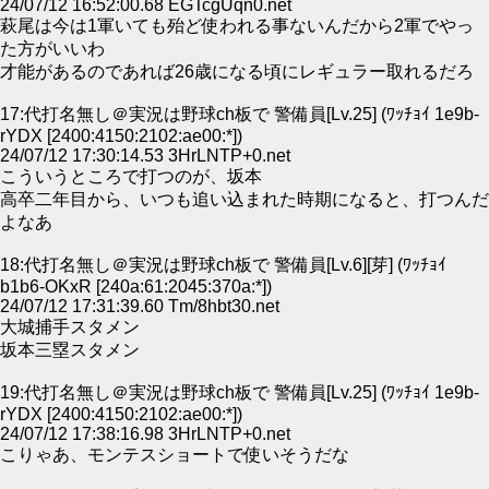
24/07/12 16:52:00.68 EGTcgUqn0.net
萩尾は今は1軍いても殆ど使われる事ないんだから2軍でやっ
た方がいいわ
才能があるのであれば26歳になる頃にレギュラー取れるだろ
17:代打名無し＠実況は野球ch板で 警備員[Lv.25] (ﾜｯﾁｮｲ 1e9b-
rYDX [2400:4150:2102:ae00:*])
24/07/12 17:30:14.53 3HrLNTP+0.net
こういうところで打つのが、坂本
高卒二年目から、いつも追い込まれた時期になると、打つんだ
よなあ
18:代打名無し＠実況は野球ch板で 警備員[Lv.6][芽] (ﾜｯﾁｮｲ
b1b6-OKxR [240a:61:2045:370a:*])
24/07/12 17:31:39.60 Tm/8hbt30.net
大城捕手スタメン
坂本三塁スタメン
19:代打名無し＠実況は野球ch板で 警備員[Lv.25] (ﾜｯﾁｮｲ 1e9b-
rYDX [2400:4150:2102:ae00:*])
24/07/12 17:38:16.98 3HrLNTP+0.net
こりゃあ、モンテスショートで使いそうだな