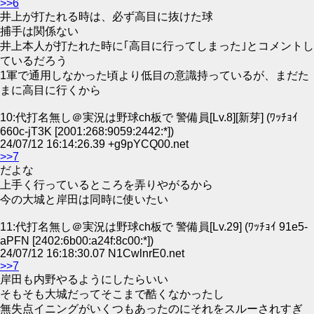
>>6
井上が打たれる時は、必ず高目に抜けた球
捕手は関係ない
井上本人が打たれた時に｢高目に行ってしまった｣とコメントし
ているだろう
1軍で通用しなかった頃より低目の意識持っているが、まだた
まに高目に行くから
10:代打名無し＠実況は野球ch板で 警備員[Lv.8][新芽] (ﾜｯﾁｮｲ
660c-jT3K [2001:268:9059:2442:*])
24/07/12 16:14:26.39 +g9pYCQ00.net
>>7
だよな
上手く行っているところを弄りやがるから
今の大城と岸田は同時に使いたい
11:代打名無し＠実況は野球ch板で 警備員[Lv.29] (ﾜｯﾁｮｲ 91e5-
aPFN [2402:6b00:a24f:8c00:*])
24/07/12 16:18:30.07 N1CwlnrE0.net
>>7
岸田も内野やるようにしたらいい
そもそも大城だってそこまで酷くなかったし
無失点イニングがいくつもあったのにそれをスルーされすぎ