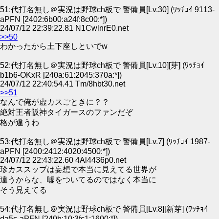
51:代打名無し＠実況は野球ch板で 警備員[Lv.30] (ﾜｯﾁｮｲ 9113-
aPFN [2402:6b00:a24f:8c00:*])
24/07/12 22:39:22.81 N1CwlnrE0.net
>>50
わかったから土下座しといでw
52:代打名無し＠実況は野球ch板で 警備員[Lv.10][芽] (ﾜｯﾁｮｲ
b1b6-OKxR [240a:61:2045:370a:*])
24/07/12 22:40:54.41 Tm/8hbt30.net
>>51
なんで俺が虚カスごときに？？
絶対王者阪神タイガースのファンだぞ
格が違うわ
53:代打名無し＠実況は野球ch板で 警備員[Lv.7] (ﾜｯﾁｮｲ 1987-
aPFN [2400:2412:4020:4500:*])
24/07/12 22:43:22.60 4Al4436p0.net
珍カススップは妄想で本当に見えてる世界が
違うからな、嘘をついてるのではなく本当に
そう見えてる
54:代打名無し＠実況は野球ch板で 警備員[Lv.8][新芽] (ﾜｯﾁｮｲ
da5c-aPFN [240b:10:3fc1:1600:*])