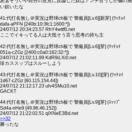
あぁそういや自分の意見に反論した奴はアンチ言うしか脳の無
い奴いたな
41:代打名無し＠実況は野球ch板で 警備員[Lv.6][新芽] (ﾜｯﾁｮｲ
dafa-aPFN [240b:10:3fc1:1600:*])
24/07/12 20:34:23.57 RhY4wttf0.net
ここでイキってる人は大抵そう言う思考の持ち主
42:代打名無し＠実況は野球ch板で 警備員[Lv.6][芽] (ﾜｯﾁｮｲ
051a-cZGz [2400:c0a0:162:32:*])
24/07/12 21:02:11.99 KdR9iLXi0.net
珍カススップはスルーしよう
43:代打名無し＠実況は野球ch板で 警備員[Lv.10][芽] (ﾜｯﾁｮｲ
1d67-cZGz [60.115.154.44])
24/07/12 21:12:17.23 uIv4SMu10.net
GACKT
44:代打名無し＠実況は野球ch板で 警備員[Lv.9][芽] (ｽｯｯﾌﾟ
Sd4a-nHe9 [49.96.46.152])
24/07/12 21:22:02.51 qIXNeE3Bd.net
>>32
勝ったな