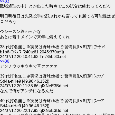
>>33
敗戦処理の中川とか出した時点でこの試合は終わってるだろ
明日明後日は先発投手の顔ぶれから言っても勝てる可能性はゼ
ロだろう
今シーズン終わったな
あとは若手メインで来年に備えてくれ
38:代打名無し＠実況は野球ch板で 警備員[Lv.8][芽] (ﾜｯﾁｮｲ
b1b6-OKxR [240a:61:2045:370a:*])
24/07/12 20:10:41.63 Tm/8hbt30.net
>>36
アンチウッキウキで草ァァァァ
39:代打名無し＠実況は野球ch板で 警備員[Lv.8][芽] (ｽｯｯﾌﾟ
Sd4a-nHe9 [49.96.46.152])
24/07/12 20:11:38.66 qIXNeE3Bd.net
なんで俺がアンチになるんだ
40:代打名無し＠実況は野球ch板で 警備員[Lv.8][芽] (ｽｯｯﾌﾟ
Sd4a-nHe9 [49.96.46.152])
24/07/12 20:22:17.93 qIXNeE3Bd.net