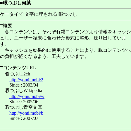
■暇つぶし何某
ケータイで 文字に埋もれる 暇つぶし
□概要
各コンテンツは、それぞれ親コンテンツより情報をキャッシ
ュし、ユーザー端末に合わせた形式に整形、送り出していま
す。
キャッシュを効果的に使用することにより、親コンテンツへ
の負担が軽くなるよう、工夫しています。
□コンテンツURL
暇つぶし2ch
http://yomi.mobi/2
Since : 2003/04
暇つぶしWikipedia
http://yomi.mobi/w
Since : 2005/06
暇つぶし青空文庫
http://yomi.mobi/b
Since : 2007/07